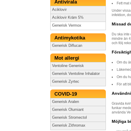
Antivirala
Fett mat 
Aciklovir
Under vissa 
infektion, d
Aciklovir Kräm 5%
Missad d
Generisk Vermox
Du ska inte
Antimykotika
mindre än 4 
och följ re
Generisk Diflucan
Försiktig
Mot allergi
Om du är 
Ventoline Generisk
Läkemede
Generisk Ventoline Inhalator
Om du har
Generisk Zyrtec
För att b
Användni
COVID-19
Generisk Aralen
Gravida kvi
funkar medel
Generisk Olumiant
använda Ve
Generisk Stromectol
Möjliga b
Generisk Zithromax