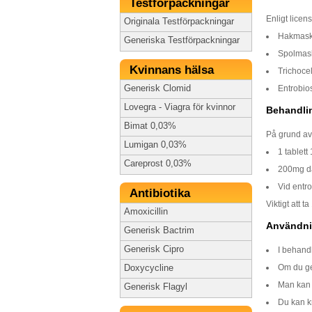
Testförpackningar
Enligt licen
Originala Testförpackningar
Hakmask
Generiska Testförpackningar
Spolmask
Kvinnans hälsa
Trichocel
Generisk Clomid
Entrobio
Lovegra - Viagra för kvinnor
Behandli
Bimat 0,03%
På grund av
Lumigan 0,03%
1 tablett
Careprost 0,03%
200mg dag
Vid entro
Antibiotika
Viktigt att 
Amoxicillin
Användni
Generisk Bactrim
Generisk Cipro
I behandl
Om du ger
Doxycycline
Man kan t
Generisk Flagyl
Du kan k