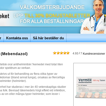
r
Kontakta oss
Så här beställer du
/
 (Mebendazol)
4.93
7
Kundrecensioner
etisk oral antihelmintisk l’kemedel med total liten
 stor spektrum av verkan.
rivs ut för behandling av flera olika typer av
ukdomar (bland annat tunga), orsakas av flercelliga
helminter (helminter).
rhet har studeras i mer än 40 vetenskapliga studier
 folk. Bevisad läkemedels högt effekt vid infektion,
av en eller många typer helminter, som lever i