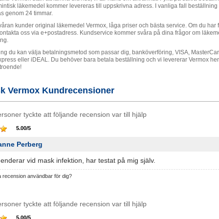
intisk läkemedel kommer levereras till uppskrivna adress. I vanliga fall beställnin
as genom 24 timmar.
våran kunder original läkemedel Vermox, låga priser och bästa service. Om du har f
kontakta oss via e+postadress. Kundservice kommer svåra på dina frågor om läkeme
ing.
ning du kan välja betalningsmetod som passar dig, banköverföring, VISA, MasterCar
ress eller iDEAL. Du behöver bara betala beställning och vi levererar Vermox hem 
 troende!
sk Vermox Kundrecensioner
rsoner tyckte att följande recension var till hjälp
5.00
/
5
anne Perberg
derar vid mask infektion, har testat på mig själv.
a recension användbar för dig?
rsoner tyckte att följande recension var till hjälp
5.00
/
5