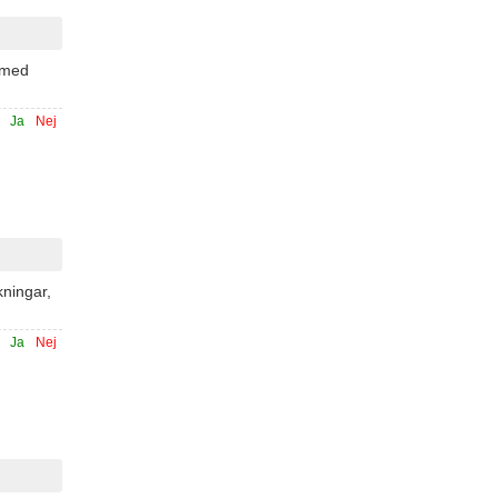
s med
Ja
Nej
kningar,
Ja
Nej