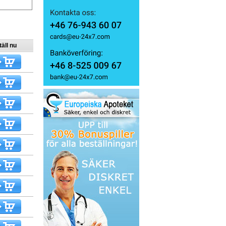
äll nu