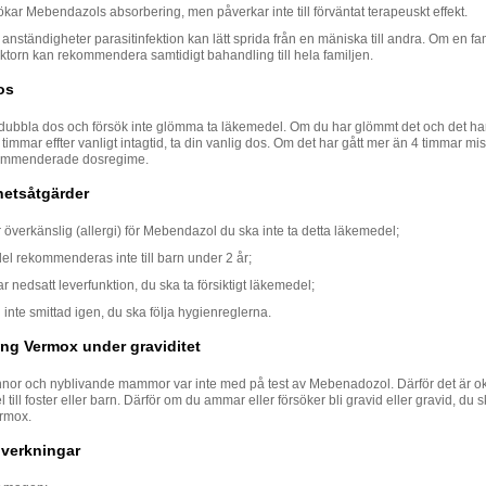
ökar Mebendazols absorbering, men påverkar inte till förväntat terapeuskt effekt.
anständigheter parasitinfektion kan lätt sprida från en mäniska till andra. Om en fam
oktorn kan rekommendera samtidigt bahandling till hela familjen.
os
 dubbla dos och försök inte glömma ta läkemedel. Om du har glömmt det och det har
timmar effter vanligt intagtid, ta din vanlig dos. Om det har gått mer än 4 timmar m
kommenderade dosregime.
hetsåtgärder
överkänslig (allergi) för Mebendazol du ska inte ta detta läkemedel;
l rekommenderas inte till barn under 2 år;
 nedsatt leverfunktion, du ska ta försiktigt läkemedel;
li inte smittad igen, du ska följa hygienreglerna.
ng Vermox under graviditet
nnor och nyblivande mammor var inte med på test av Mebenadozol. Därför det är o
 till foster eller barn. Därför om du ammar eller försöker bli gravid eller gravid, du s
rmox.
iverkningar