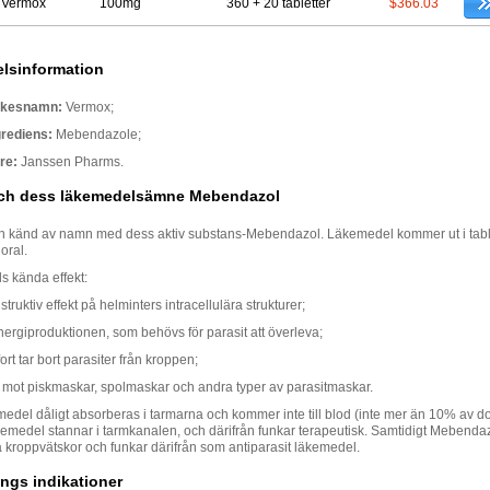
 Vermox
100mg
360 + 20 tabletter
$366.03
lsinformation
rkesnamn:
Vermox;
grediens:
Mebendazole;
re:
Janssen Pharms.
ch dess läkemedelsämne Mebendazol
 känd av namn med dess aktiv substans-Mebendazol. Läkemedel kommer ut i table
oral.
 kända effekt:
struktiv effekt på helminters intracellulära strukturer;
ergiproduktionen, som behövs för parasit att överleva;
fort tar bort parasiter från kroppen;
 mot piskmaskar, spolmaskar och andra typer av parasitmaskar.
edel dåligt absorberas i tarmarna och kommer inte till blod (inte mer än 10% av do
äkemedel stannar i tarmkanalen, och därifrån funkar terapeutisk. Samtidigt Mebend
ika kroppvätskor och funkar därifrån som antiparasit läkemedel.
ngs indikationer