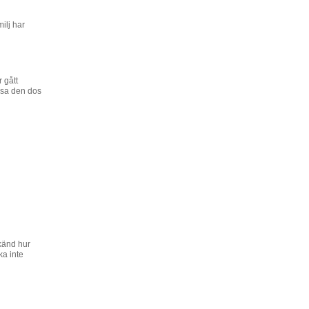
ilj har
 gått
issa den dos
känd hur
ka inte