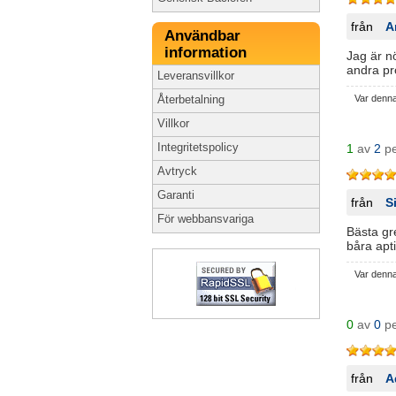
från
A
Användbar
information
Jag är n
andra pr
Leveransvillkor
Var denn
Återbetalning
Villkor
Integritetspolicy
1
av
2
pe
Avtryck
Garanti
från
S
För webbansvariga
Bästa gre
båra apti
Var denn
0
av
0
pe
från
A