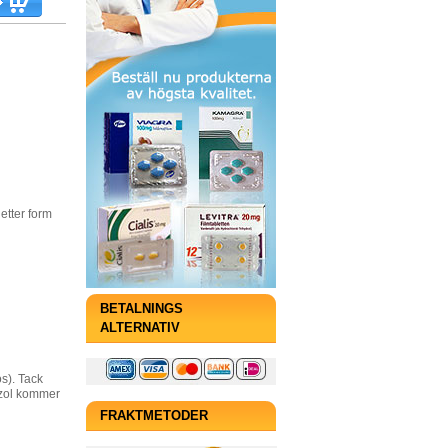
tter form
BETALNINGS
ALTERNATIV
s). Tack
azol kommer
FRAKTMETODER