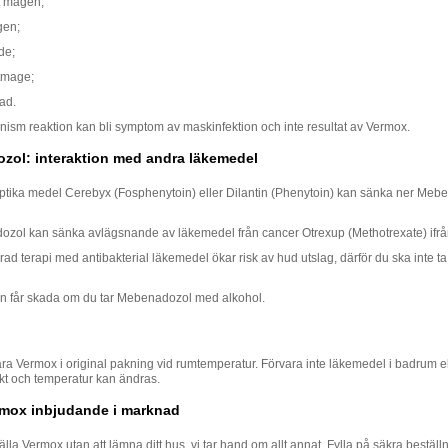
t magen;
gen;
de;
tmage;
ad.
ism reaktion kan bli symptom av maskinfektion och inte resultat av Vermox.
zol: interaktion med andra läkemedel
eptika medel Cerebyx (Fosphenytoin) eller Dilantin (Phenytoin) kan sänka ner Meb
zol kan sänka аvlägsnande av läkemedel från cancer Otrexup (Methotrexate) ifrå
d terapi med antibakterial läkemedel ökar risk av hud utslag, därför du ska inte t
rn får skada om du tar Mebenadozol med alkohol.
ra Vermox i original pakning vid rumtemperatur. Förvara inte läkemedel i badrum e
ukt och temperatur kan ändras.
rmox inbjudande i marknad
lla Vermox utan att lämna ditt hus, vi tar hand om allt annat. Fylla på säkra beställ