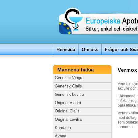
Hemsida
Om oss
Frågor och Sva
Mannens hälsa
Vermox
Generisk Viagra
Vermox- synt
Generisk Cialis
aktivitetoch
Generisk Levitra
Läkemedel sk
infektionssj
Original Viagra
parasitiska 
Original Cialis
Vermox säke
med deltagna
Original Levitra
som orsakas 
tarmarna.
Kamagra
Avana