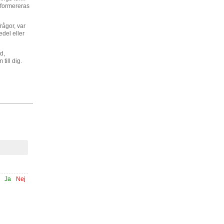
g formereras
rågor, var
del eller
d,
till dig.
Ja
Nej