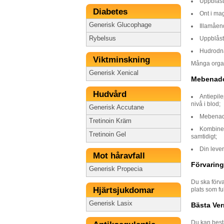
Uppblås
Diabetes
Ont i ma
Generisk Glucophage
Illamåen
Rybelsus
Uppblås
Hudrodn
Viktminskning
Många organ
Generisk Xenical
Mebenado
Hudvård
Antiepil
nivå i blod;
Generisk Accutane
Mebenado
Tretinoin Kräm
Kombinera
Tretinoin Gel
samtidigt;
Din leve
Mot håravfall
Förvaring
Generisk Propecia
Du ska förva
Hjärtsjukdomar
plats som f
Generisk Lasix
Bästa Ve
Du kan bestä