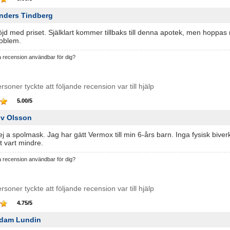
nders Tindberg
öjd med priset. Själklart kommer tillbaks till denna apotek, men hoppa
oblem.
a recension användbar för dig?
rsoner tyckte att följande recension var till hjälp
5.00
/
5
iv Olsson
j a spolmask. Jag har gätt Vermox till min 6-års barn. Inga fysisk biver
t vart mindre.
a recension användbar för dig?
rsoner tyckte att följande recension var till hjälp
4.75
/
5
dam Lundin