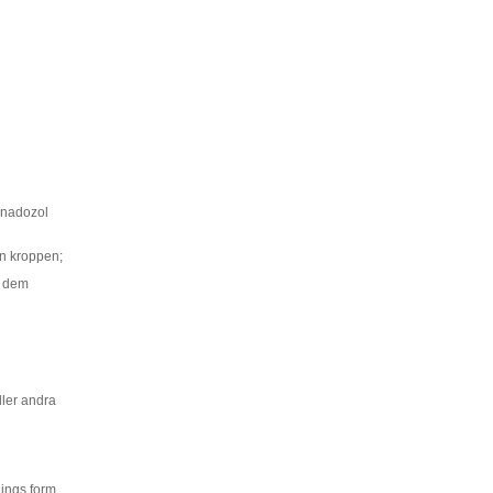
enadozol
n kroppen;
a dem
ller andra
nings form