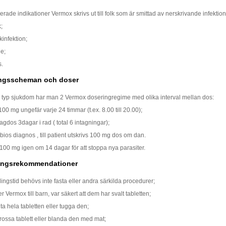
serade indikationer Vermox skrivs ut till folk som är smittad av nerskrivande infektion
;
infektion;
e;
s.
ngsscheman och doser
 typ sjukdom har man 2 Vermox doseringregime med olika interval mellan dos:
 100 mg ungefär varje 24 timmar (t.ex. 8.00 till 20.00);
dos 3dagar i rad ( total 6 intagningar);
bios diagnos , till patient utskrivs 100 mg dos om dan.
ta 100 mg igen om 14 dagar för att stoppa nya parasiter.
ngsrekommendationer
ingstid behövs inte fasta eller andra särkilda procedurer;
 Vermox till barn, var säkert att dem har svalt tabletten;
a hela tabletten eller tugga den;
rossa tablett eller blanda den med mat;