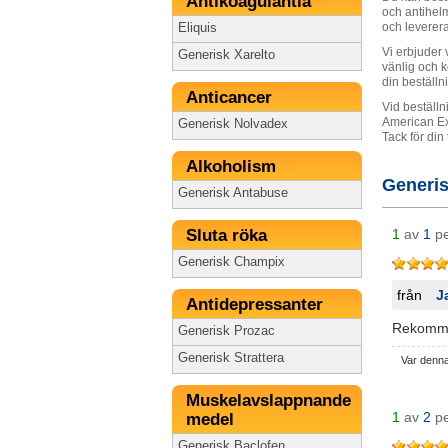
Antikoagulantia
och antihelm
och leverer
Eliquis
Vi erbjuder 
Generisk Xarelto
vänlig och 
din beställn
Anticancer
Vid beställ
American Exp
Generisk Nolvadex
Tack för din
Alkoholism
Generi
Generisk Antabuse
Sluta röka
1
av
1
pe
Generisk Champix
från
J
Antidepressanter
Rekommen
Generisk Prozac
Generisk Strattera
Var denn
Muskelavslappnande
1
av
2
pe
medel
Generisk Baclofen