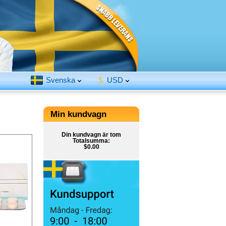
Svenska
$
USD
Min kundvagn
Din kundvagn är tom
Totalsumma:
$0.00