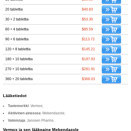
20 tablettia
$40.83
30 + 2 tablettia
$53.30
60 + 4 tablettia
$85.59
90 + 6 tablettia
$113.72
120 + 8 tablettia
$145.21
180 + 10 tablettia
$197.93
270 + 10 tablettia
$281.91
360 + 20 tablettia
$366.03
Lääketiedot
Tuotemerkki
: Vermox;
Aktiivinen ainesosa
: Mebendazole;
Valmistaja
: Janssen Pharms.
Vermox ja sen lääkeaine Mebendazole