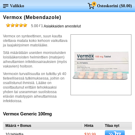
0
Valikko
Ostoskorini (
$0.00
)
Vermox (Mebendazole)
/
5.00
1
Asiakkaiden arvostelut
Vermox on synteettinen, suun kautta
otettava matala koko kehoon vaikuttava
ja laajakirjoinen matolääke.
Sitä määrätään useiden monisoluisten
loislääkeroisten helminttien (matojen)
aiheuttamien infektiosairauksien (myös
vakavien) hoitoon.
Vermoxin turvallisuutta on tutkittu yli 40
tieteellisessä tutkimuksessa, joihin on
osallistunut ihmisiä. Lääke on
osoittautunut erittäin tehokkaaksi
yhden tai useamman suolistossa
elävän matotyypin aiheuttamissa
infektioissa.
Vermox Generic 100mg
Määrä + Bonus
Hinta
Tilaa nyt
10 tablettia
$30.99