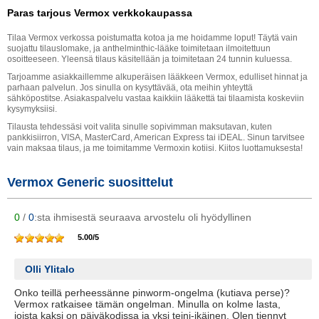
Paras tarjous Vermox verkkokaupassa
Tilaa Vermox verkossa poistumatta kotoa ja me hoidamme loput! Täytä vain
suojattu tilauslomake, ja anthelminthic-lääke toimitetaan ilmoitettuun
osoitteeseen. Yleensä tilaus käsitellään ja toimitetaan 24 tunnin kuluessa.
Tarjoamme asiakkaillemme alkuperäisen lääkkeen Vermox, edulliset hinnat ja
parhaan palvelun. Jos sinulla on kysyttävää, ota meihin yhteyttä
sähköpostitse. Asiakaspalvelu vastaa kaikkiin lääkettä tai tilaamista koskeviin
kysymyksiisi.
Tilausta tehdessäsi voit valita sinulle sopivimman maksutavan, kuten
pankkisiirron, VISA, MasterCard, American Express tai iDEAL. Sinun tarvitsee
vain maksaa tilaus, ja me toimitamme Vermoxin kotiisi. Kiitos luottamuksesta!
Vermox Generic suosittelut
0
/
0
:sta ihmisestä seuraava arvostelu oli hyödyllinen
5.00
/
5
Olli Ylitalo
Onko teillä perheessänne pinworm-ongelma (kutiava perse)?
Vermox ratkaisee tämän ongelman. Minulla on kolme lasta,
joista kaksi on päiväkodissa ja yksi teini-ikäinen. Olen tiennyt