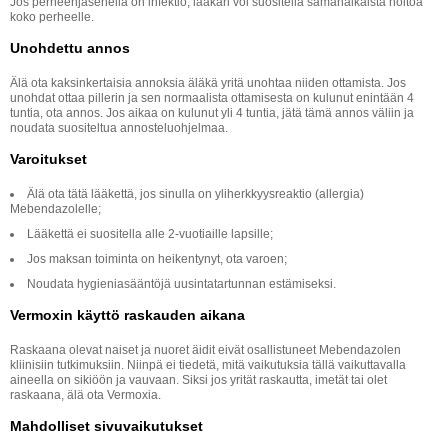
Jos perheenjäsenellä on infektio, lääkäri voi suositella samanaikaista hoitoa
koko perheelle.
Unohdettu annos
Älä ota kaksinkertaisia annoksia äläkä yritä unohtaa niiden ottamista. Jos
unohdat ottaa pillerin ja sen normaalista ottamisesta on kulunut enintään 4
tuntia, ota annos. Jos aikaa on kulunut yli 4 tuntia, jätä tämä annos väliin ja
noudata suositeltua annosteluohjelmaa.
Varoitukset
Älä ota tätä lääkettä, jos sinulla on yliherkkyysreaktio (allergia)
Mebendazolelle;
Lääkettä ei suositella alle 2-vuotiaille lapsille;
Jos maksan toiminta on heikentynyt, ota varoen;
Noudata hygieniasääntöjä uusintatartunnan estämiseksi.
Vermoxin käyttö raskauden aikana
Raskaana olevat naiset ja nuoret äidit eivät osallistuneet Mebendazolen
kliinisiin tutkimuksiin. Niinpä ei tiedetä, mitä vaikutuksia tällä vaikuttavalla
aineella on sikiöön ja vauvaan. Siksi jos yrität raskautta, imetät tai olet
raskaana, älä ota Vermoxia.
Mahdolliset sivuvaikutukset