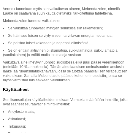
Vermox tunnetaan myös sen vaikuttavan aineen, Mebendazolen, nimellä.
Lääke on saatavana suun kautta otettaviksi tarkoitettuina tabletteina.
Mebendazolen tunnetut vaikutukset:
Se vaikuttaa tuhoavasti matojen solunsisäisiin rakenteisiin;
Se häiritsee loisen selviytymiseen tarvittavan energian tuotantoa;
Se poistaa loiset kokonaan ja nopeasti elimistöstä;
Se on erittäin aktiivinen piiskamatoja, sukkulamatoja, sukkulamatoja
(suolinkainen) ja eräitä muita loismatoja vastaan.
Vaikuttava aine imeytyy huonosti suolistossa eikä juuri pääse verenkiertoon
(enintään 10 % annoksesta). Tämän ainutlaatuisen ominaisuuden ansiosta
lääke jää ruoansulatuskanavaan, jossa se tuottaa pääasiallisen terapeuttisen
vaikutuksen. Samalla Mebendazole pääsee kehon eri nesteisiin, joissa se
myös varmistaa loislääkkeen vaikutuksen.
Käyttöaiheet
Sen lisensoitujen käyttöaiheiden mukaan Vermoxia määrätään ihmisille, jotka
ovat saaneet seuraavat helmintti-infektiot:
Ancylostomiasis;
Askariaasi;
Trikuriaasi;