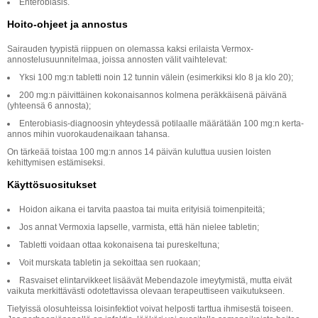
Enterobiasis.
Hoito-ohjeet ja annostus
Sairauden tyypistä riippuen on olemassa kaksi erilaista Vermox-
annostelusuunnitelmaa, joissa annosten välit vaihtelevat:
Yksi 100 mg:n tabletti noin 12 tunnin välein (esimerkiksi klo 8 ja klo 20);
200 mg:n päivittäinen kokonaisannos kolmena peräkkäisenä päivänä
(yhteensä 6 annosta);
Enterobiasis-diagnoosin yhteydessä potilaalle määrätään 100 mg:n kerta-
annos mihin vuorokaudenaikaan tahansa.
On tärkeää toistaa 100 mg:n annos 14 päivän kuluttua uusien loisten
kehittymisen estämiseksi.
Käyttösuositukset
Hoidon aikana ei tarvita paastoa tai muita erityisiä toimenpiteitä;
Jos annat Vermoxia lapselle, varmista, että hän nielee tabletin;
Tabletti voidaan ottaa kokonaisena tai pureskeltuna;
Voit murskata tabletin ja sekoittaa sen ruokaan;
Rasvaiset elintarvikkeet lisäävät Mebendazole imeytymistä, mutta eivät
vaikuta merkittävästi odotettavissa olevaan terapeuttiseen vaikutukseen.
Tietyissä olosuhteissa loisinfektiot voivat helposti tarttua ihmisestä toiseen.