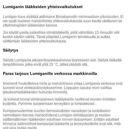
Lumiganin lääkkeiden yhteisvaikutukset
Lumigan-liuos sisältää aktiiviaine Bimatoprostin minimaalisen pitoisuuden. Ei
ole syytä huoleen mahdollisista yhteisvaikutuksista suun kautta otettavien tai
oftalmologisten lääkkeiden kanssa.
Jos käytät useita paikallisia silmälääkkeitä, pidä vähintään 15 minuutin väli
kunkin käytön välillä. Tämä ylläpitää Lumiganin tehokkuutta ja auttaa
välttämään lääkkeiden yhteisvaikutuksia.
Säilytys
Säilytä Lumigania alkuperäispakkauksessa tarpeeseen asti. Säilytä lääkettä
lämpötiloissa, jotka eivät ylitä 25 °C, äläkä jäädytä sitä.
Paras tarjous Lumiganille verkossa markkinoilla
Ilmeisesti houkutteleva hinta ja mahdollisuus ostaa Lumigania verkossa ovat
tuoneet sinut verkkopäivystykseemme. Loppujen lopuksi moni valittaa
glaukoomalääkkeiden hulluista hinnoista.
Ja korkeat hinnat silmänpaineen lääkitykselle rasittavat monien ihmisten
budjettia. Pyrimme suojelemaan terveyttäsi ja lompakkoasi.
Kumppanuutemme suurten farmaseuttisten varastojen ja luotettavien
valmistajien kanssa mahdollistavat Lumigan-silmätippojen ja muiden
välttämättömien lääkkeiden edullisen hinnan tarjoamisen. Erittäin edulliset
hinnat ja säännölliset kampanjat lääkkeille ja terveystuotteille ovat sitä, mitä
voit aina löytää meiltä.