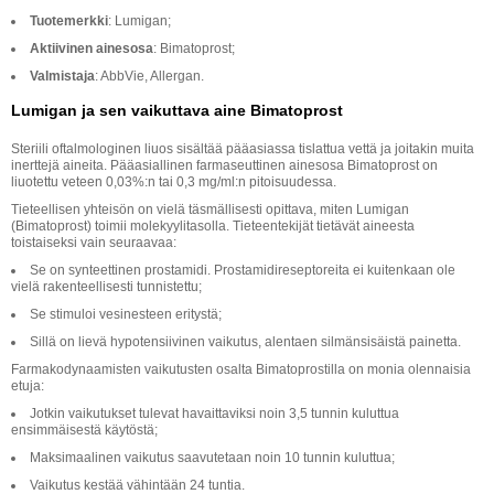
Tuotemerkki
: Lumigan;
Aktiivinen ainesosa
: Bimatoprost;
Valmistaja
: AbbVie, Allergan.
Lumigan ja sen vaikuttava aine Bimatoprost
Steriili oftalmologinen liuos sisältää pääasiassa tislattua vettä ja joitakin muita
inerttejä aineita. Pääasiallinen farmaseuttinen ainesosa Bimatoprost on
liuotettu veteen 0,03%:n tai 0,3 mg/ml:n pitoisuudessa.
Tieteellisen yhteisön on vielä täsmällisesti opittava, miten Lumigan
(Bimatoprost) toimii molekyylitasolla. Tieteentekijät tietävät aineesta
toistaiseksi vain seuraavaa:
Se on synteettinen prostamidi. Prostamidireseptoreita ei kuitenkaan ole
vielä rakenteellisesti tunnistettu;
Se stimuloi vesinesteen eritystä;
Sillä on lievä hypotensiivinen vaikutus, alentaen silmänsisäistä painetta.
Farmakodynaamisten vaikutusten osalta Bimatoprostilla on monia olennaisia
etuja:
Jotkin vaikutukset tulevat havaittaviksi noin 3,5 tunnin kuluttua
ensimmäisestä käytöstä;
Maksimaalinen vaikutus saavutetaan noin 10 tunnin kuluttua;
Vaikutus kestää vähintään 24 tuntia.