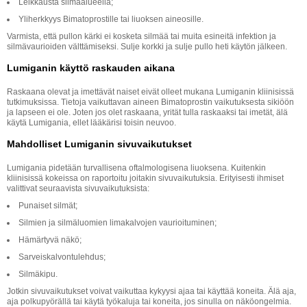
Leikkausta silmäalueella;
Yliherkkyys Bimatoprostille tai liuoksen aineosille.
Varmista, että pullon kärki ei kosketa silmää tai muita esineitä infektion ja
silmävaurioiden välttämiseksi. Sulje korkki ja sulje pullo heti käytön jälkeen.
Lumiganin käyttö raskauden aikana
Raskaana olevat ja imettävät naiset eivät olleet mukana Lumiganin kliinisissä
tutkimuksissa. Tietoja vaikuttavan aineen Bimatoprostin vaikutuksesta sikiöön
ja lapseen ei ole. Joten jos olet raskaana, yrität tulla raskaaksi tai imetät, älä
käytä Lumigania, ellet lääkärisi toisin neuvoo.
Mahdolliset Lumiganin sivuvaikutukset
Lumigania pidetään turvallisena oftalmologisena liuoksena. Kuitenkin
kliinisissä kokeissa on raportoitu joitakin sivuvaikutuksia. Erityisesti ihmiset
valittivat seuraavista sivuvaikutuksista:
Punaiset silmät;
Silmien ja silmäluomien limakalvojen vaurioituminen;
Hämärtyvä näkö;
Sarveiskalvontulehdus;
Silmäkipu.
Jotkin sivuvaikutukset voivat vaikuttaa kykyysi ajaa tai käyttää koneita. Älä aja,
aja polkupyörällä tai käytä työkaluja tai koneita, jos sinulla on näköongelmia.