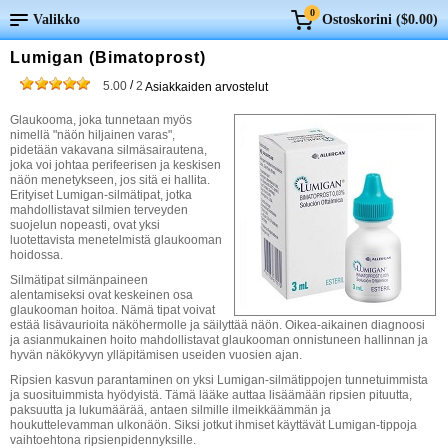
0
Valikko
Ostoskorini (
$0.00
)
Lumigan (Bimatoprost)
/
5.00
2
Asiakkaiden arvostelut
Glaukooma, joka tunnetaan myös
nimellä "näön hiljainen varas",
pidetään vakavana silmäsairautena,
joka voi johtaa perifeerisen ja keskisen
näön menetykseen, jos sitä ei hallita.
Erityiset Lumigan-silmätipat, jotka
mahdollistavat silmien terveyden
suojelun nopeasti, ovat yksi
luotettavista menetelmistä glaukooman
hoidossa.
Silmätipat silmänpaineen
alentamiseksi ovat keskeinen osa
glaukooman hoitoa. Nämä tipat voivat
estää lisävaurioita näköhermolle ja säilyttää näön. Oikea-aikainen diagnoosi
ja asianmukainen hoito mahdollistavat glaukooman onnistuneen hallinnan ja
hyvän näkökyvyn ylläpitämisen useiden vuosien ajan.
Ripsien kasvun parantaminen on yksi Lumigan-silmätippojen tunnetuimmista
ja suosituimmista hyödyistä. Tämä lääke auttaa lisäämään ripsien pituutta,
paksuutta ja lukumäärää, antaen silmille ilmeikkäämmän ja
houkuttelevamman ulkonäön. Siksi jotkut ihmiset käyttävät Lumigan-tippoja
vaihtoehtona ripsienpidennyksille.