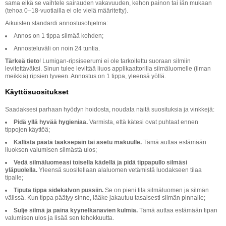
sama eikä se vaihtele sairauden vakavuuden, kehon painon tai iän mukaan
(tehoa 0–18-vuotiailla ei ole vielä määritetty).
Aikuisten standardi annostusohjelma:
Annos on 1 tippa silmää kohden;
Annosteluväli on noin 24 tuntia.
Tärkeä tieto
! Lumigan-ripsiseerumi ei ole tarkoitettu suoraan silmiin
levitettäväksi. Sinun tulee levittää liuos applikaattorilla silmäluomelle (ilman
meikkiä) ripsien tyveen. Annostus on 1 tippa, yleensä yöllä.
Käyttösuositukset
Saadaksesi parhaan hyödyn hoidosta, noudata näitä suosituksia ja vinkkejä:
Pidä yllä hyvää hygieniaa.
Varmista, että kätesi ovat puhtaat ennen
tippojen käyttöä;
Kallista päätä taaksepäin tai asetu makuulle.
Tämä auttaa estämään
liuoksen valumisen silmästä ulos;
Vedä silmäluomeasi toisella kädellä ja pidä tippapullo silmäsi
yläpuolella.
Yleensä suositellaan alaluomen vetämistä luodakseen tilaa
tipalle;
Tiputa tippa sidekalvon pussiin.
Se on pieni tila silmäluomen ja silmän
välissä. Kun tippa päätyy sinne, lääke jakautuu tasaisesti silmän pinnalle;
Sulje silmä ja paina kyynelkanavien kulmia.
Tämä auttaa estämään tipan
valumisen ulos ja lisää sen tehokkuutta.