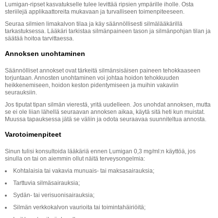
Lumigan-ripset kasvatukselle tulee levittää ripsien ympärille iholle. Osta
steriilejä applikaattoreita mukavaan ja turvalliseen toimenpiteeseen.
Seuraa silmien limakalvon tilaa ja käy säännöllisesti silmälääkärillä
tarkastuksessa. Lääkäri tarkistaa silmänpaineen tason ja silmänpohjan tilan ja
säätää hoitoa tarvittaessa.
Annoksen unohtaminen
Säännölliset annokset ovat tärkeitä silmänsisäisen paineen tehokkaaseen
torjuntaan. Annosten unohtaminen voi johtaa hoidon tehokkuuden
heikkenemiseen, hoidon keston pidentymiseen ja muihin vakaviin
seurauksiin.
Jos tiputat tipan silmän vierestä, yritä uudelleen. Jos unohdat annoksen, mutta
se ei ole liian lähellä seuraavan annoksen aikaa, käytä sitä heti kun muistat.
Muussa tapauksessa jätä se väliin ja odota seuraavaa suunniteltua annosta.
Varotoimenpiteet
Sinun tulisi konsultoida lääkäriä ennen Lumigan 0,3 mg/ml:n käyttöä, jos
sinulla on tai on aiemmin ollut näitä terveysongelmia:
Kohtalaisia tai vakavia munuais- tai maksasairauksia;
Tarttuvia silmäsairauksia;
Sydän- tai verisuonisairauksia;
Silmän verkkokalvon vaurioita tai toimintahäiriöitä;