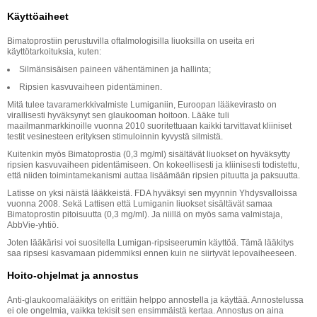
Käyttöaiheet
Bimatoprostiin perustuvilla oftalmologisilla liuoksilla on useita eri
käyttötarkoituksia, kuten:
Silmänsisäisen paineen vähentäminen ja hallinta;
Ripsien kasvuvaiheen pidentäminen.
Mitä tulee tavaramerkkivalmiste Lumiganiin, Euroopan lääkevirasto on
virallisesti hyväksynyt sen glaukooman hoitoon. Lääke tuli
maailmanmarkkinoille vuonna 2010 suoritettuaan kaikki tarvittavat kliiniset
testit vesinesteen erityksen stimuloinnin kyvystä silmistä.
Kuitenkin myös Bimatoprostia (0,3 mg/ml) sisältävät liuokset on hyväksytty
ripsien kasvuvaiheen pidentämiseen. On kokeellisesti ja kliinisesti todistettu,
että niiden toimintamekanismi auttaa lisäämään ripsien pituutta ja paksuutta.
Latisse on yksi näistä lääkkeistä. FDA hyväksyi sen myynnin Yhdysvalloissa
vuonna 2008. Sekä Lattisen että Lumiganin liuokset sisältävät samaa
Bimatoprostin pitoisuutta (0,3 mg/ml). Ja niillä on myös sama valmistaja,
AbbVie-yhtiö.
Joten lääkärisi voi suositella Lumigan-ripsiseerumin käyttöä. Tämä lääkitys
saa ripsesi kasvamaan pidemmiksi ennen kuin ne siirtyvät lepovaiheeseen.
Hoito-ohjelmat ja annostus
Anti-glaukoomalääkitys on erittäin helppo annostella ja käyttää. Annostelussa
ei ole ongelmia, vaikka tekisit sen ensimmäistä kertaa. Annostus on aina