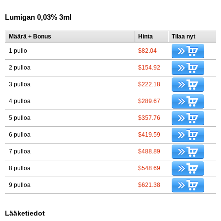
Lumigan 0,03% 3ml
Määrä + Bonus
Hinta
Tilaa nyt
1 pullo
$82.04
2 pulloa
$154.92
3 pulloa
$222.18
4 pulloa
$289.67
5 pulloa
$357.76
6 pulloa
$419.59
7 pulloa
$488.89
8 pulloa
$548.69
9 pulloa
$621.38
Lääketiedot