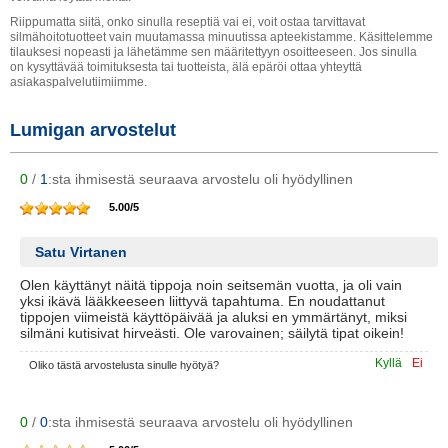
Riippumatta siitä, onko sinulla reseptiä vai ei, voit ostaa tarvittavat
silmähoitotuotteet vain muutamassa minuutissa apteekistamme. Käsittelemme
tilauksesi nopeasti ja lähetämme sen määritettyyn osoitteeseen. Jos sinulla
on kysyttävää toimituksesta tai tuotteista, älä epäröi ottaa yhteyttä
asiakaspalvelutiimiimme.
Lumigan arvostelut
0
/
1
:sta ihmisestä seuraava arvostelu oli hyödyllinen
5.00
/
5
Satu Virtanen
Olen käyttänyt näitä tippoja noin seitsemän vuotta, ja oli vain
yksi ikävä lääkkeeseen liittyvä tapahtuma. En noudattanut
tippojen viimeistä käyttöpäivää ja aluksi en ymmärtänyt, miksi
silmäni kutisivat hirveästi. Ole varovainen; säilytä tipat oikein!
Kyllä
Ei
Oliko tästä arvostelusta sinulle hyötyä?
0
/
0
:sta ihmisestä seuraava arvostelu oli hyödyllinen