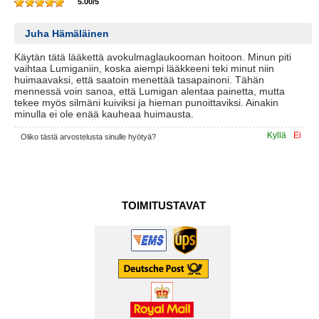
5.00
/
5
Juha Hämäläinen
Käytän tätä lääkettä avokulmaglaukooman hoitoon. Minun piti
vaihtaa Lumiganiin, koska aiempi lääkkeeni teki minut niin
huimaavaksi, että saatoin menettää tasapainoni. Tähän
mennessä voin sanoa, että Lumigan alentaa painetta, mutta
tekee myös silmäni kuiviksi ja hieman punoittaviksi. Ainakin
minulla ei ole enää kauheaa huimausta.
Kyllä
Ei
Oliko tästä arvostelusta sinulle hyötyä?
TOIMITUSTAVAT