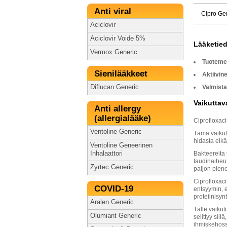
Anti viral
Cipro Ge
Aciclovir
Aciclovir Voide 5%
Lääketie
Vermox Generic
Tuoteme
Sienilääkkeet
Aktiivin
Diflucan Generic
Valmista
Vaikuttav
Anti allergy
(allergialääke)
Ciprofloxac
Ventoline Generic
Tämä vaikut
hidasta eikä
Ventoline Geneerinen
Inhalaattori
Bakteereita 
taudinaiheut
Zyrtec Generic
paljon piene
Ciprofloxac
COVID-19
entsyymin, 
proteiinisyn
Aralen Generic
Tälle vaiku
Olumiant Generic
selittyy sil
ihmiskehossa