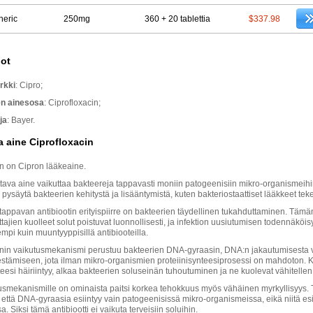
neric
250mg
360 + 20 tablettia
$337.98
dot
rkki
: Cipro;
en ainesosa
: Ciprofloxacin;
ja
: Bayer.
a aine Ciprofloxacin
in on Cipron lääkeaine.
tava aine vaikuttaa bakteereja tappavasti moniin patogeenisiin mikro-organismeihi
 pysäytä bakteerien kehitystä ja lisääntymistä, kuten bakteriostaattiset lääkkeet tek
tappavan antibiootin erityispiirre on bakteerien täydellinen tukahduttaminen. Tämä
tajien kuolleet solut poistuvat luonnollisesti, ja infektion uusiutumisen todennäköi
mpi kuin muuntyyppisillä antibiooteilla.
inin vaikutusmekanismi perustuu bakteerien DNA-gyraasin, DNA:n jakautumisesta
estämiseen, jota ilman mikro-organismien proteiinisynteesiprosessi on mahdoton. 
teesi häiriintyy, alkaa bakteerien soluseinän tuhoutuminen ja ne kuolevat vähitellen
tusmekanismille on ominaista paitsi korkea tehokkuus myös vähäinen myrkyllisyys.
lä, että DNA-gyraasia esiintyy vain patogeenisissä mikro-organismeissa, eikä niitä es
. Siksi tämä antibiootti ei vaikuta terveisiin soluihin.