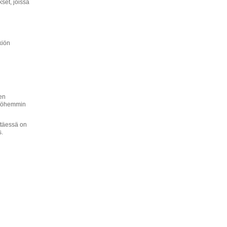
kset, joissa
kiön
en
Myöhemmin
ttäessä on
s.