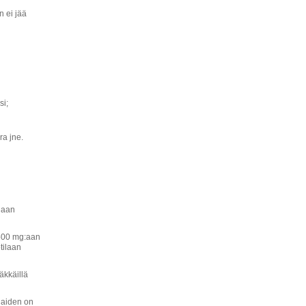
n ei jää
si;
ra jne.
daan
1500 mg:aan
tilaan
äkkäillä
ilaiden on