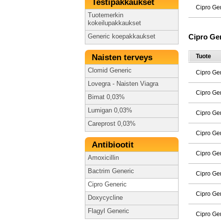
Testipakkaukset
Cipro Ge
Tuotemerkin
kokeilupakkaukset
Cipro Ge
Generic koepakkaukset
Naisten terveys
Tuote
Clomid Generic
Cipro Ge
Lovegra - Naisten Viagra
Cipro Ge
Bimat 0,03%
Lumigan 0,03%
Cipro Ge
Careprost 0,03%
Cipro Ge
Antibiootit
Cipro Ge
Amoxicillin
Bactrim Generic
Cipro Ge
Cipro Generic
Cipro Ge
Doxycycline
Flagyl Generic
Cipro Ge