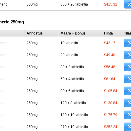
neric
500mg
360 + 20 tablettia
$415.32
neric 250mg
Annostus
Määrä + Bonus
Hinta
Tila
neric
250mg
10 tablettia
$43.17
neric
250mg
20 tablettia
$49.40
neric
250mg
30 + 2 tablettia
$56.48
neric
250mg
60 + 4 tablettia
$81.84
neric
250mg
90 + 6 tablettia
$105.84
neric
250mg
120 + 8 tablettia
$130.84
neric
250mg
180 + 10 tablettia
$175.79
neric
250mg
270 + 10 tablettia
$252.24