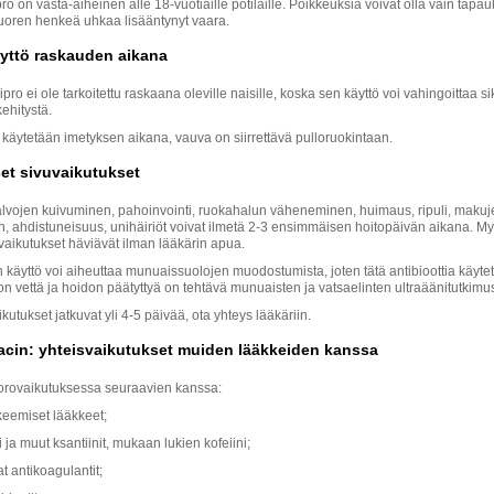
o on vasta-aiheinen alle 18-vuotiaille potilaille. Poikkeuksia voivat olla vain tapau
nuoren henkeä uhkaa lisääntynyt vaara.
yttö raskauden aikana
Cipro ei ole tarkoitettu raskaana oleville naisille, koska sen käyttö voi vahingoittaa si
kehitystä.
 käytetään imetyksen aikana, vauva on siirrettävä pulloruokintaan.
et sivuvaikutukset
lvojen kuivuminen, pahoinvointi, ruokahalun väheneminen, huimaus, ripuli, makuj
, ahdistuneisuus, unihäiriöt voivat ilmetä 2-3 ensimmäisen hoitopäivän aikana. 
vaikutukset häviävät ilman lääkärin apua.
 käyttö voi aiheuttaa munuaissuolojen muodostumista, joten tätä antibioottia käyte
on vettä ja hoidon päätyttyä on tehtävä munuaisten ja vatsaelinten ultraäänitutkimu
ikutukset jatkuvat yli 4-5 päivää, ota yhteys lääkäriin.
acin: yhteisvaikutukset muiden lääkkeiden kanssa
orovaikutuksessa seuraavien kanssa:
eemiset lääkkeet;
ni ja muut ksantiinit, mukaan lukien kofeiini;
 antikoagulantit;