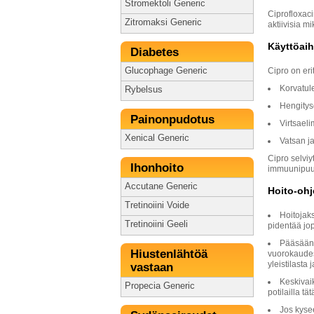
Stromektoli Generic
Ciprofloxaci
Zitromaksi Generic
aktiivisia m
Käyttöaih
Diabetes
Glucophage Generic
Cipro on eri
Korvatuleh
Rybelsus
Hengitys
Painonpudotus
Virtsaelim
Xenical Generic
Vatsan ja
Cipro selviy
Ihonhoito
immuunipuuto
Accutane Generic
Hoito-ohj
Tretinoiini Voide
Hoitojaks
Tretinoiini Geeli
pidentää jo
Pääsäänt
Hiustenlähtöä
vuorokaudes
yleistilasta 
vastaan
Keskivai
Propecia Generic
potilailla t
Jos kysee