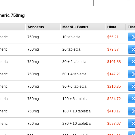
neric 750mg
Annostus
Määrä + Bonus
Hinta
Tila
neric
750mg
10 tablettia
$56.21
neric
750mg
20 tablettia
$79.37
neric
750mg
30 + 2 tablettia
$101.88
neric
750mg
60 + 4 tablettia
$147.21
neric
750mg
90 + 6 tablettia
$216.35
neric
750mg
120 + 8 tablettia
$284.72
neric
750mg
180 + 10 tablettia
$410.17
neric
750mg
270 + 10 tablettia
$597.07