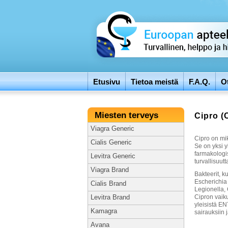
Etusivu
Tietoa meistä
F.A.Q.
O
Miesten terveys
Cipro (
Viagra Generic
Cipro on mik
Cialis Generic
Se on yksi y
farmakologi
Levitra Generic
turvallisuutt
Viagra Brand
Bakteerit, k
Escherichia 
Cialis Brand
Legionella,
Cipron vaiku
Levitra Brand
yleisistä EN
Kamagra
sairauksiin 
Avana