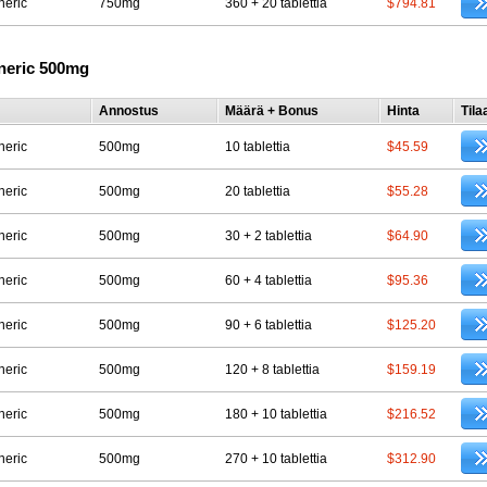
neric
750mg
360 + 20 tablettia
$794.81
neric 500mg
Annostus
Määrä + Bonus
Hinta
Tila
neric
500mg
10 tablettia
$45.59
neric
500mg
20 tablettia
$55.28
neric
500mg
30 + 2 tablettia
$64.90
neric
500mg
60 + 4 tablettia
$95.36
neric
500mg
90 + 6 tablettia
$125.20
neric
500mg
120 + 8 tablettia
$159.19
neric
500mg
180 + 10 tablettia
$216.52
neric
500mg
270 + 10 tablettia
$312.90