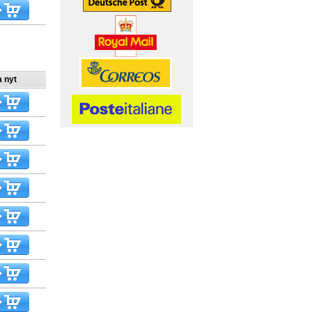
a nyt