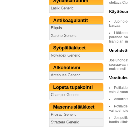
Sydänsairaudet
otettava Ci
Lasix Generic
Käyttösu
Antikoagulantit
Juo hoido
kasvaa.
Eliquis
Lääkkeen
Xarelto Generic
paranee. Vai
liian pian, i
Syöpälääkkeet
Unohdett
Nolvadex Generic
Jos unohdat
seuraavaan a
Alkoholismi
mukaisesti.
Antabuse Generic
Varoituks
Lopeta tupakointi
Potilaide
vain ½ vuor
Champix Generic
Akuutin 
Masennuslääkkeet
Potilaide
vaihtoehtoj
Prozac Generic
Jos potil
taudin kliin
Strattera Generic