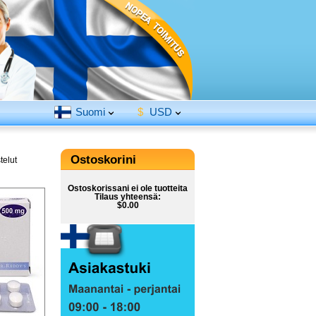
Suomi
$
USD
Ostoskorini
telut
Ostoskorissani ei ole tuotteita
Tilaus yhteensä:
$0.00