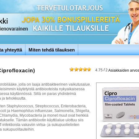
ta yhteyttä
Miten tehdä tilauksen
/
Ciprofloxacin)
4.75
2
Asiakkaiden arvos
robilääke, jolla on laaja antibakteerinen vaikutusalue.
leisimmin käytetyistä antibiooteista nykyaikaisessa
sessa käytännössä. Sillä on paras yhdistelmä
a ja tehokkuutta.
uten Staphylococcus, Streptococcus, Enterobacteria,
coli ja Haemophilus influenzae, Salmonella, Shigella,
 Chlamydia, Mycobacteria ja monet muut ovat herkkiä
tukselle. Tämän antibiootin käyttöalue ulottuu siis
T-infektioista vakaviin virtsa- ja sukupuolielinten
ja sukupuolitauteihin.