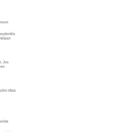
yosuus
veydentila
etetaan
n. Jos
een
ulisi ottaa
heista