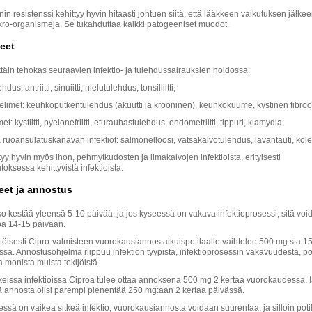
nin resistenssi kehittyy hyvin hitaasti johtuen siitä, että lääkkeen vaikutuksen jälkee
ikro-organismeja. Se tukahduttaa kaikki patogeeniset muodot.
eet
ttäin tehokas seuraavien infektio- ja tulehdussairauksien hoidossa:
dus, antriitti, sinuiitti, nielutulehdus, tonsilliitti;
elimet: keuhkoputkentulehdus (akuutti ja krooninen), keuhkokuume, kystinen fibroo
et: kystiitti, pyelonefriitti, eturauhastulehdus, endometriitti, tippuri, klamydia;
 ruoansulatuskanavan infektiot: salmonelloosi, vatsakalvotulehdus, lavantauti, kole
tyy hyvin myös ihon, pehmytkudosten ja limakalvojen infektioista, erityisesti
ksessa kehittyvistä infektioista.
eet ja annostus
o kestää yleensä 5-10 päivää, ja jos kyseessä on vakava infektioprosessi, sitä voi
pa 14-15 päivään.
öisesti Cipro-valmisteen vuorokausiannos aikuispotilaalle vaihtelee 500 mg:sta 
sa. Annostusohjelma riippuu infektion tyypistä, infektioprosessin vakavuudesta, po
ja monista muista tekijöistä.
keissa infektioissa Ciproa tulee ottaa annoksena 500 mg 2 kertaa vuorokaudessa. I
ätä annosta olisi parempi pienentää 250 mg:aan 2 kertaa päivässä.
ssä on vaikea sitkeä infektio, vuorokausiannosta voidaan suurentaa, ja silloin pot