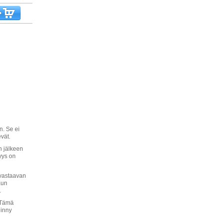
n. Se ei
evät.
n jälkeen
syys on
 vastaavan
Kun
.
 Tämä
iinny