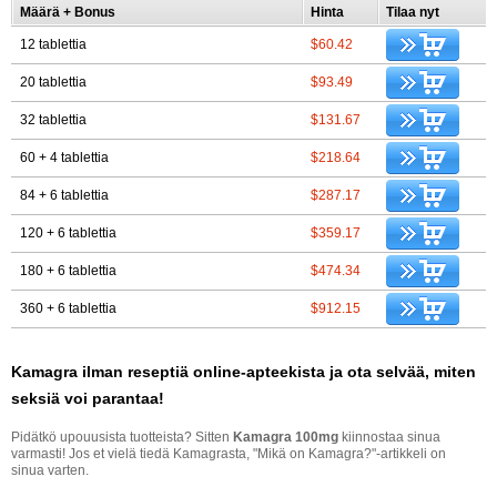
Määrä + Bonus
Hinta
Tilaa nyt
12 tablettia
$60.42
20 tablettia
$93.49
32 tablettia
$131.67
60 + 4 tablettia
$218.64
84 + 6 tablettia
$287.17
120 + 6 tablettia
$359.17
180 + 6 tablettia
$474.34
360 + 6 tablettia
$912.15
Kamagra ilman reseptiä online-apteekista ja ota selvää, miten
seksiä voi parantaa!
Pidätkö upouusista tuotteista? Sitten
Kamagra 100mg
kiinnostaa sinua
varmasti! Jos et vielä tiedä Kamagrasta, "Mikä on Kamagra?"-artikkeli on
sinua varten.