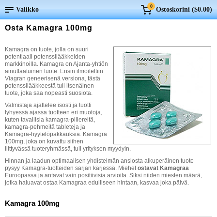
0
Valikko
Ostoskorini (
$0.00
)
Osta Kamagra 100mg
Kamagra on tuote, jolla on suuri
potentiaali potenssilääkkeiden
markkinoilla. Kamagra on Ajanta-yhtiön
ainutlaatuinen tuote. Ensin ilmoitettiin
Viagran geneerisenä versiona, tästä
potenssilääkkeestä tuli itsenäinen
tuote, joka saa nopeasti suosiota.
Valmistaja ajattelee isosti ja tuotti
lyhyessä ajassa tuotteen eri muotoja,
kuten tavallisia kamagra-pillereitä,
kamagra-pehmeitä tableteja ja
Kamagra-hyytelöpakkauksia. Kamagra
100mg, joka on kuvattu siihen
liittyvässä tuoteryhmässä, tuli yrityksen myydyin.
Hinnan ja laadun optimaalisen yhdistelmän ansiosta alkuperäinen tuote
pysyy Kamagra-tuotteiden sarjan kärjessä. Miehet
ostavat Kamagraa
Euroopassa ja antavat vain positiivisia arvioita. Siksi niiden miesten määrä,
jotka haluavat ostaa Kamagraa edulliseen hintaan, kasvaa joka päivä.
Kamagra 100mg