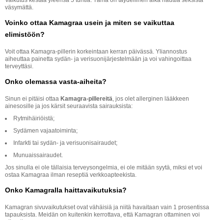
väsymättä.
Voinko ottaa Kamagraa usein ja miten se vaikuttaa
elimistöön?
Voit ottaa Kamagra-pillerin korkeintaan kerran päivässä. Yliannostus
aiheuttaa painetta sydän- ja verisuonijärjestelmään ja voi vahingoittaa
terveyttäsi.
Onko olemassa vasta-aiheita?
Sinun ei pitäisi ottaa
Kamagra-pillereitä
, jos olet allerginen lääkkeen
ainesosille ja jos kärsit seuraavista sairauksista:
Rytmihäiriöistä;
Sydämen vajaatoiminta;
Infarkti tai sydän- ja verisuonisairaudet;
Munuaissairaudet.
Jos sinulla ei ole tällaisia terveysongelmia, ei ole mitään syytä, miksi et voi
ostaa Kamagraa ilman reseptiä verkkoapteekista.
Onko Kamagralla haittavaikutuksia?
Kamagran sivuvaikutukset ovat vähäisiä ja niitä havaitaan vain 1 prosentissa
tapauksista. Meidän on kuitenkin kerrottava, että Kamagran ottaminen voi