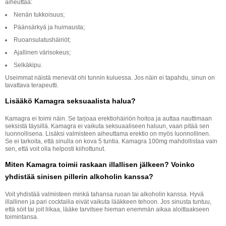
aiheuttaa:
Nenän tukkoisuus;
Päänsärkyä ja huimausta;
Ruoansulatushäiriöt;
Ajallinen värisokeus;
Selkäkipu.
Useimmat näistä menevät ohi tunnin kuluessa. Jos näin ei tapahdu, sinun on
tavattava terapeutti.
Lisääkö Kamagra seksuaalista halua?
Kamagra ei toimi näin. Se tarjoaa erektiohäiriön hoitoa ja auttaa nauttimaan
seksistä täysillä. Kamagra ei vaikuta seksuaaliseen haluun, vaan pitää sen
luonnollisena. Lisäksi valmisteen aiheuttama erektio on myös luonnollinen.
Se ei tarkoita, että sinulla on kova 5 tuntia. Kamagra 100mg mahdollistaa vain
sen, että voit olla helposti kiihottunut.
Miten Kamagra toimii raskaan illallisen jälkeen? Voinko
yhdistää sinisen pillerin alkoholin kanssa?
Voit yhdistää valmisteen minkä tahansa ruoan tai alkoholin kanssa. Hyvä
illallinen ja pari cocktailia eivät vaikuta lääkkeen tehoon. Jos sinusta tuntuu,
että söit tai joit liikaa, lääke tarvitsee hieman enemmän aikaa aloittaakseen
toimintansa.