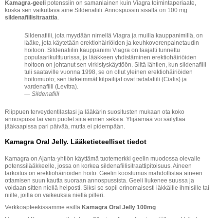
Kamagra-geeli
potenssiin on samanlainen kuin Viagra toimintaperiaate,
koska sen vaikuttava aine Sildenafiili. Annospussin sisällä on 100 mg
sildenafiilisitraattia
.
Sildenafiili, jota myydään nimellä Viagra ja muilla kauppanimillä, on
lääke, jota käytetään erektiohäiriöiden ja keuhkoverenpainetaudin
hoitoon. Sildenafiilin kauppanimi Viagra on laajalti tunnettu
populaarikulttuurissa, ja lääkkeen yhdistäminen erektiohäiriöiden
hoitoon on johtanut sen virkistyskäyttöön. Siitä lähtien, kun sildenafiili
tuli saataville vuonna 1998, se on ollut yleinen erektiohäiriöiden
hoitomuoto; sen tärkeimmät kilpailijat ovat tadalafiili (Cialis) ja
vardenafiili (Levitra).
—
Sildenafiili
Riippuen terveydentilastasi ja lääkärin suositusten mukaan ota koko
annospussi tai vain puolet siitä ennen seksiä. Ylijäämää voi säilyttää
jääkaapissa pari päivää, mutta ei pidempään.
Kamagra Oral Jelly. Lääketieteelliset tiedot
Kamagra on Ajanta-yhtiön käyttämä tuotemerkki geelin muodossa olevalle
potenssilääkkeelle, jossa on korkea sildenafiilisitraattipitoisuus. Aineen
tarkoitus on erektiohäiriöiden hoito. Geelin koostumus mahdollistaa aineen
ottamisen suun kautta suoraan annospussista. Geeli liukenee suussa ja
voidaan sitten niellä helposti. Siksi se sopii erinomaisesti iäkkäille ihmisille tai
niille, joilla on vaikeuksia niellä pilleri.
Verkkoapteekissamme esillä
Kamagra Oral Jelly 100mg
.