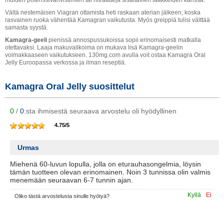
Vältä nestemäisen Viagran ottamista heti raskaan aterian jälkeen, koska
rasvainen ruoka vähentää Kamagran vaikutusta. Myös greippiä tulisi välttää
samasta syystä.
Kamagra-geeli
pienissä annospussukoissa sopii erinomaisesti matkalla
otettavaksi. Laaja makuvalikoima on mukava lisä Kamagra-geelin
voimakkaaseen vaikutukseen. 130mg.com avulla voit ostaa Kamagra Oral
Jelly Euroopassa verkossa ja ilman reseptiä.
Kamagra Oral Jelly suosittelut
0
/
0
:sta ihmisestä seuraava arvostelu oli hyödyllinen
4.75
/
5
Urmas
Miehenä 60-luvun lopulla, jolla on eturauhasongelmia, löysin
tämän tuotteen olevan erinomainen. Noin 3 tunnissa olin valmis
menemään seuraavan 6-7 tunnin ajan.
Kyllä
Ei
Oliko tästä arvostelusta sinulle hyötyä?