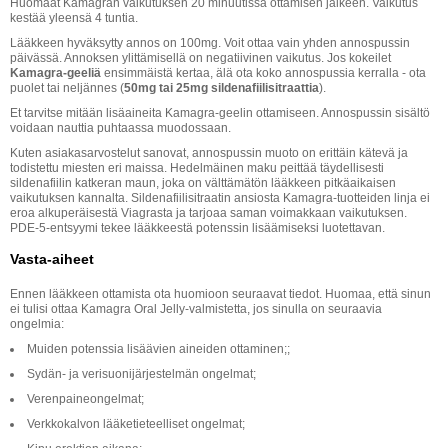
Huomaat Kamagran vaikutuksen 20 minuutissa ottamisen jälkeen. Vaikutus
kestää yleensä 4 tuntia.
Lääkkeen hyväksytty annos on 100mg. Voit ottaa vain yhden annospussin
päivässä. Annoksen ylittämisellä on negatiivinen vaikutus. Jos kokeilet
Kamagra-geeliä
ensimmäistä kertaa, älä ota koko annospussia kerralla - ota
puolet tai neljännes (
50mg tai 25mg sildenafiilisitraattia
).
Et tarvitse mitään lisäaineita Kamagra-geelin ottamiseen. Annospussin sisältö
voidaan nauttia puhtaassa muodossaan.
Kuten asiakasarvostelut sanovat, annospussin muoto on erittäin kätevä ja
todistettu miesten eri maissa. Hedelmäinen maku peittää täydellisesti
sildenafiilin katkeran maun, joka on välttämätön lääkkeen pitkäaikaisen
vaikutuksen kannalta. Sildenafiilisitraatin ansiosta Kamagra-tuotteiden linja ei
eroa alkuperäisestä Viagrasta ja tarjoaa saman voimakkaan vaikutuksen.
PDE-5-entsyymi tekee lääkkeestä potenssin lisäämiseksi luotettavan.
Vasta-aiheet
Ennen lääkkeen ottamista ota huomioon seuraavat tiedot. Huomaa, että sinun
ei tulisi ottaa Kamagra Oral Jelly-valmistetta, jos sinulla on seuraavia
ongelmia:
Muiden potenssia lisäävien aineiden ottaminen;;
Sydän- ja verisuonijärjestelmän ongelmat;
Verenpaineongelmat;
Verkkokalvon lääketieteelliset ongelmat;