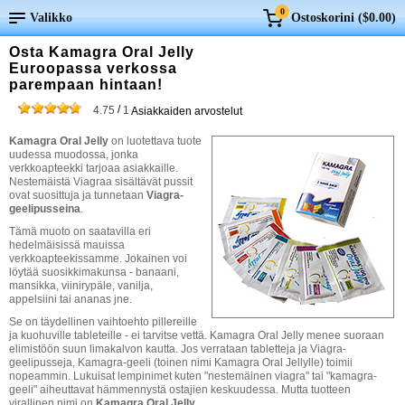
0
Valikko
Ostoskorini (
$0.00
)
Osta Kamagra Oral Jelly
Euroopassa verkossa
parempaan hintaan!
/
4.75
1
Asiakkaiden arvostelut
Kamagra Oral Jelly
on luotettava tuote
uudessa muodossa, jonka
verkkoapteekki tarjoaa asiakkaille.
Nestemäistä Viagraa sisältävät pussit
ovat suosittuja ja tunnetaan
Viagra-
geelipusseina
.
Tämä muoto on saatavilla eri
hedelmäisissä mauissa
verkkoapteekissamme. Jokainen voi
löytää suosikkimakunsa - banaani,
mansikka, viinirypäle, vanilja,
appelsiini tai ananas jne.
Se on täydellinen vaihtoehto pillereille
ja kuohuville tableteille - ei tarvitse vettä. Kamagra Oral Jelly menee suoraan
elimistöön suun limakalvon kautta. Jos verrataan tabletteja ja Viagra-
geelipusseja, Kamagra-geeli (toinen nimi Kamagra Oral Jellylle) toimii
nopeammin. Lukuisat lempinimet kuten "nestemäinen viagra" tai "kamagra-
geeli" aiheuttavat hämmennystä ostajien keskuudessa. Mutta tuotteen
virallinen nimi on
Kamagra Oral Jelly
.