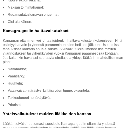
Kipu erektion aikana;
Maksan toimintahäiriöt;
Ruoansulatuskanavan ongelmat;
Olet alaikäinen.
Kamagra-geelin haittavaikutukset
Kamagran ottaminen voi johtaa joidenkin haittavaikutusten kokemiseen. Niitä
esiintyy harvoin ja yleensä paraneminen tulee heti sen jälkeen. Useimmissa
tapauksissa lääkärin apua ei tarvita. Sivuvaikutuksia ilmenee useimmiten
yliannostuksen tai yliherkkyyden vuoksi Kamagran pääainesosaa kohtaan.
Jos kuitenkin havaitset seuraavia oireita, ota yhteys lääkäriin mahdollisimman
pian:
Näköhäiriöt;
Päänsärky;
Huuhtelu;
Vatsavaivat - närästys, kylläisyyden tunne, oksentelu;
Tukkeutuneet nenäkäytävät;
Priarismi.
Yhteisvaikutukset muiden lääkkeiden kanssa
Lääkärit eivät ehdottomasti suosittele Kamagra-geelin ottamista yhdessä
muiden potenssivahvistimien tai nitraatteja sisältävien lääkkeiden kanssa.