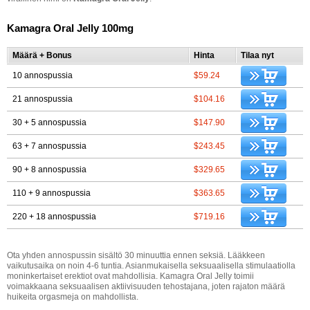
Kamagra Oral Jelly 100mg
Määrä + Bonus
Hinta
Tilaa nyt
10 annospussia
$59.24
21 annospussia
$104.16
30 + 5 annospussia
$147.90
63 + 7 annospussia
$243.45
90 + 8 annospussia
$329.65
110 + 9 annospussia
$363.65
220 + 18 annospussia
$719.16
Ota yhden annospussin sisältö 30 minuuttia ennen seksiä. Lääkkeen
vaikutusaika on noin 4-6 tuntia. Asianmukaisella seksuaalisella stimulaatiolla
moninkertaiset erektiot ovat mahdollisia. Kamagra Oral Jelly toimii
voimakkaana seksuaalisen aktiivisuuden tehostajana, joten rajaton määrä
huikeita orgasmeja on mahdollista.