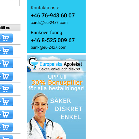
äll nu