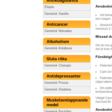
Antikoagulantia
Användni
Eliquis
Generisk Xarelto
Vid behan
tom magen.
Anticancer
Absolut f
minimum 2-3
Generisk Nolvadex
Missad d
Alkoholism
Om du har gl
Generisk Antabuse
det är kvar 
Försiktig
Sluta röka
Generisk Champix
Patienter
Cipro är 
Antidepressanter
Patiente
något altern
Generisk Prozac
Om patie
Generisk Strattera
kontraindic
Viktigt! Cip
Muskelavslappnande
mot livet fö
medel
Användnin
Generisk Baclofen