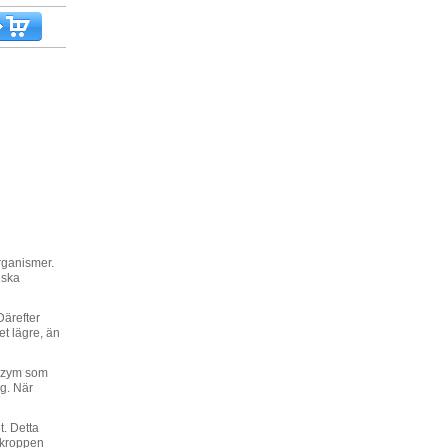
rganismer.
iska
Därefter
et lägre, än
enzym som
ig. När
t. Detta
okroppen