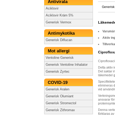
Antivirala
Generisk
Aciklovir
Aciklovir Kräm 5%
Läkemede
Generisk Vermox
Varumä
Antimykotika
Aktiv in
Generisk Diflucan
Tillverka
Mot allergi
Ciproflox
Ventoline Generisk
Ciprofloxac
Generisk Ventoline Inhalator
Detta aktiv 
Det saktar i
Generisk Zyrtec
läkemedel g
Specifikitet
COVID-19
elimineras d
Generisk Aralen
vid användni
Verkningsme
Generisk Olumiant
ansvarar för
Generisk Stromectol
proteinsynte
Denna verkni
Generisk Zithromax
förklaras a