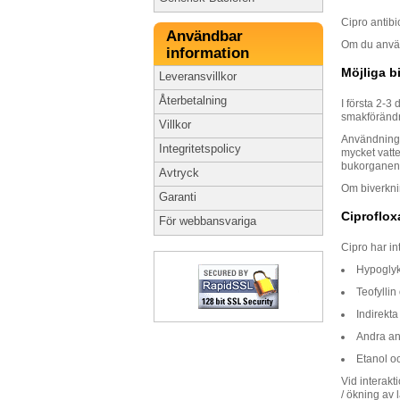
Cipro antibi
Användbar
Om du använd
information
Möjliga b
Leveransvillkor
Återbetalning
I första 2-3
smakförändri
Villkor
Användninge
Integritetspolicy
mycket vatte
bukorganen
Avtryck
Om biverkni
Garanti
Ciproflox
För webbansvariga
Cipro har in
Hypoglyk
Teofyllin
Indirekta
Andra ant
Etanol oc
Vid interakt
/ ökning av 