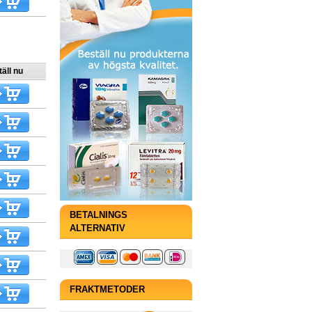
äll nu
BETALNINGS
ALTERNATIV
FRAKTMETODER