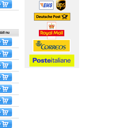
äll nu