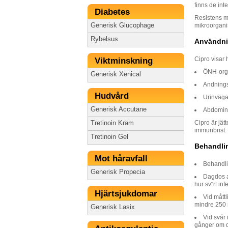
finns de inte
Diabetes
Resistens mo
Generisk Glucophage
mikroorgani
Rybelsus
Användni
Cipro visar 
Viktminskning
ÖNH-organ
Generisk Xenical
Andningso
Hudvård
Urinvägar
Generisk Accutane
Abdominal
Cipro är jät
Tretinoin Kräm
immunbrist.
Tretinoin Gel
Behandli
Mot håravfall
Behandlin
Generisk Propecia
Dagdos av
hur sv¨rt in
Hjärtsjukdomar
Vid måttl
mindre 250
Generisk Lasix
Vid svår 
gånger om 