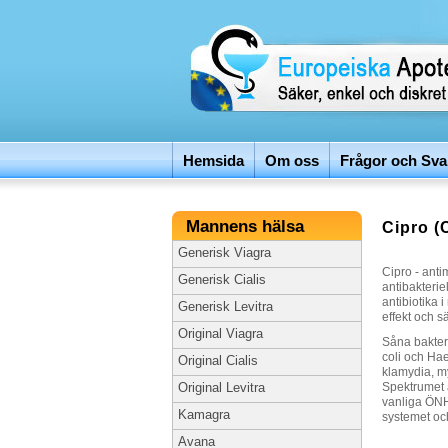
Hemsida
Om oss
Frågor och Sva
Mannens hälsa
Cipro (
Generisk Viagra
Cipro - anti
Generisk Cialis
antibakterie
antibiotika
Generisk Levitra
effekt och s
Original Viagra
Såna bakteri
coli och Hae
Original Cialis
klamydia, my
Spektrumet a
Original Levitra
vanliga ÖNH-
Kamagra
systemet oc
Avana