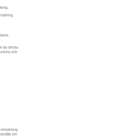
kling.
 matning.
iarre,
r du dricka
jurarna och
l minskning
 berätta om