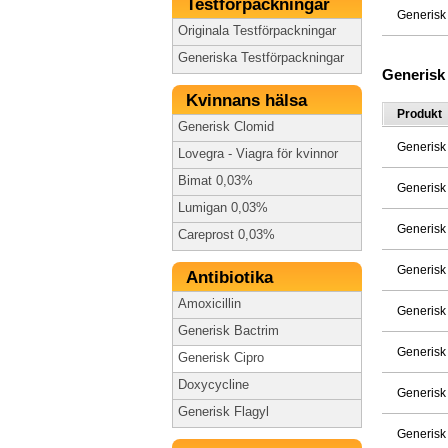
Testförpackningar
Generisk
Originala Testförpackningar
Generiska Testförpackningar
Generisk
Kvinnans hälsa
Produkt
Generisk Clomid
Generisk
Lovegra - Viagra för kvinnor
Bimat 0,03%
Generisk
Lumigan 0,03%
Generisk
Careprost 0,03%
Generisk
Antibiotika
Amoxicillin
Generisk
Generisk Bactrim
Generisk
Generisk Cipro
Doxycycline
Generisk
Generisk Flagyl
Generisk