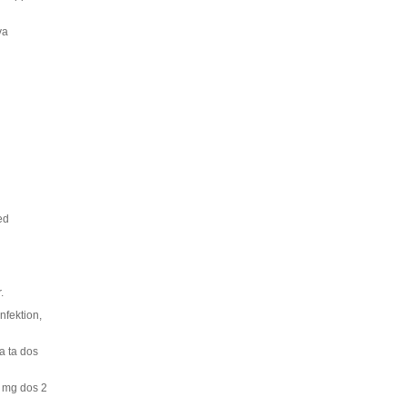
va
ed
.
nfektion,
a ta dos
0 mg dos 2