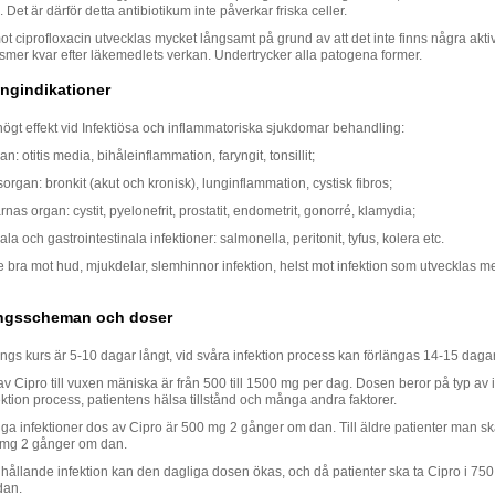
. Det är därför detta antibiotikum inte påverkar friska celler.
t ciprofloxacin utvecklas mycket långsamt på grund av att det inte finns några akti
smer kvar efter läkemedlets verkan. Undertrycker alla patogena former.
ngindikationer
högt effekt vid Infektiösa och inflammatoriska sjukdomar behandling:
: otitis media, bihåleinflammation, faryngit, tonsillit;
rgan: bronkit (akut och kronisk), lunginflammation, cystisk fibros;
nas organ: cystit, pyelonefrit, prostatit, endometrit, gonorré, klamydia;
a och gastrointestinala infektioner: salmonella, peritonit, tyfus, kolera etc.
te bra mot hud, mjukdelar, slemhinnor infektion, helst mot infektion som utvecklas m
ngsscheman och doser
gs kurs är 5-10 dagar långt, vid svåra infektion process kan förlängas 14-15 dagar
 Cipro till vuxen mäniska är från 500 till 1500 mg per dag. Dosen beror på typ av i
fektion process, patientens hälsa tillstånd och många andra faktorer.
iga infektioner dos av Cipro är 500 mg 2 gånger om dan. Till äldre patienter man sk
 mg 2 gånger om dan.
ihållande infektion kan den dagliga dosen ökas, och då patienter ska ta Cipro i 75
dan.