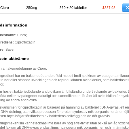
 Cipro
250mg
360 + 20 tabletter
$337.98
lsinformation
rkesnamn:
Cipro;
grediens:
Ciprofloxacin;
re:
Bayer.
acin aktivämne
in är läkemedelämne av Cipro.
ingredient har en bakteriedödande effekt mot ett brett spektrum av patogena mikroo
nte ner eller stoppar utvecklingen och reproduktionen av bakterier, som bakteriostat
ör.
en hos ett bakteriedödande antibiotikum är fullständig undertryckande av bakterier. 
öda celler av patogener naturligt och sannolikheten för återfall av infektion är myck
ng av andra antibiotika.
kanismen för ciprofloxacin är baserad på hämning av bakteriellt DNA-gyras, ett 
 DNA-delning, utan vilket processen för proteinsyntes av mikroorganismer är omöjl
sen bryts börjar förstörelsen av bakteriens cellvägg och de dör gradvis.
ngsmekanism kännetecknas inte bara av hög effektivitet utan också av låg toxicite
v det faktum att DNA-gyras endast finns i patogena mikroorganismer, och i människ