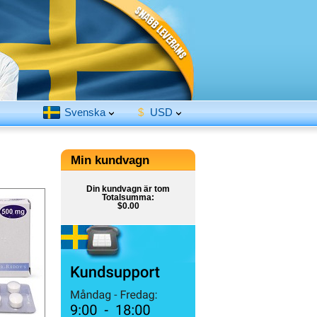
Svenska
$
USD
Min kundvagn
Din kundvagn är tom
Totalsumma:
$0.00