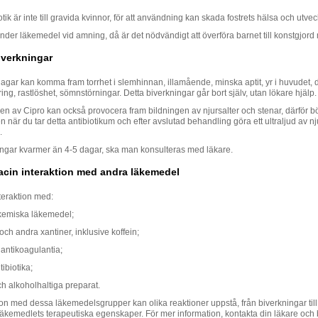
otik är inte till gravida kvinnor, för att användning kan skada fostrets hälsa och utvec
er läkemedel vid amning, då är det nödvändigt att överföra barnet till konstgjord
iverkningar
 dagar kan komma fram torrhet i slemhinnan, illamående, minska aptit, yr i huvudet, d
ng, rastlöshet, sömnstörningar. Detta biverkningar går bort själv, utan lökare hjälp.
n av Cipro kan också provocera fram bildningen av njursalter och stenar, därför bö
n när du tar detta antibiotikum och efter avslutad behandling göra ett ultraljud av n
.
ngar kvarmer än 4-5 dagar, ska man konsulteras med läkare.
acin interaktion med andra läkemedel
teraktion med:
emiska läkemedel;
 och andra xantiner, inklusive koffein;
 antikoagulantia;
ibiotika;
h alkoholhaltiga preparat.
ion med dessa läkemedelsgrupper kan olika reaktioner uppstå, från biverkningar til
läkemedlets terapeutiska egenskaper. För mer information, kontakta din läkare och