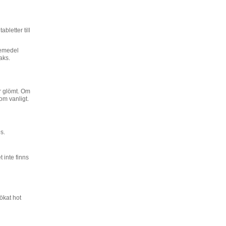
bletter till
kemedel
aks.
r glömt. Om
om vanligt.
s.
 inte finns
 ökat hot