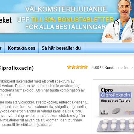
r
Kontakta oss
Så här beställer du
/
Ciprofloxacin)
4.88
4
Kundrecensioner
mikrobiellt läkemedel med ett brett spektrum av
ll verkan. Det är en av mesta och ofta användnings
 i moderna farmakologi. Och har bästa kombination av
äkerhet.
er som stafylokocker, streptokocker, enterobakterier, E.
mophilus influenzae, salmonella, shigella, legionella,
kobakterieroch andra är väldigt känsliga till Cipro.
v användning av detta antibiotikum sträcker sig från
infektioner till allvarliga sjukdomar i genitourinary
h sexuellt överförbara sjukdomar.