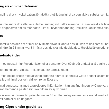
ngsrekommendationer
dling dryck mycket vatten, för att öka biotillgänglighet av den aktiva substansen ta ta
år inte ändra dos eller avsluta behandling vid bättre mående. Du ska försätta ta lä
 dagar även om du mår bättre. Om du bryter behandling, infektion kan komma tillb
os
ömt ta dos och det är mer än 6 timmar kvar till andra dos; du kan ta dos som du ha
mindre än 6 timmar kvar till nästa dos; du ska inte dubbla dos, försett ta läkemedel s
hetsåtgärder
 med nedsatt njur-/leverfunktion eller personer över 60 år bör endast ta ½ daglig do
kontraindicerat vid akut inflammatorisk tarmsjukdom.
r med epilepsy och med allvarlig organisk hjärnsjukdom ska Cipro endast tas om det
ativ , minimal dos och vid kontrol av läkaren.
nt diagnostiseras med ateroskleros i hjärnkärlen, kan användningen av Cipro vara
erad beroende på den kliniska bilden av sjukdomen.
ro är kontraindicerat till patienter under 18 år. Undantag kan endast vara fall med ett
r ett barn eller en ungdom.
g Cipro under graviditet