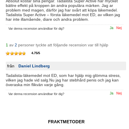
Absolut kostar sina pengar. Tadalista Super Active har mycket
bättre effekt på kroppen än andra populära märken. Jag ar
problem med magen, därför jag har svårt att köpa läkemedel.
Tadalista Super Active – första läkemedel mot ED, av vilken jag
har inte illamående, diare och andra problem.
Ja
Nej
Var denna recension användbar för dig?
1
av
2
personer tyckte att följande recension var till hjälp
4.75
/
5
från
Daniel Lindberg
Tadalista-läkemedel mot ED, som har hjälp mig glömma stress,
vilken jag hade vid salg.Nu jag har stebhård penis och jag kan
överaska min flikvän varje gång.
Ja
Nej
Var denna recension användbar för dig?
FRAKTMETODER