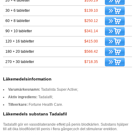
20 + 4 tabletter
$100.29
30 + 6 tabletter
$139.10
60 + 8 tabletter
$250.12
90 + 10 tabletter
$341.14
120 + 16 tabletter
$415.00
180 + 20 tabletter
$566.42
270 + 30 tabletter
$718.35
Läkemedelsinformation
Varumärkesnamn:
Tadalista Super Active;
Aktiv ingrediens:
Tadalafil;
Tillverkare:
Fortune Health Care.
Läkemedels substans Tadalafil
Tadalafil gör en vasodilaterande effekt på penis blodkärlen. Substans hjälper
till att öka blodflödet till penis i flera gånger,och det stimulerar erektion.