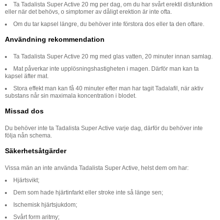
Ta Tadalista Super Active 20 mg per dag, om du har svårt erektil disfunktion
eller när det behövs, o simptomer av dåligt erektion är inte ofta.
Om du tar kapsel längre, du behöver inte förstora dos eller ta den oftare.
Användning rekommendation
Ta Tadalista Super Active 20 mg med glas vatten, 20 minuter innan samlag.
Mat påverkar inte upplösningshastigheten i magen. Därför man kan ta
kapsel äfter mat.
Stora effekt man kan få 40 minuter efter man har tagit Tadalafil, när aktiv
substans når sin maximala koncentration i blodet.
Missad dos
Du behöver inte ta Tadalista Super Active varje dag, därför du behöver inte
följa nån schema.
Säkerhetsåtgärder
Vissa män an inte använda Tadalista Super Active, helst dem om har:
Hjärtsvikt;
Dem som hade hjärtinfarkt eller stroke inte så länge sen;
Ischemisk hjärtsjukdom;
Svårt form aritmy;