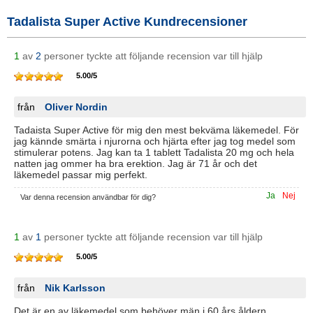
Tadalista Super Active Kundrecensioner
1
av
2
personer tyckte att följande recension var till hjälp
5.00
/
5
från
Oliver Nordin
Tadaista Super Active för mig den mest bekväma läkemedel. För
jag kännde smärta i njurorna och hjärta efter jag tog medel som
stimulerar potens. Jag kan ta 1 tablett Tadalista 20 mg och hela
natten jag ommer ha bra erektion. Jag är 71 år och det
läkemedel passar mig perfekt.
Ja
Nej
Var denna recension användbar för dig?
1
av
1
personer tyckte att följande recension var till hjälp
5.00
/
5
från
Nik Karlsson
Det är en av läkemedel som behöver män i 60 års åldern.