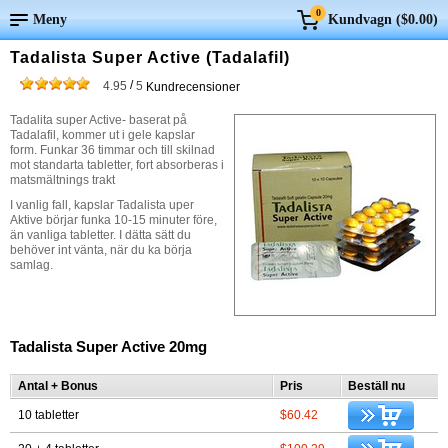
0
Meny
Kundvagn (
$0.00
)
Tadalista Super Active (Tadalafil)
/
4.95
5
Kundrecensioner
Tadalita super Active- baserat på
Tadalafil, kommer ut i gele kapslar
form. Funkar 36 timmar och till skilnad
mot standarta tabletter, fort absorberas i
matsmältnings trakt
I vanlig fall, kapslar Tadalista uper
Aktive börjar funka 10-15 minuter före,
än vanliga tabletter. I dätta sätt du
behöver int vänta, när du ka börja
samlag.
Tadalista Super Active 20mg
Antal + Bonus
Pris
Beställ nu
10 tabletter
$60.42