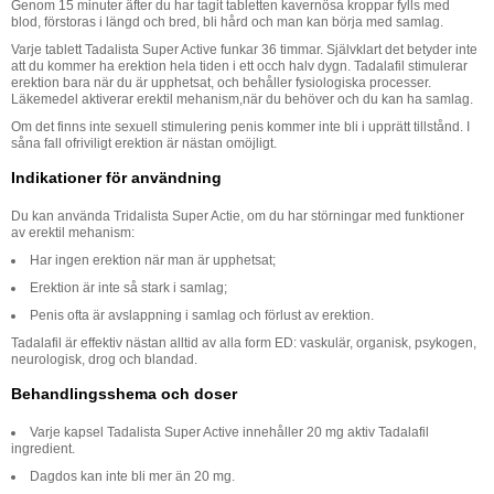
Genom 15 minuter äfter du har tagit tabletten kavernösa kroppar fylls med
blod, förstoras i längd och bred, bli hård och man kan börja med samlag.
Varje tablett Tadalista Super Active funkar 36 timmar. Självklart det betyder inte
att du kommer ha erektion hela tiden i ett occh halv dygn. Tadalafil stimulerar
erektion bara när du är upphetsat, och behåller fysiologiska processer.
Läkemedel aktiverar erektil mehanism,när du behöver och du kan ha samlag.
Om det finns inte sexuell stimulering penis kommer inte bli i upprätt tillstånd. I
såna fall ofriviligt erektion är nästan omöjligt.
Indikationer för användning
Du kan använda Tridalista Super Actie, om du har störningar med funktioner
av erektil mehanism:
Har ingen erektion när man är upphetsat;
Erektion är inte så stark i samlag;
Penis ofta är avslappning i samlag och förlust av erektion.
Tadalafil är effektiv nästan alltid av alla form ED: vaskulär, organisk, psykogen,
neurologisk, drog och blandad.
Behandlingsshema och doser
Varje kapsel Tadalista Super Active innehåller 20 mg aktiv Tadalafil
ingredient.
Dagdos kan inte bli mer än 20 mg.