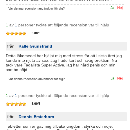
Ja
Nej
Var denna recension användbar för dig?
1
av
1
personer tyckte att följande recension var till hjälp
5.00
/
5
från
Kalle Grunstrand
Detta läkemedel har hjälpt mig med stress för att i sista året jag
kunde inte njuta av sex. Jag hade kort och svag erektion. Nu
tack vare Tadalista Super Active, jag har hård penis och min
sambo nöjd.
Ja
Nej
Var denna recension användbar för dig?
1
av
1
personer tyckte att följande recension var till hjälp
5.00
/
5
från
Dennis Emterborn
Tabletter som ar gav mig tillbaka ungdom, styrka och nöje.