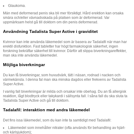
Glaukoma.
Män med deformerad penis ska bli mer försiktigt. Hård erektion kan orsaka
smära och/eller vävnadsskada på platsen som är deformerad. Var
uppmärksam helst gå till doktorn om din penis deformerad.
Användning Tadalista Super Active i graviditet
Kvinnor kan inte använda läkemedel som är basera av Tadalafil när man har
erektil disfunktion. Fast tabletter har högt farmakologisk säkerhet, ingen
forskning bekräftar säkerhet till kvinnor. Därför att slippa biverkningareffekter,
man ska inte använda läkemedel.
Möjliga biverkningar
Du kan få biverkningar, som huvudvärk, tätt i näsan, rodnad i nacken och
värmekänsla. I denna fal man ska minska dagdos eller frekvens av Tadalista
Super Active.
I vanlig fall biverkningar är milda och orsakar inte obehag. Du an få allergisk
reaktion, lågt blodtryck eller takykardi i sällsynta fall. I såna fall du ska sluta ta
Tadalista Super Active och gå till doktorn.
Tadalafil: interaktion med andra läkemedel
Det fins issa läkemedel, som du kan inte ta samtidigt med Tadalafil:
Läkemedel som innehåller nitrater (ofta används för behandling av hjärt-
och kärlsjukdom);