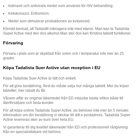
Indinavir och antivirala medel som används för HIV behandling;
Ketokonazol, Eritromicin;
Medel som stimulerar produktionen av kväveoxid.
Kliniskt bevisat, att Tadalafil interagera inte med etanol. Man kan ta Tadalista
Super Active med iten dos alkohol.Man stor dos kan förstöra tablett funktioner.
Förvaring
Förvara i plats som är skyddad från solen och i temperatur inte mer än 25
grader.
Köpa Tadalista Suer Active utan reception i EU
Köpa Tadalista Suer Active är lätt och enkelt.
För att göra beställning, först du måste valja hur många tablett. Mer du köper
tabletter, mer rabatt du får.
Vårann affär av original läkemedel från ED inbjudar bästa villkor både till
återförsäljare och fasta kunder.
För att köpa online Tadalista Super Active, du behöver inte mer än 5 minuter.
Information om din beställning vi skickar till ditt e-postadress. Tadalista Super
Active levereras sker av kurir över hela EU.
Vi garanterar till dig kvalitet läkemedel från ED och professionell rådgivning
från en specialistläkare vid behövs.