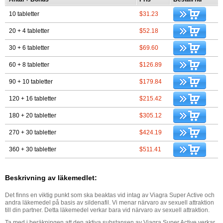
10 tabletter
$31.23
20 + 4 tabletter
$52.18
30 + 6 tabletter
$69.60
60 + 8 tabletter
$126.89
90 + 10 tabletter
$179.84
120 + 16 tabletter
$215.42
180 + 20 tabletter
$305.12
270 + 30 tabletter
$424.19
360 + 30 tabletter
$511.41
Beskrivning av läkemedlet:
Det finns en viktig punkt som ska beaktas vid intag av Viagra Super Active och
andra läkemedel på basis av sildenafil. Vi menar närvaro av sexuell attraktion
till din partner. Detta läkemedel verkar bara vid närvaro av sexuell attraktion.
Ta med i beräkningen att den aktiva substansen av Viagra Super Active verkar