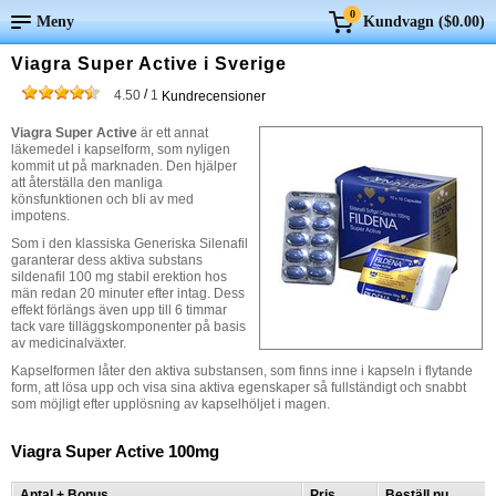
0
Meny
Kundvagn (
$0.00
)
Viagra Super Active i Sverige
/
4.50
1
Kundrecensioner
Viagra Super Active
är ett annat
läkemedel i kapselform, som nyligen
kommit ut på marknaden. Den hjälper
att återställa den manliga
könsfunktionen och bli av med
impotens.
Som i den klassiska Generiska Silenafil
garanterar dess aktiva substans
sildenafil 100 mg stabil erektion hos
män redan 20 minuter efter intag. Dess
effekt förlängs även upp till 6 timmar
tack vare tilläggskomponenter på basis
av medicinalväxter.
Kapselformen låter den aktiva substansen, som finns inne i kapseln i flytande
form, att lösa upp och visa sina aktiva egenskaper så fullständigt och snabbt
som möjligt efter upplösning av kapselhöljet i magen.
Viagra Super Active 100mg
Antal + Bonus
Pris
Beställ nu