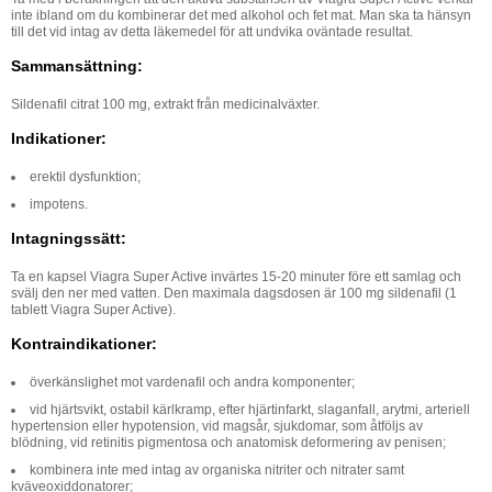
inte ibland om du kombinerar det med alkohol och fet mat. Man ska ta hänsyn
till det vid intag av detta läkemedel för att undvika oväntade resultat.
Sammansättning:
Sildenafil citrat 100 mg, extrakt från medicinalväxter.
Indikationer:
erektil dysfunktion;
impotens.
Intagningssätt:
Ta en kapsel Viagra Super Active invärtes 15-20 minuter före ett samlag och
svälj den ner med vatten. Den maximala dagsdosen är 100 mg sildenafil (1
tablett Viagra Super Active).
Kontraindikationer:
överkänslighet mot vardenafil och andra komponenter;
vid hjärtsvikt, ostabil kärlkramp, efter hjärtinfarkt, slaganfall, arytmi, arteriell
hypertension eller hypotension, vid magsår, sjukdomar, som åtföljs av
blödning, vid retinitis pigmentosa och anatomisk deformering av penisen;
kombinera inte med intag av organiska nitriter och nitrater samt
kväveoxiddonatorer;