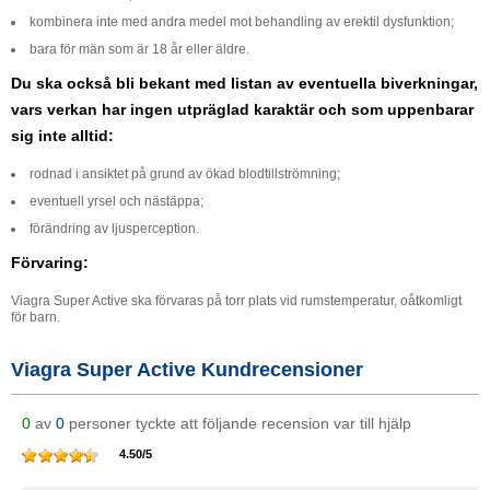
kombinera inte med andra medel mot behandling av erektil dysfunktion;
bara för män som är 18 år eller äldre.
Du ska också bli bekant med listan av eventuella biverkningar,
vars verkan har ingen utpräglad karaktär och som uppenbarar
sig inte alltid:
rodnad i ansiktet på grund av ökad blodtillströmning;
eventuell yrsel och nästäppa;
förändring av ljusperception.
Förvaring:
Viagra Super Active ska förvaras på torr plats vid rumstemperatur, oåtkomligt
för barn.
Viagra Super Active Kundrecensioner
0
av
0
personer tyckte att följande recension var till hjälp
4.50
/
5