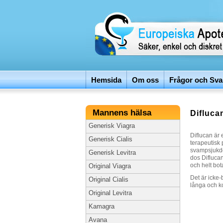
Hemsida
Om oss
Frågor och Sva
Mannens hälsa
Difluca
Generisk Viagra
Diflucan är
Generisk Cialis
terapeutisk 
svampsjukdo
Generisk Levitra
dos Diflucan
och helt bo
Original Viagra
Det är icke
Original Cialis
långa och k
Original Levitra
Kamagra
Avana