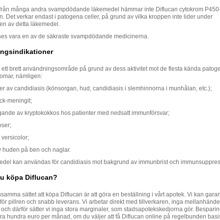
ad från många andra svampdödande läkemedel hämmar inte Diflucan cytokrom P450
. Det verkar endast i patogena celler, på grund av vilka kroppen inte lider under
n av detta läkemedel.
ses vara en av de säkraste svampdödande medicinerna.
ngsindikationer
 ett brett användningsområde på grund av dess aktivitet mot de flesta kända patog
omar, nämligen:
er av candidiasis (könsorgan, hud, candidiasis i slemhinnorna i munhålan, etc.);
ck-meningit;
ande av kryptokokkos hos patienter med nedsatt immunförsvar;
ser;
 versicolor;
 huden på ben och naglar.
edel kan användas för candidiasis mot bakgrund av immunbrist och immunsuppress
u köpa Diflucan?
samma sättet att köpa Diflucan är att göra en beställning i vårt apotek. Vi kan gara
för pillren och snabb leverans. Vi arbetar direkt med tillverkaren, inga mellanhände
och därför sätter vi inga stora marginaler, som stadsapotekskedjorna gör. Bespari
lera hundra euro per månad, om du väljer att få Diflucan online på regelbunden basi