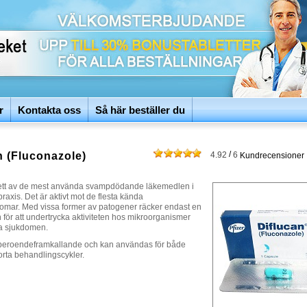
r
Kontakta oss
Så här beställer du
/
n (Fluconazole)
4.92
6
Kundrecensioner
 ett av de mest använda svampdödande läkemedlen i
praxis. Det är aktivt mot de flesta kända
mar. Med vissa former av patogener räcker endast en
 för att undertrycka aktiviteten hos mikroorganismer
ta sjukdomen.
-beroendeframkallande och kan användas för både
orta behandlingscykler.