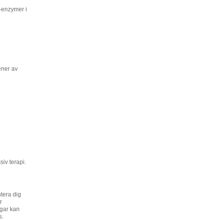
-enzymer i
ener av
iv terapi.
ntera dig
r
ngar kan
s.