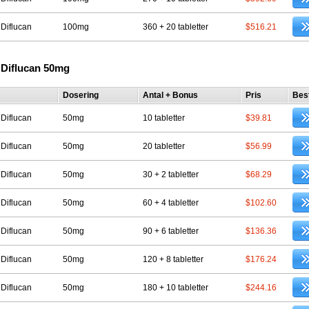
 Diflucan
100mg
360 + 20 tabletter
$516.21
 Diflucan 50mg
Dosering
Antal + Bonus
Pris
Best
 Diflucan
50mg
10 tabletter
$39.81
 Diflucan
50mg
20 tabletter
$56.99
 Diflucan
50mg
30 + 2 tabletter
$68.29
 Diflucan
50mg
60 + 4 tabletter
$102.60
 Diflucan
50mg
90 + 6 tabletter
$136.36
 Diflucan
50mg
120 + 8 tabletter
$176.24
 Diflucan
50mg
180 + 10 tabletter
$244.16