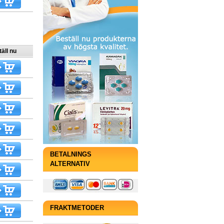
äll nu
BETALNINGS
ALTERNATIV
FRAKTMETODER