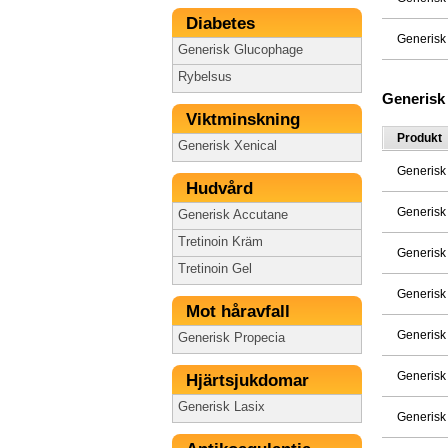
Diabetes
Generisk
Generisk Glucophage
Rybelsus
Generisk
Viktminskning
Produkt
Generisk Xenical
Generisk
Hudvård
Generisk
Generisk Accutane
Tretinoin Kräm
Generisk
Tretinoin Gel
Generisk
Mot håravfall
Generisk
Generisk Propecia
Generisk
Hjärtsjukdomar
Generisk Lasix
Generisk