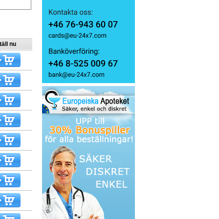
äll nu