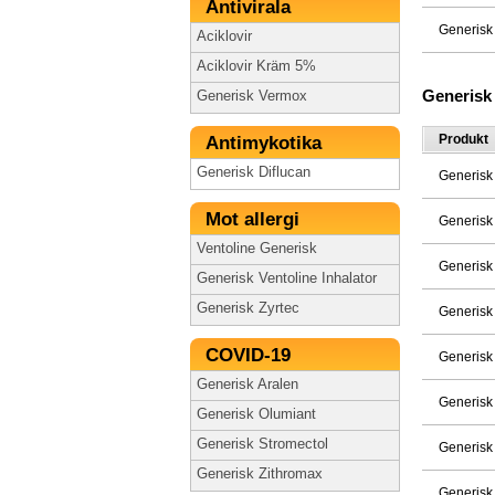
Antivirala
Generisk
Aciklovir
Aciklovir Kräm 5%
Generisk
Generisk Vermox
Produkt
Antimykotika
Generisk Diflucan
Generisk
Mot allergi
Generisk
Ventoline Generisk
Generisk
Generisk Ventoline Inhalator
Generisk Zyrtec
Generisk
COVID-19
Generisk
Generisk Aralen
Generisk
Generisk Olumiant
Generisk Stromectol
Generisk
Generisk Zithromax
Generisk