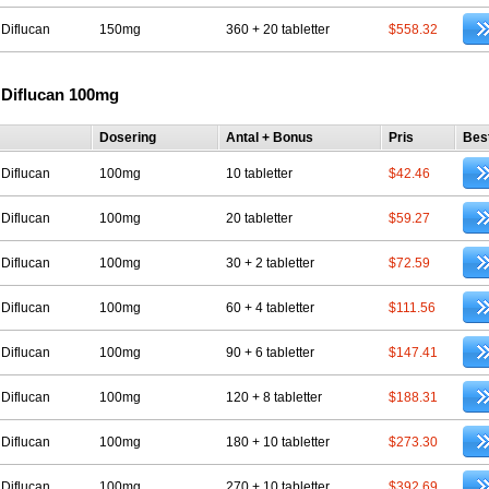
 Diflucan
150mg
360 + 20 tabletter
$558.32
 Diflucan 100mg
Dosering
Antal + Bonus
Pris
Best
 Diflucan
100mg
10 tabletter
$42.46
 Diflucan
100mg
20 tabletter
$59.27
 Diflucan
100mg
30 + 2 tabletter
$72.59
 Diflucan
100mg
60 + 4 tabletter
$111.56
 Diflucan
100mg
90 + 6 tabletter
$147.41
 Diflucan
100mg
120 + 8 tabletter
$188.31
 Diflucan
100mg
180 + 10 tabletter
$273.30
 Diflucan
100mg
270 + 10 tabletter
$392.69