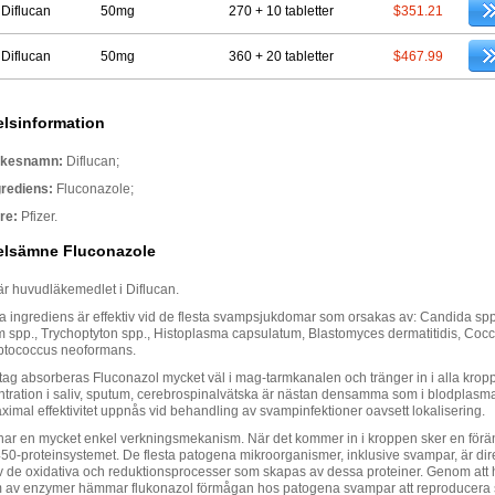
 Diflucan
50mg
270 + 10 tabletter
$351.21
 Diflucan
50mg
360 + 20 tabletter
$467.99
lsinformation
rkesnamn:
Diflucan;
grediens:
Fluconazole;
re:
Pfizer.
lsämne Fluconazole
är huvudläkemedlet i Diflucan.
a ingrediens är effektiv vid de flesta svampsjukdomar som orsakas av: Candida spp
 spp., Trychoptyton spp., Histoplasma capsulatum, Blastomyces dermatitidis, Cocc
yptococcus neoformans.
intag absorberas Fluconazol mycket väl i mag-tarmkanalen och tränger in i alla krop
tration i saliv, sputum, cerebrospinalvätska är nästan densamma som i blodplasm
ximal effektivitet uppnås vid behandling av svampinfektioner oavsett lokalisering.
har en mycket enkel verkningsmekanism. När det kommer in i kroppen sker en förän
50-proteinsystemet. De flesta patogena mikroorganismer, inklusive svampar, är dir
 de oxidativa och reduktionsprocesser som skapas av dessa proteiner. Genom at
m av enzymer hämmar flukonazol förmågan hos patogena svampar att reproducera 