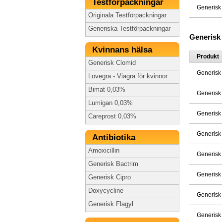
Testförpackningar
Generisk
Originala Testförpackningar
Generiska Testförpackningar
Generisk
Kvinnans hälsa
Produkt
Generisk Clomid
Generisk
Lovegra - Viagra för kvinnor
Bimat 0,03%
Generisk
Lumigan 0,03%
Generisk
Careprost 0,03%
Generisk
Antibiotika
Amoxicillin
Generisk
Generisk Bactrim
Generisk
Generisk Cipro
Doxycycline
Generisk
Generisk Flagyl
Generisk