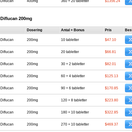
 Diflucan
400mg
360 + 20 tabletter
$1356.24
 Diflucan 200mg
Dosering
Antal + Bonus
Pris
Best
 Diflucan
200mg
10 tabletter
$47.10
 Diflucan
200mg
20 tabletter
$66.81
 Diflucan
200mg
30 + 2 tabletter
$82.01
 Diflucan
200mg
60 + 4 tabletter
$125.13
 Diflucan
200mg
90 + 6 tabletter
$170.85
 Diflucan
200mg
120 + 8 tabletter
$223.80
 Diflucan
200mg
180 + 10 tabletter
$322.85
 Diflucan
200mg
270 + 10 tabletter
$469.37