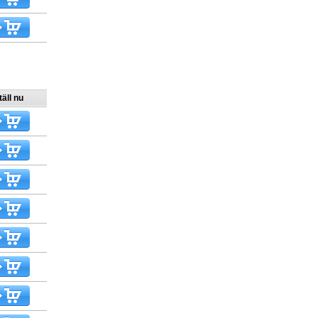
äll nu