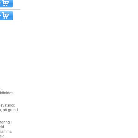
.,
idioides
psvätskor.
a, på grund
dring i
ekt
t hämma
sig.