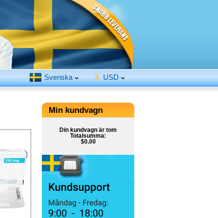
Svenska
$
USD
Min kundvagn
Din kundvagn är tom
Totalsumma:
$0.00