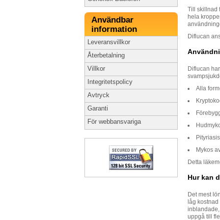
Till skilln
hela kroppen
Användbar
användninge
information
Diflucan an
Leveransvillkor
Användni
Återbetalning
Villkor
Diflucan har
svampsjukd
Integritetspolicy
Alla form
Avtryck
Kryptoko
Garanti
Förebygg
För webbansvariga
Hudmyko
Pityriasis
Mykos av
Detta läkem
Hur kan d
Det mest lön
låg kostnad 
inblandade, 
uppgå till f