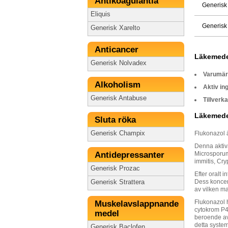
Antikoagulantia
Generisk
Eliquis
Generisk
Generisk Xarelto
Anticancer
Läkemede
Generisk Nolvadex
Varumä
Alkoholism
Aktiv in
Generisk Antabuse
Tillverka
Läkemede
Sluta röka
Generisk Champix
Flukonazol 
Denna aktiv
Antidepressanter
Microsporum
immitis, Cr
Generisk Prozac
Efter oralt 
Dess koncen
Generisk Strattera
av vilken ma
Flukonazol 
Muskelavslappnande
cytokrom P4
medel
beroende av
detta syste
Generisk Baclofen