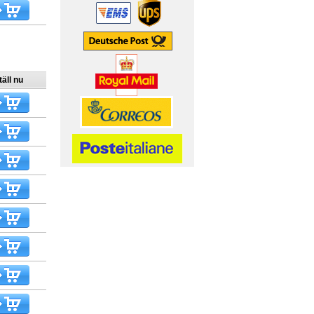
äll nu