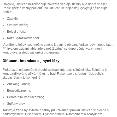
Obvykle, Diflucan nezpůsobuje závažné vedlejší účinky a je dobře snášen.
Podle zpětné vazby pacientů na Diflucan se nejčastěji vyskytují následující
potíže:
Závratě;
Svalové křeče;
Bolest břicha;
Kožní vyrážka/svědění.
V průběhu léčby jsou možné změny krevního obrazu, funkce ledvin nebo jater.
Při trvalém užívání tablet (déle než 2 týdny) se doporučuje tyto činnosti
kontrolovat a sledovat funkci organismu.
Diflucan: interakce s jinými léky
Flukonazol má poměrně dlouhý seznam interakcí s jinými léky. Zejména je
kontraindikováno užívání léků na bázi Flukonazolu s řadou následujících
skupin léků, a to konkrétně:
Antikoagulancií;
Benzodiazepiny;
Perorálními kontraceptivy;
Sulfonylurey.
Taktéž je třeba být zvláště opatrný při užívání přípravku Diflucan společně s:
Azitromycinem, Cisapridem, Cyklosporinem, Rifampinem a Teofylinem.