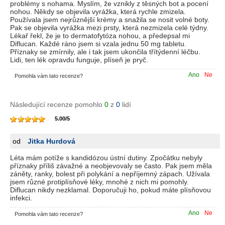
problémy s nohama. Myslím, že vznikly z těsných bot a pocení
nohou. Někdy se objevila vyrážka, která rychle zmizela.
Používala jsem nejrůznější krémy a snažila se nosit volné boty.
Pak se objevila vyrážka mezi prsty, která nezmizela celé týdny.
Lékař řekl, že je to dermatofytóza nohou, a předepsal mi
Diflucan. Každé ráno jsem si vzala jednu 50 mg tabletu.
Příznaky se zmírnily, ale i tak jsem ukončila třítýdenní léčbu.
Lidi, ten lék opravdu funguje, plíseň je pryč.
Ano
Ne
Pomohla vám tato recenze?
Následující recenze pomohlo
0
z
0
lidí
5.00
/
5
od
Jitka Hurdová
Léta mám potíže s kandidózou ústní dutiny. Zpočátku nebyly
příznaky příliš závažné a neobjevovaly se často. Pak jsem měla
záněty, ranky, bolest při polykání a nepříjemný zápach. Užívala
jsem různé protiplísňové léky, mnohé z nich mi pomohly.
Diflucan nikdy nezklamal. Doporučuji ho, pokud máte plísňovou
infekci.
Ano
Ne
Pomohla vám tato recenze?