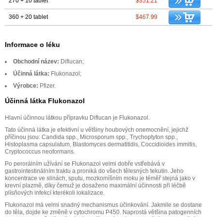
270 + 10 tablet
$351.21
360 + 20 tablet
$467.99
Informace o léku
Obchodní název:
Diflucan;
Účinná látka:
Flukonazol;
Výrobce:
Pfizer.
Účinná látka Flukonazol
Hlavní účinnou látkou přípravku Diflucan je Flukonazol.
Tato účinná látka je efektivní u většiny houbových onemocnění, jejichž
příčinou jsou: Candida spp., Microsporum spp., Trychoptyton spp.,
Histoplasma capsulatum, Blastomyces dermatitidis, Coccidioides immitis,
Cryptococcus neoformans.
Po perorálním užívání se Flukonazol velmi dobře vstřebává v
gastrointestinálním traktu a proniká do všech tělesných tekutin. Jeho
koncentrace ve slinách, sputu, mozkomíšním moku je téměř stejná jako v
krevní plazmě, díky čemuž je dosaženo maximální účinnosti při léčbě
plísňových infekcí kterékoli lokalizace.
Flukonazol má velmi snadný mechanismus účinkování. Jakmile se dostane
do těla, dojde ke změně v cytochromu P450. Naprostá většina patogenních