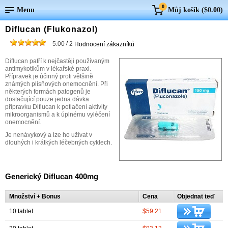
0
Menu
Můj košík (
$0.00
)
Diflucan (Flukonazol)
/
5.00
2
Hodnocení zákazníků
Diflucan patří k nejčastěji používaným
antimykotikům v lékařské praxi.
Přípravek je účinný proti většině
známých plísňových onemocnění. Při
některých formách patogenů je
dostačující pouze jedna dávka
přípravku Diflucan k potlačení aktivity
mikroorganismů a k úplnému vyléčení
onemocnění.
Je nenávykový a lze ho užívat v
dlouhých i krátkých léčebných cyklech.
Generický Diflucan 400mg
Množství + Bonus
Cena
Objednat teď
10 tablet
$59.21