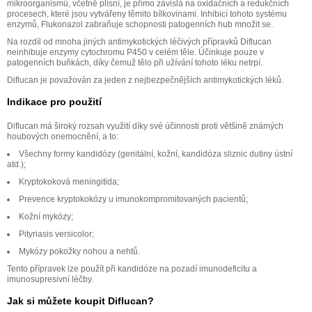
mikroorganismů, včetně plísní, je přímo závislá na oxidačních a redukčních
procesech, které jsou vytvářeny těmito bílkovinami. Inhibicí tohoto systému
enzymů, Flukonazol zabraňuje schopnosti patogenních hub množit se.
Na rozdíl od mnoha jiných antimykotických léčivých přípravků Diflucan
neinhibuje enzymy cytochromu P450 v celém těle. Účinkuje pouze v
patogenních buňkách, díky čemuž tělo při užívání tohoto léku netrpí.
Diflucan je považován za jeden z nejbezpečnějších antimykotických léků.
Indikace pro použití
Diflucan má široký rozsah využití díky své účinnosti proti většině známých
houbových onemocnění, a to:
Všechny formy kandidózy (genitální, kožní, kandidóza sliznic dutiny ústní
atd.);
Kryptokoková meningitida;
Prevence kryptokokózy u imunokompromitovaných pacientů;
Kožní mykózy;
Pityriasis versicolor;
Mykózy pokožky nohou a nehtů.
Tento přípravek lze použít při kandidóze na pozadí imunodeficitu a
imunosupresivní léčby.
Jak si můžete koupit Diflucan?