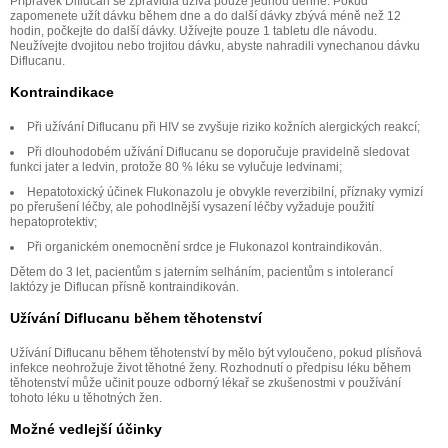
Přípravek Diflucan se zpravidla užívá pouze jednou denně. Pokud
zapomenete užít dávku během dne a do další dávky zbývá méně než 12
hodin, počkejte do další dávky. Užívejte pouze 1 tabletu dle návodu.
Neužívejte dvojitou nebo trojitou dávku, abyste nahradili vynechanou dávku
Diflucanu.
Kontraindikace
Při užívání Diflucanu při HIV se zvyšuje riziko kožních alergických reakcí;
Při dlouhodobém užívání Diflucanu se doporučuje pravidelně sledovat
funkci jater a ledvin, protože 80 % léku se vylučuje ledvinami;
Hepatotoxický účinek Flukonazolu je obvykle reverzibilní, příznaky vymizí
po přerušení léčby, ale pohodlnější vysazení léčby vyžaduje použití
hepatoprotektiv;
Při organickém onemocnění srdce je Flukonazol kontraindikován.
Dětem do 3 let, pacientům s jaterním selháním, pacientům s intolerancí
laktózy je Diflucan přísně kontraindikován.
Užívání Diflucanu během těhotenství
Užívání Diflucanu během těhotenství by mělo být vyloučeno, pokud plísňová
infekce neohrožuje život těhotné ženy. Rozhodnutí o předpisu léku během
těhotenství může učinit pouze odborný lékař se zkušenostmi v používání
tohoto léku u těhotných žen.
Možné vedlejší účinky