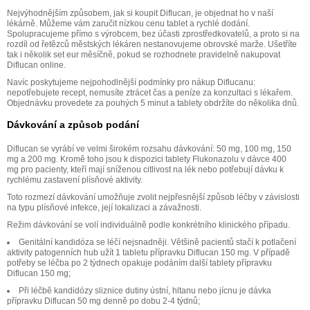
Nejvýhodnějším způsobem, jak si koupit Diflucan, je objednat ho v naší
lékárně. Můžeme vám zaručit nízkou cenu tablet a rychlé dodání.
Spolupracujeme přímo s výrobcem, bez účasti zprostředkovatelů, a proto si na
rozdíl od řetězců městských lékáren nestanovujeme obrovské marže. Ušetříte
tak i několik set eur měsíčně, pokud se rozhodnete pravidelně nakupovat
Diflucan online.
Navíc poskytujeme nejpohodlnější podmínky pro nákup Diflucanu:
nepotřebujete recept, nemusíte ztrácet čas a peníze za konzultaci s lékařem.
Objednávku provedete za pouhých 5 minut a tablety obdržíte do několika dnů.
Dávkování a způsob podání
Diflucan se vyrábí ve velmi širokém rozsahu dávkování: 50 mg, 100 mg, 150
mg a 200 mg. Kromě toho jsou k dispozici tablety Flukonazolu v dávce 400
mg pro pacienty, kteří mají sníženou citlivost na lék nebo potřebují dávku k
rychlému zastavení plísňové aktivity.
Toto rozmezí dávkování umožňuje zvolit nejpřesnější způsob léčby v závislosti
na typu plísňové infekce, její lokalizaci a závažnosti.
Režim dávkování se volí individuálně podle konkrétního klinického případu.
Genitální kandidóza se léčí nejsnadněji. Většině pacientů stačí k potlačení
aktivity patogenních hub užít 1 tabletu přípravku Diflucan 150 mg. V případě
potřeby se léčba po 2 týdnech opakuje podáním další tablety přípravku
Diflucan 150 mg;
Při léčbě kandidózy sliznice dutiny ústní, hltanu nebo jícnu je dávka
přípravku Diflucan 50 mg denně po dobu 2-4 týdnů;