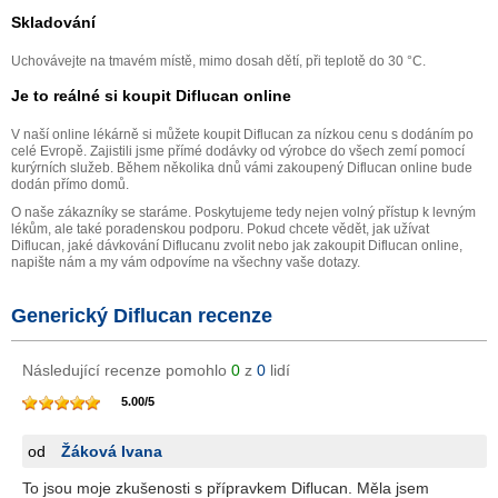
Skladování
Uchovávejte na tmavém místě, mimo dosah dětí, při teplotě do 30 °C.
Je to reálné si koupit Diflucan online
V naší online lékárně si můžete koupit Diflucan za nízkou cenu s dodáním po
celé Evropě. Zajistili jsme přímé dodávky od výrobce do všech zemí pomocí
kurýrních služeb. Během několika dnů vámi zakoupený Diflucan online bude
dodán přímo domů.
O naše zákazníky se staráme. Poskytujeme tedy nejen volný přístup k levným
lékům, ale také poradenskou podporu. Pokud chcete vědět, jak užívat
Diflucan, jaké dávkování Diflucanu zvolit nebo jak zakoupit Diflucan online,
napište nám a my vám odpovíme na všechny vaše dotazy.
Generický Diflucan recenze
Následující recenze pomohlo
0
z
0
lidí
5.00
/
5
od
Žáková Ivana
To jsou moje zkušenosti s přípravkem Diflucan. Měla jsem