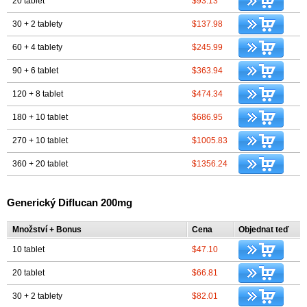
20 tablet
$93.13
30 + 2 tablety
$137.98
60 + 4 tablety
$245.99
90 + 6 tablet
$363.94
120 + 8 tablet
$474.34
180 + 10 tablet
$686.95
270 + 10 tablet
$1005.83
360 + 20 tablet
$1356.24
Generický Diflucan 200mg
Množství + Bonus
Cena
Objednat teď
10 tablet
$47.10
20 tablet
$66.81
30 + 2 tablety
$82.01