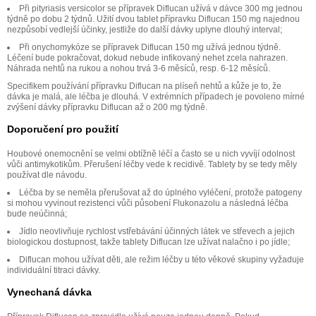
Při pityriasis versicolor se přípravek Diflucan užívá v dávce 300 mg jednou
týdně po dobu 2 týdnů. Užití dvou tablet přípravku Diflucan 150 mg najednou
nezpůsobí vedlejší účinky, jestliže do další dávky uplyne dlouhý interval;
Při onychomykóze se přípravek Diflucan 150 mg užívá jednou týdně.
Léčení bude pokračovat, dokud nebude infikovaný nehet zcela nahrazen.
Náhrada nehtů na rukou a nohou trvá 3-6 měsíců, resp. 6-12 měsíců.
Specifikem používání přípravku Diflucan na plíseň nehtů a kůže je to, že
dávka je malá, ale léčba je dlouhá. V extrémních případech je povoleno mírné
zvýšení dávky přípravku Diflucan až o 200 mg týdně.
Doporučení pro použití
Houbové onemocnění se velmi obtížně léčí a často se u nich vyvíjí odolnost
vůči antimykotikům. Přerušení léčby vede k recidivě. Tablety by se tedy měly
používat dle návodu.
Léčba by se neměla přerušovat až do úplného vyléčení, protože patogeny
si mohou vyvinout rezistenci vůči působení Flukonazolu a následná léčba
bude neúčinná;
Jídlo neovlivňuje rychlost vstřebávání účinných látek ve střevech a jejich
biologickou dostupnost, takže tablety Diflucan lze užívat nalačno i po jídle;
Diflucan mohou užívat děti, ale režim léčby u této věkové skupiny vyžaduje
individuální titraci dávky.
Vynechaná dávka