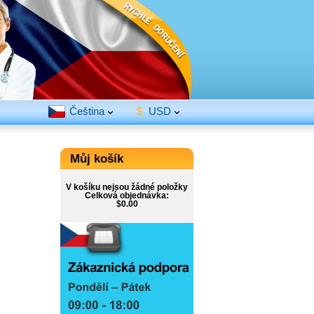
Čeština
$
USD
Můj košík
V košíku nejsou žádné položky
Celková objednávka:
$0.00