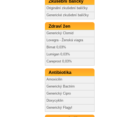
Zkušební balíčky
Originální zkušební balíčky
Generické zkušební balíčky
Zdraví žen
Generický Clomid
Lovegra - Ženská viagra
Bimat 0,03%
Lumigan 0,03%
Careprost 0,03%
Antibiotika
Amoxicilin
Generický Bactrim
Generický Cipro
Doxycyklin
Generický Flagyl