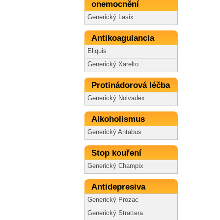
onemocnění
Generický Lasix
Antikoagulancia
Eliquis
Generický Xarelto
Protinádorová léčba
Generický Nolvadex
Alkoholismus
Generický Antabus
Stop kouření
Generický Champix
Antidepresiva
Generický Prozac
Generický Strattera