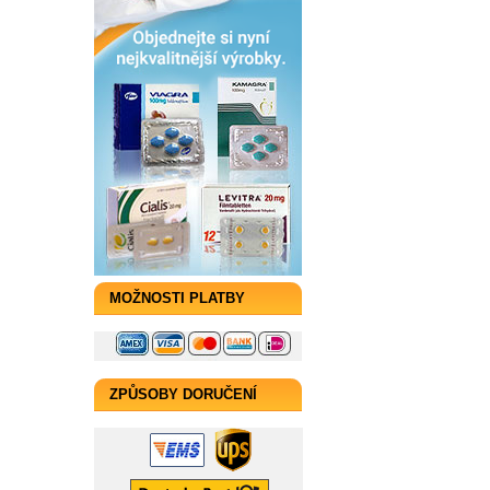
MOŽNOSTI PLATBY
ZPŮSOBY DORUČENÍ