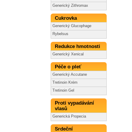
Generický Zithromax
Cukrovka
Generický Glucophage
Rybelsus
Redukce hmotnosti
Generický Xenical
Péče o pleť
Generický Accutane
Tretinoin Krém
Tretinoin Gel
Proti vypadávání
vlasů
Generická Propecia
Srdeční