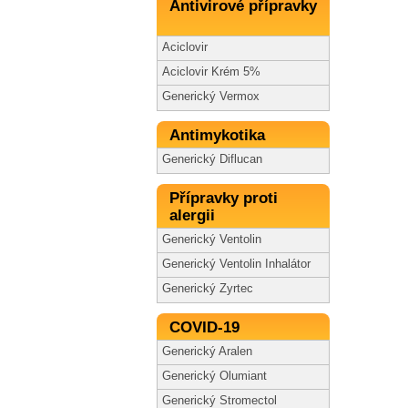
Antivirové přípravky
Aciclovir
Aciclovir Krém 5%
Generický Vermox
Antimykotika
Generický Diflucan
Přípravky proti
alergii
Generický Ventolin
Generický Ventolin Inhalátor
Generický Zyrtec
COVID-19
Generický Aralen
Generický Olumiant
Generický Stromectol