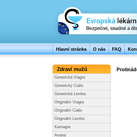
Hlavní stránka
O nás
FAQ
Kont
Zdraví mužů
Protinád
Generická Viagra
Generický Cialis
Generická Levitra
Originální Viagra
Originální Cialis
Originální Levitra
Kamagra
Avana