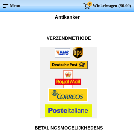
0
Menu
Winkelwagen (
$0.00
)
Antikanker
VERZENDMETHODE
BETALINGSMOGELIJKHEDENS