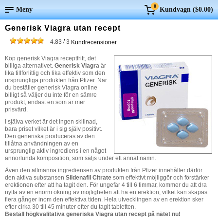
0
Meny
Kundvagn (
$0.00
)
Generisk Viagra utan recept
/
4.83
3
Kundrecensioner
Köp generisk Viagra receptfritt, det
billiga alternativet.
Generisk Viagra
är
lika tillförlitlig och lika effektiv som den
ursprungliga produkten från Pfizer. När
du beställer generisk Viagra online
billigt så väljer du inte för en sämre
produkt, endast en som är mer
prisvärd.
I själva verket är det ingen skillnad,
bara priset vilket är i sig själv positivt.
Den generiska produceras av den
tillåtna användningen av en
ursprunglig aktiv ingrediens i en något
annorlunda komposition, som säljs under ett annat namn.
Även den allmänna ingrediensen av produkten från Pfizer innehåller därför
den aktiva substansen
Sildenafil Citrate
som effektivt möjliggör och förstärker
erektionen efter att ha tagit den. För ungefär 4 till 6 timmar, kommer du att dra
nytta av en enorm ökning av möjligheten att ha en erektion, vilket kan skapas
flera gånger inom den effektiva tiden. Hela utvecklingen av en erektion sker
efter cirka 30 till 45 minuter efter du tagit tabletten.
Beställ högkvalitativa generiska Viagra utan recept på nätet nu!