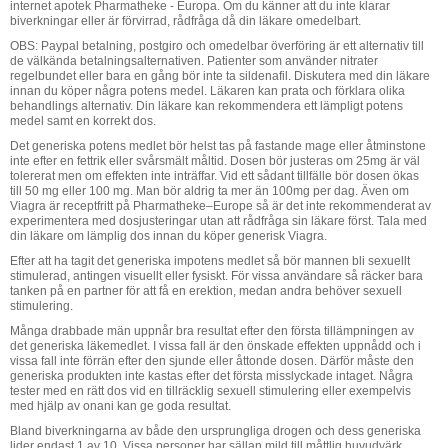
internet apotek Pharmatheke - Europa. Om du känner att du inte klarar
biverkningar eller är förvirrad, rådfråga då din läkare omedelbart.
OBS: Paypal betalning, postgiro och omedelbar överföring är ett alternativ till
de välkända betalningsalternativen. Patienter som använder nitrater
regelbundet eller bara en gång bör inte ta sildenafil. Diskutera med din läkare
innan du köper några potens medel. Läkaren kan prata och förklara olika
behandlings alternativ. Din läkare kan rekommendera ett lämpligt potens
medel samt en korrekt dos.
Det generiska potens medlet bör helst tas på fastande mage eller åtminstone
inte efter en fettrik eller svårsmält måltid. Dosen bör justeras om 25mg är väl
tolererat men om effekten inte inträffar. Vid ett sådant tillfälle bör dosen ökas
till 50 mg eller 100 mg. Man bör aldrig ta mer än 100mg per dag. Även om
Viagra är receptfritt på Pharmatheke–Europe så är det inte rekommenderat av
experimentera med dosjusteringar utan att rådfråga sin läkare först. Tala med
din läkare om lämplig dos innan du köper generisk Viagra.
Efter att ha tagit det generiska impotens medlet så bör mannen bli sexuellt
stimulerad, antingen visuellt eller fysiskt. För vissa användare så räcker bara
tanken på en partner för att få en erektion, medan andra behöver sexuell
stimulering.
Många drabbade män uppnår bra resultat efter den första tillämpningen av
det generiska läkemedlet. I vissa fall är den önskade effekten uppnådd och i
vissa fall inte förrän efter den sjunde eller åttonde dosen. Därför måste den
generiska produkten inte kastas efter det första misslyckade intaget. Några
tester med en rätt dos vid en tillräcklig sexuell stimulering eller exempelvis
med hjälp av onani kan ge goda resultat.
Bland biverkningarna av både den ursprungliga drogen och dess generiska
lider endast 1 av 10. Vissa personer har sällan mild till måttlig huvudvärk,