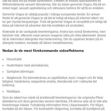
sätt att råda bot på erektil dysfunktion. Effekten är endast uppnåddmed en
tillfredsställande sexuell stimulering. När du köper generisk Viagra, följ då en
enkel regel: sexuell upphetsning och stimulans behövs för att få en erektion.
Generisk Viagra är väldigt populär i många europeiska länder. En annan
fördel är att generisk Viagra är att det är billigt att köpa på internet vilket i sin
tur ger mycket besparingar. Trots att generisk Viagra är receptfritt och billigt att
köpa på internet så påverkar det inte kvaliteten på produkten.
Noterade är de vanligaste biverkningarna. Andra kan också förekomma, men
behöver inte, eftersom varje person reagerar olika på olika läkemedel. Ibland
så är människor allergiska mot medicinering. Om du upplever tecken på en
allergisk reaktion, kontakta då läkare meddetsamma.
Nedan är de mest förekommande sidoeffekterna
Huvudvärk;
Hudirritation med värmekänsla;
Synlighet störningar;
Magbesvär. De kännetecknas av uppblåsthet, tryck i magen och för tidig
fyllighet, halsbränna, epigastrisk smärta, illamående och i sällsynta fall
kräkning;
Nästäppa.
Som du säkert har märkt så ärsildenafil biverkningarna i de originella Pfizer
tabletterna och dess generiska version identiska. På denna sida så är inte alla
biverkningar listade. Fullständig information finns i bipacksedeln. För frågor,
kontakta då din läkare. För kostnadsfri rådgivning, kontakta då kundtjänst på