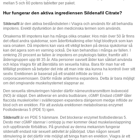
mellan 5 och 60 potens tabletter per paket.
Hur fungerar den aktiva ingrediensen Sildenafil Citrate?
Sildenafil
är den aktiva beståndsdelen i Viagra och används för att behandla
impotens. Erektil dysfunktion är den medicinska termen som används.
Orsakerna till impotens kan ha många olika orsaker. Hos män över 50 år finns
det oftast andra sjukdomar, som åderförkalkning eller högt blodtryck som kan
vara orsaken. Då impotens kan vara ett viktigt tecken på dessa sjukdomar så
kan det agera som en varning också. De kan behandlas i många av fallen. I
omkring 20 procent av fallen är impotens en psykologis faktor, framför allt i
åldersgruppen upp till 35 år. Alla personer oavsett ålder kan såklart använda
och köpa Viagra för att återställa sin sexuella hälsa. Bara för man har ett
tillfälligt problem så betyder det inte att man inte ska kunna ha kontroll över sitt
sexliv. Erektionen är baserad på ett snabbt inflöde av blod i
corporacavernosaen. Därför måste artärerna expandera. Detta är bara möjligt
om det omgivande muskelsystemet slappnar av.
Den sexuella stimuleringen händer därför närneurotransmittorn kväveoxid
(NO) är släppt. Den aktiverar en andra budbärare, cGMP. Endast cGMP låter
flaccida muskelceller i svällkroppen expandera därigenom medge inflöde av
blod och en erektion. För att avsluta erektionen metaboliseras enzymet
Fosfodiesteras 5 (PDE 5) igen.
Sildenafil
är en PDE 5 hämmare. Det blockerar enzymet fosfodiesteras 5.
Desto mer cGMP stannar i omlopp ju mer kommer ökad muskelavslappning
och uppförande förbättras. På grundval av denna mekanism fungerar
sildenafil endast när sexuell aktivitet är påbörjad. Utan någon sexuell
stimulering är det därför inte möjligt att tvinga fram en erektion. Viagra är ett