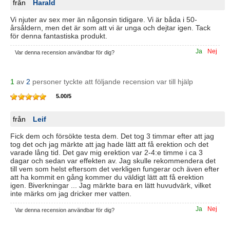
från
Harald
Vi njuter av sex mer än någonsin tidigare. Vi är båda i 50-
årsåldern, men det är som att vi är unga och dejtar igen. Tack
för denna fantastiska produkt.
Ja
Nej
Var denna recension användbar för dig?
1
av
2
personer tyckte att följande recension var till hjälp
5.00
/
5
från
Leif
Fick dem och försökte testa dem. Det tog 3 timmar efter att jag
tog det och jag märkte att jag hade lätt att få erektion och det
varade lång tid. Det gav mig erektion var 2-4:e timme i ca 3
dagar och sedan var effekten av. Jag skulle rekommendera det
till vem som helst eftersom det verkligen fungerar och även efter
att ha kommit en gång kommer du väldigt lätt att få erektion
igen. Biverkningar ... Jag märkte bara en lätt huvudvärk, vilket
inte märks om jag dricker mer vatten.
Ja
Nej
Var denna recension användbar för dig?