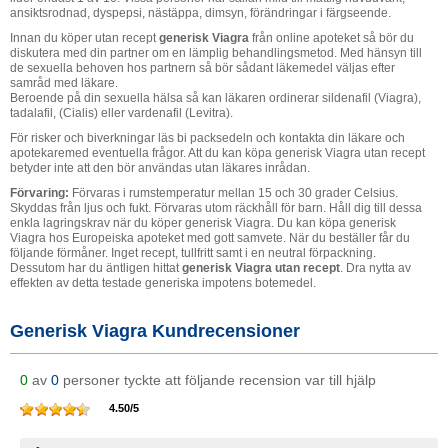
ansiktsrodnad, dyspepsi, nästäppa, dimsyn, förändringar i färgseende.
Innan du köper utan recept
generisk Viagra
från online apoteket så bör du
diskutera med din partner om en lämplig behandlingsmetod. Med hänsyn till
de sexuella behoven hos partnern så bör sådant läkemedel väljas efter
samråd med läkare.
Beroende på din sexuella hälsa så kan läkaren ordinerar sildenafil (Viagra),
tadalafil, (Cialis) eller vardenafil (Levitra).
För risker och biverkningar läs bi packsedeln och kontakta din läkare och
apotekaremed eventuella frågor. Att du kan köpa generisk Viagra utan recept
betyder inte att den bör användas utan läkares inrådan.
Förvaring:
Förvaras i rumstemperatur mellan 15 och 30 grader Celsius.
Skyddas från ljus och fukt. Förvaras utom räckhåll för barn. Håll dig till dessa
enkla lagringskrav när du köper generisk Viagra. Du kan köpa generisk
Viagra hos Europeiska apoteket med gott samvete. När du beställer får du
följande förmåner. Inget recept, tullfritt samt i en neutral förpackning.
Dessutom har du äntligen hittat
generisk Viagra utan recept
. Dra nytta av
effekten av detta testade generiska impotens botemedel.
Generisk Viagra Kundrecensioner
0
av
0
personer tyckte att följande recension var till hjälp
4.50
/
5