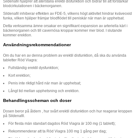
Sildenafil hjälprer att återställa erektil disfunktion och bidrar till att förstarkar
blodcirkulationen i bäckenorganen.
Sildenafil inhiberar effekten av FDE-5, vilkens högt aktivitet hindrar kväveoxid
funka, vilken hjälper främjar blodflödet till peniskär när man är upphetsat.
Detta verksamma ämne orsakar en signifikant expansion av arteriella kärl i
bäckenorganen och till сavernösa kroppar kommer mer blod. I slutande
kommer erektion.
Användningsrekommendationer
Om du har en av denna problem av erektil disfunktion, då ska du använda
tabletter Röd Viagra:
Fullständig erektil dysfunktion;
Kort erektion;
Penis inte riktigt hård när man är upphetsat;
Långt tid mellan upphetsning och erektion.
Behandlingsscheman och doser
Dosen beror på åldern , hur svårt erektil disfunktion och hur reagerar kroppen
på Sildenafil.
För flesta män standart dagdos Röd Viagra är 100 mg (1 tablett);
Rekommenderar att ta Röd Viagra 100 mg 1 gång per dag;