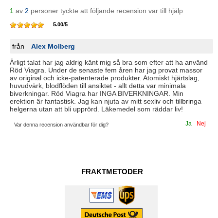
1
av
2
personer tyckte att följande recension var till hjälp
5.00
/
5
från
Alex Molberg
Ärligt talat har jag aldrig känt mig så bra som efter att ha använd
Röd Viagra. Under de senaste fem åren har jag provat massor
av original och icke-patenterade produkter. Atomiskt hjärtslag,
huvudvärk, blodflöden till ansiktet - allt detta var minimala
biverkningar. Röd Viagra har INGA BIVERKNINGAR. Min
erektion är fantastisk. Jag kan njuta av mitt sexliv och tillbringa
helgerna utan att bli upprörd. Läkemedel som räddar liv!
Ja
Nej
Var denna recension användbar för dig?
FRAKTMETODER