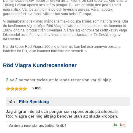
Du har letat effektiv medel till erektil disfunktion? Du kan köpa lätt Röd Viagra
100mg i våran apotek och spåra pengar. Du kan beställa den just nu med
några klick. Välj betalning metod och leverans adress. Våran apotek
garanterar fort leverans i villket stad som helst i Europa.
Vi samarbetar direkt med många farmakologiska firmer, som har bra rykte. Om
du bestämmer sig att köpa Röd Viagra i våran online apoteket, du kommer få
100% original product från tillverkare, Våran lag kontrollerar certifikat av värje
läkemedel och efterlevnad av internationella standarder för försäljning av
läkemedel.
När du köper Röd Viagra 100 mg online, du kan fort och anonym beställa
tabletter för ED, vilka kommer förbättra din sexuell liv.
Röd Viagra Kundrecensioner
2
av
2
personer tyckte att följande recension var till hjälp
5.00
/
5
från
Piter Rossberg
Jag ångrar inte tid och pengar som spenderats på sildenafil.
Röd Viagra ger mig allt jag behöver utan att skada kroppen.
Ja
Nej
Var denna recension användbar för dig?