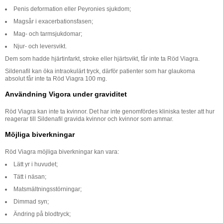
Penis deformation eller Peyronies sjukdom;
Magsår i exacerbationsfasen;
Mag- och tarmsjukdomar;
Njur- och leversvikt.
Dem som hadde hjärtinfarkt, stroke eller hjärtsvikt, får inte ta Röd Viagra.
Sildenafil kan öka intraokulärt tryck, därför patienter som har glaukoma
absolut får inte ta Röd Viagra 100 mg.
Användning Vigora under graviditet
Röd Viagra kan inte ta kvinnor. Det har inte genomfördes kliniska tester att hur
reagerar till Sildenafil gravida kvinnor och kvinnor som ammar.
Möjliga biverkningar
Röd Viagra möjliga biverkningar kan vara:
Lätt yr i huvudet;
Tätt i näsan;
Matsmältningsstörningar;
Dimmad syn;
Ändring på blodtryck;