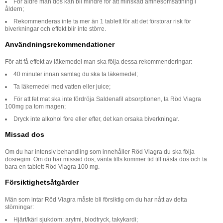
För äldre män dos kan bli mindre för att minskad ämnesomsättning i
åldern;
Rekommenderas inte ta mer än 1 tablett för att det förstorar risk för
biverkningar och effekt blir inte större.
Användningsrekommendationer
För att få effekt av läkemedel man ska följa dessa rekommenderingar:
40 minuter innan samlag du ska ta läkemedel;
Ta läkemedel med vatten eller juice;
För att fet mat ska inte fördröja Saldenafil absorptionen, ta Röd Viagra
100mg pa tom magen;
Dryck inte alkohol före eller efter, det kan orsaka biverkningar.
Missad dos
Om du har intensiv behandling som innehåller Röd Viagra du ska följa
dosregim. Om du har missad dos, vänta tills kommer tid till nästa dos och ta
bara en tablett Röd Viagra 100 mg.
Försiktighetsåtgärder
Män som intar Röd Viagra måste bli försiktig om du har nått av detta
störningar:
Hjärt/kärl sjukdom: arytmi, blodtryck, takykardi;