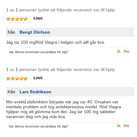
1
av
1
personer tyckte att följande recension var till hjälp
5.00
/
5
från
Bengt Olofson
Jag tar 100 mgRöd Viagra i helgen och allt går bra.
Ja
Nej
Var denna recension användbar för dig?
1
av
1
personer tyckte att följande recension var till hjälp
5.00
/
5
från
Lars Endrikson
Min erektil disfunktion började när jag var 40. Orsaken var
mentala problem och tog antidepressiva medel. Röd Viagra
hjälper mig att glömma bort det. Jag tar 100 mg tabletter
varannan dag och jag mår bra.
Ja
Nej
Var denna recension användbar för dig?