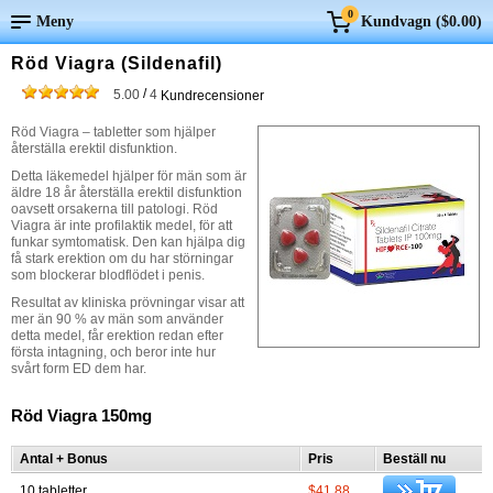
0
Meny
Kundvagn (
$0.00
)
Röd Viagra (Sildenafil)
/
5.00
4
Kundrecensioner
Röd Viagra – tabletter som hjälper
återställa erektil disfunktion.
Detta läkemedel hjälper för män som är
äldre 18 år återställa erektil disfunktion
oavsett orsakerna till patologi. Röd
Viagra är inte profilaktik medel, för att
funkar symtomatisk. Den kan hjälpa dig
få stark erektion om du har störningar
som blockerar blodflödet i penis.
Resultat av kliniska prövningar visar att
mer än 90 % av män som använder
detta medel, får erektion redan efter
första intagning, och beror inte hur
svårt form ED dem har.
Röd Viagra 150mg
Antal + Bonus
Pris
Beställ nu
10 tabletter
$41.88