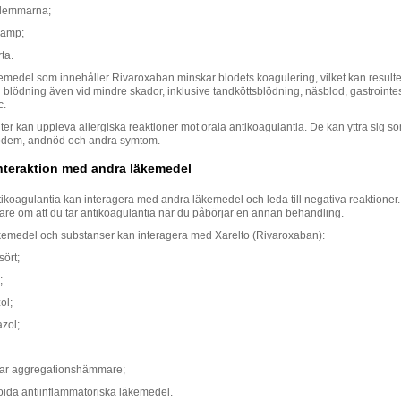
 lemmarna;
ramp;
ta.
medel som innehåller Rivaroxaban minskar blodets koagulering, vilket kan resulte
d blödning även vid mindre skador, inklusive tandköttsblödning, näsblod, gastrointes
c.
ter kan uppleva allergiska reaktioner mot orala antikoagulantia. De kan yttra sig s
ödem, andnöd och andra symtom.
interaktion med andra läkemedel
ikoagulantia kan interagera med andra läkemedel och leda till negativa reaktioner.
äkare om att du tar antikoagulantia när du påbörjar en annan behandling.
kemedel och substanser kan interagera med Xarelto (Rivaroxaban):
ört;
;
ol;
zol;
tar aggregationshämmare;
roida antiinflammatoriska läkemedel.