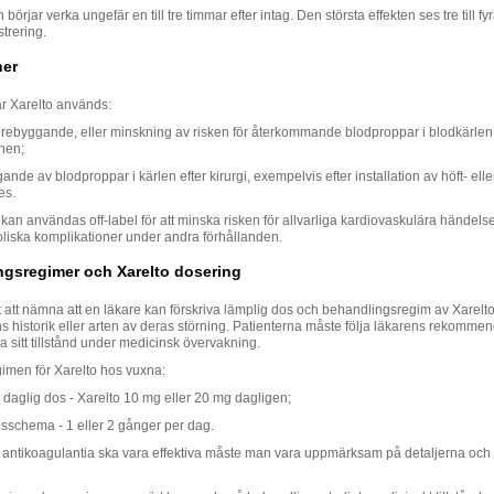
börjar verka ungefär en till tre timmar efter intag. Den största effekten ses tre till f
strering.
ner
 Xarelto används:
förebyggande, eller minskning av risken för återkommande blodproppar i blodkärlen
nen;
nde av blodproppar i kärlen efter kirurgi, exempelvis efter installation av höft- elle
es.
an användas off-label för att minska risken för allvarliga kardiovaskulära händels
iska komplikationer under andra förhållanden.
gsregimer och Xarelto dosering
gt att nämna att en läkare kan förskriva lämplig dos och behandlingsregim av Xarel
s historik eller arten av deras störning. Patienterna måste följa läkarens rekomme
 sitt tillstånd under medicinsk övervakning.
imen för Xarelto hos vuxna:
 daglig dos - Xarelto 10 mg eller 20 mg dagligen;
sschema - 1 eller 2 gånger per dag.
a antikoagulantia ska vara effektiva måste man vara uppmärksam på detaljerna och f