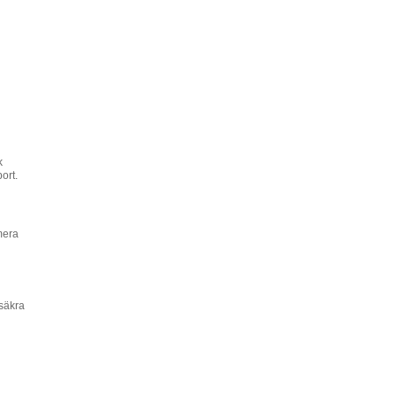
k
ort.
mera
 säkra