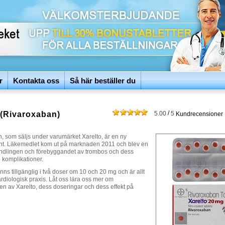
r
Kontakta oss
Så här beställer du
/
 (Rivaroxaban)
5.00
5
Kundrecensioner
, som säljs under varumärket Xarelto, är en ny
nt. Läkemedlet kom ut på marknaden 2011 och blev en
ndlingen och förebyggandet av trombos och dess
 komplikationer.
nns tillgänglig i två doser om 10 och 20 mg och är allt
kardiologisk praxis. Låt oss lära oss mer om
n av Xarelto, dess doseringar och dess effekt på