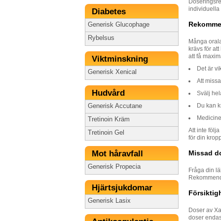
Doseringsre
individuell
Diabetes
Rekommen
Generisk Glucophage
Rybelsus
Många orala 
krävs för at
att få maxim
Viktminskning
Det är vi
Generisk Xenical
Att miss
Hudvård
Svälj hel
Du kan k
Generisk Accutane
Medicine
Tretinoin Kräm
Att inte föl
Tretinoin Gel
för din kropp
Mot håravfall
Missad d
Generisk Propecia
Fråga din l
Rekommendat
Hjärtsjukdomar
Försiktig
Generisk Lasix
Doser av Xa
doser endast