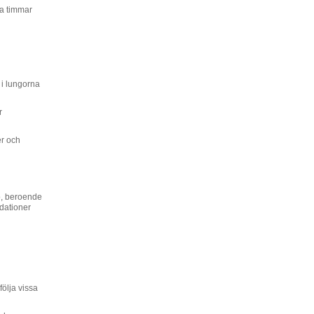
yra timmar
 i lungorna
r
er och
to, beroende
ndationer
ölja vissa