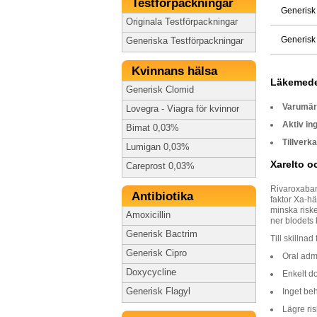
Testförpackningar
Generisk
Originala Testförpackningar
Generisk
Generiska Testförpackningar
Kvinnans hälsa
Läkemede
Generisk Clomid
Varumä
Lovegra - Viagra för kvinnor
Aktiv in
Bimat 0,03%
Tillverka
Lumigan 0,03%
Xarelto 
Careprost 0,03%
Rivaroxaban 
Antibiotika
faktor Xa-hä
minska risk
Amoxicillin
ner blodets 
Generisk Bactrim
Till skillna
Generisk Cipro
Oral admi
Doxycycline
Enkelt d
Generisk Flagyl
Inget beh
Lägre ris