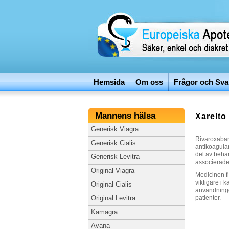
Hemsida
Om oss
Frågor och Sva
Mannens hälsa
Xarelto
Generisk Viagra
Rivaroxaban
Generisk Cialis
antikoagula
del av beha
Generisk Levitra
associerade
Original Viagra
Medicinen fi
viktigare i 
Original Cialis
användninge
patienter.
Original Levitra
Kamagra
Avana