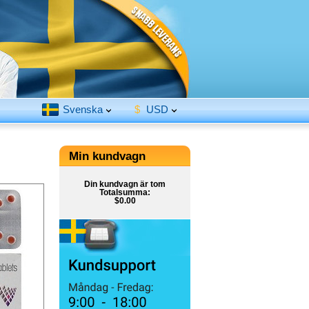
Svenska
$
USD
Min kundvagn
Din kundvagn är tom
Totalsumma:
$0.00