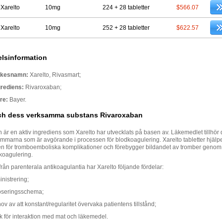
 Xarelto
10mg
224 + 28 tabletter
$566.07
 Xarelto
10mg
252 + 28 tabletter
$622.57
lsinformation
rkesnamn:
Xarelto, Rivasmart;
grediens:
Rivaroxaban;
re:
Bayer.
och dess verksamma substans Rivaroxaban
är en aktiv ingrediens som Xarelto har utvecklats på basen av. Läkemedlet tillhör 
mmarna som är avgörande i processen för blodkoagulering. Xarelto tabletter hjälper 
en för tromboemboliska komplikationer och förebygger bildandet av tromber genom 
koagulering.
d från parenterala antikoagulantia har Xarelto följande fördelar:
nistrering;
oseringsschema;
ov av att konstant/regularitet övervaka patientens tillstånd;
k för interaktion med mat och läkemedel.