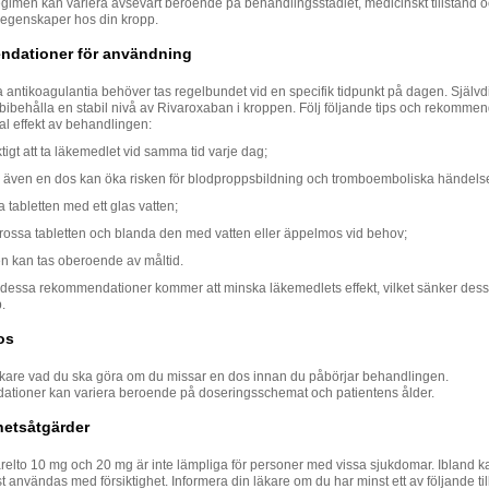
gimen kan variera avsevärt beroende på behandlingsstadiet, medicinskt tillstånd 
a egenskaper hos din kropp.
dationer för användning
antikoagulantia behöver tas regelbundet vid en specifik tidpunkt på dagen. Självdi
t bibehålla en stabil nivå av Rivaroxaban i kroppen. Följ följande tips och rekommen
al effekt av behandlingen:
ktigt att ta läkemedlet vid samma tid varje dag;
a även en dos kan öka risken för blodproppsbildning och tromboemboliska händelse
a tabletten med ett glas vatten;
rossa tabletten och blanda den med vatten eller äppelmos vid behov;
n kan tas oberoende av måltid.
ja dessa rekommendationer kommer att minska läkemedlets effekt, vilket sänker dess
.
os
äkare vad du ska göra om du missar en dos innan du påbörjar behandlingen.
ioner kan variera beroende på doseringsschemat och patientens ålder.
hetsåtgärder
relto 10 mg och 20 mg är inte lämpliga för personer med vissa sjukdomar. Ibland 
 användas med försiktighet. Informera din läkare om du har minst ett av följande til