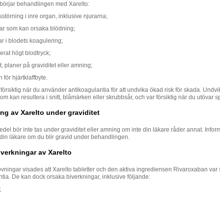
börjar behandlingen med Xarelto:
störning i inre organ, inklusive njurarna;
r som kan orsaka blödning;
r i blodets koagulering;
erat högt blodtryck;
t, planer på graviditet eller amning;
 för hjärtklaffbyte.
försiktig när du använder antikoagulantia för att undvika ökad risk för skada. Undvi
som kan resultera i snitt, blåmärken eller skrubbsår, och var försiktig när du utövar sp
g av Xarelto under graviditet
del bör inte tas under graviditet eller amning om inte din läkare råder annat. Infor
din läkare om du blir gravid under behandlingen.
iverkningar av Xarelto
rövningar visades att Xarelto tabletter och den aktiva ingrediensen Rivaroxaban var
tia. De kan dock orsaka biverkningar, inklusive följande:
;