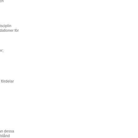
och
sciplin
dationer för
r;
 fördelar
kan dessa
lstånd