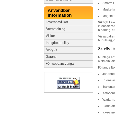
Smärta i
Muskelk
Användbar
information
Magsmär
Leveransvillkor
Viktigt!
Läke
intensifiera
Återbetalning
blödning, et
Villkor
Vissa patien
hudutslag, 
Integritetspolicy
Xarelto: 
Avtryck
Garanti
Muntliga ant
alltid din l
För webbansvariga
Följande lä
Johannes
Ritonavir
Itrakonaz
Ketocona
Warfarin;
Blodplät
Icke-ste