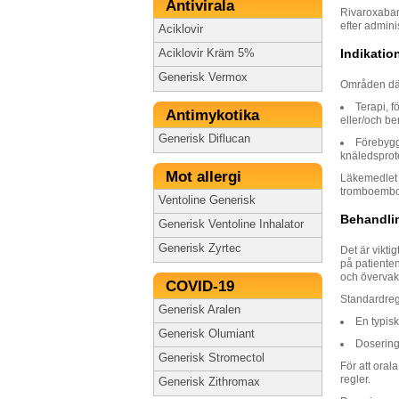
Antivirala
Rivaroxaban 
efter admini
Aciklovir
Indikatio
Aciklovir Kräm 5%
Generisk Vermox
Områden där
Terapi, 
Antimykotika
eller/och be
Generisk Diflucan
Förebygga
knäledsprot
Mot allergi
Läkemedlet k
tromboembol
Ventoline Generisk
Behandlin
Generisk Ventoline Inhalator
Generisk Zyrtec
Det är vikti
på patienten
och övervaka
COVID-19
Standardreg
Generisk Aralen
En typisk
Generisk Olumiant
Dosering
Generisk Stromectol
För att oral
regler.
Generisk Zithromax