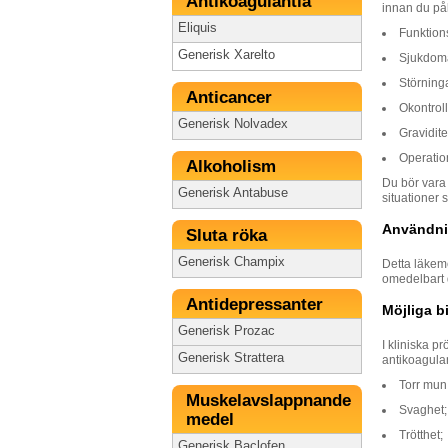
Antikoagulantia
innan du på
Eliquis
Funktions
Generisk Xarelto
Sjukdoma
Störninga
Anticancer
Okontroll
Generisk Nolvadex
Gravidite
Operation
Alkoholism
Du bör vara 
Generisk Antabuse
situationer 
Användnin
Sluta röka
Generisk Champix
Detta läkeme
omedelbart 
Antidepressanter
Möjliga b
Generisk Prozac
I kliniska p
Generisk Strattera
antikoagulan
Torr mun
Muskelavslappnande
Svaghet;
medel
Trötthet;
Generisk Baclofen