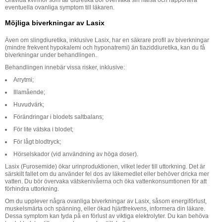
eventuella ovanliga symptom till läkaren.
Möjliga biverkningar av Lasix
Även om slingdiuretika, inklusive Lasix, har en säkrare profil av biverkningar
(mindre frekvent hypokalemi och hyponatremi) än tiaziddiuretika, kan du få
biverkningar under behandlingen.
Behandlingen innebär vissa risker, inklusive:
Arrytmi;
Illamående;
Huvudvärk;
Förändringar i blodets saltbalans;
För lite vätska i blodet;
För lågt blodtryck;
Hörselskador (vid användning av höga doser).
Lasix (Furosemide) ökar urinproduktionen, vilket leder till uttorkning. Det är
särskilt fallet om du använder fel dos av läkemedlet eller behöver dricka mer
vatten. Du bör övervaka vätskenivåerna och öka vattenkonsumtionen för att
förhindra uttorkning.
Om du upplever några ovanliga biverkningar av Lasix, såsom energiförlust,
muskelsmärta och spänning, eller ökad hjärtfrekvens, informera din läkare.
Dessa symptom kan tyda på en förlust av viktiga elektrolyter. Du kan behöva