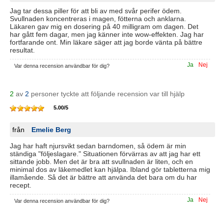
Jag tar dessa piller för att bli av med svår perifer ödem.
Svullnaden koncentreras i magen, fötterna och anklarna.
Läkaren gav mig en dosering på 40 milligram om dagen. Det
har gått fem dagar, men jag känner inte wow-effekten. Jag har
fortfarande ont. Min läkare säger att jag borde vänta på bättre
resultat.
Ja
Nej
Var denna recension användbar för dig?
2
av
2
personer tyckte att följande recension var till hjälp
5.00
/
5
från
Emelie Berg
Jag har haft njursvikt sedan barndomen, så ödem är min
ständiga "följeslagare." Situationen förvärras av att jag har ett
sittande jobb. Men det är bra att svullnaden är liten, och en
minimal dos av läkemedlet kan hjälpa. Ibland gör tabletterna mig
illamående. Så det är bättre att använda det bara om du har
recept.
Ja
Nej
Var denna recension användbar för dig?