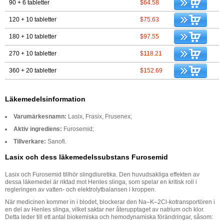
90 + 6 tabletter
$64.58
120 + 10 tabletter
$75.63
180 + 10 tabletter
$97.55
270 + 10 tabletter
$118.21
360 + 20 tabletter
$152.69
Läkemedelsinformation
Varumärkesnamn:
Lasix, Frasix, Frusenex;
Aktiv ingrediens:
Furosemid;
Tillverkare:
Sanofi.
Lasix och dess läkemedelssubstans Furosemid
Lasix och Furosemid tillhör slingdiuretika. Den huvudsakliga effekten av
dessa läkemedel är riktad mot Henles slinga, som spelar en kritisk roll i
regleringen av vatten- och elektrolytbalansen i kroppen.
När medicinen kommer in i blodet, blockerar den Na–K–2Cl-kotransportören i
en del av Henles slinga, vilket saktar ner återupptaget av natrium och klor.
Detta leder till ett antal biokemiska och hemodynamiska förändringar, såsom: