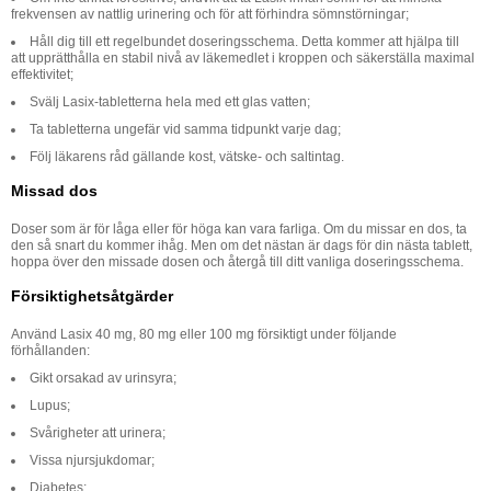
frekvensen av nattlig urinering och för att förhindra sömnstörningar;
Håll dig till ett regelbundet doseringsschema. Detta kommer att hjälpa till
att upprätthålla en stabil nivå av läkemedlet i kroppen och säkerställa maximal
effektivitet;
Svälj Lasix-tabletterna hela med ett glas vatten;
Ta tabletterna ungefär vid samma tidpunkt varje dag;
Följ läkarens råd gällande kost, vätske- och saltintag.
Missad dos
Doser som är för låga eller för höga kan vara farliga. Om du missar en dos, ta
den så snart du kommer ihåg. Men om det nästan är dags för din nästa tablett,
hoppa över den missade dosen och återgå till ditt vanliga doseringsschema.
Försiktighetsåtgärder
Använd Lasix 40 mg, 80 mg eller 100 mg försiktigt under följande
förhållanden:
Gikt orsakad av urinsyra;
Lupus;
Svårigheter att urinera;
Vissa njursjukdomar;
Diabetes;