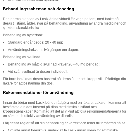
Behandlingsscheman och dosering
Den normala dosen av Lasix är individuell för varje patient, med tanke på
deras tillstånd, ålder, svar på behandling, användning av andra mediciner och
sjukdomskarakteristika.
Behandling av hypertoni:
Standard engångsdos: 20 - 40 mg;
Användningsfrekvens: två gånger om dagen.
Behandling av svullnad:
Behandling av måttlig svullnad kräver 20 - 40 mg per dag;
Vid svår svullnad är dosen individuell.
För barn beräknas dosen baserat på deras ålder och kroppsvikt. Rådfråga din
läkare för att bestämma din dos.
Rekommendationer för användning
Innan du börjar med Lasix bör du rådgöra med en läkare. Läkaren kommer att
bestämma din dos baserat på dina medicinska tillstånd och
kroppsegenskaper. Kom ihåg att det är viktigt att följa rekommendationerna för
en säker och effektiv användning av diuretika.
Följ dessa regler så att din behandling är korrekt och leder till förbättrad hälsa:
Om inte annat föreskrivs, undvik att ta Lasix innan sömn för att minska