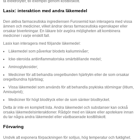
ta elektrolyter, till exempel genom kosttillskott.
Lasix: interaktion med andra läkemedel
Den aktiva farmaceutiska ingrediensen Furosemid kan interagera med vissa
ämnen och mediciner, vilket ändrar deras farmaceutiska egenskaper eller
orsakar biverkningar. En läkare bör avgöra möjligheten att kombinera
mediciner i varje enskilt fall.
Lasix kan interagera med följande läkemedel:
Läkemedel som påverkar blodets kaliumnivåer;
Icke-steroida antiinflammatoriska smärtstillande medel;
Aminoglykosider;
Mediciner för att behandla oregelbunden hjärtrytm eller de som orsakar
oregelbundna hjärtslag;
Vissa läkemedel som används för att behandla psykiska störningar (litium,
Amisulprid);
Mediciner för högt blodtryck eller de som sänker blodtrycket.
Detta är inte en komplett lista. Andra läkemedel och substanser kan också
orsaka läkemedelsinteraktioner. Rådgör med en läkare eller apotekare innan
du tar några andra läkemedel eller växtbaserade kosttillskott.
Förvaring
Undvik att exponera förpackningen för solljus, hög temperatur och fuktighet.