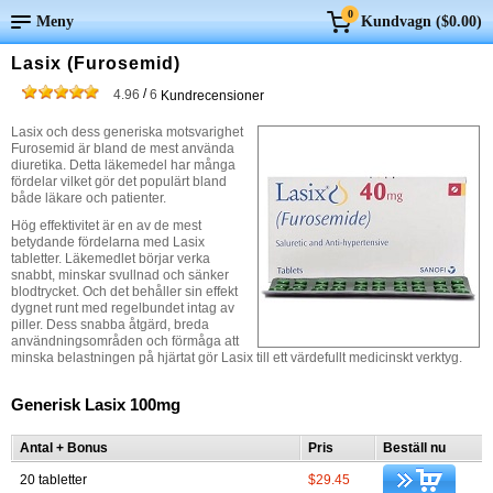
0
Meny
Kundvagn (
$0.00
)
Lasix (Furosemid)
/
4.96
6
Kundrecensioner
Lasix och dess generiska motsvarighet
Furosemid är bland de mest använda
diuretika. Detta läkemedel har många
fördelar vilket gör det populärt bland
både läkare och patienter.
Hög effektivitet är en av de mest
betydande fördelarna med Lasix
tabletter. Läkemedlet börjar verka
snabbt, minskar svullnad och sänker
blodtrycket. Och det behåller sin effekt
dygnet runt med regelbundet intag av
piller. Dess snabba åtgärd, breda
användningsområden och förmåga att
minska belastningen på hjärtat gör Lasix till ett värdefullt medicinskt verktyg.
Generisk Lasix 100mg
Antal + Bonus
Pris
Beställ nu
20 tabletter
$29.45