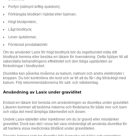
Porfyri (sällsynt ärftlig sjukdom);
Förträngda blodkärl i hjärtat eller hjärnan;
Högt blodprotein;
Lågt blodtryck;
Lever sjukdomar;
Förstorad prostatakörtel.
Om du använder Lasix för högt blodtryck bör du regelbundet mäta ditt
blodtryck hemma eller besöka en läkare för övervakning. Detta hjälper till att
säkerställa behandlingens effektivitet och den tidiga upptäckten av
förändringar i blodtrycket.
Diuretika kan påverka nivåerna av kalium, natrium och andra elektrolyter i
kroppen. Du bör kontrollera din kost och se till att du får i dig tillräckligt med
kalium. Följ rekommendationerna för salt- och vätskeintag.
Användning av Lasix under graviditet
Endast en läkare bör besluta om användningen av diuretika under graviditet.
Läkaren kommer att bedöma riskerna och fördelarna för både mor och barn
och välja det mest lämpliga läkemedlet och dosen.
Undvik Lasix-tabletter eller injektioner om du är gravid eller misstänker
graviditet. Dock kan det i vissa fall vara nödvändigt att använda diuretika för
att hantera vissa medicinska tillstånd under graviditeten.
Gravida kvinnor som tar diuretika bör övervaka sin hälsa och rapportera