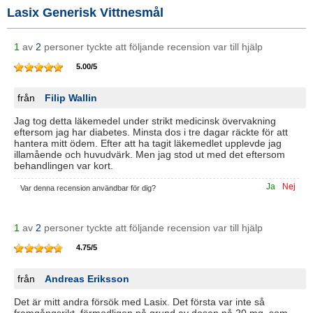
Lasix Generisk Vittnesmål
1
av
2
personer tyckte att följande recension var till hjälp
5.00
/
5
från
Filip Wallin
Jag tog detta läkemedel under strikt medicinsk övervakning
eftersom jag har diabetes. Minsta dos i tre dagar räckte för att
hantera mitt ödem. Efter att ha tagit läkemedlet upplevde jag
illamående och huvudvärk. Men jag stod ut med det eftersom
behandlingen var kort.
Ja
Nej
Var denna recension användbar för dig?
1
av
2
personer tyckte att följande recension var till hjälp
4.75
/
5
från
Andreas Eriksson
Det är mitt andra försök med Lasix. Det första var inte så