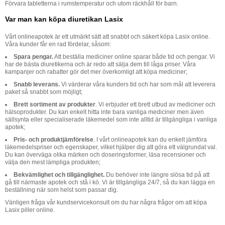
Förvara tabletterna i rumstemperatur och utom räckhåll för barn.
Var man kan köpa diuretikan Lasix
Vårt onlineapotek är ett utmärkt sätt att snabbt och säkert köpa Lasix online.
Våra kunder får en rad fördelar, såsom:
Spara pengar.
Att beställa mediciner online sparar både tid och pengar. Vi
har de bästa diuretikerna och är redo att sälja dem till låga priser. Våra
kampanjer och rabatter gör det mer överkomligt att köpa mediciner;
Snabb leverans.
Vi värderar våra kunders tid och har som mål att leverera
paket så snabbt som möjligt;
Brett sortiment av produkter
. Vi erbjuder ett brett utbud av mediciner och
hälsoprodukter. Du kan enkelt hitta inte bara vanliga mediciner men även
sällsynta eller specialiserade läkemedel som inte alltid är tillgängliga i vanliga
apotek;
Pris- och produktjämförelse
. I vårt onlineapotek kan du enkelt jämföra
läkemedelspriser och egenskaper, vilket hjälper dig att göra ett välgrundat val.
Du kan överväga olika märken och doseringsformer, läsa recensioner och
välja den mest lämpliga produkten;
Bekvämlighet och tillgänglighet.
Du behöver inte längre slösa tid på att
gå till närmaste apotek och stå i kö. Vi är tillgängliga 24/7, så du kan lägga en
beställning när som helst som passar dig.
Vänligen fråga vår kundservicekonsult om du har några frågor om att köpa
Lasix piller online.