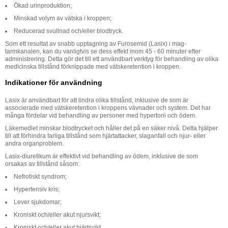
Ökad urinproduktion;
Minskad volym av vätska i kroppen;
Reducerad svullnad och/eller blodtryck.
Som ett resultat av snabb upptagning av Furosemid (Lasix) i mag-
tarmkanalen, kan du vanligtvis se dess effekt inom 45 - 60 minuter efter
administrering. Detta gör det till ett användbart verktyg för behandling av olika
medicinska tillstånd förknippade med vätskeretention i kroppen.
Indikationer för användning
Lasix är användbart för att lindra olika tillstånd, inklusive de som är
associerade med vätskeretention i kroppens vävnader och system. Det har
många fördelar vid behandling av personer med hypertoni och ödem.
Läkemedlet minskar blodtrycket och håller det på en säker nivå. Detta hjälper
till att förhindra farliga tillstånd som hjärtattacker, slaganfall och njur- eller
andra organproblem.
Lasix-diuretikum är effektivt vid behandling av ödem, inklusive de som
orsakas av tillstånd såsom:
Nefrotiskt syndrom;
Hypertensiv kris;
Lever sjukdomar;
Kroniskt och/eller akut njursvikt;
Kroniskt och/eller akut hjärtsvikt.