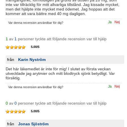
framgångsrikt, förmodligen på grund av dosen på 20 mg, som
inte var tillräcklig för mitt allvarliga tillstånd. Jag kissade mycket,
men det hjälpte inte mycket med ödemet. Jag hoppas att det
kommer att vara bättre med 40 mg dagligen.
Ja
Nej
Var denna recension användbar för dig?
1
av
1
personer tyckte att följande recension var till hjälp
5.00
/
5
från
Karin Nyström
Det här läkemedlet är inte för mig! I slutet av första veckan
utvecklade jag arytmier och mitt blodtryck sjönk betydligt. Var
försiktig.
Ja
Nej
Var denna recension användbar för dig?
0
av
0
personer tyckte att följande recension var till hjälp
5.00
/
5
från
Jonas Sjöström