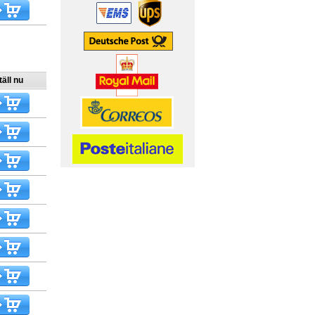
äll nu