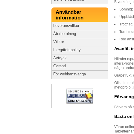
Biverkningar
Sömnig;
Användbar
Uppblåst
information
Trötthet;
Leveransvillkor
Torr i mu
Återbetalning
Röd ansi
Villkor
Avanfil: 
Integritetspolicy
Avtryck
Nitrater (sp
interaktion
Garanti
några andra
För webbansvariga
Grapefrukt, 
Olika inter
metoprolol, 
Förvaring
Förvara på e
Bästa on
Våran online
Tabletterna