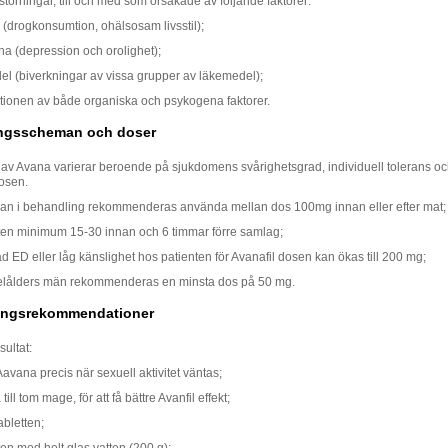
 störningar, till och med som orsakade av följande faktorer:
 (drogkonsumtion, ohälsosam livsstil);
a (depression och orolighet);
l (biverkningar av vissa grupper av läkemedel);
ionen av både organiska och psykogena faktorer.
ngsscheman och doser
av Avana varierar beroende på sjukdomens svårighetsgrad, individuell tolerans oc
dosen.
jan i behandling rekommenderas använda mellan dos 100mg innan eller efter mat;
tten minimum 15-30 innan och 6 timmar förre samlag;
ad ED eller låg känslighet hos patienten för Avanafil dosen kan ökas till 200 mg;
lålders män rekommenderas en minsta dos på 50 mg.
ngsrekommendationer
sultat:
vana precis när sexuell aktivitet väntas;
ill tom mage, för att få bättre Avanfil effekt;
abletten;
ten med helt glas vatten (200 g);