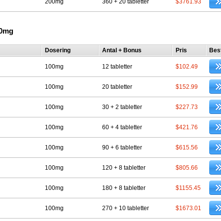
200mg
360 + 20 tabletter
$3761.93
00mg
Dosering
Antal + Bonus
Pris
Best
100mg
12 tabletter
$102.49
100mg
20 tabletter
$152.99
100mg
30 + 2 tabletter
$227.73
100mg
60 + 4 tabletter
$421.76
100mg
90 + 6 tabletter
$615.56
100mg
120 + 8 tabletter
$805.66
100mg
180 + 8 tabletter
$1155.45
100mg
270 + 10 tabletter
$1673.01