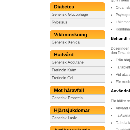
typ av detta
Diabetes
Organisk
Generisk Glucophage
Psykogen
Läkemede
Rybelsus
Kombinat
Viktminskning
Behandli
Generisk Xenical
Doseringen 
den första 
Hudvård
Från bör
Generisk Accutane
Ta table
Tretinoin Kräm
Vid uttal
Tretinoin Gel
För mede
Mot håravfall
Användni
Generisk Propecia
För bättre re
Använd Aa
Hjärtsjukdomar
Ta Avana t
Generisk Lasix
Ta hela t
Ta tablet