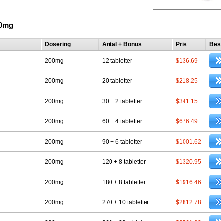
00mg
Dosering
Antal + Bonus
Pris
Best
200mg
12 tabletter
$136.69
200mg
20 tabletter
$218.25
200mg
30 + 2 tabletter
$341.15
200mg
60 + 4 tabletter
$676.49
200mg
90 + 6 tabletter
$1001.62
200mg
120 + 8 tabletter
$1320.95
200mg
180 + 8 tabletter
$1916.46
200mg
270 + 10 tabletter
$2812.78