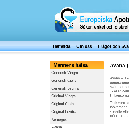
Hemsida
Om oss
Frågor och Sva
Mannens hälsa
Avana (
Generisk Viagra
Avana – läk
Generisk Cialis
generatione
svåra former
Generisk Levitra
1- eller 2-d
till könsorg
Original Viagra
Tack vore si
Original Cialis
läökemedel,
visuella eff
Original Levitra
män har tagi
Kamagra
Avana