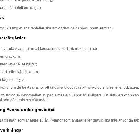
er än 1 tablett om dagen.
os
mg, 200mg Avana tabletter ska anvöndas vis behövs innan samlag.
hetsåtgärder
 använda Avana utan att konsulteras med läkare om du har:
örn glaukom;
ed lever eller njurar;
 hjärt- eller kärlsjukdom;
r lågt blodtryck.
lkohol om du tar Avana, för att undvika blodtrycksfall, ökad puls, yrsel eller tidvatten.
fysiologisk deformation av penis måste bli ännu försiktigare. En stark erektion ka
skada på penisens vävnader.
g Avana under graviditet
ra till män som är äldre 18 år. Kvinnor som ammar eller gravid ska inte anvönda lä
iverkningar