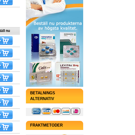
äll nu
BETALNINGS
ALTERNATIV
FRAKTMETODER