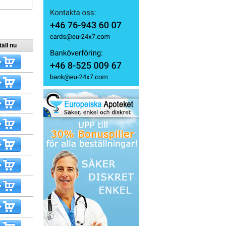
äll nu