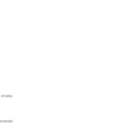
n orsaka
kemedel.