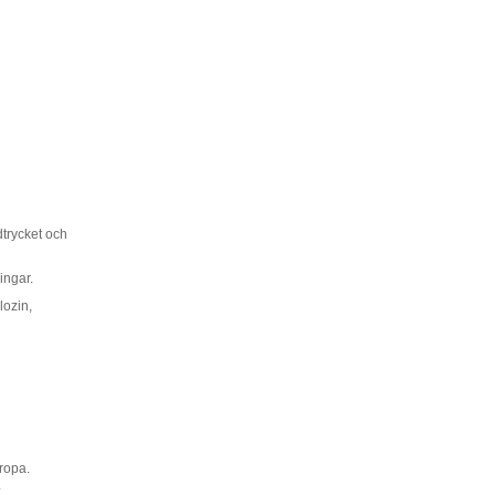
dtrycket och
ingar.
lozin,
ropa.
.