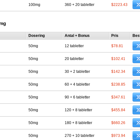
100mg
360 + 20 tabletter
$2223.43
0mg
Dosering
Antal + Bonus
Pris
Best
50mg
12 tabletter
$78.81
50mg
20 tabletter
$102.41
50mg
30 + 2 tabletter
$142.34
50mg
60 + 4 tabletter
$238.85
50mg
90 + 6 tabletter
$347.61
50mg
120 + 8 tabletter
$455.84
50mg
180 + 8 tabletter
$660.26
50mg
270 + 10 tabletter
$973.94