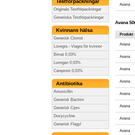
Testförpackningar
Avana
Originala Testförpackningar
Generiska Testförpackningar
Avana 5
Kvinnans hälsa
Produkt
Generisk Clomid
Avana
Lovegra - Viagra för kvinnor
Bimat 0,03%
Avana
Lumigan 0,03%
Avana
Careprost 0,03%
Avana
Antibiotika
Amoxicillin
Avana
Generisk Bactrim
Avana
Generisk Cipro
Doxycycline
Avana
Generisk Flagyl
Avana