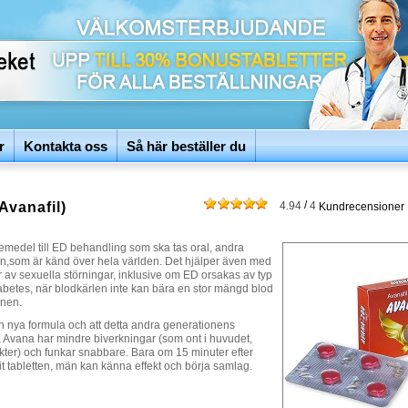
r
Kontakta oss
Så här beställer du
/
Avanafil)
4.94
4
Kundrecensioner
emedel till ED behandling som ska tas oral, andra
n,som är känd över hela världen. Det hjälper även med
 av sexuella störningar, inklusive om ED orsakas av typ
iabetes, när blodkärlen inte kan bära en stor mängd blod
anen.
n nya formula och att detta andra generationens
 Avana har mindre biverkningar (som ont i huvudet,
ekter) och funkar snabbare. Bara om 15 minuter efter
t tabletten, män kan känna effekt och börja samlag.