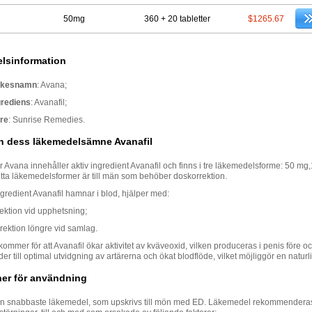
50mg
360 + 20 tabletter
$1265.67
lsinformation
rkesnamn
: Avana;
grediens
: Avanafil;
are
: Sunrise Remedies.
h dess läkemedelsämne Avanafil
er Avana innehåller aktiv ingredient Avanafil och finns i tre läkemedelsforme: 50 m
tta läkemedelsformer är till män som behöber doskorrektion.
ingredient Avanafil hamnar i blod, hjälper med:
rektion vid upphetsning;
rektion löngre vid samlag.
kommer för att Avanafil ökar aktivitet av kväveoxid, vilken produceras i penis före o
der till optimal utvidgning av artärerna och ökat blodflöde, vilket möjliggör en naturl
ner för användning
n snabbaste läkemedel, som upskrivs till mön med ED. Läkemedel rekommenderas 