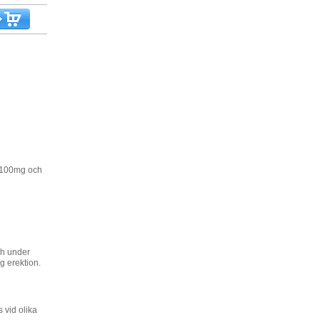
g,100mg och
ch under
ig erektion.
vid olika