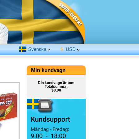
Svenska
$
USD
Min kundvagn
Din kundvagn är tom
Totalsumma:
$0.00