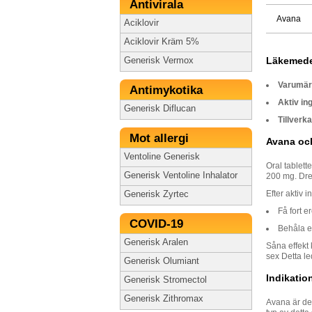
Antivirala
Avana
Aciklovir
Aciklovir Kräm 5%
Läkemede
Generisk Vermox
Varumä
Antimykotika
Aktiv in
Generisk Diflucan
Tillverk
Mot allergi
Avana oc
Ventoline Generisk
Oral tablett
Generisk Ventoline Inhalator
200 mg. Dre
Efter aktiv 
Generisk Zyrtec
Få fort e
COVID-19
Behåla e
Generisk Aralen
Såna effekt 
sex Detta le
Generisk Olumiant
Indikatio
Generisk Stromectol
Generisk Zithromax
Avana är de