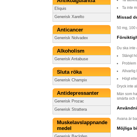
Antikoagulantia
Ta inte m
Eliquis
Generisk Xarelto
Missad d
50 mg, 100 
Anticancer
Försiktig
Generisk Nolvadex
Du ska inte
Alkoholism
Stängt h
Generisk Antabuse
Problem m
Allvarlig
Sluta röka
Högt elle
Generisk Champix
Dryck inte a
Antidepressanter
Män som har 
smärta och 
Generisk Prozac
Användnin
Generisk Strattera
Avana är ba
Muskelavslappnande
medel
Möjliga b
Generisk Baclofen