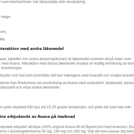
 som helst behöver inte läkarehjälp eller dosändring:
 mage;
nen;
kte.
interaktion med andra läkemedel
rayer, tabletter och andra doseringsformer) är läkemedel nummer ett på listan över
er med Avana. Interaktion med dessa läkemedel orsakar en kraftig minskning av blo
 biverkningar.
drycker och mat som innehåller det kan interagera med Avanafil och orsaka biverkn
aktioner kan förekomma vid användning av Avana med acebutolol, betaksolol, tamsu
pitolysant och vissa andra läkemedel.
n plats skyddad från ljus vid 15-25 grader temperatur, och plats där barn kan inte.
line erbjudande av Avana på marknad
apotek erbjuder att köpa 100% original Avana till ett lågomt pris med leverans i Eu
 finns i doseringsformerna 50 mg, 100 mg och 200 mg. Välj det som passar dig bäst