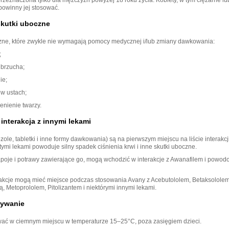
 powinny jej stosować.
skutki uboczne
zne, które zwykle nie wymagają pomocy medycznej i/lub zmiany dawkowania:
;
brzucha;
ie;
w ustach;
enienie twarzy.
interakcja z innymi lekami
ozole, tabletki i inne formy dawkowania) są na pierwszym miejscu na liście interakcj
 tymi lekami powoduje silny spadek ciśnienia krwi i inne skutki uboczne.
napoje i potrawy zawierające go, mogą wchodzić w interakcje z Awanafilem i powod
akcje mogą mieć miejsce podczas stosowania Avany z Acebutololem, Betaksololem
, Metoprololem, Pitolizantem i niektórymi innymi lekami.
ywanie
ć w ciemnym miejscu w temperaturze 15–25°C, poza zasięgiem dzieci.