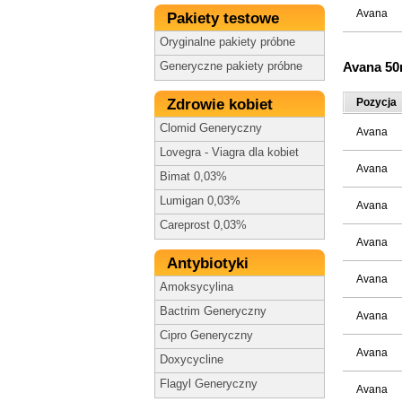
Avana
Pakiety testowe
Oryginalne pakiety próbne
Avana 5
Generyczne pakiety próbne
Zdrowie kobiet
Pozycja
Clomid Generyczny
Avana
Lovegra - Viagra dla kobiet
Avana
Bimat 0,03%
Lumigan 0,03%
Avana
Careprost 0,03%
Avana
Antybiotyki
Avana
Amoksycylina
Bactrim Generyczny
Avana
Cipro Generyczny
Avana
Doxycycline
Flagyl Generyczny
Avana