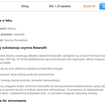
50mg
360 + 20 tabletek
$1265.67
e o leku
arki:
Avana;
 aktywny:
Awanaﬁl;
nt:
Sunrise Remedies.
ej substancja czynna Awanaﬁl
ustne Avana zawierają aktywny składnik Awanaﬁl i dostępne są w trzech formach 
mg i 200 mg. Te formy dawkowania są przeznaczone dla mężczyzn, którzy mogą p
a dawki.
 się do krwi aktywna substancja Awanaﬁl pomaga:
ywołać silną erekcję podczas pobudzenia;
 erekcję dłużej podczas stosunku seksualnego.
 są osiągane dzięki zdolności Awanaﬁlu do wzmacniania działania tlenku azotu, któ
 w penisie przed i w trakcie stosunku seksualnego. To prowadzi do optymalnego
 tętnic i zwiększenia przepływu krwi, co pozwala osiągnąć naturalną erekcję.
a do stosowania