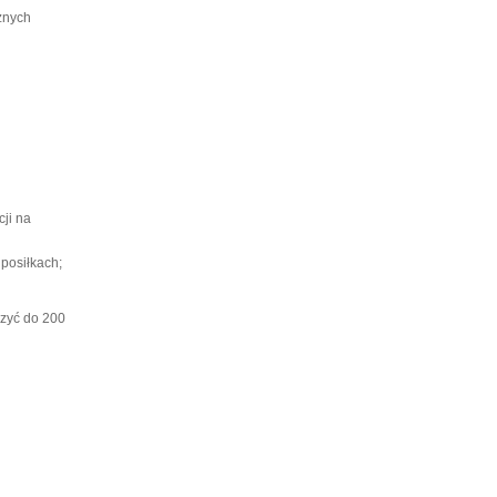
żnych
cji na
posiłkach;
szyć do 200