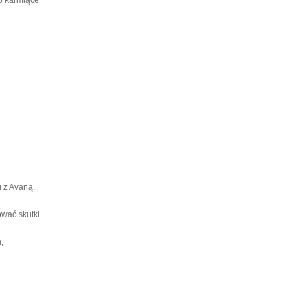
i z Avaną.
ować skutki
,