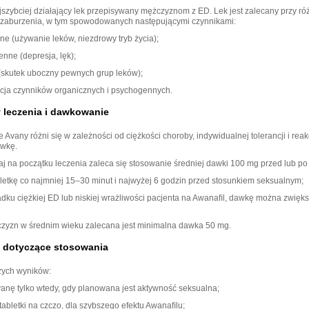
jszybciej działający lek przepisywany mężczyznom z ED. Lek jest zalecany przy ró
 zaburzenia, w tym spowodowanych następującymi czynnikami:
ne (używanie leków, niezdrowy tryb życia);
nne (depresja, lęk);
skutek uboczny pewnych grup leków);
ja czynników organicznych i psychogennych.
 leczenia i dawkowanie
vany różni się w zależności od ciężkości choroby, indywidualnej tolerancji i reak
awkę.
j na początku leczenia zaleca się stosowanie średniej dawki 100 mg przed lub po 
bletkę co najmniej 15–30 minut i najwyżej 6 godzin przed stosunkiem seksualnym;
dku ciężkiej ED lub niskiej wrażliwości pacjenta na Awanaﬁl, dawkę można zwięk
zyzn w średnim wieku zalecana jest minimalna dawka 50 mg.
a dotyczące stosowania
zych wyników:
vanę tylko wtedy, gdy planowana jest aktywność seksualna;
tabletki na czczo, dla szybszego efektu Awanaﬁlu;