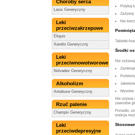
Choroby serca
Połykaj t
Lasix Generyczny
Zażywaj t
Nie bierz
Leki
przeciwzakrzepowe
Pominięt
Eliquis
Tabletki Av
Xarelto Generyczny
Środki os
Leki
Nie zażywaj 
przeciwnowotworowe
Zamknięt
Nolvadex Generyczny
Problemy
Alkoholizm
Jakiekol
Wysokie l
Antabuse Generyczny
Nie używaj a
zawrotów gł
Rzuć palenie
Ponadto, sz
Champix Generyczny
erekcja moż
Stosowani
Leki
przeciwdepresyjne
Avana jest 