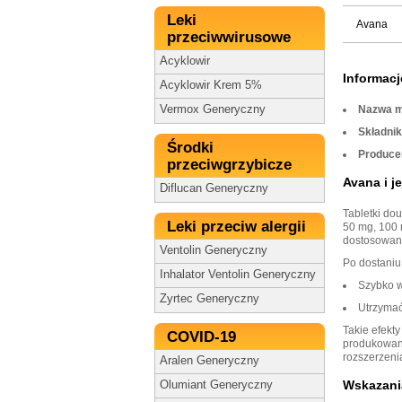
Leki
Avana
przeciwwirusowe
Acyklowir
Informacj
Acyklowir Krem 5%
Vermox Generyczny
Nazwa m
Składnik
Środki
Produce
przeciwgrzybicze
Avana i j
Diflucan Generyczny
Tabletki do
Leki przeciw alergii
50 mg, 100 
dostosowani
Ventolin Generyczny
Po dostaniu
Inhalator Ventolin Generyczny
Szybko w
Zyrtec Generyczny
Utrzymać
Takie efekty
COVID-19
produkowany
rozszerzenia
Aralen Generyczny
Wskazani
Olumiant Generyczny