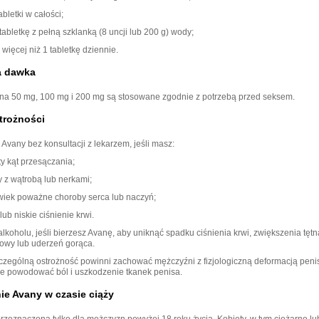
abletki w całości;
abletkę z pełną szklanką (8 uncji lub 200 g) wody;
 więcej niż 1 tabletkę dziennie.
a dawka
ana 50 mg, 100 mg i 200 mg są stosowane zgodnie z potrzebą przed seksem.
trożności
Avany bez konsultacji z lekarzem, jeśli masz:
y kąt przesączania;
 z wątrobą lub nerkami;
wiek poważne choroby serca lub naczyń;
ub niskie ciśnienie krwi.
lkoholu, jeśli bierzesz Avanę, aby uniknąć spadku ciśnienia krwi, zwiększenia tętn
owy lub uderzeń gorąca.
czególną ostrożność powinni zachować mężczyźni z fizjologiczną deformacją penis
e powodować ból i uszkodzenie tkanek penisa.
e Avany w czasie ciąży
przeznaczona tylko dla mężczyzn powyżej 18 roku życia. Kobiety, w tym ciężarne l