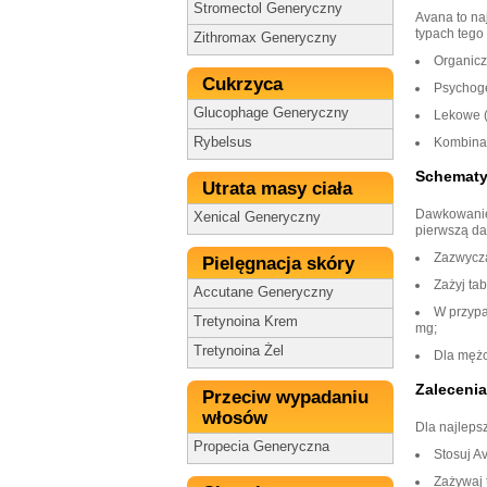
Stromectol Generyczny
Avana to na
typach tego
Zithromax Generyczny
Organicz
Cukrzyca
Psychoge
Glucophage Generyczny
Lekowe (
Rybelsus
Kombinac
Schematy
Utrata masy ciała
Dawkowanie A
Xenical Generyczny
pierwszą d
Zazwycza
Pielęgnacja skóry
Zażyj ta
Accutane Generyczny
W przypa
Tretynoina Krem
mg;
Tretynoina Żel
Dla mężc
Zaleceni
Przeciw wypadaniu
włosów
Dla najleps
Propecia Generyczna
Stosuj A
Zażywaj 