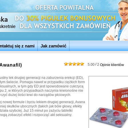
ntaktuj się z nami
Jak zamówić
/
(Awanaﬁl)
5.00
2
Opinie klientów
stny lek drugiej generacji na zaburzenia erekcji (ED),
łym świecie. Pomaga nawet w przypadku ciężkich form
ksualnych, w tym gdy ED jest spowodowane cukrzycą
typu 2, w których przypadkach naczynia krwionośne nie
czyć dużej ilości krwi do narządów płciowych.
j nowej formule i byciu lekiem drugiej generacji, Avana
iej skutków ubocznych (takich jak bóle głowy, efekty
działa szybciej. Już 15 minut po zażyciu tabletki
ogą zobaczyć efekt i rozpocząć akt seksualny.