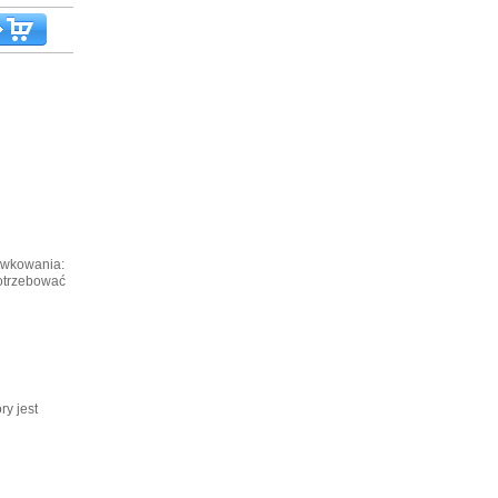
dawkowania:
otrzebować
ry jest