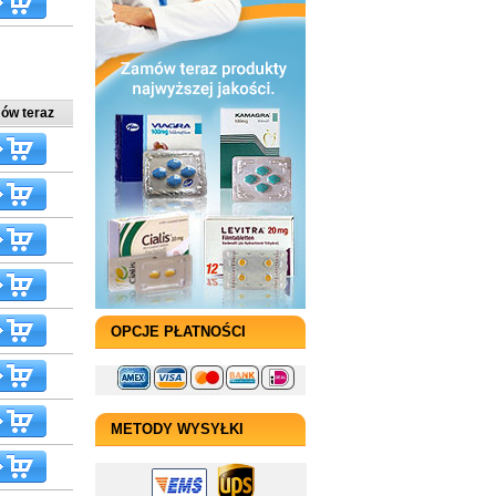
ów teraz
OPCJE PŁATNOŚCI
METODY WYSYŁKI