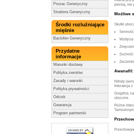
Prozac Generyczny
piersią, nie
Strattera Generyczny
Możliwe 
Środki rozluźniające
Skutki uboc
mięśnie
Senność
Baclofen Generyczny
Wzdęcia 
Zmęczen
Przydatne
Suchość 
informacje
Zaczerwi
Warunki dostawy
Awanaﬁl: 
Polityka zwrotów
Zasady i warunki
Nitraty (aer
Interakcja z
Polityka prywatności
Grejpfrut, 
Odcisk
uboczne.
Gwarancja
Różne inter
Tamsulosyną
Program partnerski
Przechow
Przechowywa