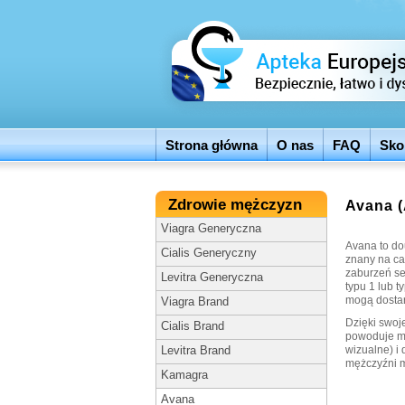
Strona główna
O nas
FAQ
Sko
Zdrowie mężczyzn
Avana 
Viagra Generyczna
Avana to dou
Cialis Generyczny
znany na ca
zaburzeń se
Levitra Generyczna
typu 1 lub 
mogą dostar
Viagra Brand
Dzięki swoje
Cialis Brand
powoduje mn
wizualne) i 
Levitra Brand
mężczyźni m
Kamagra
Avana