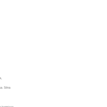
a,
a. Silna
ub karmiące