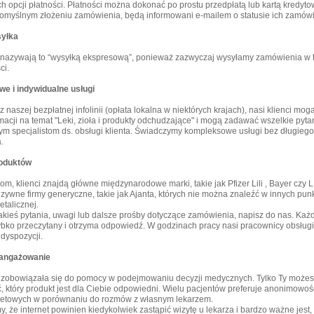
h opcji płatności. Płatności można dokonać po prostu przedpłatą lub kartą kredyto
 pomyślnym złożeniu zamówienia, będą informowani e-mailem o statusie ich zamówi
yłka
i nazywają to “wysyłką ekspresową”, ponieważ zazwyczaj wysyłamy zamówienia w
ci.
e i indywidualne usługi
z naszej bezpłatnej infolinii (opłata lokalna w niektórych krajach), nasi klienci mo
rmacji na temat "Leki, zioła i produkty odchudzające" i mogą zadawać wszelkie pyt
m specjalistom ds. obsługi klienta. Świadczymy kompleksowe usługi bez długiego
.
roduktów
m, klienci znajdą główne międzynarodowe marki, takie jak Pfizer Lili , Bayer czy L
uzywne firmy generyczne, takie jak Ajanta, których nie można znaleźć w innych pun
talicznej.
jakieś pytania, uwagi lub dalsze prośby dotyczące zamówienia, napisz do nas. Każ
ybko przeczytany i otrzyma odpowiedź. W godzinach pracy nasi pracownicy obsługi 
dyspozycji.
aangażowanie
zobowiązała się do pomocy w podejmowaniu decyzji medycznych. Tylko Ty możes
 który produkt jest dla Ciebie odpowiedni. Wielu pacjentów preferuje anonimowo
netowych w porównaniu do rozmów z własnym lekarzem.
, że internet powinien kiedykolwiek zastąpić wizytę u lekarza i bardzo ważne jest,