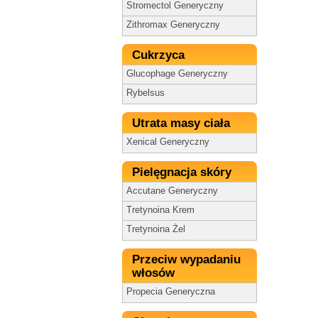
Stromectol Generyczny
Zithromax Generyczny
Cukrzyca
Glucophage Generyczny
Rybelsus
Utrata masy ciała
Xenical Generyczny
Pielęgnacja skóry
Accutane Generyczny
Tretynoina Krem
Tretynoina Żel
Przeciw wypadaniu
włosów
Propecia Generyczna