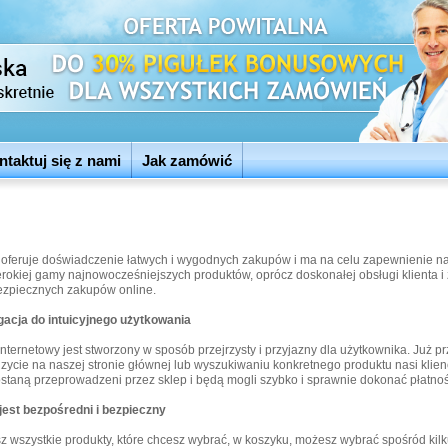
ntaktuj się z nami
Jak zamówić
feruje doświadczenie łatwych i wygodnych zakupów i ma na celu zapewnienie 
erokiej gamy najnowocześniejszych produktów, oprócz doskonałej obsługi klienta i 
bezpiecznych zakupów online.
acja do intuicyjnego użytkowania
nternetowy jest stworzony w sposób przejrzysty i przyjazny dla użytkownika. Już pr
izycie na naszej stronie głównej lub wyszukiwaniu konkretnego produktu nasi klien
ostaną przeprowadzeni przez sklep i będą mogli szybko i sprawnie dokonać płatnoś
jest bezpośredni i bezpieczny
z wszystkie produkty, które chcesz wybrać, w koszyku, możesz wybrać spośród kil