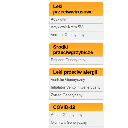
Leki
przeciwwirusowe
Acyklowir
Acyklowir Krem 5%
Vermox Generyczny
Środki
przeciwgrzybicze
Diflucan Generyczny
Leki przeciw alergii
Ventolin Generyczny
Inhalator Ventolin Generyczny
Zyrtec Generyczny
COVID-19
Aralen Generyczny
Olumiant Generyczny