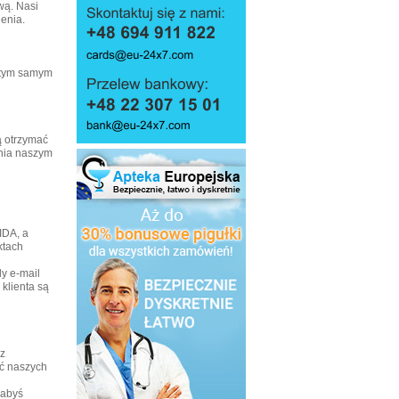
wą. Nasi
enia.
 tym samym
gą otrzymać
ania naszym
IDA, a
ktach
dy e-mail
klienta są
z
ść naszych
 abyś