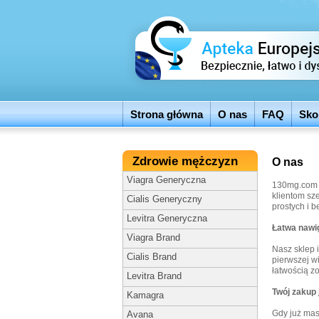
Strona główna
O nas
FAQ
Sko
Zdrowie mężczyzn
O nas
Viagra Generyczna
130mg.com o
klientom sz
Cialis Generyczny
prostych i 
Levitra Generyczna
Łatwa nawig
Viagra Brand
Nasz sklep i
Cialis Brand
pierwszej w
łatwością z
Levitra Brand
Twój zakup 
Kamagra
Gdy już mas
Avana