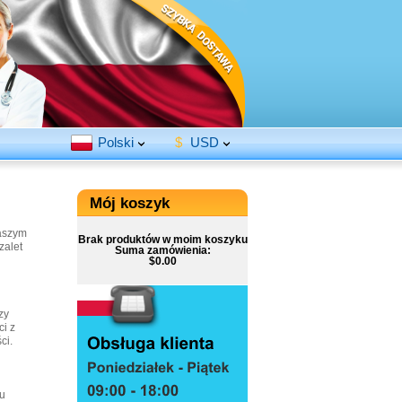
Polski
$
USD
Mój koszyk
naszym
Brak produktów w moim koszyku
zalet
Suma zamówienia:
$0.00
zy
ci z
ci.
ku