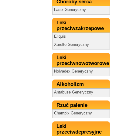
Choroby serca
Lasix Generyczny
Leki
przeciwzakrzepowe
Eliquis
Xarelto Generyczny
Leki
przeciwnowotworowe
Nolvadex Generyczny
Alkoholizm
Antabuse Generyczny
Rzuć palenie
Champix Generyczny
Leki
przeciwdepresyjne