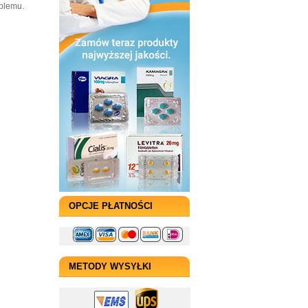
oblemu.
OPCJE PŁATNOŚCI
METODY WYSYŁKI