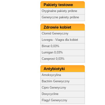
Pakiety testowe
Oryginalne pakiety próbne
Generyczne pakiety próbne
Zdrowie kobiet
Clomid Generyczny
Lovegra - Viagra dla kobiet
Bimat 0,03%
Lumigan 0,03%
Careprost 0,03%
Antybiotyki
Amoksycylina
Bactrim Generyczny
Cipro Generyczny
Doxycycline
Flagyl Generyczny