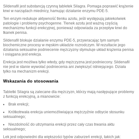
Sildenafil jest substancją czynną tabletek Silagra. Pomaga poprawić krążenie
krwi w narządach miednicy, hamując działanie enzymu PDE-5.
Ten enzym redukuje aktywność tlenku azotu, jeśli występują jakiekolwiek
patologie i problemy psychogenne. Tlenek azotu jest ważną częścią
mechanizmu funkcji erekcyjnej, ponieważ odpowiada za przepływ krwi do
tkanek penisa.
Sildenafil blokuje działanie enzymu PDE-5, przywracając tym samym
biochemiczne procesy w męskim układzie rozrodczym. W rezultacie jego
działania seksualne podniecenie mężczyzny stymuluje układ krążenia penisa
i osiągana jest erekcja.
Erekcja jest możliwa tylko wtedy, gdy mężczyzna jest podniecony. Sildenafil
nie jest w stanie wywołać podniecenia ani zwiększyć istniejącego. Działa
tylko na mechanizm erekcji.
Wskazania do stosowania
Tabletki Silagra są zalecane dla mężczyzn, którzy mają następujące problemy
z funkcją erekcyjną, a mianowicie:
Brak erekcji;
Krótkotrwała erekcja uniemożliwiająca mężczyźnie odbycie stosunku
seksualnego;
Niezdolność do utrzymania erekcji przez cały czas trwania aktu
seksualnego;
Lek jest odpowiedni dla większości typów zaburzeń erekcji, takich jak: