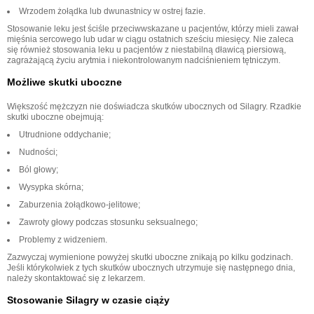
Wrzodem żołądka lub dwunastnicy w ostrej fazie.
Stosowanie leku jest ściśle przeciwwskazane u pacjentów, którzy mieli zawał
mięśnia sercowego lub udar w ciągu ostatnich sześciu miesięcy. Nie zaleca
się również stosowania leku u pacjentów z niestabilną dławicą piersiową,
zagrażającą życiu arytmia i niekontrolowanym nadciśnieniem tętniczym.
Możliwe skutki uboczne
Większość mężczyzn nie doświadcza skutków ubocznych od Silagry. Rzadkie
skutki uboczne obejmują:
Utrudnione oddychanie;
Nudności;
Ból głowy;
Wysypka skórna;
Zaburzenia żołądkowo-jelitowe;
Zawroty głowy podczas stosunku seksualnego;
Problemy z widzeniem.
Zazwyczaj wymienione powyżej skutki uboczne znikają po kilku godzinach.
Jeśli którykolwiek z tych skutków ubocznych utrzymuje się następnego dnia,
należy skontaktować się z lekarzem.
Stosowanie Silagry w czasie ciąży