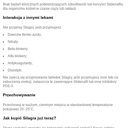
Brak badań klinicznych potwierdzających szkodliwość lub korzyści Sildenafilu
dla organizmu kobiet w czasie ciąży lub laktacji.
Interakcja z innymi lekami
Nie przyjmuj Silagry, jeśli przyjmujesz:
Dawców tlenku azotu;
Nitraty;
Beta-blokery;
Alfa-blokery;
Antykoagulanty;
Diuretyki.
Nie zaleca się przyjmowania tabletek Silagry, jeśli przyjmujesz inne leki na
zaburzenia erekcji, zwłaszcza te zawierające Sildenafil lub inne inhibitory
PDE-5.
Przechowywanie
Przechowuj w suchym, ciemnym miejscu w standardowej temperaturze
pokojowej 20–25°С.
Jak kupić Silagra już teraz?
Długo szukałeś sposobu na pokonanie zaburzeń erekcji? Nasza apteka