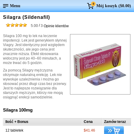
0
Menu
Mój koszyk (
$0.00
)
Silagra (Sildenafil)
/
5.00
3
Opinie klientów
Silagra 100 mg to lek na leczenie
impotencji. Lek jest generykiem słynnej
Viagry. Jest identyczny pod względem
skuteczności, ale jego cena jest
znacznie niższa. Efekt stosowania
widoczny jest po 40–60 minutach, a
może trwać do 5 godzin.
Za pomocą Silagry mężczyzna
otrzymuje naturalną erekcję. Lek nie
wywołuje uzależnienia i można go
stosować przez długi czas bez przerwy.
Jest to najlepsze rozwiązanie dla
starszych mężczyzn, którzy nie mogą
osiągnąć erekcji samodzielnie.
Silagra 100mg
Ilość + Bonus
Cena
Zamów teraz
12 tabletek
$41.46