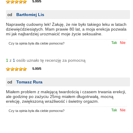
5.00
/
5
od
Bartłomiej Lis
Naprawdę cudowny lek! Żałuję, że nie było takiego leku w latach
dziewięćdziesiątych. Mam prawie 80 lat, a moja erekcja pozwala
mi jak najbardziej urozmaicić moje życie seksualne.
Tak
Nie
Czy ta opinia była dla ciebie pomocna?
1
z
1
osób uznało tę recenzję za pomocną
5.00
/
5
od
Tomasz Rura
Miałem problem z malejącą twardością i czasem trwania erekcji,
ale godzinę po zażyciu 25mg miałem długotrwałą, mocną
erekcję, zwiększoną wrażliwość i świetny orgazm.
Tak
Nie
Czy ta opinia była dla ciebie pomocna?