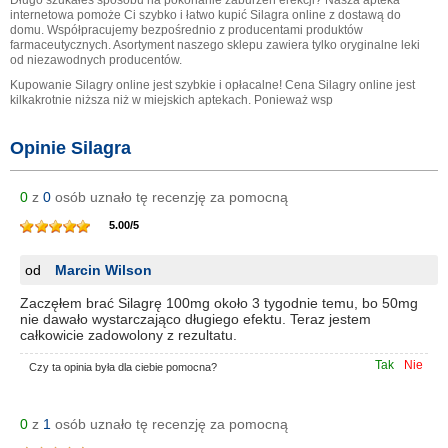
internetowa pomoże Ci szybko i łatwo kupić Silagra online z dostawą do
domu. Współpracujemy bezpośrednio z producentami produktów
farmaceutycznych. Asortyment naszego sklepu zawiera tylko oryginalne leki
od niezawodnych producentów.
Kupowanie Silagry online jest szybkie i opłacalne! Cena Silagry online jest
kilkakrotnie niższa niż w miejskich aptekach. Ponieważ wsp
Opinie Silagra
0
z
0
osób uznało tę recenzję za pomocną
5.00
/
5
od
Marcin Wilson
Zaczęłem brać Silagrę 100mg około 3 tygodnie temu, bo 50mg
nie dawało wystarczająco długiego efektu. Teraz jestem
całkowicie zadowolony z rezultatu.
Tak
Nie
Czy ta opinia była dla ciebie pomocna?
0
z
1
osób uznało tę recenzję za pomocną