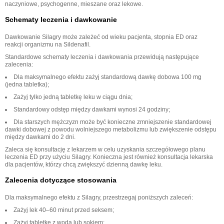
naczyniowe, psychogenne, mieszane oraz lekowe.
Schematy leczenia i dawkowanie
Dawkowanie Silagry może zależeć od wieku pacjenta, stopnia ED oraz
reakcji organizmu na Sildenafil.
Standardowe schematy leczenia i dawkowania przewidują następujące
zalecenia:
Dla maksymalnego efektu zażyj standardową dawkę dobowa 100 mg
(jedna tabletka);
Zażyj tylko jedną tabletkę leku w ciągu dnia;
Standardowy odstęp między dawkami wynosi 24 godziny;
Dla starszych mężczyzn może być konieczne zmniejszenie standardowej
dawki dobowej z powodu wolniejszego metabolizmu lub zwiększenie odstępu
między dawkami do 2 dni.
Zaleca się konsultację z lekarzem w celu uzyskania szczegółowego planu
leczenia ED przy użyciu Silagry. Konieczna jest również konsultacja lekarska
dla pacjentów, którzy chcą zwiększyć dzienną dawkę leku.
Zalecenia dotyczące stosowania
Dla maksymalnego efektu z Silagry, przestrzegaj poniższych zaleceń:
Zażyj lek 40–60 minut przed seksem;
Zażyj tabletkę z wodą lub sokiem;