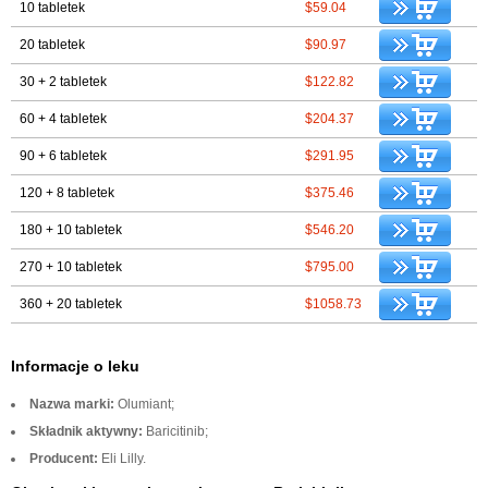
10 tabletek
$59.04
20 tabletek
$90.97
30 + 2 tabletek
$122.82
60 + 4 tabletek
$204.37
90 + 6 tabletek
$291.95
120 + 8 tabletek
$375.46
180 + 10 tabletek
$546.20
270 + 10 tabletek
$795.00
360 + 20 tabletek
$1058.73
Informacje o leku
Nazwa marki:
Olumiant;
Składnik aktywny:
Baricitinib;
Producent:
Eli Lilly.