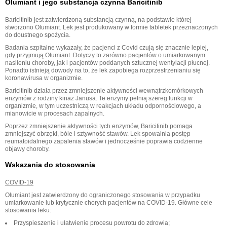
Olumiant i jego substancja czynna Baricitinib
Baricitinib jest zatwierdzoną substancją czynną, na podstawie której
stworzono Olumiant. Lek jest produkowany w formie tabletek przeznaczonych
do doustnego spożycia.
Badania szpitalne wykazały, że pacjenci z Covid czują się znacznie lepiej,
gdy przyjmują Olumiant. Dotyczy to zarówno pacjentów o umiarkowanym
nasileniu choroby, jak i pacjentów poddanych sztucznej wentylacji płucnej.
Ponadto istnieją dowody na to, że lek zapobiega rozprzestrzenianiu się
koronawirusa w organizmie.
Baricitinib działa przez zmniejszenie aktywności wewnątrzkomórkowych
enzymów z rodziny kinaz Janusa. Te enzymy pełnią szereg funkcji w
organizmie, w tym uczestniczą w reakcjach układu odpornościowego, a
mianowicie w procesach zapalnych.
Poprzez zmniejszenie aktywności tych enzymów, Baricitinib pomaga
zmniejszyć obrzęki, bóle i sztywność stawów. Lek spowalnia postęp
reumatoidalnego zapalenia stawów i jednocześnie poprawia codzienne
objawy choroby.
Wskazania do stosowania
COVID-19
Olumiant jest zatwierdzony do ograniczonego stosowania w przypadku
umiarkowanie lub krytycznie chorych pacjentów na COVID-19. Główne cele
stosowania leku:
Przyspieszenie i ułatwienie procesu powrotu do zdrowia;