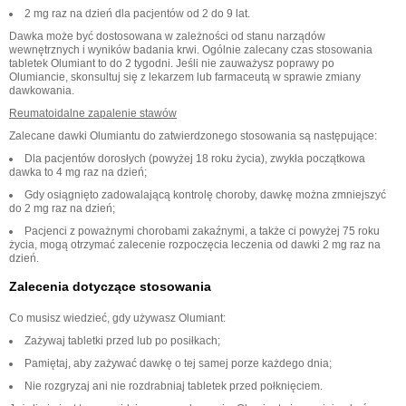
2 mg raz na dzień dla pacjentów od 2 do 9 lat.
Dawka może być dostosowana w zależności od stanu narządów
wewnętrznych i wyników badania krwi. Ogólnie zalecany czas stosowania
tabletek Olumiant to do 2 tygodni. Jeśli nie zauważysz poprawy po
Olumiancie, skonsultuj się z lekarzem lub farmaceutą w sprawie zmiany
dawkowania.
Reumatoidalne zapalenie stawów
Zalecane dawki Olumiantu do zatwierdzonego stosowania są następujące:
Dla pacjentów dorosłych (powyżej 18 roku życia), zwykła początkowa
dawka to 4 mg raz na dzień;
Gdy osiągnięto zadowalającą kontrolę choroby, dawkę można zmniejszyć
do 2 mg raz na dzień;
Pacjenci z poważnymi chorobami zakaźnymi, a także ci powyżej 75 roku
życia, mogą otrzymać zalecenie rozpoczęcia leczenia od dawki 2 mg raz na
dzień.
Zalecenia dotyczące stosowania
Co musisz wiedzieć, gdy używasz Olumiant:
Zażywaj tabletki przed lub po posiłkach;
Pamiętaj, aby zażywać dawkę o tej samej porze każdego dnia;
Nie rozgryzaj ani nie rozdrabniaj tabletek przed połknięciem.