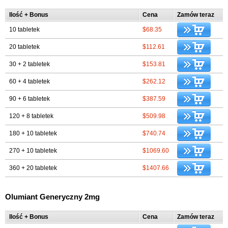
Ilość + Bonus
Cena
Zamów teraz
10 tabletek
$68.35
20 tabletek
$112.61
30 + 2 tabletek
$153.81
60 + 4 tabletek
$262.12
90 + 6 tabletek
$387.59
120 + 8 tabletek
$509.98
180 + 10 tabletek
$740.74
270 + 10 tabletek
$1069.60
360 + 20 tabletek
$1407.66
Olumiant Generyczny 2mg
Ilość + Bonus
Cena
Zamów teraz