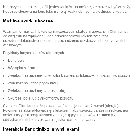
Nie przyjmuj tego leku, jeśli jesteś w ciąży lub myślisz, że możesz być w ciąży.
Podczas stosowania tego leku istnieją ryzyka obniżenia płodności u kobiet.
Możliwe skutki uboczne
Ważna informacja: Infekcje są najczęstszym skutkiem ubocznym Olumiantu.
Ze względu na wpływ na układ odpornościowy, lek ten zwiększa
prawdopodobieństwo zakażeń o pochodzeniu grzybiczym, bakteryjnym lub
wirusowym.
Przykłady innych skutków ubocznych:
Ból głowy;
Wysypka skórna;
Zwiększone poziomy całkowitej kreatynofosfokinazy i jej izoform w osoczu;
Zwiększona liczba płytek krwi;
Zwiększone poziomy cholesterolu;
Skurcze, bóle lub dyskomfort w brzuchu.
Czasami Olumiant może powodować reakcje nadwrażliwości (alergie).
Powinieneś skontaktować się z lekarzem, aby uzyskać dalsze instrukcje, jeśli
doświadczysz któregokolwiek z następujących objawów: Problemy z
oddychaniem lub obrzęk warg, języka, gardła lub twarzy.
Interakcja Baricitinib z innymi lekami