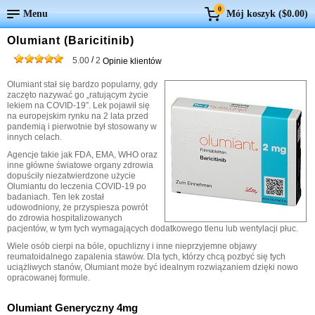
0
Menu
Mój koszyk (
$0.00
)
Olumiant (Baricitinib)
/
5.00
2
Opinie klientów
Olumiant stał się bardzo popularny, gdy
zaczęto nazywać go „ratującym życie
lekiem na COVID-19”. Lek pojawił się
na europejskim rynku na 2 lata przed
pandemią i pierwotnie był stosowany w
innych celach.
Agencje takie jak FDA, EMA, WHO oraz
inne główne światowe organy zdrowia
dopuściły niezatwierdzone użycie
Olumiantu do leczenia COVID-19 po
badaniach. Ten lek został
udowodniony, że przyspiesza powrót
do zdrowia hospitalizowanych
pacjentów, w tym tych wymagających dodatkowego tlenu lub wentylacji płuc.
Wiele osób cierpi na bóle, opuchlizny i inne nieprzyjemne objawy
reumatoidalnego zapalenia stawów. Dla tych, którzy chcą pozbyć się tych
uciążliwych stanów, Olumiant może być idealnym rozwiązaniem dzięki nowo
opracowanej formule.
Olumiant Generyczny 4mg