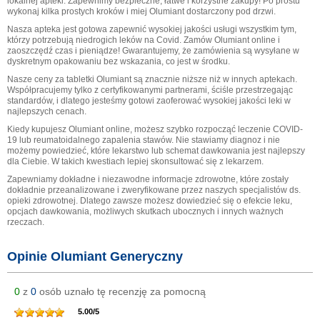
lokalnej apteki. Zapewnimy bezpieczne, łatwe i korzystne zakupy! Po prostu
wykonaj kilka prostych kroków i miej Olumiant dostarczony pod drzwi.
Nasza apteka jest gotowa zapewnić wysokiej jakości usługi wszystkim tym,
którzy potrzebują niedrogich leków na Covid. Zamów Olumiant online i
zaoszczędź czas i pieniądze! Gwarantujemy, że zamówienia są wysyłane w
dyskretnym opakowaniu bez wskazania, co jest w środku.
Nasze ceny za tabletki Olumiant są znacznie niższe niż w innych aptekach.
Współpracujemy tylko z certyfikowanymi partnerami, ściśle przestrzegając
standardów, i dlatego jesteśmy gotowi zaoferować wysokiej jakości leki w
najlepszych cenach.
Kiedy kupujesz Olumiant online, możesz szybko rozpocząć leczenie COVID-
19 lub reumatoidalnego zapalenia stawów. Nie stawiamy diagnoz i nie
możemy powiedzieć, które lekarstwo lub schemat dawkowania jest najlepszy
dla Ciebie. W takich kwestiach lepiej skonsultować się z lekarzem.
Zapewniamy dokładne i niezawodne informacje zdrowotne, które zostały
dokładnie przeanalizowane i zweryfikowane przez naszych specjalistów ds.
opieki zdrowotnej. Dlatego zawsze możesz dowiedzieć się o efekcie leku,
opcjach dawkowania, możliwych skutkach ubocznych i innych ważnych
rzeczach.
Opinie Olumiant Generyczny
0
z
0
osób uznało tę recenzję za pomocną
5.00
/
5