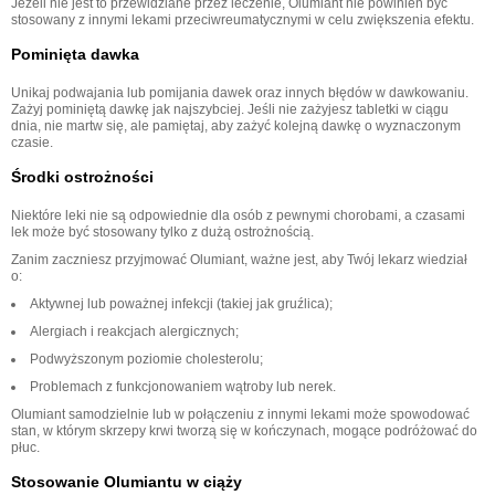
Jeżeli nie jest to przewidziane przez leczenie, Olumiant nie powinien być
stosowany z innymi lekami przeciwreumatycznymi w celu zwiększenia efektu.
Pominięta dawka
Unikaj podwajania lub pomijania dawek oraz innych błędów w dawkowaniu.
Zażyj pominiętą dawkę jak najszybciej. Jeśli nie zażyjesz tabletki w ciągu
dnia, nie martw się, ale pamiętaj, aby zażyć kolejną dawkę o wyznaczonym
czasie.
Środki ostrożności
Niektóre leki nie są odpowiednie dla osób z pewnymi chorobami, a czasami
lek może być stosowany tylko z dużą ostrożnością.
Zanim zaczniesz przyjmować Olumiant, ważne jest, aby Twój lekarz wiedział
o:
Aktywnej lub poważnej infekcji (takiej jak gruźlica);
Alergiach i reakcjach alergicznych;
Podwyższonym poziomie cholesterolu;
Problemach z funkcjonowaniem wątroby lub nerek.
Olumiant samodzielnie lub w połączeniu z innymi lekami może spowodować
stan, w którym skrzepy krwi tworzą się w kończynach, mogące podróżować do
płuc.
Stosowanie Olumiantu w ciąży