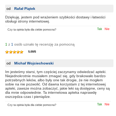
od
Rafał Piątek
Dziękuję, jestem pod wrażeniem szybkości dostawy i łatwości
obsługi strony internetowej.
Tak
Nie
Czy ta opinia była dla ciebie pomocna?
1
z
1
osób uznało tę recenzję za pomocną
5.00
/
5
od
Michał Wojciechowski
Im jesteśmy starsi, tym częściej zaczynamy odwiedzać apteki.
Niejednokrotnie musiałem zmagać się, gdy brakowało bardzo
potrzebnych leków, albo były one tak drogie, że nie mogłem
sobie na nie pozwolić. Od dawna korzystam z tej internetowej
apteki, zawsze można zobaczyć, jakie leki są dostępne, ceny są
dla mnie odpowiednie. Ta internetowa apteka naprawdę
oszczędza czas i pieniądze.
Tak
Nie
Czy ta opinia była dla ciebie pomocna?