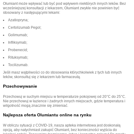
Olumiant może wpływać lub być pod wpływem niektórych innych leków. Bez
wcześniejszej konsultacji z lekarzem, Olumiant zwykle nie powinien być
stosowany z następującymi lekami:
Azatiopryna;
Certolizumab Pegol;
Golimumab;
Infliksymab;
Probenecid;
Rituksymab;
Tocilizumab.
Jeśli masz wątpliwości co do stosowania którychkolwiek z tych lub innych
leków, skonsultuj się z lekarzem lub farmaceutą.
Przechowywanie
Przechowuj w suchym miejscu w temperaturze pokojowej od 20°C do 25°C.
Nie przechowuj w łazience i żadnych innych miejscach, gdzie temperatura i
wilgotność mogą znacznie się zmieniać.
Najlepsza oferta Olumiantu online na rynku
W obliczu sytuacji z COVID-19, nasza apteka internetowa jest doskonałą
opcją, aby natychmiast zakupić Olumiant, bez konieczności wyjścia do