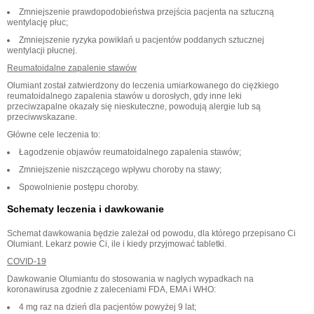
Zmniejszenie prawdopodobieństwa przejścia pacjenta na sztuczną
wentylację płuc;
Zmniejszenie ryzyka powikłań u pacjentów poddanych sztucznej
wentylacji płucnej.
Reumatoidalne zapalenie stawów
Olumiant został zatwierdzony do leczenia umiarkowanego do ciężkiego
reumatoidalnego zapalenia stawów u dorosłych, gdy inne leki
przeciwzapalne okazały się nieskuteczne, powodują alergie lub są
przeciwwskazane.
Główne cele leczenia to:
Łagodzenie objawów reumatoidalnego zapalenia stawów;
Zmniejszenie niszczącego wpływu choroby na stawy;
Spowolnienie postępu choroby.
Schematy leczenia i dawkowanie
Schemat dawkowania będzie zależał od powodu, dla którego przepisano Ci
Olumiant. Lekarz powie Ci, ile i kiedy przyjmować tabletki.
COVID-19
Dawkowanie Olumiantu do stosowania w nagłych wypadkach na
koronawirusa zgodnie z zaleceniami FDA, EMA i WHO:
4 mg raz na dzień dla pacjentów powyżej 9 lat;