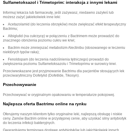
Sulfametoksazol i Trimetoprim: interakcja z innymi lekami
Informuj lekarza lub farmaceutę, jeśli zażywasz, niedawno zażyłeś lub
możesz zażyć jakiekolwiek inne leki:
Acetazolamid (do leczenia obrzęków) może zwiększać efekt terapeutyczny
Bactrimu;
Albiglutid (na cukrzycę) w połączeniu z Bactrimem może prowadzić do
znacznego obniżenia poziomu cukru we krwi;
Bactrim może zmniejszać metabolizm Alectinibu (stosowanego w leczeniu
niektórych typów raka);
Fenoldopam (do leczenia nadciśnienia tętniczego) prowadzi do
zwiększenia poziomu Sulfametoksazolu i Trimetoprimu w surowicy krwi.
Przeciwwskazane jest przyjmowanie Bactrimu dla pacjentów stosujących lek
przeciwarytmiczny Dofetylid (Dofetilde, Tikosyn).
Przechowywanie
Przechowywać w oryginalnym opakowaniu w temperaturze pokojowej.
Najlepsza oferta Bactrimu online na rynku
Oferujemy naszym klientom tylko oryginalne leki, najlepszą obsługę i niskie
ceny. Zamów Bactrim online w przystępnej cenie, aby uzyskać silny antybiotyk
do leczenia infekcji bakteryjnych.
Gwarantujemy terminową dostawę antybiotyków lub jakichkolwiek innych