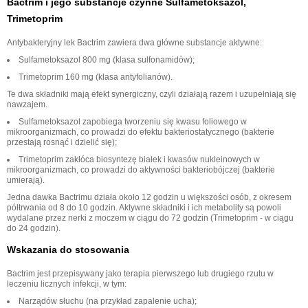
Bactrim i jego substancje czynne Sulfametoksazol,
Trimetoprim
Antybakteryjny lek Bactrim zawiera dwa główne substancje aktywne:
Sulfametoksazol 800 mg (klasa sulfonamidów);
Trimetoprim 160 mg (klasa antyfolianów).
Te dwa składniki mają efekt synergiczny, czyli działają razem i uzupełniają się
nawzajem.
Sulfametoksazol zapobiega tworzeniu się kwasu foliowego w
mikroorganizmach, co prowadzi do efektu bakteriostatycznego (bakterie
przestają rosnąć i dzielić się);
Trimetoprim zakłóca biosyntezę białek i kwasów nukleinowych w
mikroorganizmach, co prowadzi do aktywności bakteriobójczej (bakterie
umierają).
Jedna dawka Bactrimu działa około 12 godzin u większości osób, z okresem
półtrwania od 8 do 10 godzin. Aktywne składniki i ich metabolity są powoli
wydalane przez nerki z moczem w ciągu do 72 godzin (Trimetoprim - w ciągu
do 24 godzin).
Wskazania do stosowania
Bactrim jest przepisywany jako terapia pierwszego lub drugiego rzutu w
leczeniu licznych infekcji, w tym:
Narządów słuchu (na przykład zapalenie ucha);