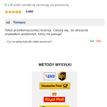
0
z
0
osób uznało tę recenzję za pomocną
5.00
/
5
od
Tomasz
Tekst przetłumaczonej recenzji: Cieszę się, że wreszcie
znalazłem antybiotyk, który mi pasuje!
Tak
Nie
Czy ta opinia była dla ciebie pomocna?
METODY WYSYŁKI