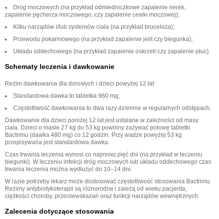
Drog moczowych (na przykład odmiedniczkowe zapalenie nerek,
zapalenie pęcherza moczowego, czy zapalenie cewki moczowej);
Kilku narządów i/lub systemów ciała (na przykład bruceloza);
Przewodu pokarmowego (na przykład zapalenie jelit czy biegunka);
Układu oddechowego (na przykład zapalenie oskrzeli czy zapalenie płuc).
Schematy leczenia i dawkowanie
Reżim dawkowania dla dorosłych i dzieci powyżej 12 lat:
Standardowa dawka to tabletka 960 mg;
Częstotliwość dawkowania to dwa razy dziennie w regularnych odstępach.
Dawkowanie dla dzieci poniżej 12 lat jest ustalane w zależności od masy
ciała. Dzieci o masie 27 kg do 53 kg powinny zażywać połowę tabletki
Bactrimu (dawka 480 mg) co 12 godzin. Przy wadze powyżej 53 kg
przepisywana jest standardowa dawka.
Czas trwania leczenia wynosi co najmniej pięć dni (na przykład w leczeniu
biegunki). W leczeniu infekcji dróg moczowych lub układu oddechowego czas
trwania leczenia można wydłużyć do 10–14 dni.
W razie potrzeby lekarz może dostosować częstotliwość stosowania Bactrimu.
Reżimy antybiotykoterapii są różnorodne i zależą od wieku pacjenta,
ciężkości choroby, przeciwwskazań oraz funkcji narządów wewnętrznych.
Zalecenia dotyczące stosowania