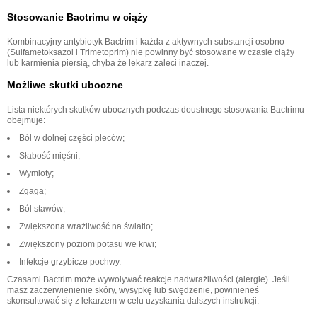
Stosowanie Bactrimu w ciąży
Kombinacyjny antybiotyk Bactrim i każda z aktywnych substancji osobno
(Sulfametoksazol i Trimetoprim) nie powinny być stosowane w czasie ciąży
lub karmienia piersią, chyba że lekarz zaleci inaczej.
Możliwe skutki uboczne
Lista niektórych skutków ubocznych podczas doustnego stosowania Bactrimu
obejmuje:
Ból w dolnej części pleców;
Słabość mięśni;
Wymioty;
Zgaga;
Ból stawów;
Zwiększona wrażliwość na światło;
Zwiększony poziom potasu we krwi;
Infekcje grzybicze pochwy.
Czasami Bactrim może wywoływać reakcje nadwrażliwości (alergie). Jeśli
masz zaczerwienienie skóry, wysypkę lub swędzenie, powinieneś
skonsultować się z lekarzem w celu uzyskania dalszych instrukcji.