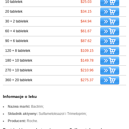
10 tabletek
$25.03
20 tabletek
$34.15
30 + 2 tabletek
$44.94
60 + 4 tabletek
$61.67
90 + 6 tabletek
$87.62
120 + 8 tabletek
$109.15
180 + 10 tabletek
$149.78
270 + 10 tabletek
$210.96
360 + 20 tabletek
$275.37
Informacje o leku
Nazwa marki:
Bactrim;
Składnik aktywny:
Sulfametoksazol i Trimetoprim;
Producent:
Roche.