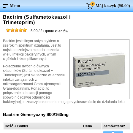
0
Menu
Mój koszyk (
$0.00
)
Bactrim (Sulfametoksazol i
Trimetoprim)
/
5.00
2
Opinie klientów
Bactrim jest silnym antybiotykiem o
szerokim spektrum działania. Jest to
najskuteczniejsza metoda leczenia
wielu infekcji bakteryjnych, w tym
ciężkich i skomplikowanych.
Połączenie dwóch głównych
składników (Sulfametoksazol +
Trimetoprim) jest skuteczne w leczeniu
infekcji związanych z
mikroorganizmami Gram-ujemnymi i
Gram-dodatnimi. Ponadto, to
połączenie substancji pomaga
spowolnić rozwój odporności
bakteryjnej, to znaczy bakterie nie mogą przystosować się do działania leku.
Bactrim Generyczny 800/160mg
Ilość + Bonus
Cena
Zamów teraz