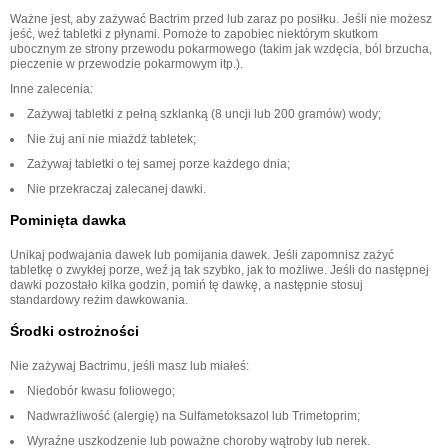
Ważne jest, aby zażywać Bactrim przed lub zaraz po posiłku. Jeśli nie możesz
jeść, weź tabletki z płynami. Pomoże to zapobiec niektórym skutkom
ubocznym ze strony przewodu pokarmowego (takim jak wzdęcia, ból brzucha,
pieczenie w przewodzie pokarmowym itp.).
Inne zalecenia:
Zażywaj tabletki z pełną szklanką (8 uncji lub 200 gramów) wody;
Nie żuj ani nie miażdż tabletek;
Zażywaj tabletki o tej samej porze każdego dnia;
Nie przekraczaj zalecanej dawki.
Pominięta dawka
Unikaj podwajania dawek lub pomijania dawek. Jeśli zapomnisz zażyć
tabletkę o zwykłej porze, weź ją tak szybko, jak to możliwe. Jeśli do następnej
dawki pozostało kilka godzin, pomiń tę dawkę, a następnie stosuj
standardowy reżim dawkowania.
Środki ostrożności
Nie zażywaj Bactrimu, jeśli masz lub miałeś:
Niedobór kwasu foliowego;
Nadwrażliwość (alergię) na Sulfametoksazol lub Trimetoprim;
Wyraźne uszkodzenie lub poważne choroby wątroby lub nerek.