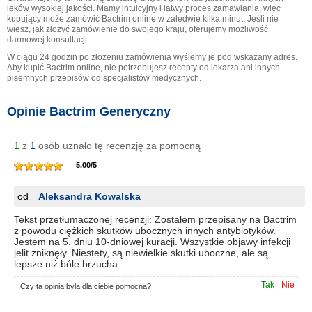
leków wysokiej jakości. Mamy intuicyjny i łatwy proces zamawiania, więc
kupujący może zamówić Bactrim online w zaledwie kilka minut. Jeśli nie
wiesz, jak złożyć zamówienie do swojego kraju, oferujemy możliwość
darmowej konsultacji.
W ciągu 24 godzin po złożeniu zamówienia wyślemy je pod wskazany adres.
Aby kupić Bactrim online, nie potrzebujesz recepty od lekarza ani innych
pisemnych przepisów od specjalistów medycznych.
Opinie Bactrim Generyczny
1
z
1
osób uznało tę recenzję za pomocną
5.00
/
5
od
Aleksandra Kowalska
Tekst przetłumaczonej recenzji: Zostałem przepisany na Bactrim
z powodu ciężkich skutków ubocznych innych antybiotyków.
Jestem na 5. dniu 10-dniowej kuracji. Wszystkie objawy infekcji
jelit zniknęły. Niestety, są niewielkie skutki uboczne, ale są
lepsze niż bóle brzucha.
Tak
Nie
Czy ta opinia była dla ciebie pomocna?