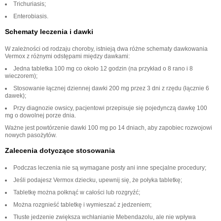
Trichuriasis;
Enterobiasis.
Schematy leczenia i dawki
W zależności od rodzaju choroby, istnieją dwa różne schematy dawkowania
Vermox z różnymi odstępami między dawkami:
Jedna tabletka 100 mg co około 12 godzin (na przykład o 8 rano i 8
wieczorem);
Stosowanie łącznej dziennej dawki 200 mg przez 3 dni z rzędu (łącznie 6
dawek);
Przy diagnozie owsicy, pacjentowi przepisuje się pojedynczą dawkę 100
mg o dowolnej porze dnia.
Ważne jest powtórzenie dawki 100 mg po 14 dniach, aby zapobiec rozwojowi
nowych pasożytów.
Zalecenia dotyczące stosowania
Podczas leczenia nie są wymagane posty ani inne specjalne procedury;
Jeśli podajesz Vermox dziecku, upewnij się, że połyka tabletkę;
Tabletkę można połknąć w całości lub rozgryźć;
Można rozgnieść tabletkę i wymieszać z jedzeniem;
Tłuste jedzenie zwiększa wchłanianie Mebendazolu, ale nie wpływa