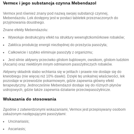
Vermox i jego substancja czynna Mebendazol
Vermox jest również znany pod nazwą swojej substancji czynnej,
Mebendazolu. Lek dostępny jest w postaci tabletek przeznaczonych do
przyjmowania doustnego.
Znane efekty Mebendazolu:
Wywołuje destrukcyjny efekt na struktury wewnątrzkomórkowe robaków;
Zakłóca produkcję energii niezbędnej do przeżycia pasożyta;
Całkowicie i szybko eliminuje pasożyty z organizmu;
Jest silnie aktywny przeciwko glistom bąblowym, owsikom, glistom ludzkim
(Ascaris) oraz niektórym innym odmianom pasożytniczych robaków.
Aktywny składnik słabo wchłania się w jelitach i prawie nie dostaje się do
krwiobiegu (nie więcej niż 10% dawki). Dzięki tej unikalnej właściwości, lek
pozostaje w przewodzie pokarmowym, gdzie zapewnia główny efekt
terapeutyczny. Jednocześnie Mebendazol dostaje się do różnych płynów
ustrojowych, gdzie także zapewnia działanie przeciwpasożytnicze.
Wskazania do stosowania
Zgodnie z zatwierdzonymi wskazaniami, Vermox jest przepisywany osobom
zakażonym następującymi pasożytami:
Uncinariasis;
Ascariasis;