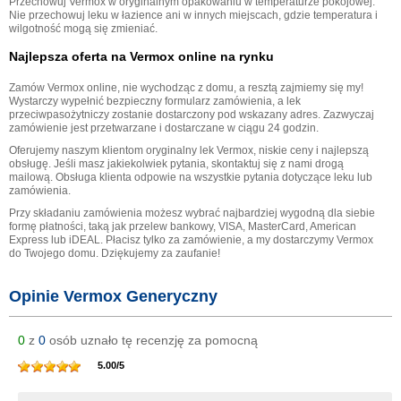
Przechowuj Vermox w oryginalnym opakowaniu w temperaturze pokojowej.
Nie przechowuj leku w łazience ani w innych miejscach, gdzie temperatura i
wilgotność mogą się zmieniać.
Najlepsza oferta na Vermox online na rynku
Zamów Vermox online, nie wychodząc z domu, a resztą zajmiemy się my!
Wystarczy wypełnić bezpieczny formularz zamówienia, a lek
przeciwpasożytniczy zostanie dostarczony pod wskazany adres. Zazwyczaj
zamówienie jest przetwarzane i dostarczane w ciągu 24 godzin.
Oferujemy naszym klientom oryginalny lek Vermox, niskie ceny i najlepszą
obsługę. Jeśli masz jakiekolwiek pytania, skontaktuj się z nami drogą
mailową. Obsługa klienta odpowie na wszystkie pytania dotyczące leku lub
zamówienia.
Przy składaniu zamówienia możesz wybrać najbardziej wygodną dla siebie
formę płatności, taką jak przelew bankowy, VISA, MasterCard, American
Express lub iDEAL. Płacisz tylko za zamówienie, a my dostarczymy Vermox
do Twojego domu. Dziękujemy za zaufanie!
Opinie Vermox Generyczny
0
z
0
osób uznało tę recenzję za pomocną
5.00
/
5