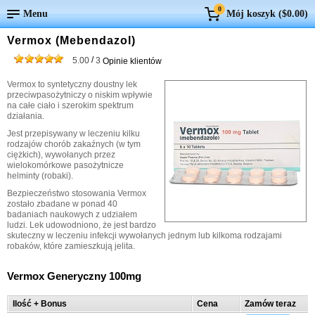
0
Menu
Mój koszyk (
$0.00
)
Vermox (Mebendazol)
/
5.00
3
Opinie klientów
Vermox to syntetyczny doustny lek
przeciwpasożytniczy o niskim wpływie
na całe ciało i szerokim spektrum
działania.
Jest przepisywany w leczeniu kilku
rodzajów chorób zakaźnych (w tym
ciężkich), wywołanych przez
wielokomórkowe pasożytnicze
helminty (robaki).
Bezpieczeństwo stosowania Vermox
zostało zbadane w ponad 40
badaniach naukowych z udziałem
ludzi. Lek udowodniono, że jest bardzo
skuteczny w leczeniu infekcji wywołanych jednym lub kilkoma rodzajami
robaków, które zamieszkują jelita.
Vermox Generyczny 100mg
Ilość + Bonus
Cena
Zamów teraz