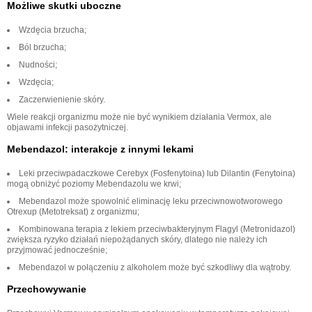
Możliwe skutki uboczne
Wzdęcia brzucha;
Ból brzucha;
Nudności;
Wzdęcia;
Zaczerwienienie skóry.
Wiele reakcji organizmu może nie być wynikiem działania Vermox, ale
objawami infekcji pasożytniczej.
Mebendazol: interakcje z innymi lekami
Leki przeciwpadaczkowe Cerebyx (Fosfenytoina) lub Dilantin (Fenytoina)
mogą obniżyć poziomy Mebendazolu we krwi;
Mebendazol może spowolnić eliminację leku przeciwnowotworowego
Otrexup (Metotreksat) z organizmu;
Kombinowana terapia z lekiem przeciwbakteryjnym Flagyl (Metronidazol)
zwiększa ryzyko działań niepożądanych skóry, dlatego nie należy ich
przyjmować jednocześnie;
Mebendazol w połączeniu z alkoholem może być szkodliwy dla wątroby.
Przechowywanie