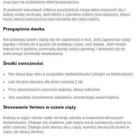
znacząco na oczekiwany efekt terapeutyczny.
W pewnych warunkach infekcje pasożytnicze mogą łatwo przenosić się z
jednej osoby na drugą. Jeśli któryś z członków rodziny jest zakażony, lekarz
może zalecić jednoczesny kurs leczenia dla całej rodziny.
Przegapiona dawka
Nie podwajaj dawki i staraj się nie zapominać o nich. Jeśli zapomnisz wziąć
pigułkę i minęło do 4 godzin od zwykłego czasu, weź dawkę. Jeśli minęło
więcej niż 4 godziny, pominiętą dawkę należy pominąć i stosować się do
zalecanego schematu dawkowania.
Środki ostrożności
Nie stosuj tego leku w przypadku nadwrażliwości (alergii) na Mebendazol;
Lek nie jest zalecany dla dzieci poniżej 2 lat;
Przy zaburzeniach czynności wątroby, stosuj ostrożnie;
Aby zapobiec ponownemu zakażeniu, przestrzegaj zasad higieny.
Stosowanie Vermox w czasie ciąży
Kobiety w ciąży i młode matki nie brały udziału w badaniach klinicznych
Mebendazolu. Dlatego nie wiadomo, jaki wpływ ma ta substancja czynna na
płód i dziecko. Dlatego jeśli starasz się o ciążę, karmisz piersią lub jesteś w
ciąży, nie stosuj Vermox.