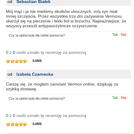
od
Sebastian Białek
Mój mąż i ja nie mieliśmy skutków ubocznych, mój syn miał
mniej szczęścia. Przez wszystkie trzy dni zażywania Vermoxu
skarżył się na pieczenie i lekki ból w brzuchu. Najważniejsze, że
wszyscy przeszli antypasożytnicze oczyszczenie.
Tak
Nie
Czy ta opinia była dla ciebie pomocna?
0
z
0
osób uznało tę recenzję za pomocną
5.00
/
5
od
Izabela Czarnecka
Cieszę się, że mogłam zamówić Vermox online, dziękuję za
szybką dostawę.
Tak
Nie
Czy ta opinia była dla ciebie pomocna?
0
z
0
osób uznało tę recenzję za pomocną
5.00
/
5