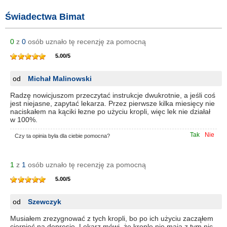
Świadectwa Bimat
0
z
0
osób uznało tę recenzję za pomocną
5.00
/
5
od
Michał Malinowski
Radzę nowicjuszom przeczytać instrukcje dwukrotnie, a jeśli coś
jest niejasne, zapytać lekarza. Przez pierwsze kilka miesięcy nie
naciskałem na kąciki łezne po użyciu kropli, więc lek nie działał
w 100%.
Tak
Nie
Czy ta opinia była dla ciebie pomocna?
1
z
1
osób uznało tę recenzję za pomocną
5.00
/
5
od
Szewczyk
Musiałem zrezygnować z tych kropli, bo po ich użyciu zacząłem
cierpieć na depresję. Lekarz mówi, że krople nie mają z tym nic