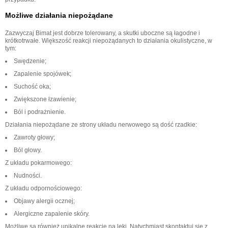
Możliwe działania niepożądane
Zazwyczaj Bimat jest dobrze tolerowany, a skutki uboczne są łagodne i
krótkotrwałe. Większość reakcji niepożądanych to działania okulistyczne, w
tym:
Swędzenie;
Zapalenie spojówek;
Suchość oka;
Zwiększone łzawienie;
Ból i podrażnienie.
Działania niepożądane ze strony układu nerwowego są dość rzadkie:
Zawroty głowy;
Ból głowy.
Z układu pokarmowego:
Nudności.
Z układu odpornościowego:
Objawy alergii ocznej;
Alergiczne zapalenie skóry.
Możliwe są również unikalne reakcje na leki. Natychmiast skontaktuj się z