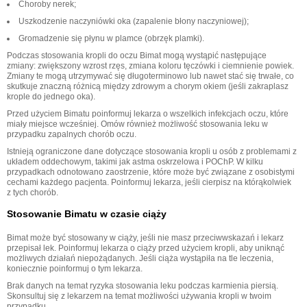
Choroby nerek;
Uszkodzenie naczyniówki oka (zapalenie błony naczyniowej);
Gromadzenie się płynu w plamce (obrzęk plamki).
Podczas stosowania kropli do oczu Bimat mogą wystąpić następujące
zmiany: zwiększony wzrost rzęs, zmiana koloru tęczówki i ciemnienie powiek.
Zmiany te mogą utrzymywać się długoterminowo lub nawet stać się trwałe, co
skutkuje znaczną różnicą między zdrowym a chorym okiem (jeśli zakraplasz
krople do jednego oka).
Przed użyciem Bimatu poinformuj lekarza o wszelkich infekcjach oczu, które
miały miejsce wcześniej. Omów również możliwość stosowania leku w
przypadku zapalnych chorób oczu.
Istnieją ograniczone dane dotyczące stosowania kropli u osób z problemami z
układem oddechowym, takimi jak astma oskrzelowa i POChP. W kilku
przypadkach odnotowano zaostrzenie, które może być związane z osobistymi
cechami każdego pacjenta. Poinformuj lekarza, jeśli cierpisz na którąkolwiek
z tych chorób.
Stosowanie Bimatu w czasie ciąży
Bimat może być stosowany w ciąży, jeśli nie masz przeciwwskazań i lekarz
przepisał lek. Poinformuj lekarza o ciąży przed użyciem kropli, aby uniknąć
możliwych działań niepożądanych. Jeśli ciąża wystąpiła na tle leczenia,
koniecznie poinformuj o tym lekarza.
Brak danych na temat ryzyka stosowania leku podczas karmienia piersią.
Skonsultuj się z lekarzem na temat możliwości używania kropli w twoim
przypadku.