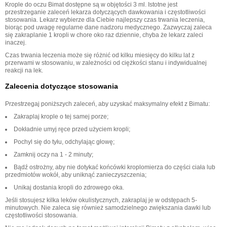
Krople do oczu Bimat dostępne są w objętości 3 ml. Istotne jest
przestrzeganie zaleceń lekarza dotyczących dawkowania i częstotliwości
stosowania. Lekarz wybierze dla Ciebie najlepszy czas trwania leczenia,
biorąc pod uwagę regularne dane nadzoru medycznego. Zazwyczaj zaleca
się zakraplanie 1 kropli w chore oko raz dziennie, chyba że lekarz zaleci
inaczej.
Czas trwania leczenia może się różnić od kilku miesięcy do kilku lat z
przerwami w stosowaniu, w zależności od ciężkości stanu i indywidualnej
reakcji na lek.
Zalecenia dotyczące stosowania
Przestrzegaj poniższych zaleceń, aby uzyskać maksymalny efekt z Bimatu:
Zakraplaj krople o tej samej porze;
Dokładnie umyj ręce przed użyciem kropli;
Pochyl się do tyłu, odchylając głowę;
Zamknij oczy na 1 - 2 minuty;
Bądź ostrożny, aby nie dotykać końcówki kroplomierza do części ciała lub
przedmiotów wokół, aby uniknąć zanieczyszczenia;
Unikaj dostania kropli do zdrowego oka.
Jeśli stosujesz kilka leków okulistycznych, zakraplaj je w odstępach 5-
minutowych. Nie zaleca się również samodzielnego zwiększania dawki lub
częstotliwości stosowania.