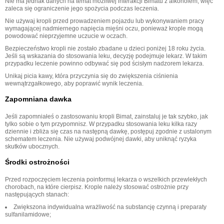
Nie ma jednak danych na temat możliwej interakcji Bimatu z alkoholem, więc
zaleca się ograniczenie jego spożycia podczas leczenia.
Nie używaj kropli przed prowadzeniem pojazdu lub wykonywaniem pracy
wymagającej nadmiernego napięcia mięśni oczu, ponieważ krople mogą
powodować nieprzyjemne uczucie w oczach.
Bezpieczeństwo kropli nie zostało zbadane u dzieci poniżej 18 roku życia.
Jeśli są wskazania do stosowania leku, decyzję podejmuje lekarz. W takim
przypadku leczenie powinno odbywać się pod ścisłym nadzorem lekarza.
Unikaj picia kawy, która przyczynia się do zwiększenia ciśnienia
wewnątrzgałkowego, aby poprawić wynik leczenia.
Zapomniana dawka
Jeśli zapomniałeś o zastosowaniu kropli Bimat, zainstaluj je tak szybko, jak
tylko sobie o tym przypomnisz. W przypadku stosowania leku kilka razy
dziennie i zbliża się czas na następną dawkę, postępuj zgodnie z ustalonym
schematem leczenia. Nie używaj podwójnej dawki, aby uniknąć ryzyka
skutków ubocznych.
Środki ostrożności
Przed rozpoczęciem leczenia poinformuj lekarza o wszelkich przewlekłych
chorobach, na które cierpisz. Krople należy stosować ostrożnie przy
następujących stanach:
Zwiększona indywidualna wrażliwość na substancję czynną i preparaty
sulfanilamidowe;