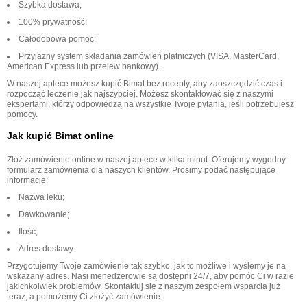
Szybka dostawa;
100% prywatność;
Całodobowa pomoc;
Przyjazny system składania zamówień płatniczych (VISA, MasterCard,
American Express lub przelew bankowy).
W naszej aptece możesz kupić Bimat bez recepty, aby zaoszczędzić czas i
rozpocząć leczenie jak najszybciej. Możesz skontaktować się z naszymi
ekspertami, którzy odpowiedzą na wszystkie Twoje pytania, jeśli potrzebujesz
pomocy.
Jak kupić Bimat online
Złóż zamówienie online w naszej aptece w kilka minut. Oferujemy wygodny
formularz zamówienia dla naszych klientów. Prosimy podać następujące
informacje:
Nazwa leku;
Dawkowanie;
Ilość;
Adres dostawy.
Przygotujemy Twoje zamówienie tak szybko, jak to możliwe i wyślemy je na
wskazany adres. Nasi menedżerowie są dostępni 24/7, aby pomóc Ci w razie
jakichkolwiek problemów. Skontaktuj się z naszym zespołem wsparcia już
teraz, a pomożemy Ci złożyć zamówienie.