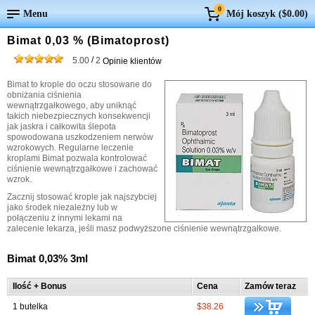
0
Menu
Mój koszyk (
$0.00
)
Bimat 0,03 % (Bimatoprost)
/
5.00
2
Opinie klientów
Bimat to krople do oczu stosowane do
obniżania ciśnienia
wewnątrzgałkowego, aby uniknąć
takich niebezpiecznych konsekwencji
jak jaskra i całkowita ślepota
spowodowana uszkodzeniem nerwów
wzrokowych. Regularne leczenie
kroplami Bimat pozwala kontrolować
ciśnienie wewnątrzgałkowe i zachować
wzrok.
Zacznij stosować krople jak najszybciej
jako środek niezależny lub w
połączeniu z innymi lekami na
zalecenie lekarza, jeśli masz podwyższone ciśnienie wewnątrzgałkowe.
Bimat 0,03% 3ml
Ilość + Bonus
Cena
Zamów teraz
1 butelka
$38.26