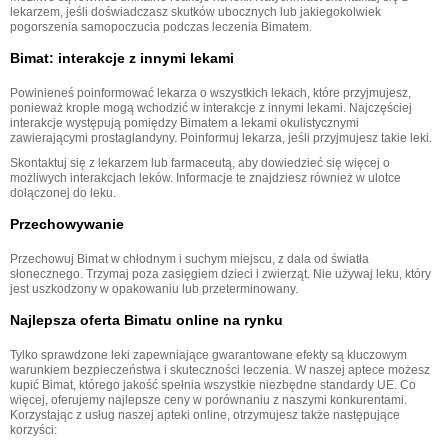
lekarzem, jeśli doświadczasz skutków ubocznych lub jakiegokolwiek
pogorszenia samopoczucia podczas leczenia Bimatem.
Bimat: interakcje z innymi lekami
Powinieneś poinformować lekarza o wszystkich lekach, które przyjmujesz,
ponieważ krople mogą wchodzić w interakcje z innymi lekami. Najczęściej
interakcje występują pomiędzy Bimatem a lekami okulistycznymi
zawierającymi prostaglandyny. Poinformuj lekarza, jeśli przyjmujesz takie leki.
Skontaktuj się z lekarzem lub farmaceutą, aby dowiedzieć się więcej o
możliwych interakcjach leków. Informacje te znajdziesz również w ulotce
dołączonej do leku.
Przechowywanie
Przechowuj Bimat w chłodnym i suchym miejscu, z dala od światła
słonecznego. Trzymaj poza zasięgiem dzieci i zwierząt. Nie używaj leku, który
jest uszkodzony w opakowaniu lub przeterminowany.
Najlepsza oferta Bimatu online na rynku
Tylko sprawdzone leki zapewniające gwarantowane efekty są kluczowym
warunkiem bezpieczeństwa i skuteczności leczenia. W naszej aptece możesz
kupić Bimat, którego jakość spełnia wszystkie niezbędne standardy UE. Co
więcej, oferujemy najlepsze ceny w porównaniu z naszymi konkurentami.
Korzystając z usług naszej apteki online, otrzymujesz także następujące
korzyści: