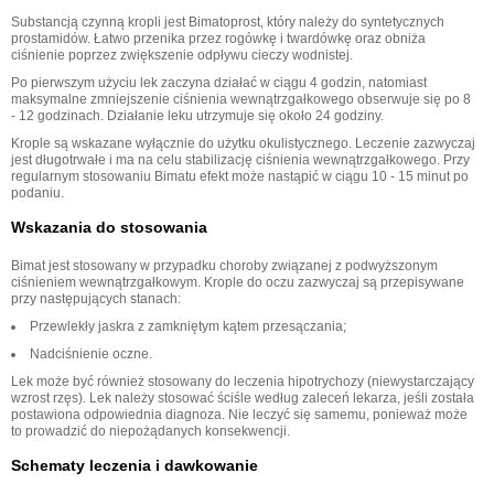
Substancją czynną kropli jest Bimatoprost, który należy do syntetycznych
prostamidów. Łatwo przenika przez rogówkę i twardówkę oraz obniża
ciśnienie poprzez zwiększenie odpływu cieczy wodnistej.
Po pierwszym użyciu lek zaczyna działać w ciągu 4 godzin, natomiast
maksymalne zmniejszenie ciśnienia wewnątrzgałkowego obserwuje się po 8
- 12 godzinach. Działanie leku utrzymuje się około 24 godziny.
Krople są wskazane wyłącznie do użytku okulistycznego. Leczenie zazwyczaj
jest długotrwałe i ma na celu stabilizację ciśnienia wewnątrzgałkowego. Przy
regularnym stosowaniu Bimatu efekt może nastąpić w ciągu 10 - 15 minut po
podaniu.
Wskazania do stosowania
Bimat jest stosowany w przypadku choroby związanej z podwyższonym
ciśnieniem wewnątrzgałkowym. Krople do oczu zazwyczaj są przepisywane
przy następujących stanach:
Przewlekły jaskra z zamkniętym kątem przesączania;
Nadciśnienie oczne.
Lek może być również stosowany do leczenia hipotrychozy (niewystarczający
wzrost rzęs). Lek należy stosować ściśle według zaleceń lekarza, jeśli została
postawiona odpowiednia diagnoza. Nie leczyć się samemu, ponieważ może
to prowadzić do niepożądanych konsekwencji.
Schematy leczenia i dawkowanie