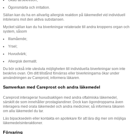
Ögonsmärta och irritation.
Sällan kan du ha en allvarlig allergisk reaktion på läkemedlet vid individuell
intolerans mot den aktiva substansen.
Mycket sällan kan du ha biverkningar relaterade till andra kroppens organ och
system, såsom
Illamående;
Yrsel;
Huvudvärk;
Allergisk dermatit.
Du bör också inte utesluta möjligheten till individuella biverkningar som inte
beskrivs ovan. Om ditt tillstånd förvärras eller biverkningarna ökar under
användningen av Careprost, informera läkaren.
Samverkan med Careprost och andra läkemedel
Careprost interagerar huvudsakligen med andra oftalmiska läkemedel,
särskilt de som innehåller prostaglandiner. Dock kan ögondropparna även
interagera med orala läkemedel och andra mediciner, så informera läkaren
om alla läkemedel du tar.
Läs bipacksedeln eller kontakta en apotekare för att lära dig mer om möjliga
läkemedelsinteraktioner.
Förvaring