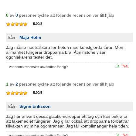
0
av
0
personer tyckte att följande recension var till hjälp
5.00
/
5
från
Maja Holm
Jag måste neutralisera torrheten med konstgjorda tårar. Men i
allmänhet fungerar dropparna bra. Åtminstone visar
ögonläkarens tester det.
Ja
Nej
Var denna recension användbar för dig?
1
av
2
personer tyckte att följande recension var till hjälp
5.00
/
5
från
Signe Eriksson
Jag har använt dessa glaukomdroppar ett tag och kan bekräfta
att läkemedlet fungerar. Jag gillar också att dropparna förbättrar
tillväxten av mina ögonfransar. Jag får komplimanger hela tiden.
Ja
Nej
Var denna recension användbar för dig?