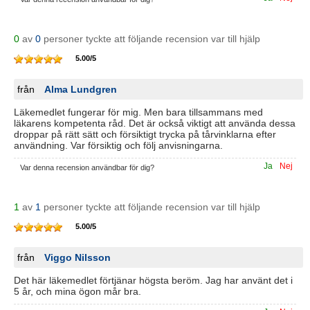
0
av
0
personer tyckte att följande recension var till hjälp
5.00
/
5
från
Alma Lundgren
Läkemedlet fungerar för mig. Men bara tillsammans med
läkarens kompetenta råd. Det är också viktigt att använda dessa
droppar på rätt sätt och försiktigt trycka på tårvinklarna efter
användning. Var försiktig och följ anvisningarna.
Ja
Nej
Var denna recension användbar för dig?
1
av
1
personer tyckte att följande recension var till hjälp
5.00
/
5
från
Viggo Nilsson
Det här läkemedlet förtjänar högsta beröm. Jag har använt det i
5 år, och mina ögon mår bra.