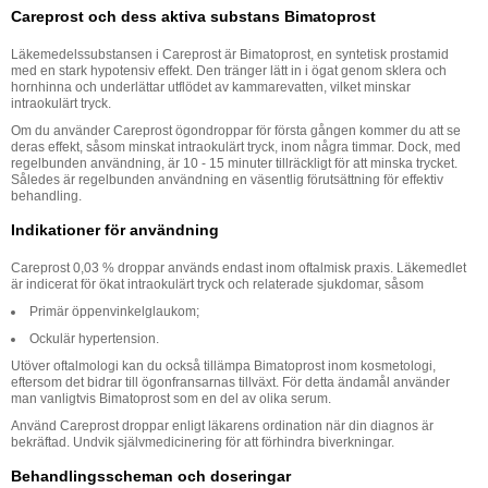
Careprost och dess aktiva substans Bimatoprost
Läkemedelssubstansen i Careprost är Bimatoprost, en syntetisk prostamid
med en stark hypotensiv effekt. Den tränger lätt in i ögat genom sklera och
hornhinna och underlättar utflödet av kammarevatten, vilket minskar
intraokulärt tryck.
Om du använder Careprost ögondroppar för första gången kommer du att se
deras effekt, såsom minskat intraokulärt tryck, inom några timmar. Dock, med
regelbunden användning, är 10 - 15 minuter tillräckligt för att minska trycket.
Således är regelbunden användning en väsentlig förutsättning för effektiv
behandling.
Indikationer för användning
Careprost 0,03 % droppar används endast inom oftalmisk praxis. Läkemedlet
är indicerat för ökat intraokulärt tryck och relaterade sjukdomar, såsom
Primär öppenvinkelglaukom;
Ockulär hypertension.
Utöver oftalmologi kan du också tillämpa Bimatoprost inom kosmetologi,
eftersom det bidrar till ögonfransarnas tillväxt. För detta ändamål använder
man vanligtvis Bimatoprost som en del av olika serum.
Använd Careprost droppar enligt läkarens ordination när din diagnos är
bekräftad. Undvik självmedicinering för att förhindra biverkningar.
Behandlingsscheman och doseringar