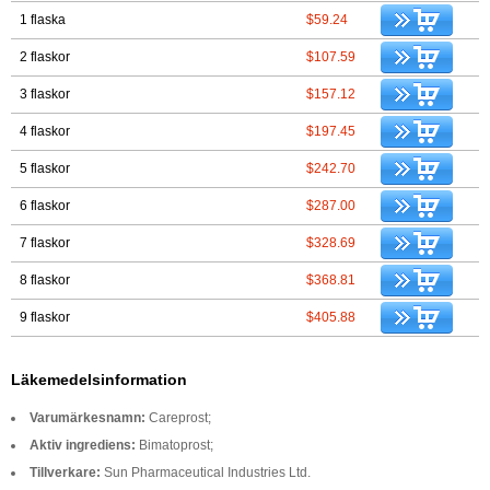
1 flaska
$59.24
2 flaskor
$107.59
3 flaskor
$157.12
4 flaskor
$197.45
5 flaskor
$242.70
6 flaskor
$287.00
7 flaskor
$328.69
8 flaskor
$368.81
9 flaskor
$405.88
Läkemedelsinformation
Varumärkesnamn:
Careprost;
Aktiv ingrediens:
Bimatoprost;
Tillverkare:
Sun Pharmaceutical Industries Ltd.