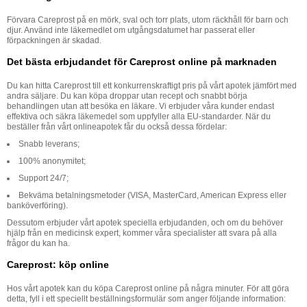
Förvara Careprost på en mörk, sval och torr plats, utom räckhåll för barn och
djur. Använd inte läkemedlet om utgångsdatumet har passerat eller
förpackningen är skadad.
Det bästa erbjudandet för Careprost online på marknaden
Du kan hitta Careprost till ett konkurrenskraftigt pris på vårt apotek jämfört med
andra säljare. Du kan köpa droppar utan recept och snabbt börja
behandlingen utan att besöka en läkare. Vi erbjuder våra kunder endast
effektiva och säkra läkemedel som uppfyller alla EU-standarder. När du
beställer från vårt onlineapotek får du också dessa fördelar:
Snabb leverans;
100% anonymitet;
Support 24/7;
Bekväma betalningsmetoder (VISA, MasterCard, American Express eller
banköverföring).
Dessutom erbjuder vårt apotek speciella erbjudanden, och om du behöver
hjälp från en medicinsk expert, kommer våra specialister att svara på alla
frågor du kan ha.
Careprost: köp online
Hos vårt apotek kan du köpa Careprost online på några minuter. För att göra
detta, fyll i ett speciellt beställningsformulär som anger följande information: