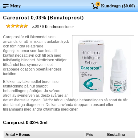
0
Meny
Kundvagn (
$0.00
)
Careprost 0,03% (Bimatoprost)
/
5.00
6
Kundrecensioner
Careprost är ett läkemedel som
används för att minska intraokulärt tryck
och förhindra relaterade
ögonsjukdomar som kan leda till
kraftigt nedsatt syn och till och med
fullständig blindhet. Medicinen stödjer
tillståndet hos synnerven i det
drabbade ögat och bibehåller dess
funktion.
Effekten av läkemedlet beror i stor
utsträckning på hur snabbt
behandlingen påbörjas. Ju svårare
atrofi av synnerven är, desto svårare är
det att återställa synen. Därför bör du påbörja behandlingen så snart du får
den lämpliga diagnosen. Du kan använda dropparna ensamt eller
tillsammans med andra oftalmiska mediciner.
Careprost 0,03% 3ml
Antal + Bonus
Pris
Beställ nu