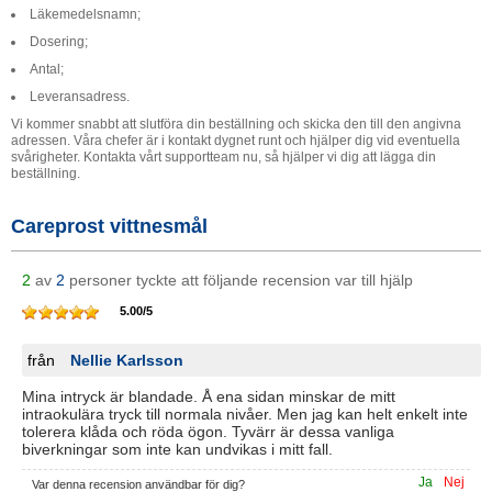
Läkemedelsnamn;
Dosering;
Antal;
Leveransadress.
Vi kommer snabbt att slutföra din beställning och skicka den till den angivna
adressen. Våra chefer är i kontakt dygnet runt och hjälper dig vid eventuella
svårigheter. Kontakta vårt supportteam nu, så hjälper vi dig att lägga din
beställning.
Careprost vittnesmål
2
av
2
personer tyckte att följande recension var till hjälp
5.00
/
5
från
Nellie Karlsson
Mina intryck är blandade. Å ena sidan minskar de mitt
intraokulära tryck till normala nivåer. Men jag kan helt enkelt inte
tolerera klåda och röda ögon. Tyvärr är dessa vanliga
biverkningar som inte kan undvikas i mitt fall.
Ja
Nej
Var denna recension användbar för dig?