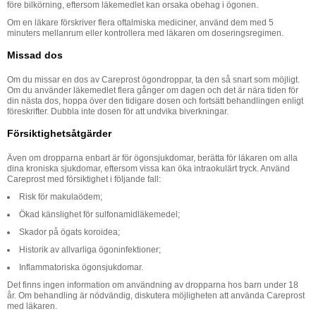
före bilkörning, eftersom läkemedlet kan orsaka obehag i ögonen.
Om en läkare förskriver flera oftalmiska mediciner, använd dem med 5
minuters mellanrum eller kontrollera med läkaren om doseringsregimen.
Missad dos
Om du missar en dos av Careprost ögondroppar, ta den så snart som möjligt.
Om du använder läkemedlet flera gånger om dagen och det är nära tiden för
din nästa dos, hoppa över den tidigare dosen och fortsätt behandlingen enligt
föreskrifter. Dubbla inte dosen för att undvika biverkningar.
Försiktighetsåtgärder
Även om dropparna enbart är för ögonsjukdomar, berätta för läkaren om alla
dina kroniska sjukdomar, eftersom vissa kan öka intraokulärt tryck. Använd
Careprost med försiktighet i följande fall:
Risk för makulaödem;
Ökad känslighet för sulfonamidläkemedel;
Skador på ögats koroidea;
Historik av allvarliga ögoninfektioner;
Inflammatoriska ögonsjukdomar.
Det finns ingen information om användning av dropparna hos barn under 18
år. Om behandling är nödvändig, diskutera möjligheten att använda Careprost
med läkaren.