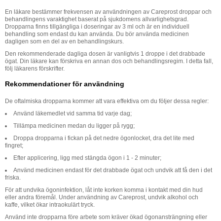
En läkare bestämmer frekvensen av användningen av Careprost droppar och
behandlingens varaktighet baserat på sjukdomens allvarlighetsgrad.
Dropparna finns tillgängliga i doseringar av 3 ml och är en individuell
behandling som endast du kan använda. Du bör använda medicinen
dagligen som en del av en behandlingskurs.
Den rekommenderade dagliga dosen är vanligtvis 1 droppe i det drabbade
ögat. Din läkare kan förskriva en annan dos och behandlingsregim. I detta fall,
följ läkarens förskrifter.
Rekommendationer för användning
De oftalmiska dropparna kommer att vara effektiva om du följer dessa regler:
Använd läkemedlet vid samma tid varje dag;
Tillämpa medicinen medan du ligger på rygg;
Droppa dropparna i fickan på det nedre ögonlocket, dra det lite med
fingret;
Efter applicering, ligg med stängda ögon i 1 - 2 minuter;
Använd medicinen endast för det drabbade ögat och undvik att få den i det
friska.
För att undvika ögoninfektion, låt inte korken komma i kontakt med din hud
eller andra föremål. Under användning av Careprost, undvik alkohol och
kaffe, vilket ökar intraokulärt tryck.
Använd inte dropparna före arbete som kräver ökad ögonansträngning eller