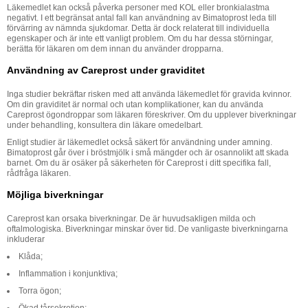
Läkemedlet kan också påverka personer med KOL eller bronkialastma
negativt. I ett begränsat antal fall kan användning av Bimatoprost leda till
förvärring av nämnda sjukdomar. Detta är dock relaterat till individuella
egenskaper och är inte ett vanligt problem. Om du har dessa störningar,
berätta för läkaren om dem innan du använder dropparna.
Användning av Careprost under graviditet
Inga studier bekräftar risken med att använda läkemedlet för gravida kvinnor.
Om din graviditet är normal och utan komplikationer, kan du använda
Careprost ögondroppar som läkaren föreskriver. Om du upplever biverkningar
under behandling, konsultera din läkare omedelbart.
Enligt studier är läkemedlet också säkert för användning under amning.
Bimatoprost går över i bröstmjölk i små mängder och är osannolikt att skada
barnet. Om du är osäker på säkerheten för Careprost i ditt specifika fall,
rådfråga läkaren.
Möjliga biverkningar
Careprost kan orsaka biverkningar. De är huvudsakligen milda och
oftalmologiska. Biverkningar minskar över tid. De vanligaste biverkningarna
inkluderar
Klåda;
Inflammation i konjunktiva;
Torra ögon;
Ökad tårsekretion;