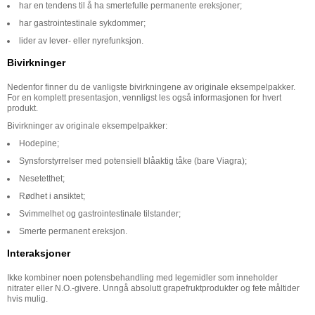
har en tendens til å ha smertefulle permanente ereksjoner;
har gastrointestinale sykdommer;
lider av lever- eller nyrefunksjon.
Bivirkninger
Nedenfor finner du de vanligste bivirkningene av originale eksempelpakker.
For en komplett presentasjon, vennligst les også informasjonen for hvert
produkt.
Bivirkninger av originale eksempelpakker:
Hodepine;
Synsforstyrrelser med potensiell blåaktig tåke (bare Viagra);
Nesetetthet;
Rødhet i ansiktet;
Svimmelhet og gastrointestinale tilstander;
Smerte permanent ereksjon.
Interaksjoner
Ikke kombiner noen potensbehandling med legemidler som inneholder
nitrater eller N.O.-givere. Unngå absolutt grapefruktprodukter og fete måltider
hvis mulig.