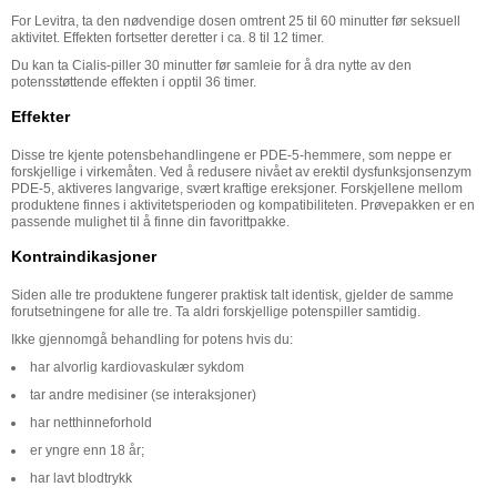
For Levitra, ta den nødvendige dosen omtrent 25 til 60 minutter før seksuell
aktivitet. Effekten fortsetter deretter i ca. 8 til 12 timer.
Du kan ta Cialis-piller 30 minutter før samleie for å dra nytte av den
potensstøttende effekten i opptil 36 timer.
Effekter
Disse tre kjente potensbehandlingene er PDE-5-hemmere, som neppe er
forskjellige i virkemåten. Ved å redusere nivået av erektil dysfunksjonsenzym
PDE-5, aktiveres langvarige, svært kraftige ereksjoner. Forskjellene mellom
produktene finnes i aktivitetsperioden og kompatibiliteten. Prøvepakken er en
passende mulighet til å finne din favorittpakke.
Kontraindikasjoner
Siden alle tre produktene fungerer praktisk talt identisk, gjelder de samme
forutsetningene for alle tre. Ta aldri forskjellige potenspiller samtidig.
Ikke gjennomgå behandling for potens hvis du:
har alvorlig kardiovaskulær sykdom
tar andre medisiner (se interaksjoner)
har netthinneforhold
er yngre enn 18 år;
har lavt blodtrykk