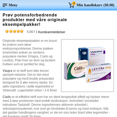
0
Meny
Min handlekurv (
$0.00
)
Prøv potensforbedrende
produkter med våre originale
eksempelpakker!
/
5.00
1
Kundeanmeldelser
Originale eksempelpakker er en boost
for potens som løser
ereksjonsproblemer. Denne pakken
inneholder prøver av verdens
populære merker (Viagra, Cialis og
Levitra). Prøv hver av dem og bestem
hvilken som er perfekt for deg.
Viagra
er et stoff som ikke krever
spesiell reklame. Det er det mest
populære og mest brukte preparatet,
designet for å øke menns styrke. En
aktiv ingrediens i dette legemidlet er
Sildenafil. Legemidlet virker i 3-6 timer.
Cialis
er et effektivt stoff som har en sterk terapeutisk effekt og hjelper menn
med å løse problemer med erektil dysfunksjon. Innholdet i produktet
inkluderer Tadalafil. Denne ingrediensen aktiverer arbeidet i
sirkulasjonssystemet, noe som gir blodstrøm til penis og hard ereksjon. Når
det gjelder handlingens varighet, er det en viss leder blant slike legemidler -
det fungerer opptil 36 timer.