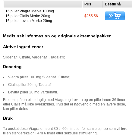
Pris
Bestill nå
16 piller Viagra Merke 100mg
16 piller Cialis Merke 20mg
$255.56
16 piller Levitra Merke 20mg
Medisinsk informasjon og originale eksempelpakker
Aktive ingredienser
Sildenafil Citrate, Vardenafil, Tadalafil;
Dosering
Viagra piller 100 mg Sildenafil Citrate;
Cialis piller 20 mg Tadalafil;
Levitra piller 20 mg Vardenafil.
En dose på en pille daglig med Viagra og Levitra og en pille innen 36 timer
etter Cialis må ikke overskrides. Hvis det er nødvendig med en lavere dose,
kan piller deles.
Bruk
Ta ønsket dose Viagra omtrent 30 til 60 minutter før samleie, noe som vil føre
til en sterk ereksjon i 4 til 6 timer etter seksuell stimulering.