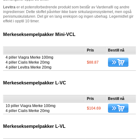
Levitra
er et potensforbedrende produkt som består av Vardenafil og andre
ingredienser. Dette stoffet påvirker ikke bare sirkulasjonssystemet, men også
penismuskulaturen. Det gir en lang ereksjon og ingen ubehag. Legemidlet gir
effekt i opptil 10 timer.
Merkeseksempelpakker Mini-VCL
Pris
Bestill nå
4 piller Viagra Merke 100mg
4 piller Cialis Merke 20mg
$88.87
4 piller Levitra Merke 20mg
Merkeseksempelpakker L-VC
Pris
Bestill nå
10 piller Viagra Merke 100mg
$104.69
4 piller Cialis Merke 20mg
Merkeseksempelpakker L-VL