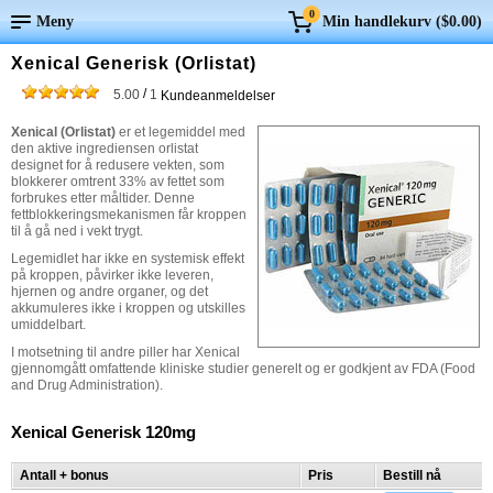
0
Meny
Min handlekurv (
$0.00
)
Xenical Generisk (Orlistat)
/
5.00
1
Kundeanmeldelser
Xenical (Orlistat)
er et legemiddel med
den aktive ingrediensen orlistat
designet for å redusere vekten, som
blokkerer omtrent 33% av fettet som
forbrukes etter måltider. Denne
fettblokkeringsmekanismen får kroppen
til å gå ned i vekt trygt.
Legemidlet har ikke en systemisk effekt
på kroppen, påvirker ikke leveren,
hjernen og andre organer, og det
akkumuleres ikke i kroppen og utskilles
umiddelbart.
I motsetning til andre piller har Xenical
gjennomgått omfattende kliniske studier generelt og er godkjent av FDA (Food
and Drug Administration).
Xenical Generisk 120mg
Antall + bonus
Pris
Bestill nå