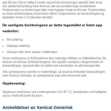
alle får det. Det er viktig å merke seg at hvis bivirkninger oppstår etter at du
har startet behandling med Xenical, bør du kontakte lege umiddelbart.
Forekomsten av bivirkninger øker med hyppig inntak av fet mat. Forekomsten
av disse bivirkningene observeres oftest i begynnelsen av behandlingen og
opphører innen 1-3 måneder deretter.
De vanligste bivirkningene av dette legemidlet er listet opp
nedenfor:
Fet avføring;
Hyppige avføring
Oransje eller brun væske i avføringen.
Disse endringene er forårsaket av den naturlige effekten av fettblokkering. De
beviser at Xenical (Orlistat) fungerer. De oppstår vanligvis i begynnelsen av
behandlingen, spesielt etter et måltid som inneholder en økt mengde fett.
Alle symptomene ovenfor er midlertidige, så snart du fortsetter behandlingen
med Xenical (Orlistat), vil symptomene avta eller forsvinne helt.
Oppbevaring:
Oppbevar medisinen ved romtemperatur (15-30 °C), beskytt den mot fuktighet
og lys. Hold det borte fra barn.
Anmeldelser av Xenical Generisk