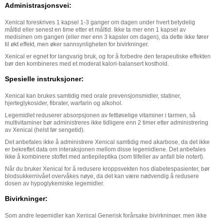
Administrasjonsvei:
Xenical foreskrives 1 kapsel 1-3 ganger om dagen under hvert betydelig
måltid eller senest en time etter et måltid. Ikke ta mer enn 1 kapsel av
medisinen om gangen (eller mer enn 3 kapsler om dagen), da dette ikke fører
til økt effekt, men øker sannsynligheten for bivirkninger.
Xenical er egnet for langvarig bruk, og for å forbedre den terapeutiske effekten
bør den kombineres med et moderat kalori-balansert kosthold.
Spesielle instruksjoner:
Xenical kan brukes samtidig med orale prevensjonsmidler, statiner,
hjerteglykosider, fibrater, warfarin og alkohol.
Legemidlet reduserer absorpsjonen av fettløselige vitaminer i tarmen, så
multivitaminer bør administreres ikke tidligere enn 2 timer etter administrering
av Xenical (helst før sengetid).
Det anbefales ikke å administrere Xenical samtidig med akarbose, da det ikke
er bekreftet data om interaksjonen mellom disse legemidlene. Det anbefales
ikke å kombinere stoffet med antiepileptika (som tilfeller av anfall ble notert).
Når du bruker Xenical for å redusere kroppsvekten hos diabetespasienter, bør
blodsukkernivået overvåkes nøye, da det kan være nødvendig å redusere
dosen av hypoglykemiske legemidler.
Bivirkninger:
Som andre legemidler kan Xenical Generisk forårsake bivirkninger, men ikke