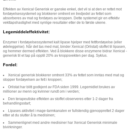
Effekten av Xenical Generisk er ganske enkel, det vil si at den er rettet mot
fordøyelsessystemet og blokkerer omtrent en tredjedel av fettet som
absorberes av mat og fordøyes av kroppen. Dette systemet gir en effektiv
vekttapshastighet med synlige resultater etter de to første ukene.
Legemiddeleffektivitet:
Enzymer i fordøyelsessystemet kalt lipase hjelper med fettfordøyelse (eller
ødeleggelse). Når det tas med mat, binder Xenical (Orlistat) stoffet til lipasen,
og hemmer dermed effekten. Ved å blokkere disse enzymene bidrar Xenical -
generisk til et tap på opptil 20% av kroppsvekten per dag. Syklus.
Fordel:
Xenical generisk blokkerer omtrent 33% av fettet som inntas med mat og
stopper fordøyelsen av fett i kroppen;
Orlistat har blitt godkjent av FDA siden 1999. Legemidlet brukes av
millioner av menn og kvinner rundt om i verden;
Den terapeutiske effekten av stoffet observeres etter 1-2 dager fra
behandlingsstart;
Lipases aktivitet i mage-tarmkanalen er fullstendig gjenopprettet 2 dager
etter at du slutter å ta medisinen;
Sammenlignet med andre medisiner har Xenical Generisk minimale
bivirkninger.