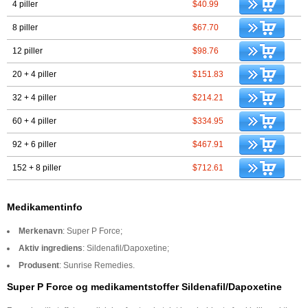
4 piller
$40.99
8 piller
$67.70
12 piller
$98.76
20 + 4 piller
$151.83
32 + 4 piller
$214.21
60 + 4 piller
$334.95
92 + 6 piller
$467.91
152 + 8 piller
$712.61
Medikamentinfo
Merkenavn
: Super P Force;
Aktiv ingrediens
: Sildenafil/Dapoxetine;
Produsent
: Sunrise Remedies.
Super P Force og medikamentstoffer Sildenafil/Dapoxetine