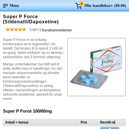
0
Meny
Min handlekurv (
$0.00
)
Super P Force
(Sildenafil/Dapoxetine)
/
5.00
3
Kundeanmeldelser
Super P Force er en entydig
kombinasjon av to legemidler i en
tablett. Det brukes til å oppnå 2 mål på
en gang: stabil ereksjon og en økning i
samleietiden ved å bremse utløsning.
Mange undersøkelser har blitt viet til
dette stoffet med to handlinger. En stor
mengde eksperimentelle og kliniske
bevis bekrefter at
kombinasjonsbehandlingen
(Sildenafil/Dapoxetine) er veldig
effektiv i behandlingen av komplekse
seksuelle problemer, spesielt for unge
menn.
Super P Force 100/60mg
Antall + bonus
Pris
Bestill nå