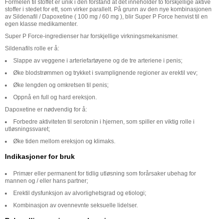
Formelen til stoffet er unik i den forstand at det inneholder to forskjellige aktive
stoffer i stedet for ett, som virker parallelt. På grunn av den nye kombinasjonen
av Sildenafil / Dapoxetine ( 100 mg / 60 mg ), blir Super P Force henvist til en
egen klasse medikamenter.
Super P Force-ingredienser har forskjellige virkningsmekanismer.
Sildenafils rolle er å:
Slappe av veggene i arteriefartøyene og de tre arteriene i penis;
Øke blodstrømmen og trykket i svamplignende regioner av erektil vev;
Øke lengden og omkretsen til penis;
Oppnå en full og hard ereksjon.
Dapoxetine er nødvendig for å:
Forbedre aktiviteten til serotonin i hjernen, som spiller en viktig rolle i
utløsningssvaret;
Øke tiden mellom ereksjon og klimaks.
Indikasjoner for bruk
Primær eller permanent for tidlig utløsning som forårsaker ubehag for
mannen og / eller hans partner;
Erektil dysfunksjon av alvorlighetsgrad og etiologi;
Kombinasjon av ovennevnte seksuelle lidelser.