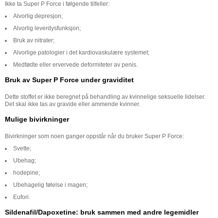
Ikke ta Super P Force i følgende tilfeller:
Alvorlig depresjon;
Alvorlig leverdysfunksjon;
Bruk av nitrater;
Alvorlige patologier i det kardiovaskulære systemet;
Medfødte eller ervervede deformiteter av penis.
Bruk av Super P Force under graviditet
Dette stoffet er ikke beregnet på behandling av kvinnelige seksuelle lidelser.
Det skal ikke tas av gravide eller ammende kvinner.
Mulige bivirkninger
Bivirkninger som noen ganger oppstår når du bruker Super P Force:
Svette;
Ubehag;
hodepine;
Ubehagelig følelse i magen;
Eufori.
Sildenafil/Dapoxetine: bruk sammen med andre legemidler