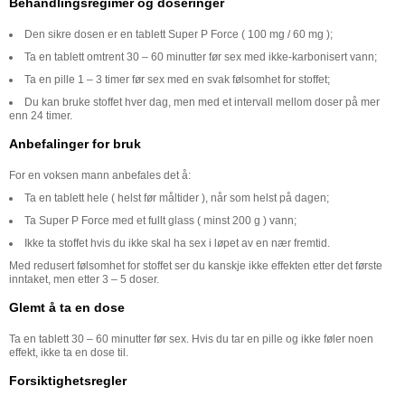
Behandlingsregimer og doseringer
Den sikre dosen er en tablett Super P Force ( 100 mg / 60 mg );
Ta en tablett omtrent 30 – 60 minutter før sex med ikke-karbonisert vann;
Ta en pille 1 – 3 timer før sex med en svak følsomhet for stoffet;
Du kan bruke stoffet hver dag, men med et intervall mellom doser på mer
enn 24 timer.
Anbefalinger for bruk
For en voksen mann anbefales det å:
Ta en tablett hele ( helst før måltider ), når som helst på dagen;
Ta Super P Force med et fullt glass ( minst 200 g ) vann;
Ikke ta stoffet hvis du ikke skal ha sex i løpet av en nær fremtid.
Med redusert følsomhet for stoffet ser du kanskje ikke effekten etter det første
inntaket, men etter 3 – 5 doser.
Glemt å ta en dose
Ta en tablett 30 – 60 minutter før sex. Hvis du tar en pille og ikke føler noen
effekt, ikke ta en dose til.
Forsiktighetsregler