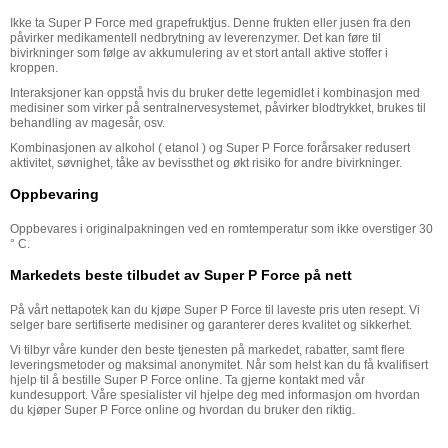
Ikke ta Super P Force med grapefruktjus. Denne frukten eller jusen fra den
påvirker medikamentell nedbrytning av leverenzymer. Det kan føre til
bivirkninger som følge av akkumulering av et stort antall aktive stoffer i
kroppen.
Interaksjoner kan oppstå hvis du bruker dette legemidlet i kombinasjon med
medisiner som virker på sentralnervesystemet, påvirker blodtrykket, brukes til
behandling av magesår, osv.
Kombinasjonen av alkohol ( etanol ) og Super P Force forårsaker redusert
aktivitet, søvnighet, tåke av bevissthet og økt risiko for andre bivirkninger.
Oppbevaring
Oppbevares i originalpakningen ved en romtemperatur som ikke overstiger 30
° C.
Markedets beste tilbudet av Super P Force på nett
På vårt nettapotek kan du kjøpe Super P Force til laveste pris uten resept. Vi
selger bare sertifiserte medisiner og garanterer deres kvalitet og sikkerhet.
Vi tilbyr våre kunder den beste tjenesten på markedet, rabatter, samt flere
leveringsmetoder og maksimal anonymitet. Når som helst kan du få kvalifisert
hjelp til å bestille Super P Force online. Ta gjerne kontakt med vår
kundesupport. Våre spesialister vil hjelpe deg med informasjon om hvordan
du kjøper Super P Force online og hvordan du bruker den riktig.