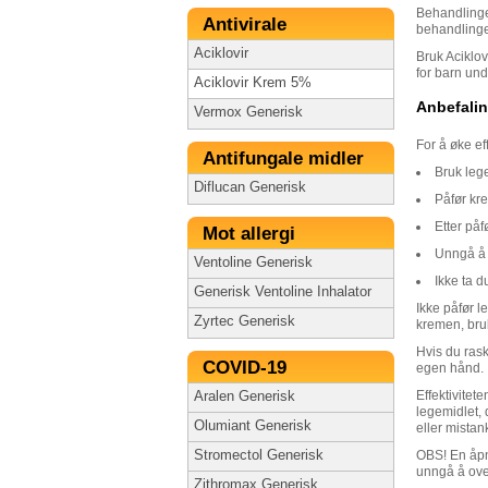
Behandlinge
Antivirale
behandlingen
Aciklovir
Bruk Aciklo
for barn un
Aciklovir Krem 5%
Anbefalin
Vermox Generisk
For å øke ef
Antifungale midler
Bruk leg
Diflucan Generisk
Påfør kre
Etter på
Mot allergi
Unngå å 
Ventoline Generisk
Ikke ta d
Generisk Ventoline Inhalator
Ikke påfør l
Zyrtec Generisk
kremen, bru
Hvis du rask
COVID-19
egen hånd.
Effektivitet
Aralen Generisk
legemidlet, 
Olumiant Generisk
eller mistan
Stromectol Generisk
OBS! En åpne
unngå å over
Zithromax Generisk