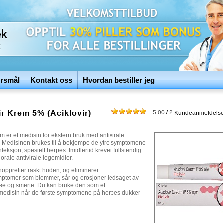
ørsmål
Kontakt oss
Hvordan bestiller jeg
/
ir Krem 5% (Aciklovir)
5.00
2
Kundeanmeldelse
em er et medisin for ekstern bruk med antivirale
 Medisinen brukes til å bekjempe de ytre symptomene
nfeksjon, spesielt herpes. Imidlertid krever fullstendig
 orale antivirale legemidler.
oppretter raskt huden, og eliminerer
tomer som blemmer, sår og erosjoner ledsaget av
løe og smerte. Du kan bruke den som et
smedisin når de første symptomene på herpes dukker