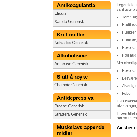
Antikoagulantia
Legemidlet t
vanligste bi
Eliquis
Tørr hud;
Xarelto Generisk
Hudflass
Hudbren
Kreftmidler
Hudkløe;
Nolvadex Generisk
Hevelse;
Alkoholisme
Rød hud
Mer alvorlig
Antabuse Generisk
Hevelse i
Slutt å røyke
Besværet
Champix Generisk
Alvorlig u
Feber.
Antidepressiva
Hvis bivirkn
bivirkninger
Prozac Generisk
I noen tilfe
Strattera Generisk
bør være en 
Muskelavslappende
Aciklovir
midler