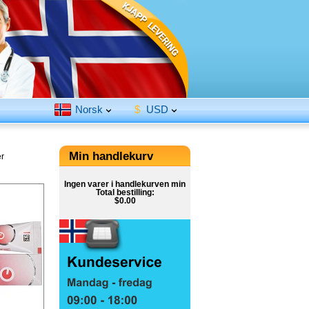
Norsk
$
USD
Min handlekurv
r
Ingen varer i handlekurven min
Total bestilling:
$0.00