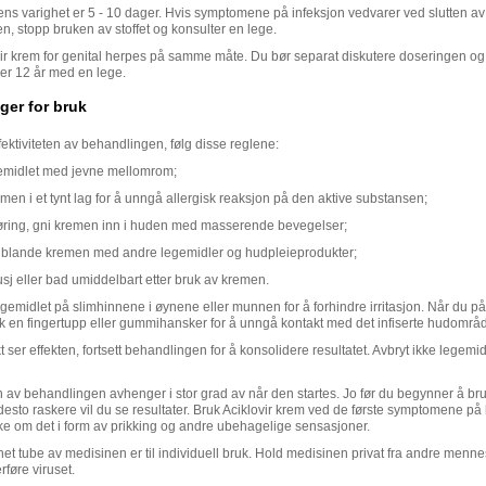
ns varighet er 5 - 10 dager. Hvis symptomene på infeksjon vedvarer ved slutten av
, stopp bruken av stoffet og konsulter en lege.
vir krem for genital herpes på samme måte. Du bør separat diskutere doseringen o
der 12 år med en lege.
ger for bruk
fektiviteten av behandlingen, følg disse reglene:
emidlet med jevne mellomrom;
men i et tynt lag for å unngå allergisk reaksjon på den aktive substansen;
føring, gni kremen inn i huden med masserende bevegelser;
blande kremen med andre legemidler og hudpleieprodukter;
usj eller bad umiddelbart etter bruk av kremen.
egemidlet på slimhinnene i øynene eller munnen for å forhindre irritasjon. Når du på
k en fingertupp eller gummihansker for å unngå kontakt med det infiserte hudområd
t ser effekten, fortsett behandlingen for å konsolidere resultatet. Avbryt ikke legemid
en av behandlingen avhenger i stor grad av når den startes. Jo før du begynner å br
desto raskere vil du se resultater. Bruk Aciklovir krem ved de første symptomene på
ke om det i form av prikking og andre ubehagelige sensasjoner.
t tube av medisinen er til individuell bruk. Hold medisinen privat fra andre menne
føre viruset.