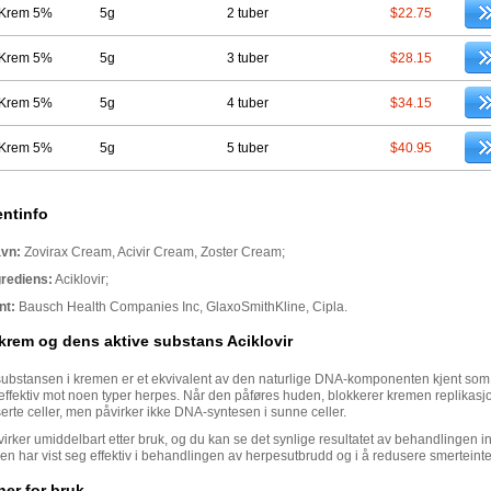
r Krem 5%
5g
2 tuber
$22.75
r Krem 5%
5g
3 tuber
$28.15
r Krem 5%
5g
4 tuber
$34.15
r Krem 5%
5g
5 tuber
$40.95
ntinfo
vn:
Zovirax Cream, Acivir Cream, Zoster Cream;
grediens:
Aciklovir;
nt:
Bausch Health Companies Inc, GlaxoSmithKline, Cipla.
 krem og dens aktive substans Aciklovir
substansen i kremen er et ekvivalent av den naturlige DNA-komponenten kjent so
 effektiv mot noen typer herpes. Når den påføres huden, blokkerer kremen replikas
fiserte celler, men påvirker ikke DNA-syntesen i sunne celler.
irker umiddelbart etter bruk, og du kan se det synlige resultatet av behandlingen i
n har vist seg effektiv i behandlingen av herpesutbrudd og i å redusere smerteinte
ner for bruk