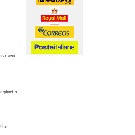
virus, som
om
sregimet er
Påfør