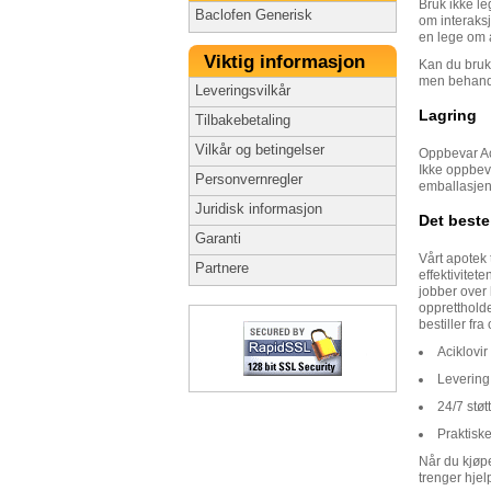
Bruk ikke l
Baclofen Generisk
om interaks
en lege om 
Viktig informasjon
Kan du bruke
men behandl
Leveringsvilkår
Lagring
Tilbakebetaling
Vilkår og betingelser
Oppbevar Aci
Ikke oppbeva
Personvernregler
emballasjen
Juridisk informasjon
Det beste
Garanti
Vårt apotek 
Partnere
effektivitet
jobber over 
opprettholde
bestiller fr
Aciklovir
Levering
24/7 støtt
Praktisk
Når du kjøp
trenger hjel