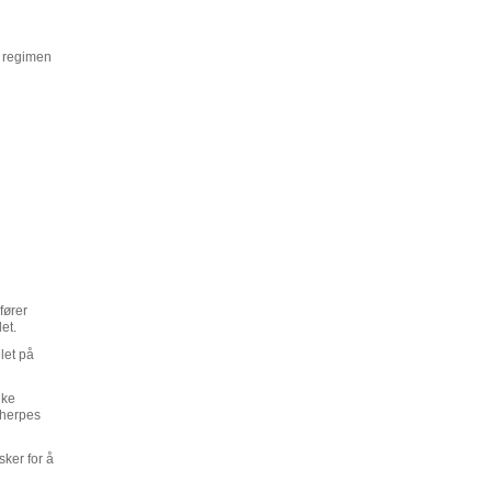
g regimen
fører
et.
let på
uke
 herpes
sker for å