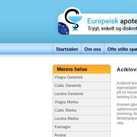
Startsiden
Om oss
Ofte stilte sp
Menns helse
Aciklov
Viagra Generisk
Aciklovir kr
Cialis Generisk
egenskaper.
på en virusi
Levitra Generisk
bedring å ta
Viagra Merke
Kremen gjen
sykdomssymp
Cialis Merke
brenning, k
førstehjelp
Levitra Merke
opp.
Kamagra
Avana