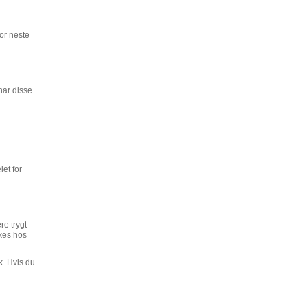
for neste
har disse
et for
re trygt
ukes hos
k. Hvis du