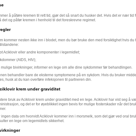
se
mer å påføre kremen til rett tid, gjør det så snart du husker det. Hvis det er nær tid 
å det og påfør kremen i henhold til det foreskrevne regimet.
egler
em kommer nesten ikke inn i blodet, men du bør bruke den med forsiktighet hvis du 
tilstandene:
ot Aciklovir eller andre komponenter i legemidlet;
kdommer (AIDS, HIV);
 mulige bivirkninger, informer en lege om alle dine sykdommer før behandlingen.
nen behandler bare de eksterne symptomene på en sykdom. Hvis du bruker middel
es, husk at du kan overføre infeksjonen til partneren din.
ciklovir krem under graviditet
tere bruk av Aciklovir krem under graviditet med en lege. Aciklovir har vist seg å væ
inistrasjon, og det er for øyeblikket ingen bevis for mulige fosterskader når det br
ner.
r ingen data om hvorvidt Aciklovir kommer inn i morsmelk, som det gjør ved oral bru
ulter en lege om legemidlets sikkerhet.
virkninger