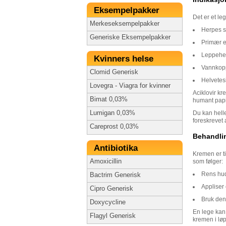
Eksempelpakker
Det er et le
Merkeseksempelpakker
Herpes s
Generiske Eksempelpakker
Primær e
Leppehe
Kvinners helse
Vannkop
Clomid Generisk
Helvetesi
Lovegra - Viagra for kvinner
Aciklovir kr
Bimat 0,03%
humant papi
Lumigan 0,03%
Du kan hell
foreskrevet 
Careprost 0,03%
Behandli
Antibiotika
Kremen er ti
Amoxicillin
som følger:
Rens hud
Bactrim Generisk
Appliser 
Cipro Generisk
Bruk den
Doxycycline
En lege kan
Flagyl Generisk
kremen i lø