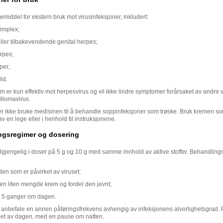
gemiddel for ekstern bruk mot virusinfeksjoner, inkludert:
implex;
ller tilbakevendende genital herpes;
rpes;
per;
ld.
em er kun effektiv mot herpesvirus og vil ikke lindre symptomer forårsaket av andre 
llomavirus.
er ikke bruke medisinen til å behandle soppinfeksjoner som trøske. Bruk kremen s
av en lege eller i henhold til instruksjonene.
ngsregimer og dosering
lgjengelig i doser på 5 g og 10 g med samme innhold av aktive stoffer. Behandling
en som er påvirket av viruset;
en liten mengde krem og fordel den jevnt;
 5 ganger om dagen.
 anbefale en annen påføringsfrekvens avhengig av infeksjonens alvorlighetsgrad. 
pet av dagen, med en pause om natten.