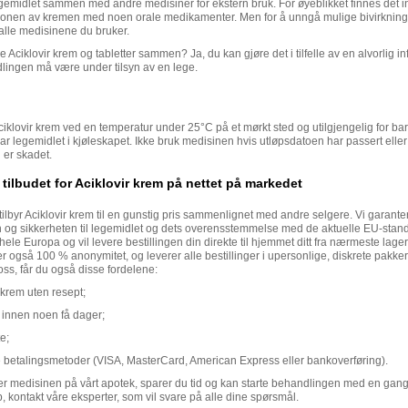
egemidlet sammen med andre medisiner for ekstern bruk. For øyeblikket finnes det 
jonen av kremen med noen orale medikamenter. Men for å unngå mulige bivirkninge
alle medisinene du bruker.
 Aciklovir krem og tabletter sammen? Ja, du kan gjøre det i tilfelle av en alvorlig in
ingen må være under tilsyn av en lege.
klovir krem ved en temperatur under 25°C på et mørkt sted og utilgjengelig for bar
r legemidlet i kjøleskapet. Ikke bruk medisinen hvis utløpsdatoen har passert eller
 er skadet.
 tilbudet for Aciklovir krem på nettet på markedet
tilbyr Aciklovir krem til en gunstig pris sammenlignet med andre selgere. Vi garante
en og sikkerheten til legemidlet og dets overensstemmelse med de aktuelle EU-stan
hele Europa og vil levere bestillingen din direkte til hjemmet ditt fra nærmeste lager
r også 100 % anonymitet, og leverer alle bestillinger i upersonlige, diskrete pakker
a oss, får du også disse fordelene:
 krem uten resept;
 innen noen få dager;
e;
e betalingsmetoder (VISA, MasterCard, American Express eller bankoverføring).
er medisinen på vårt apotek, sparer du tid og kan starte behandlingen med en gang
p, kontakt våre eksperter, som vil svare på alle dine spørsmål.