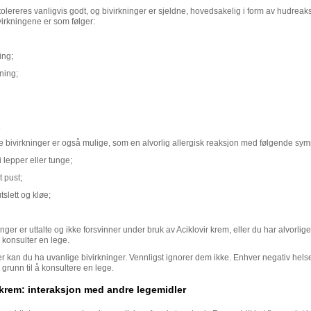
olereres vanligvis godt, og bivirkninger er sjeldne, hovedsakelig i form av hudreak
virkningene er som følger:
ing;
ning;
.
e bivirkninger er også mulige, som en alvorlig allergisk reaksjon med følgende sy
 lepper eller tunge;
 pust;
tslett og kløe;
inger er uttalte og ikke forsvinner under bruk av Aciklovir krem, eller du har alvorlige
, konsulter en lege.
ller kan du ha uvanlige bivirkninger. Vennligst ignorer dem ikke. Enhver negativ hel
grunn til å konsultere en lege.
 krem: interaksjon med andre legemidler