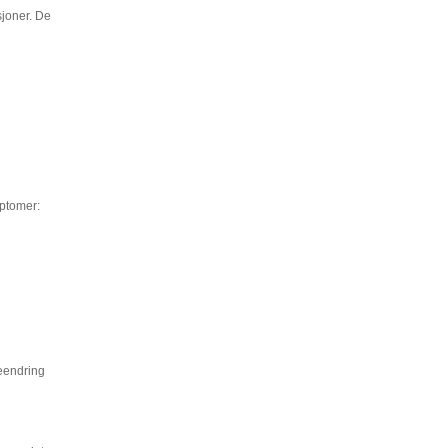
sjoner. De
mptomer:
seendring