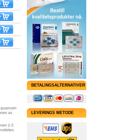
BETALINGSALTERNATIVER
m guanosin
jonen av
LEVERINGS METODE
nnen 2-3
nsiteten.