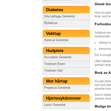
Glemt do
Diabetes
Hvis du glem
Glucophage Generisk
bruk, vent p
Rybelsus
Forholdsr
Aciklovir kr
Vekttap
medisinske 
Xenical Generisk
Allergi m
Immunsy
Hudpleie
For å unngå
Accutane Generisk
OBS! Medisi
Tretinoin Krem
genital herp
Tretinoin Gel
Bruk av A
Mot hårtap
Du bør disku
ved oral adm
Propecia Generisk
gravide kvin
Det er helle
Hjertesykdommer
ammer, kons
Lasix Generisk
Mulige bi