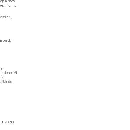
ingen data
r, informer
feksjon,
n og dyr.
rer
dardene. Vi
. Vi
. Når du
. Hvis du