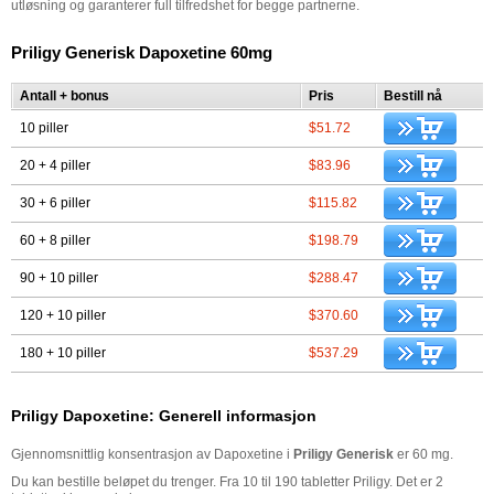
utløsning og garanterer full tilfredshet for begge partnerne.
Priligy Generisk Dapoxetine 60mg
Antall + bonus
Pris
Bestill nå
10 piller
$51.72
20 + 4 piller
$83.96
30 + 6 piller
$115.82
60 + 8 piller
$198.79
90 + 10 piller
$288.47
120 + 10 piller
$370.60
180 + 10 piller
$537.29
Priligy Dapoxetine: Generell informasjon
Gjennomsnittlig konsentrasjon av Dapoxetine i
Priligy Generisk
er 60 mg.
Du kan bestille beløpet du trenger. Fra 10 til 190 tabletter Priligy. Det er 2