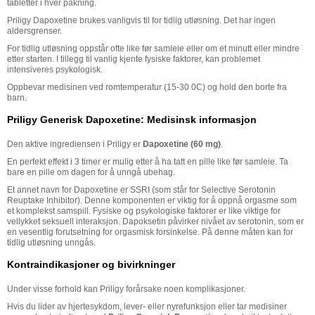
tabletter i hver pakning.
Priligy Dapoxetine brukes vanligvis til for tidlig utløsning. Det har ingen
aldersgrenser.
For tidlig utløsning oppstår ofte like før samleie eller om et minutt eller mindre
etter starten. I tillegg til vanlig kjente fysiske faktorer, kan problemet
intensiveres psykologisk.
Oppbevar medisinen ved romtemperatur (15-30 0C) og hold den borte fra
barn.
Priligy Generisk Dapoxetine: Medisinsk informasjon
Den aktive ingrediensen i Priligy er
Dapoxetine (60 mg)
.
En perfekt effekt i 3 timer er mulig etter å ha tatt en pille like før samleie. Ta
bare en pille om dagen for å unngå ubehag.
Et annet navn for Dapoxetine er SSRI (som står for Selective Serotonin
Reuptake Inhibitor). Denne komponenten er viktig for å oppnå orgasme som
et komplekst samspill. Fysiske og psykologiske faktorer er like viktige for
vellykket seksuell interaksjon. Dapoksetin påvirker nivået av serotonin, som er
en vesentlig forutsetning for orgasmisk forsinkelse. På denne måten kan for
tidlig utløsning unngås.
Kontraindikasjoner og bivirkninger
Under visse forhold kan Priligy forårsake noen komplikasjoner.
Hvis du lider av hjertesykdom, lever- eller nyrefunksjon eller tar medisiner