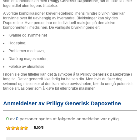
som er kontraindisert med
Priligy Generisk Dapoxetine
, bør du ikke ta dette
legemidlet uten legens tillatelse.
Alvorlige komplikasjoner krever legehjelp, mens mindre bivirkninger kan
forsvinne over tid uavhengig av hverandre. Bivirkninger kan skyldes
Dapoxetine. Hver person har en individuell reaksjon på den aktive
komponenten i medisinen. De vanligste bivirkningene er:
Kvalme og svimmelhet
Hodepine;
Problemer med søvn;
Diaré og magesmerter;
Følelse av utmattelse.
I noen sjeldne tilfeller kan det ta synkope å ta
Priligy Generisk Dapoxetine
i
lang tid. Det er generelt ikke farlig for helsen din. Men hvis du føler deg
svimmel og mistenker at den kan miste bevisstheten, bør du unngå potensielt
farlige situasjoner som å kjøre bil eller bruke maskiner.
Anmeldelser av Priligy Generisk Dapoxetine
0
av
0
personer syntes at følgende anmeldelse var nyttig
5.00
/
5