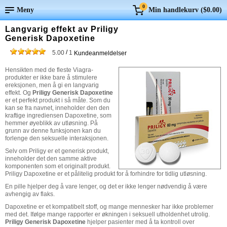
0
Meny
Min handlekurv (
$0.00
)
Langvarig effekt av Priligy
Generisk Dapoxetine
/
5.00
1
Kundeanmeldelser
Hensikten med de fleste Viagra-
produkter er ikke bare å stimulere
ereksjonen, men å gi en langvarig
effekt. Og
Priligy Generisk Dapoxetine
er et perfekt produkt i så måte. Som du
kan se fra navnet, inneholder den den
kraftige ingrediensen Dapoxetine, som
hemmer øyeblikk av utløsning. På
grunn av denne funksjonen kan du
forlenge den seksuelle interaksjonen.
Selv om Priligy er et generisk produkt,
inneholder det den samme aktive
komponenten som et originalt produkt.
Priligy Dapoxetine er et pålitelig produkt for å forhindre for tidlig utløsning.
En pille hjelper deg å vare lenger, og det er ikke lenger nødvendig å være
avhengig av flaks.
Dapoxetine er et kompatibelt stoff, og mange mennesker har ikke problemer
med det. Ifølge mange rapporter er økningen i seksuell utholdenhet utrolig.
Priligy Generisk Dapoxetine
hjelper pasienter med å ta kontroll over