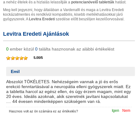
a nehéz ételek és a hizlalás lelassítják a
potencianövelő tabletták
hatást.
Meg kell jegyezni, hogy általában a Vardenafil és maga a Levitra Eredeti
kockázatmentes és rendkívül kompatibilis, kisebb mellékhatásokkal járó
gyógyszerek. A
Levitra Eredeti
szedése előtt beszéljen kezelőorvosával.
Levitra Eredeti Ajánlások
0
ember közül
0
találta hasznosnak az alábbi értékelést
5.00
/
5
Emil
Abszolút TÖKÉLETES. Nehézségeim vannak a jó és erős
erekció fenntartásával a neuropátia elleni gyógyszerek miatt. Ez
a tabletta harcol az egész ellen, és úgy érzem magam, mint egy
20 éves. Ideális azoknak, akik szeretnék javítani kapcsolatukat
.... 44 évesen mindenképpen szükségem van rá.
Igen
Nem
Hasznos volt az ön számára ez az értékelés?