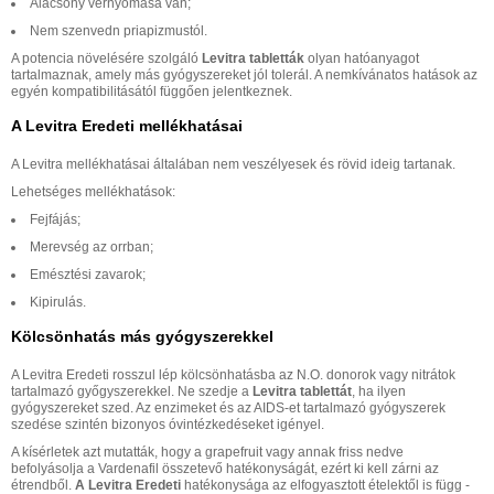
Alacsony vérnyomása van;
Nem szenvedn priapizmustól.
A potencia növelésére szolgáló
Levitra tabletták
olyan hatóanyagot
tartalmaznak, amely más gyógyszereket jól tolerál. A nemkívánatos hatások az
egyén kompatibilitásától függően jelentkeznek.
A Levitra Eredeti mellékhatásai
A Levitra mellékhatásai általában nem veszélyesek és rövid ideig tartanak.
Lehetséges mellékhatások:
Fejfájás;
Merevség az orrban;
Emésztési zavarok;
Kipirulás.
Kölcsönhatás más gyógyszerekkel
A Levitra Eredeti rosszul lép kölcsönhatásba az N.O. donorok vagy nitrátok
tartalmazó győgyszerekkel. Ne szedje a
Levitra tablettát
, ha ilyen
gyógyszereket szed. Az enzimeket és az AIDS-et tartalmazó gyógyszerek
szedése szintén bizonyos óvintézkedéseket igényel.
A kísérletek azt mutatták, hogy a grapefruit vagy annak friss nedve
befolyásolja a Vardenafil összetevő hatékonyságát, ezért ki kell zárni az
étrendből.
A Levitra Eredeti
hatékonysága az elfogyasztott ételektől is függ -