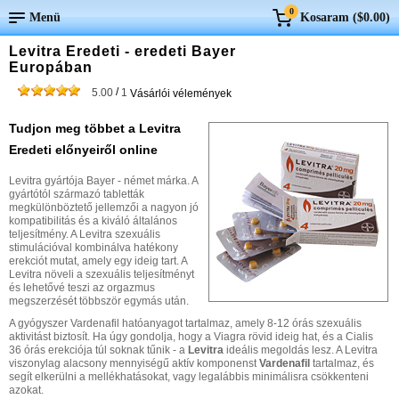
0
Menü
Kosaram (
$0.00
)
Levitra Eredeti - eredeti Bayer
Europában
/
5.00
1
Vásárlói vélemények
Tudjon meg többet a Levitra
Eredeti előnyeiről online
Levitra gyártója Bayer - német márka. A
gyártótól származó tabletták
megkülönböztető jellemzői a nagyon jó
kompatibilitás és a kiváló általános
teljesítmény. A Levitra szexuális
stimulációval kombinálva hatékony
erekciót mutat, amely egy ideig tart. A
Levitra növeli a szexuális teljesítményt
és lehetővé teszi az orgazmus
megszerzését többször egymás után.
A gyógyszer Vardenafil hatóanyagot tartalmaz, amely 8-12 órás szexuális
aktivitást biztosít. Ha úgy gondolja, hogy a Viagra rövid ideig hat, és a Cialis
36 órás erekciója túl soknak tűnik - a
Levitra
ideális megoldás lesz. A Levitra
viszonylag alacsony mennyiségű aktív komponenst
Vardenafil
tartalmaz, és
segít elkerülni a mellékhatásokat, vagy legalábbis minimálisra csökkenteni
azokat.