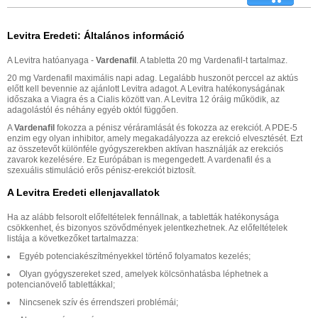
Levitra Eredeti: Általános információ
A Levitra hatóanyaga -
Vardenafil
. A tabletta 20 mg Vardenafil-t tartalmaz.
20 mg Vardenafil maximális napi adag. Legalább huszonöt perccel az aktús
előtt kell bevennie az ajánlott Levitra adagot. A Levitra hatékonyságának
időszaka a Viagra és a Cialis között van. A Levitra 12 óráig működik, az
adagolástól és néhány egyéb októl függően.
A
Vardenafil
fokozza a pénisz véráramlását és fokozza az erekciót. A PDE-5
enzim egy olyan inhibitor, amely megakadályozza az erekció elvesztését. Ezt
az összetevőt különféle gyógyszerekben aktívan használják az erekciós
zavarok kezelésére. Ez Európában is megengedett. A vardenafil és a
szexuális stimuláció erõs pénisz-erekciót biztosít.
A Levitra Eredeti ellenjavallatok
Ha az alább felsorolt előfeltételek fennállnak, a tabletták hatékonysága
csökkenhet, és bizonyos szövődmények jelentkezhetnek. Az előfeltételek
listája a következőket tartalmazza:
Egyéb potenciakészítményekkel történő folyamatos kezelés;
Olyan gyógyszereket szed, amelyek kölcsönhatásba léphetnek a
potencianövelő tablettákkal;
Nincsenek szív és érrendszeri problémái;