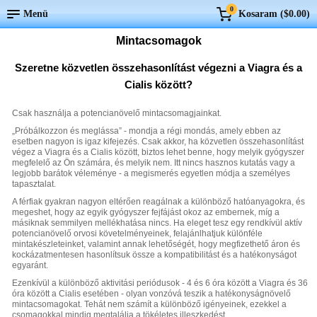
0
Menü
Kosaram (
$0.00
)
Mintacsomagok
Szeretne közvetlen összehasonlítást végezni a Viagra és a
Cialis között?
Csak használja a potencianövelő mintacsomagjainkat.
„Próbálkozzon és meglássa” - mondja a régi mondás, amely ebben az
esetben nagyon is igaz kifejezés. Csak akkor, ha közvetlen összehasonlítást
végez a Viagra és a Cialis között, biztos lehet benne, hogy melyik gyógyszer
megfelelő az Ön számára, és melyik nem. Itt nincs hasznos kutatás vagy a
legjobb barátok véleménye - a megismerés egyetlen módja a személyes
tapasztalat.
A férfiak gyakran nagyon eltérően reagálnak a különböző hatóanyagokra, és
megeshet, hogy az egyik gyógyszer fejfájást okoz az embernek, míg a
másiknak semmilyen mellékhatása nincs. Ha eleget tesz egy rendkívül aktív
potencianövelő orvosi követelményeinek, felajánlhatjuk különféle
mintakészleteinket, valamint annak lehetőségét, hogy megfizethető áron és
kockázatmentesen hasonlítsuk össze a kompatibilitást és a hatékonyságot
egyaránt.
Ezenkívül a különböző aktivitási periódusok - 4 és 6 óra között a Viagra és 36
óra között a Cialis esetében - olyan vonzóvá teszik a hatékonyságnövelő
mintacsomagokat. Tehát nem számít a különböző igényeinek, ezekkel a
csomagokkal mindig megtalálja a tökéletes illeszkedést.