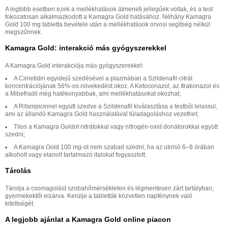
A legtöbb esetben ezek a mellékhatások átmeneti jellegűek voltak, és a test
fokozatosan alkalmazkodott a Kamagra Gold hatásához. Néhány Kamagra
Gold 100 mg tabletta bevétele után a mellékhatások orvosi segítség nélkül
megszűnnek.
Kamagra Gold: interakció más gyógyszerekkel
A Kamagra Gold interakciója más gyógyszerekkel:
A Cimetidin egyidejű szedésével a plazmában a Szildenafil-citrát
koncentrációjának 56%-os növekedést okoz. A Ketoconazol, az Itrakonazol és
a Mibefradil még hatékonyabbak, ami mellékhatásokat okozhat;
A Rifampicinnel együtt szedve a Szildenafil kiválasztása a testből lelassul,
ami az állandó Kamagra Gold használatával túladagoláshoz vezethet;
Tilos a Kamagra Goldot nitrátokkal vagy nitrogén-oxid donátorokkal együtt
szedni;
A Kamagra Gold 100 mg-ot nem szabad szedni, ha az utolsó 6–8 órában
alkoholt vagy etanolt tartalmazó italokat fogyasztott.
Tárolás
Tárolja a csomagolást szobahőmérsékleten és légmentesen zárt tartályban,
gyermekektől elzárva. Kerülje a tabletták közvetlen napfénynek való
kitettségét.
A legjobb ajánlat a Kamagra Gold online piacon