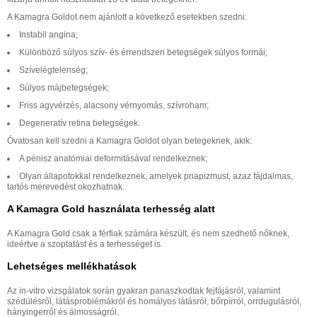
A Kamagra Goldot nem ajánlott a következő esetekben szedni:
Instabil angina;
Különböző súlyos szív- és érrendszeri betegségek súlyos formái;
Szívelégtelenség;
Súlyos májbetegségek;
Friss agyvérzés, alacsony vérnyomás, szívroham;
Degeneratív retina betegségek.
Óvatosan kell szedni a Kamagra Goldot olyan betegeknek, akik:
A pénisz anatómiai deformitásával rendelkeznek;
Olyan állapotokkal rendelkeznek, amelyek priapizmust, azaz fájdalmas,
tartós merevedést okozhatnak.
A Kamagra Gold használata terhesség alatt
A Kamagra Gold csak a férfiak számára készült, és nem szedhető nőknek,
ideértve a szoptatást és a terhességet is.
Lehetséges mellékhatások
Az in-vitro vizsgálatok során gyakran panaszkodtak fejfájásról, valamint
szédülésről, látásproblémákról és homályos látásról, bőrpírról, orrdugulásról,
hányingerről és álmosságról.