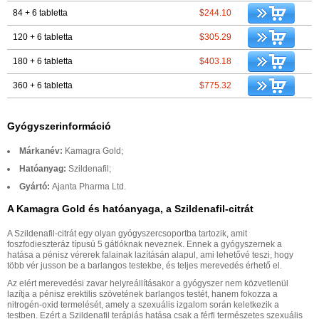
84 + 6 tabletta
$244.10
120 + 6 tabletta
$305.29
180 + 6 tabletta
$403.18
360 + 6 tabletta
$775.32
Gyógyszerinformáció
Márkanév:
Kamagra Gold;
Hatóanyag:
Szildenafil;
Gyártó:
Ajanta Pharma Ltd.
A Kamagra Gold és hatóanyaga, a Szildenafil-citrát
A Szildenafil-citrát egy olyan gyógyszercsoportba tartozik, amit
foszfodieszteráz típusú 5 gátlóknak neveznek. Ennek a gyógyszernek a
hatása a pénisz vérerek falainak lazításán alapul, ami lehetővé teszi, hogy
több vér jusson be a barlangos testekbe, és teljes merevedés érhető el.
Az elért merevedési zavar helyreállításakor a gyógyszer nem közvetlenül
lazítja a pénisz erektilis szövetének barlangos testét, hanem fokozza a
nitrogén-oxid termelését, amely a szexuális izgalom során keletkezik a
testben. Ezért a Szildenafil terápiás hatása csak a férfi természetes szexuális