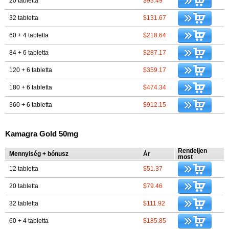
20 tabletta
$93.49
32 tabletta
$131.67
60 + 4 tabletta
$218.64
84 + 6 tabletta
$287.17
120 + 6 tabletta
$359.17
180 + 6 tabletta
$474.34
360 + 6 tabletta
$912.15
Kamagra Gold 50mg
Rendeljen
Mennyiség + bónusz
Ár
most
12 tabletta
$51.37
20 tabletta
$79.46
32 tabletta
$111.92
60 + 4 tabletta
$185.85