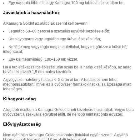
Egy naponta több mint egy Kamagra 100 mg tablettát ne szedjen be.
Javaslatok a használathoz
A Kamagra Goldot az alábbiak szerint kell bevenni:
Legalább 50–60 perccel a szexuális együttlét kezdése előtt;
Üres gyomorra vagy legalább egy órával étkezés után;
Ne törje meg vagy rágja meg a tablettákat, hogy megőrizze a külső héj
integritását;
Egy kis mennyiségű (100–150 ml) vízzel.
Ha a tablettákat zsíros étkezés után szedi be, a hatás kissé később, az adag
bevételét követő 1,5 óra múlva kezdődik.
A gyógyszer hatékony hatása 4–5 órán át tart. A hatásidőt nem lehet
meghosszabbítani, mivel ez a gyógyszer farmakokinetikai sajátossága miatt
lehetséges.
Kihagyott adag
A legtöbb esetben a Kamagra Goldot tüneti kezelésre használják. Vegye be a
gyógyszert a szexuális együttlét előtt, de ne több mint naponta egyszer.
Elővigyázatosság
Nem ajánlott a Kamagra Goldot alkoholos italokkal együtt szedni. A gyártó
kizárja annak használatát 18 év alatti betegeknél.