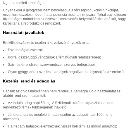
izgalma mellett lehetséges.
Ugyanakkor a gyógyszer nem befolyásolja a férfi reprodukciós funkcióját,
mivel természetes módon hat a potencia mechanizmusára. Tehát egy teljesen
biztonságos módot kap az elveszett merevedés helyreállítására anélkül, hogy
károsítaná a reprodukciós rendszert.
Használati javallatok
Erektilis diszfunkció esetén a következő tényezők miatt:
Pszichológiai zavarok;
Korral összefüggő változások a férfi húgyúti rendszerében;
Szív- és érrendszeri szervrendszer szerves betegségei;
Olyan gyógyszerek szedése, amelyek negatívan befolyásolják az erekciót.
Kezelési rend és adagolás
Hacsak az orvos másképpen nem rendeli, a Kamagra Gold használatát az
alábbi rend szerint ajánlott:
Az induló adag napi 50 mg. A Szildenafil korábbi tapasztalattal nem
rendelkező férfiak többségének írják elő.
Jó tolerancia és megfelelő hatás esetén az adagot napi 100 mg-ig
növelhetik;
Ha negatív hatások jelentkeznek, vissza kell térni az induló adaghoz;