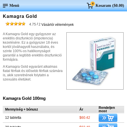
0
Menü
Kosaram (
$0.00
)
Kamagra Gold
/
4.75
2
Vásárlói vélemények
A Kamagra Gold egy gyógyszer az
erektilis diszfunkció (impotencia)
kezelésére. Ez a gyógyszer 18 éves
kortól jóváhagyott használatra, és
szinte 100%-os hatékonyságot
garantál a legtöbb erektilis diszfunkció
formájára.
A Kamagra Gold egyaránt alkalmas
fiatal férfiak és idősebb férfiak számára
is, akik szeretnének folytatni a
szexuális életüket.
Kamagra Gold 100mg
Rendeljen
Mennyiség + bónusz
Ár
most
12 tabletta
$60.42