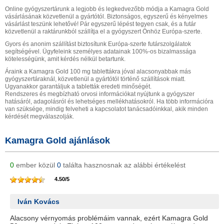
Online gyógyszertárunk a legjobb és legkedvezőbb módja a Kamagra Gold
vásárlásának közvetlenül a gyártótól. Biztonságos, egyszerű és kényelmes
vásárlást teszünk lehetővé! Pár egyszerű lépést tegyen csak, és a futár
közvetlenül a raktárunkból szállítja el a gyógyszert Önhöz Európa-szerte.
Gyors és anonim szállítást biztosítunk Európa-szerte futárszolgálatok
segítségével. Ügyfeleink személyes adatainak 100%-os bizalmassága
kötelességünk, amit kérdés nélkül betartunk.
Áraink a Kamagra Gold 100 mg tablettákra jóval alacsonyabbak más
gyógyszertáraknál, közvetlenül a gyártótól történő szállítások miatt.
Ugyanakkor garantáljuk a tabletták eredeti minőségét.
Rendszeres és megbízható orvosi információkat nyújtunk a gyógyszer
hatásáról, adagolásról és lehetséges mellékhatásokról. Ha több információra
van szüksége, mindig felveheti a kapcsolatot tanácsadóinkkal, akik minden
kérdését megválaszolják.
Kamagra Gold ajánlások
0
ember közül
0
találta hasznosnak az alábbi értékelést
4.50
/
5
Iván Kovács
Alacsony vérnyomás problémáim vannak, ezért Kamagra Gold