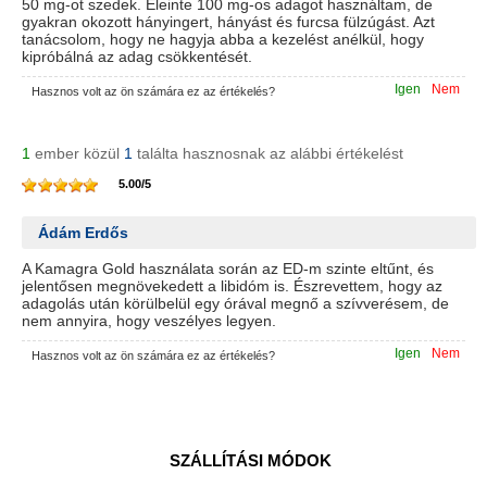
50 mg-ot szedek. Eleinte 100 mg-os adagot használtam, de
gyakran okozott hányingert, hányást és furcsa fülzúgást. Azt
tanácsolom, hogy ne hagyja abba a kezelést anélkül, hogy
kipróbálná az adag csökkentését.
Igen
Nem
Hasznos volt az ön számára ez az értékelés?
1
ember közül
1
találta hasznosnak az alábbi értékelést
5.00
/
5
Ádám Erdős
A Kamagra Gold használata során az ED-m szinte eltűnt, és
jelentősen megnövekedett a libidóm is. Észrevettem, hogy az
adagolás után körülbelül egy órával megnő a szívverésem, de
nem annyira, hogy veszélyes legyen.
Igen
Nem
Hasznos volt az ön számára ez az értékelés?
SZÁLLÍTÁSI MÓDOK