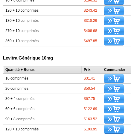
90 + 8 comprimés
$196.32
120 + 10 comprimés
$243.42
180 + 10 comprimés
$318.29
270 + 10 comprimés
$408.68
360 + 10 comprimés
$497.85
Levitra Générique 10mg
Quantité + Bonus
Prix
Commander
10 comprimés
$31.41
20 comprimés
$50.54
30 + 4 comprimés
$67.75
60 + 6 comprimés
$122.69
90 + 8 comprimés
$163.52
120 + 10 comprimés
$193.95