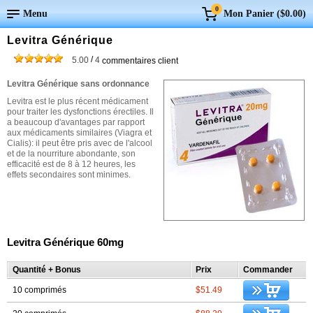
0
Menu
Mon Panier (
$0.00
)
Levitra Générique
/
5.00
4
commentaires client
Levitra Générique sans ordonnance
Levitra est le plus récent médicament
pour traiter les dysfonctions érectiles. Il
a beaucoup d'avantages par rapport
aux médicaments similaires (Viagra et
Cialis): il peut être pris avec de l'alcool
et de la nourriture abondante, son
efficacité est de 8 à 12 heures, les
effets secondaires sont minimes.
Levitra Générique 60mg
Quantité + Bonus
Prix
Commander
10 comprimés
$51.49