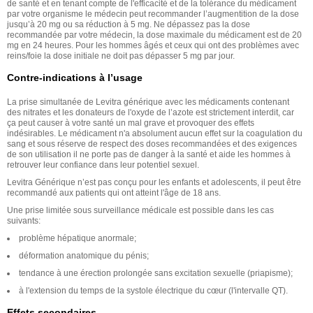
de santé et en tenant compte de l'efficacité et de la tolérance du médicament
par votre organisme le médecin peut recommander l’augmentition de la dose
jusqu’à 20 mg ou sa réduction à 5 mg. Ne dépassez pas la dose
recommandée par votre médecin, la dose maximale du médicament est de 20
mg en 24 heures. Pour les hommes âgés et ceux qui ont des problèmes avec
reins/foie la dose initiale ne doit pas dépasser 5 mg par jour.
Contre-indications à l’usage
La prise simultanée de Levitra générique avec les médicaments contenant
des nitrates et les donateurs de l'oxyde de l’azote est strictement interdit, car
ça peut causer à votre santé un mal grave et provoquer des effets
indésirables. Le médicament n'a absolument aucun effet sur la coagulation du
sang et sous réserve de respect des doses recommandées et des exigences
de son utilisation il ne porte pas de danger à la santé et aide les hommes à
retrouver leur confiance dans leur potentiel sexuel.
Levitra Générique n’est pas conçu pour les enfants et adolescents, il peut être
recommandé aux patients qui ont atteint l'âge de 18 ans.
Une prise limitée sous surveillance médicale est possible dans les cas
suivants:
problème hépatique anormale;
déformation anatomique du pénis;
tendance à une érection prolongée sans excitation sexuelle (priapisme);
à l'extension du temps de la systole électrique du cœur (l'intervalle QT).
Effets secondaires