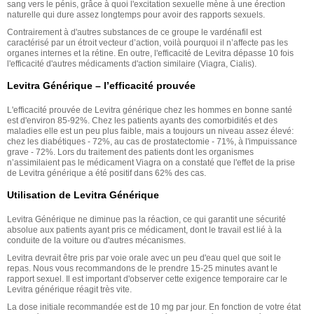
sang vers le pénis, grâce à quoi l'excitation sexuelle mène à une érection
naturelle qui dure assez longtemps pour avoir des rapports sexuels.
Contrairement à d'autres substances de ce groupe le vardénafil est
caractérisé par un étroit vecteur d’action, voilà pourquoi il n’affecte pas les
organes internes et la rétine. En outre, l'efficacité de Levitra dépasse 10 fois
l'efficacité d'autres médicaments d'action similaire (Viagra, Cialis).
Levitra Générique – l’efficacité prouvée
L'efficacité prouvée de Levitra générique chez les hommes en bonne santé
est d'environ 85-92%. Chez les patients ayants des comorbidités et des
maladies elle est un peu plus faible, mais a toujours un niveau assez élevé:
chez les diabétiques - 72%, au cas de prostatectomie - 71%, à l'impuissance
grave - 72%. Lors du traitement des patients dont les organismes
n’assimilaient pas le médicament Viagra on a constaté que l'effet de la prise
de Levitra générique a été positif dans 62% des cas.
Utilisation de Levitra Générique
Levitra Générique ne diminue pas la réaction, ce qui garantit une sécurité
absolue aux patients ayant pris ce médicament, dont le travail est lié à la
conduite de la voiture ou d'autres mécanismes.
Levitra devrait être pris par voie orale avec un peu d'eau quel que soit le
repas. Nous vous recommandons de le prendre 15-25 minutes avant le
rapport sexuel. Il est important d'observer cette exigence temporaire car le
Levitra générique réagit très vite.
La dose initiale recommandée est de 10 mg par jour. En fonction de votre état