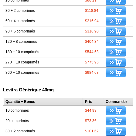
20 comprimés
$88.29
30 + 2 comprimés
$118.84
60 + 4 comprimés
$215.94
90 + 6 comprimés
$316.90
120 + 8 comprimés
$404.34
180 + 10 comprimés
$544.53
270 + 10 comprimés
$775.95
360 + 10 comprimés
$984.63
Levitra Générique 40mg
Quantité + Bonus
Prix
Commander
10 comprimés
$44.93
20 comprimés
$73.36
30 + 2 comprimés
$101.62