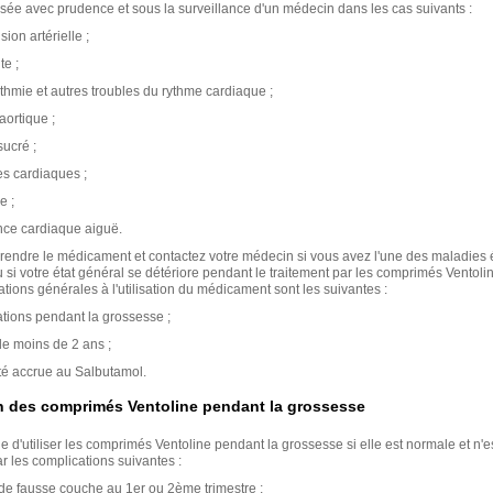
ilisée avec prudence et sous la surveillance d'un médecin dans les cas suivants :
ion artérielle ;
te ;
thmie et autres troubles du rythme cardiaque ;
aortique ;
ucré ;
s cardiaques ;
e ;
ance cardiaque aiguë.
prendre le médicament et contactez votre médecin si vous avez l'une des maladie
 si votre état général se détériore pendant le traitement par les comprimés Ventoli
ations générales à l'utilisation du médicament sont les suivantes :
tions pendant la grossesse ;
de moins de 2 ans ;
ité accrue au Salbutamol.
on des comprimés Ventoline pendant la grossesse
ble d'utiliser les comprimés Ventoline pendant la grossesse si elle est normale et n'e
 les complications suivantes :
e fausse couche au 1er ou 2ème trimestre ;