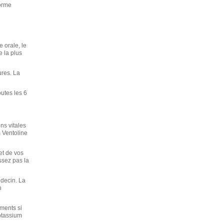
forme
 orale, le
e la plus
ures. La
utes les 6
ns vitales
 Ventoline
et de vos
ssez pas la
édecin. La
n
ments si
otassium