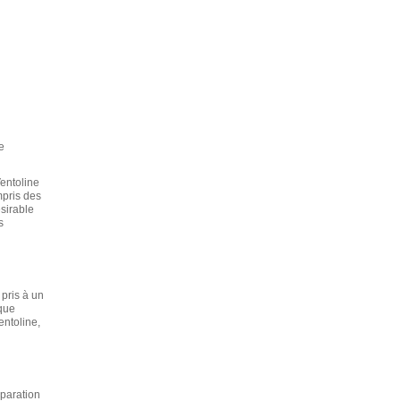
e
entoline
mpris des
ésirable
s
 pris à un
 que
entoline,
éparation