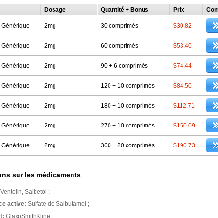
Dosage
Quantité + Bonus
Prix
Com
e Générique
2mg
30 comprimés
$30.82
e Générique
2mg
60 comprimés
$53.40
e Générique
2mg
90 + 6 comprimés
$74.44
e Générique
2mg
120 + 10 comprimés
$84.50
e Générique
2mg
180 + 10 comprimés
$112.71
e Générique
2mg
270 + 10 comprimés
$150.09
e Générique
2mg
360 + 20 comprimés
$190.73
ons sur les médicaments
:
Ventolin, Salbetol ;
ce active:
Sulfate de Salbutamol ;
t:
GlaxoSmithKline.