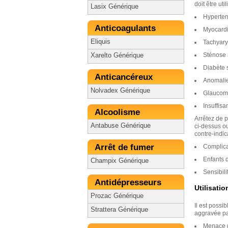
doit être ut
Lasix Générique
Hypertens
Anticoagulants
Myocardi
Eliquis
Tachyary
Sténose 
Xarelto Générique
Diabète s
Anticancéreux
Anomalie
Nolvadex Générique
Glaucom
Insuffis
Alcoolisme
Arrêtez de 
Antabuse Générique
ci-dessus ou
contre-indic
Arrêt de fumer
Complica
Enfants 
Champix Générique
Sensibil
Antidépresseurs
Utilisati
Prozac Générique
Il est possi
Strattera Générique
aggravée par
Menace d