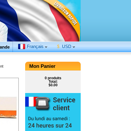
Français
$
USD
ande
Mon Panier
nt
0 produits
Total:
$0.00