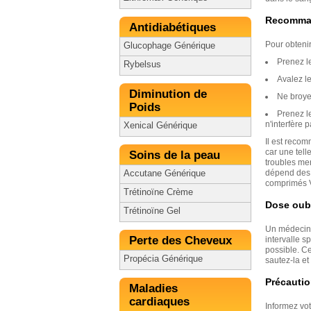
Recommand
Antidiabétiques
Pour obteni
Glucophage Générique
Prenez l
Rybelsus
Avalez le
Diminution de
Ne broye
Poids
Prenez l
n'interfère p
Xenical Générique
Il est reco
car une tell
Soins de la peau
troubles men
dépend des 
Accutane Générique
comprimés V
Trétinoïne Crème
Dose oub
Trétinoïne Gel
Un médecin v
Perte des Cheveux
intervalle s
possible. C
Propécia Générique
sautez-la et
Précauti
Maladies
cardiaques
Informez vo