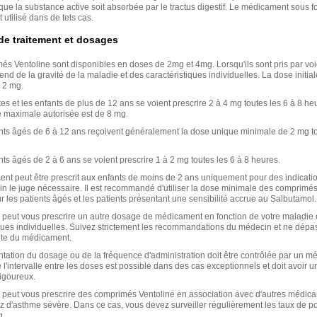
ue la substance active soit absorbée par le tractus digestif. Le médicament sous 
 utilisé dans de tels cas.
e traitement et dosages
s Ventoline sont disponibles en doses de 2mg et 4mg. Lorsqu'ils sont pris par voie
d de la gravité de la maladie et des caractéristiques individuelles. La dose initial
e 2 mg.
es et les enfants de plus de 12 ans se voient prescrire 2 à 4 mg toutes les 6 à 8 he
 maximale autorisée est de 8 mg.
nts âgés de 6 à 12 ans reçoivent généralement la dose unique minimale de 2 mg to
ts âgés de 2 à 6 ans se voient prescrire 1 à 2 mg toutes les 6 à 8 heures.
nt peut être prescrit aux enfants de moins de 2 ans uniquement pour des indicatio
in le juge nécessaire. Il est recommandé d'utiliser la dose minimale des comprimés
 les patients âgés et les patients présentant une sensibilité accrue au Salbutamol.
peut vous prescrire un autre dosage de médicament en fonction de votre maladie 
iques individuelles. Suivez strictement les recommandations du médecin et ne dépa
ite du médicament.
ation du dosage ou de la fréquence d'administration doit être contrôlée par un m
 l'intervalle entre les doses est possible dans des cas exceptionnels et doit avoir u
igoureux.
peut vous prescrire des comprimés Ventoline en association avec d'autres médica
ez d'asthme sévère. Dans ce cas, vous devez surveiller régulièrement les taux de p
g.