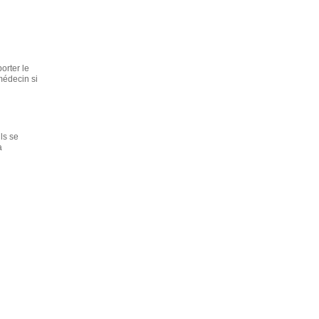
orter le
 médecin si
ls se
a