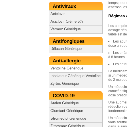
temps pour q
Antiviraux
d'aérosol est
Aciclovir
Régimes d
Aciclovir Crème 5%
Les comprimé
Vermox Générique
dosage dépen
faible est d
Antifongiques
Les adult
dose unique
Diflucan Générique
Les enfa
à 8 heures.
Anti-allergie
Les enfan
Ventoline Générique
Le médicame
si un médec
Inhalateur Générique Ventoline
de 2 mg pour
Zyrtec Générique
Un médecin 
caractérist
COVID-19
dose prescr
Une augment
Aralen Générique
réduction de
Olumiant Générique
fondement r
Un médecin 
Stromectol Générique
vous souffr
Zithromax Générique
dans le san