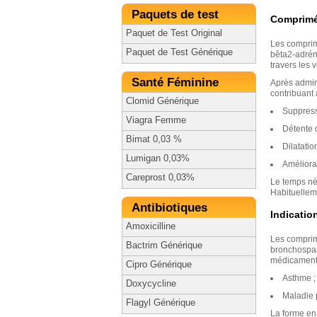
Paquets de test
Comprimés
Paquet de Test Original
Les comprimé
Paquet de Test Générique
bêta2-adréne
travers les v
Santé Féminine
Après admin
contribuant 
Clomid Générique
Suppress
Viagra Femme
Détente 
Bimat 0,03 %
Dilatatio
Lumigan 0,03%
Améliorat
Careprost 0,03%
Le temps né
Habituellem
Antibiotiques
Indication
Amoxicilline
Les comprimé
Bactrim Générique
bronchospas
médicament e
Cipro Générique
Asthme ;
Doxycycline
Maladie 
Flagyl Générique
La forme en