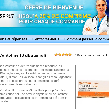
ons et réponses
Contactez-nous
Comment passer la comm
/
 Ventoline (Salbutamol)
4.97
8
commentaires clie
és Ventoline aident rapidement à résoudre les
és aux maladies respiratoires, telles que l'asthme, la
sifflante, la toux, etc. Le médicament agit comme un
ateur, dilatant les vaisseaux sanguins et soulageant le
me. L'effet se produit quelques minutes après
tion et dure plusieurs heures.
s Ventoline peuvent être utilisés pour prévenir le
me causé par une activité physique ou de l'asthme.
prouvé son efficacité et est largement utilisé dans la
dicale.