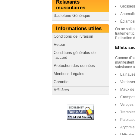
Relaxants
Grossess
musculaires
Anomalie
Baclofène Générique
Éclampsi
Informations utiles
On ne sait p
traitement p
Conditions de livraison
l'utilisatio
Retour
Effets se
Conditions générales de
l’accord
Comme d'aut
manifestent
Protection des données
substance ac
Mentions Légales
La nausé
Garantie
Vomissem
Maux de t
Affiliâtes
Crampes 
Vertiges 
Tremblem
Palpitati
Arythmie,
Urticaire.