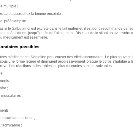
e multiple ;
s cardiaques chez la femme enceinte ;
e, prééclampsie.
as si le Salbutamol est excrété dans le lait maternel; il est donc recommandé de rep
ar le médicament jusqu'à la fin de l'allaitement. Discutez de la situation avec votre
n du médicament est essentielle.
condaires possibles
res médicaments, Ventoline peut causer des effets secondaires. Le plus souvent, i
 sous une forme légère et diminuent progressivement lorsque le corps s'habitue à l
tive. Les réactions indésirables les plus courantes sont les suivantes :
e ;
ents ;
ête ;
musculaires ;
;
ents ;
ons cardiaques fortes ;
 tachycardie ;