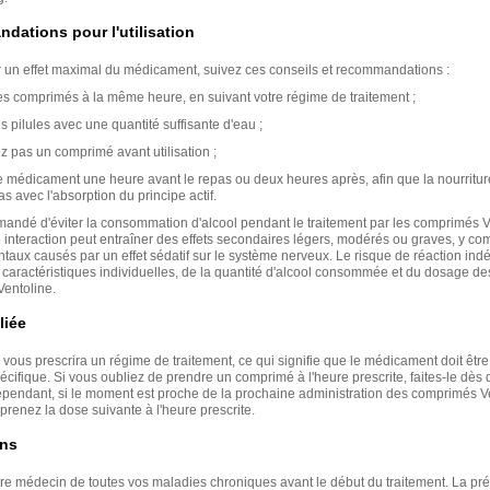
ations pour l'utilisation
r un effet maximal du médicament, suivez ces conseils et recommandations :
es comprimés à la même heure, en suivant votre régime de traitement ;
s pilules avec une quantité suffisante d'eau ;
z pas un comprimé avant utilisation ;
e médicament une heure avant le repas ou deux heures après, afin que la nourritur
as avec l'absorption du principe actif.
mmandé d'éviter la consommation d'alcool pendant le traitement par les comprimés V
e interaction peut entraîner des effets secondaires légers, modérés ou graves, y co
taux causés par un effet sédatif sur le système nerveux. Le risque de réaction ind
caractéristiques individuelles, de la quantité d'alcool consommée et du dosage de
entoline.
liée
ous prescrira un régime de traitement, ce qui signifie que le médicament doit être
pécifique. Si vous oubliez de prendre un comprimé à l'heure prescrite, faites-le dès
ependant, si le moment est proche de la prochaine administration des comprimés V
 prenez la dose suivante à l'heure prescrite.
ons
tre médecin de toutes vos maladies chroniques avant le début du traitement. La pr