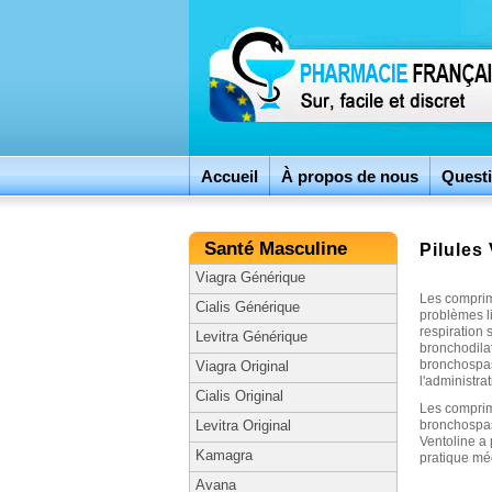
Accueil
À propos de nous
Questi
Santé Masculine
Pilules
Viagra Générique
Les comprim
Cialis Générique
problèmes li
respiration 
Levitra Générique
bronchodilat
bronchospas
Viagra Original
l'administra
Cialis Original
Les comprimé
bronchospas
Levitra Original
Ventoline a 
Kamagra
pratique mé
Avana