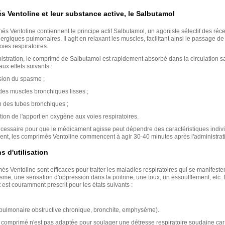
 Ventoline et leur substance active, le Salbutamol
s Ventoline contiennent le principe actif Salbutamol, un agoniste sélectif des réc
rgiques pulmonaires. Il agit en relaxant les muscles, facilitant ainsi le passage de l
oies respiratoires.
istration, le comprimé de Salbutamol est rapidement absorbé dans la circulation s
aux effets suivants :
ion du spasme ;
des muscles bronchiques lisses ;
n des tubes bronchiques ;
ion de l'apport en oxygène aux voies respiratoires.
cessaire pour que le médicament agisse peut dépendre des caractéristiques indivi
ent, les comprimés Ventoline commencent à agir 30-40 minutes après l'administrat
s d'utilisation
s Ventoline sont efficaces pour traiter les maladies respiratoires qui se manifeste
me, une sensation d'oppression dans la poitrine, une toux, un essoufflement, etc. 
st couramment prescrit pour les états suivants :
pulmonaire obstructive chronique, bronchite, emphysème).
 comprimé n'est pas adaptée pour soulager une détresse respiratoire soudaine car i