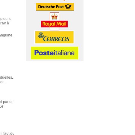
epteurs
'air à
anguine,
duelles.
ion.
nt par un
Le
l faut du