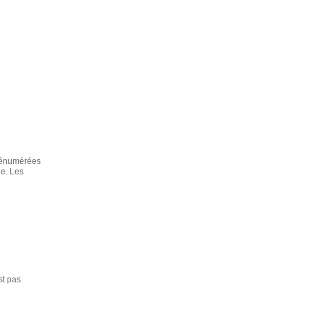
s énumérées
ne. Les
st pas