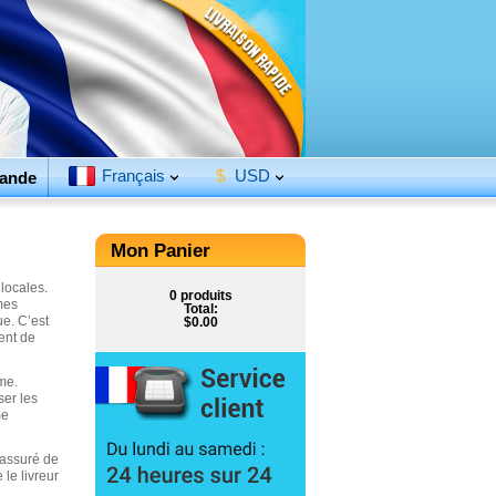
Français
$
USD
ande
Mon Panier
locales.
0 produits
ômes
Total:
ue. C’est
$0.00
ent de
me.
ser les
me
 assuré de
le livreur