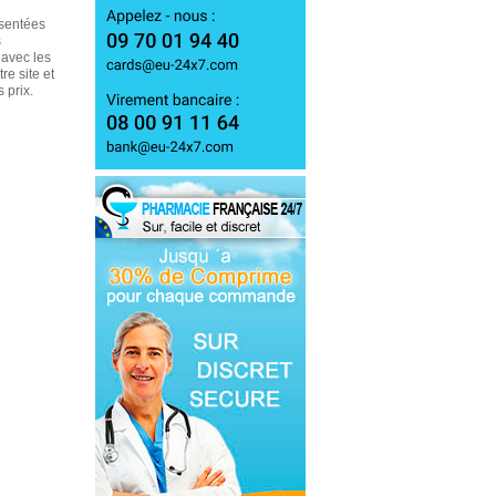
ésentées
s
 avec les
re site et
 prix.