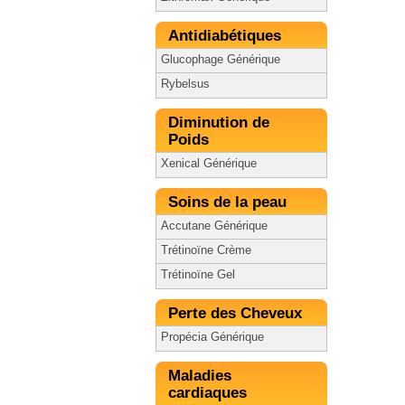
Antidiabétiques
Glucophage Générique
Rybelsus
Diminution de
Poids
Xenical Générique
Soins de la peau
Accutane Générique
Trétinoïne Crème
Trétinoïne Gel
Perte des Cheveux
Propécia Générique
Maladies
cardiaques