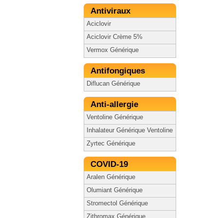
Antiviraux
Aciclovir
Aciclovir Crème 5%
Vermox Générique
Antifongiques
Diflucan Générique
Anti-allergie
Ventoline Générique
Inhalateur Générique Ventoline
Zyrtec Générique
COVID-19
Aralen Générique
Olumiant Générique
Stromectol Générique
Zithromax Générique