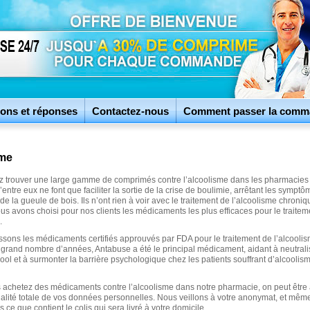
ons et réponses
Contactez-nous
Comment passer la comm
sme
 trouver une large gamme de comprimés contre l’alcoolisme dans les pharmacies 
’entre eux ne font que faciliter la sortie de la crise de boulimie, arrêtant les sympt
e la gueule de bois. Ils n’ont rien à voir avec le traitement de l’alcoolisme chroniq
us avons choisi pour nos clients les médicaments les plus efficaces pour le traitem
.
ssons les médicaments certifiés approuvés par FDA pour le traitement de l’alcoolis
grand nombre d’années, Antabuse a été le principal médicament, aidant à neutrali
ool et à surmonter la barrière psychologique chez les patients souffrant d’alcoolis
achetez des médicaments contre l’alcoolisme dans notre pharmacie, on peut être
ialité totale de vos données personnelles. Nous veillons à votre anonymat, et même 
 ce que contient le colis qui sera livré à votre domicile.