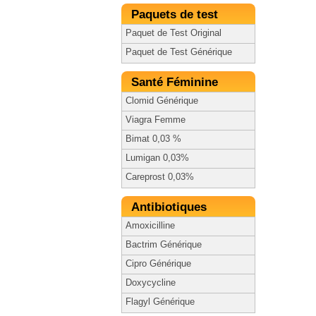
Paquets de test
Paquet de Test Original
Paquet de Test Générique
Santé Féminine
Clomid Générique
Viagra Femme
Bimat 0,03 %
Lumigan 0,03%
Careprost 0,03%
Antibiotiques
Amoxicilline
Bactrim Générique
Cipro Générique
Doxycycline
Flagyl Générique