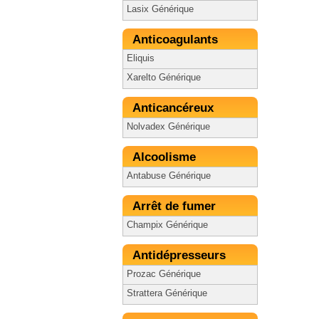
Lasix Générique
Anticoagulants
Eliquis
Xarelto Générique
Anticancéreux
Nolvadex Générique
Alcoolisme
Antabuse Générique
Arrêt de fumer
Champix Générique
Antidépresseurs
Prozac Générique
Strattera Générique