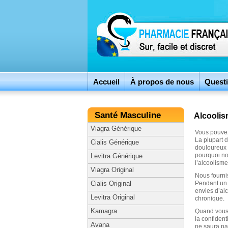
Accueil
À propos de nous
Questi
Santé Masculine
Alcooli
Viagra Générique
Vous pouvez
La plupart d
Cialis Générique
douloureux d
pourquoi no
Levitra Générique
l’alcoolisme
Viagra Original
Nous fourni
Pendant un 
Cialis Original
envies d’alc
Levitra Original
chronique.
Kamagra
Quand vous 
la confident
Avana
ne saura pas