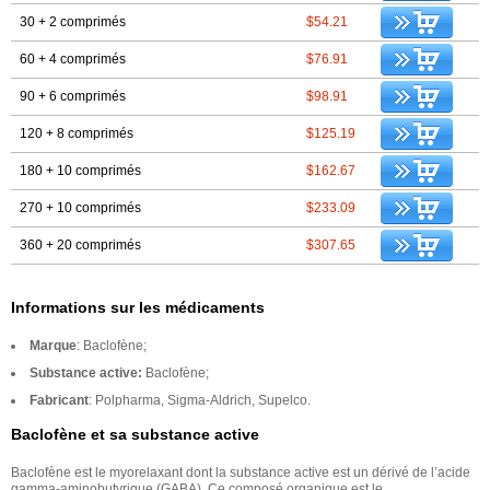
30 + 2 comprimés
$54.21
60 + 4 comprimés
$76.91
90 + 6 comprimés
$98.91
120 + 8 comprimés
$125.19
180 + 10 comprimés
$162.67
270 + 10 comprimés
$233.09
360 + 20 comprimés
$307.65
Informations sur les médicaments
Marque
: Baclofène;
Substance active:
Baclofène;
Fabricant
: Polpharma, Sigma-Aldrich, Supelco.
Baclofène et sa substance active
Baclofène est le myorelaxant dont la substance active est un dérivé de l’acide
gamma-aminobutyrique (GABA). Ce composé organique est le