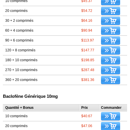
10 comprimés
$45.37
20 comprimés
$54.72
30 + 2 comprimés
$64.16
60 + 4 comprimés
$90.94
90 + 6 comprimés
$113.97
120 + 8 comprimés
$147.77
180 + 10 comprimés
$198.85
270 + 10 comprimés
$287.48
360 + 20 comprimés
$381.36
Baclofène Générique 10mg
Quantité + Bonus
Prix
Commander
10 comprimés
$40.67
20 comprimés
$47.06