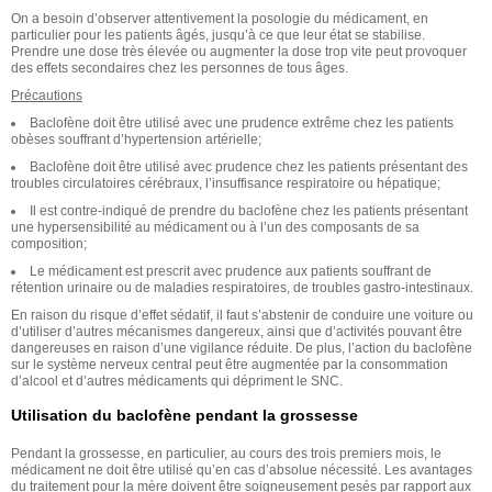
On a besoin d’observer attentivement la posologie du médicament, en
particulier pour les patients âgés, jusqu’à ce que leur état se stabilise.
Prendre une dose très élevée ou augmenter la dose trop vite peut provoquer
des effets secondaires chez les personnes de tous âges.
Précautions
Baclofène doit être utilisé avec une prudence extrême chez les patients
obèses souffrant d’hypertension artérielle;
Baclofène doit être utilisé avec prudence chez les patients présentant des
troubles circulatoires cérébraux, l’insuffisance respiratoire ou hépatique;
Il est contre-indiqué de prendre du baclofène chez les patients présentant
une hypersensibilité au médicament ou à l’un des composants de sa
composition;
Le médicament est prescrit avec prudence aux patients souffrant de
rétention urinaire ou de maladies respiratoires, de troubles gastro-intestinaux.
En raison du risque d’effet sédatif, il faut s’abstenir de conduire une voiture ou
d’utiliser d’autres mécanismes dangereux, ainsi que d’activités pouvant être
dangereuses en raison d’une vigilance réduite. De plus, l’action du baclofène
sur le système nerveux central peut être augmentée par la consommation
d’alcool et d’autres médicaments qui dépriment le SNC.
Utilisation du baclofène pendant la grossesse
Pendant la grossesse, en particulier, au cours des trois premiers mois, le
médicament ne doit être utilisé qu’en cas d’absolue nécessité. Les avantages
du traitement pour la mère doivent être soigneusement pesés par rapport aux