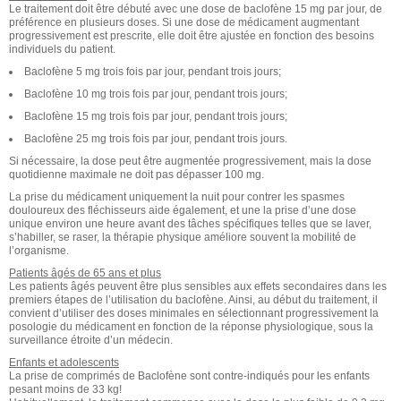
Le traitement doit être débuté avec une dose de baclofène 15 mg par jour, de
préférence en plusieurs doses. Si une dose de médicament augmentant
progressivement est prescrite, elle doit être ajustée en fonction des besoins
individuels du patient.
Baclofène 5 mg trois fois par jour, pendant trois jours;
Baclofène 10 mg trois fois par jour, pendant trois jours;
Baclofène 15 mg trois fois par jour, pendant trois jours;
Baclofène 25 mg trois fois par jour, pendant trois jours.
Si nécessaire, la dose peut être augmentée progressivement, mais la dose
quotidienne maximale ne doit pas dépasser 100 mg.
La prise du médicament uniquement la nuit pour contrer les spasmes
douloureux des fléchisseurs aide également, et une la prise d’une dose
unique environ une heure avant des tâches spécifiques telles que se laver,
s’habiller, se raser, la thérapie physique améliore souvent la mobilité de
l’organisme.
Patients âgés de 65 ans et plus
Les patients âgés peuvent être plus sensibles aux effets secondaires dans les
premiers étapes de l’utilisation du baclofène. Ainsi, au début du traitement, il
convient d’utiliser des doses minimales en sélectionnant progressivement la
posologie du médicament en fonction de la réponse physiologique, sous la
surveillance étroite d’un médecin.
Enfants et adolescents
La prise de comprimés de Baclofène sont contre-indiqués pour les enfants
pesant moins de 33 kg!