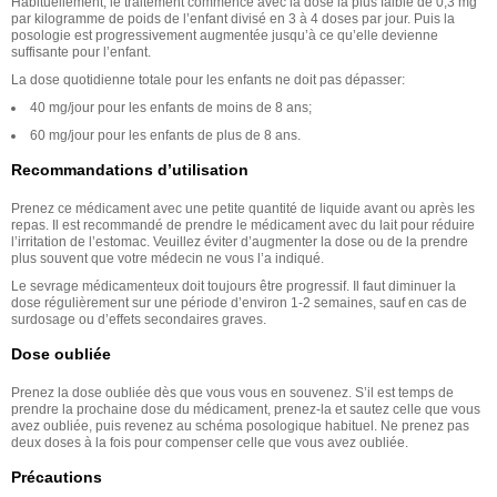
Habituellement, le traitement commence avec la dose la plus faible de 0,3 mg
par kilogramme de poids de l’enfant divisé en 3 à 4 doses par jour. Puis la
posologie est progressivement augmentée jusqu’à ce qu’elle devienne
suffisante pour l’enfant.
La dose quotidienne totale pour les enfants ne doit pas dépasser:
40 mg/jour pour les enfants de moins de 8 ans;
60 mg/jour pour les enfants de plus de 8 ans.
Recommandations d’utilisation
Prenez ce médicament avec une petite quantité de liquide avant ou après les
repas. Il est recommandé de prendre le médicament avec du lait pour réduire
l’irritation de l’estomac. Veuillez éviter d’augmenter la dose ou de la prendre
plus souvent que votre médecin ne vous l’a indiqué.
Le sevrage médicamenteux doit toujours être progressif. Il faut diminuer la
dose régulièrement sur une période d’environ 1-2 semaines, sauf en cas de
surdosage ou d’effets secondaires graves.
Dose oubliée
Prenez la dose oubliée dès que vous vous en souvenez. S’il est temps de
prendre la prochaine dose du médicament, prenez-la et sautez celle que vous
avez oubliée, puis revenez au schéma posologique habituel. Ne prenez pas
deux doses à la fois pour compenser celle que vous avez oubliée.
Précautions