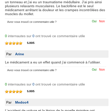
un tonneau et j’ai eu un traumatisme médullaire. J’ai pris ainsi
plusieurs relaxants musculaires. Le baclofène est le seul
médicament arrêtant la douleur et les crampes incontrôlées des
muscles du mollet.
Oui
Non
Avez-vous trouvé ce commentaire utile ?
0
internautes sur
0
ont trouvé ce commentaire utile
5.00
/
5
Par
Arine
Le médicament a eu un effet quand j’ai commencé à l’utiliser.
Oui
Non
Avez-vous trouvé ce commentaire utile ?
0
internautes sur
0
ont trouvé ce commentaire utile
5.00
/
5
Par
Medoc4
L’accident de voiture et la lésion de la moelle épinière ont