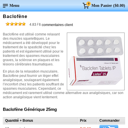
0
Menu
Mon Panier (
$0.00
)
Baclofène
/
4.83
6
commentaires client
Baclofène est utilisé comme relaxant
des muscles squelettiques. Le
médicament a été développé pour le
traitement de la spasticité chez les
patients et est également utilisé pour le
traitement des spasmes musculaires
graves, la sclérose en plaques et les
lésions cérébrales traumatiques.
En plus de la relaxation musculaire,
Baclofène peut fournir un léger effet
analgésique, soulageant également
l’inconfort chez les patients souffrant de
spasmes musculaires. Cependant, ce
médicament est rarement utilisé comme alternative aux analgésiques, car son
action analgésique vient lentement.
Baclofène Générique 25mg
Quantité + Bonus
Prix
Commander