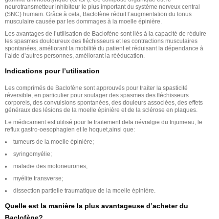
neurotransmetteur inhibiteur le plus important du système nerveux central
(SNC) humain. Grâce à cela, Baclofène réduit l’augmentation du tonus
musculaire causée par les dommages à la moelle épinière.
Les avantages de l’utilisation de Baclofène sont liés à la capacité de réduire
les spasmes douloureux des fléchisseurs et les contractions musculaires
spontanées, améliorant la mobilité du patient et réduisant la dépendance à
l’aide d’autres personnes, améliorant la rééducation.
Indications pour l’utilisation
Les comprimés de Baclofène sont approuvés pour traiter la spasticité
réversible, en particulier pour soulager des spasmes des fléchisseurs
corporels, des convulsions spontanées, des douleurs associées, des effets
généraux des lésions de la moelle épinière et de la sclérose en plaques.
Le médicament est utilisé pour le traitement dela névralgie du trijumeau, le
reflux gastro-oesophagien et le hoquet,ainsi que:
tumeurs de la moelle épinière;
syringomyélie;
maladie des motoneurones;
myélite transverse;
dissection partielle traumatique de la moelle épinière.
Quelle est la manière la plus avantageuse d’acheter du
Baclofène?