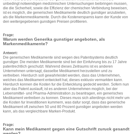
unbedingt notwendigen medizinischen Untersuchungen beibringen mussen,
die die Sicherheit, sowie die Effizienz der chemischen Verbindung beweisen,
ist es moglich, die generischen Medikamente deutlich gunstiger anzubieten,
als die Markenmedikamente. Durch die Kostenersparnis kann der Kunde von
den weitergegebenen gunstigen Preisen profitieren.
Frage:
Warum werden Generika gunstiger angeboten, als
Markenmedikamente?
Antwort:
Die generischen Medikamente sind wegen des Patentsystems deutlich
gunstiger. Die meisten Medikamente sind bei der Einfuhrung bis zu 17 Jahre
patentrechtlich geschutzt. Wahrend dieses Zeitraums ist es anderen
Unternehmen untersagt, dasselbe Medikament herzustellen und zu
vertreiben. Hierdurch soll gewahrleistet werden, dass das Unternehmen,
welches das Medikament entwickelt hat, dieses exklusiv vermarkten kann.
Hierdurch konnen die Kosten fur die Entwicklung gedeckt werden. Sofern nun
aber das Patent auslauft, ist es anderen Unternehmen moglich, bei der
Lebensmittel- und Pharma-Administration zu beantragen, ein generisches
Medikament vertreiben zu konnen. Dieses muss sich allerdings nicht mehr um
die Kosten fur Investitionen kummern, was dafur sorgt, dass das generische
Medikament oft zwischen 50 und 80 Prozent gunstiger angeboten werden
kann, als das vergleichbare Marken-Produkt.
Frage:
Kann mein Medikament gegen eine Gutschrift zuruck gesandt
werden?