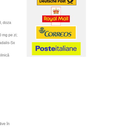
l, doza
0 mg pe zi;
adalis-Sx
ilnică
ive în