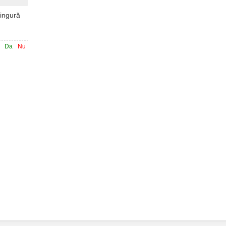
singură
Da
Nu