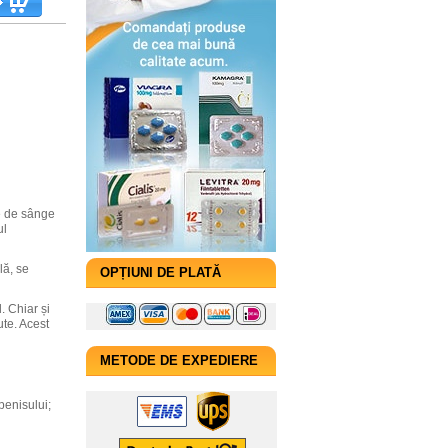
le de sânge
ul
lă, se
OPȚIUNI DE PLATĂ
. Chiar și
ute. Acest
METODE DE EXPEDIERE
penisului;