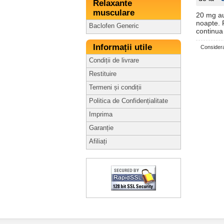
Relaxante
musculare
20 mg au
noapte. 
Baclofen Generic
continua
Informații utile
Considera
Condiții de livrare
Restituire
Termeni și condiții
Politica de Confidențialitate
Imprima
Garanție
Afiliați