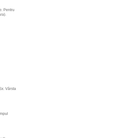
le. Pentru
ra).
-Sx. Vârsta
impul