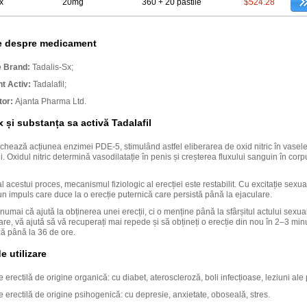
x
20mg
360 + 20 pastile
$524.28
ie despre medicament
 Brand:
Tadalis-Sx;
nt Activ:
Tadalafil;
tor:
Ajanta Pharma Ltd.
x și substanța sa activă Tadalafil
ochează acțiunea enzimei PDE-5, stimulând astfel eliberarea de oxid nitric în vase
i. Oxidul nitric determină vasodilatație în penis și creșterea fluxului sanguin în corp
al acestui proces, mecanismul fiziologic al erecției este restabilit. Cu excitație sexua
 impuls care duce la o erecție puternică care persistă până la ejaculare.
 numai că ajută la obținerea unei erecții, ci o menține până la sfârșitul actului sexual
re, vă ajută să vă recuperați mai repede și să obțineți o erecție din nou în 2–3 min
ă până la 36 de ore.
de utilizare
e erectilă de origine organică: cu diabet, ateroscleroză, boli infecțioase, leziuni ale 
e erectilă de origine psihogenică: cu depresie, anxietate, oboseală, stres.