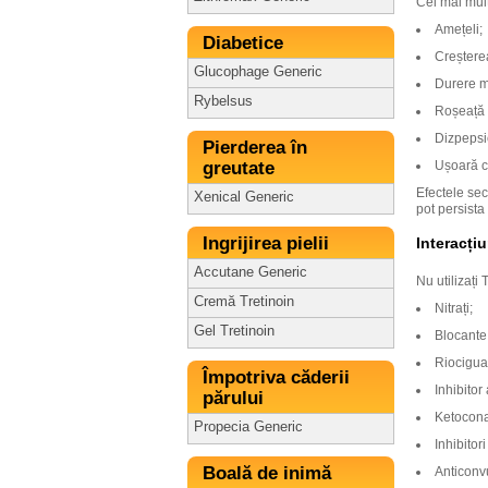
Cei mai mulț
Amețeli;
Diabetice
Creșterea
Glucophage Generic
Durere m
Rybelsus
Roșeață ș
Dizpepsie
Pierderea în
greutate
Ușoară c
Efectele se
Xenical Generic
pot persista
Ingrijirea pielii
Interacți
Accutane Generic
Nu utilizați 
Cremă Tretinoin
Nitrați;
Gel Tretinoin
Blocante 
Riocigua
Împotriva căderii
Inhibitor
părului
Ketocona
Propecia Generic
Inhibitor
Boală de inimă
Anticonv