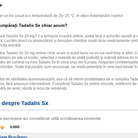
e
ntr-un loc uscat la o temperatură de 20–25 °C, în afara îndemânării copiilor.
mpărați Tadalis Sx chiar acum?
ză Tadalis-Sx 20 mg? Cu farmacia noastră online, puteți face o achiziție rapidă și s
. Lucrăm direct cu producătorii și furnizăm clienților noștri doar medicamente certi
cția erectilă.
ra Tadalis-Sx 20 mg online chiar acum și acest lucru nu va lua mult timp și efort. C
simplu pe site-ul nostru, selectați o metodă de plată potrivită și indicați adresa de li
stru de curierat va livra Tadalis-Sx în orice oraș din Europa. Asigurăm confidențialit
chiziției. Toate tranzacțiile sunt securizate, iar medicamentele în sine sunt livrate 
m de sănătatea dumneavoastră, așa că vă oferim posibilitatea de a cumpăra Tadal
ros, fără adaosuri intermediare. Cumpărați Tadalis-Sx online oriunde, indiferent de 
ă de venit, vârstă și locul de rezidență.
i despre Tadalis Sx
e persoane au considerat utilă următoarea recenzie
5.00
/
5
Sam Bucătaru