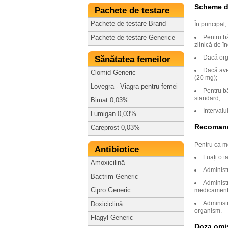
Scheme de
Pachete de testare
Pachete de testare Brand
În principal
Pentru bă
Pachete de testare Generice
zilnică de î
Dacă orga
Sănătatea femeilor
Dacă aveț
Clomid Generic
(20 mg);
Lovegra - Viagra pentru femei
Pentru bă
standard;
Bimat 0,03%
Intervalu
Lumigan 0,03%
Recomandă
Careprost 0,03%
Pentru ca me
Antibiotice
Luați o t
Amoxicilină
Administ
Bactrim Generic
Administr
Cipro Generic
medicamentul
Administr
Doxiciclină
organism.
Flagyl Generic
Doza omi