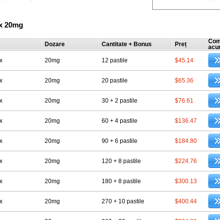
Sx 20mg
Com
Dozare
Cantitate + Bonus
Preț
acu
x
20mg
12 pastile
$45.14
x
20mg
20 pastile
$65.36
x
20mg
30 + 2 pastile
$76.61
x
20mg
60 + 4 pastile
$136.47
x
20mg
90 + 6 pastile
$184.80
x
20mg
120 + 8 pastile
$224.76
x
20mg
180 + 8 pastile
$300.13
x
20mg
270 + 10 pastile
$400.44