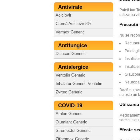
Antivirale
Puteți lua T
utilizarea z
Aciclovir
Cremă Aciclovir 5%
Precauții
Vermox Generic
Nu se recom
Recupera
Antifungice
Patologii
Diflucan Generic
Insuficie
Antialergice
Insuficie
Glaucom
Ventolin Generic
Neuropati
Inhalator Generic Ventolin
Dacă nu aveț
Zyrtec Generic
nu este un f
Utilizarea
COVID-19
Aralen Generic
Medicamentul
sarcinii sau 
Olumiant Generic
Efecte se
Stromectol Generic
Zithromax Generic