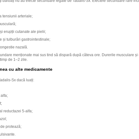
i bărbați nu au efecte secundare legate de Tadalis-Sx. Efectele secundare rare inc
 tensiunii arteriale;
usculară;
i erupții cutanate ale pielii;
 și tulburări gastrointestinale;
ongestie nazală.
cundare menționate mai sus tind să dispară după câteva ore. Durerile musculare și
 timp de 1–2 zile.
unea cu alte medicamente
Tadalis-Sx dacă luați:
alfa;
t;
 al reductazei 5-alfa;
zol;
i de protează;
ulsivante.