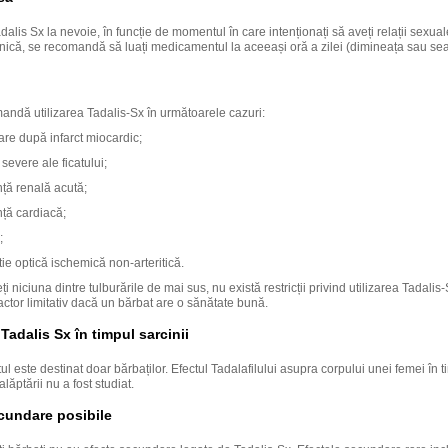
adalis Sx la nevoie, în funcție de momentul în care intenționați să aveți relații sexua
ilnică, se recomandă să luați medicamentul la aceeași oră a zilei (dimineața sau sea
andă utilizarea Tadalis-Sx în următoarele cazuri:
re după infarct miocardic;
 severe ale ficatului;
nță renală acută;
nță cardiacă;
;
e optică ischemică non-arteritică.
i niciuna dintre tulburările de mai sus, nu există restricții privind utilizarea Tadalis
actor limitativ dacă un bărbat are o sănătate bună.
 Tadalis Sx în timpul sarcinii
 este destinat doar bărbaților. Efectul Tadalafilului asupra corpului unei femei în t
alăptării nu a fost studiat.
cundare posibile