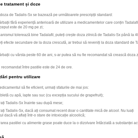
 tratament și doze
, doza de Tadalis-Sx se bazează pe următoarele prescripții standard:
rbații fără experiență anterioară de utilizare a medicamentelor care conțin Tadalafi
nceput este de 20 mg pe zi;
nismul tolerează bine Tadalafil, puteți crește doza zilnică de Tadalis-Sx până la 4
i efecte secundare de la doza crescută, ar trebui să reveniți la doza standard de T
rbații cu vârsta peste 60 de ani, s-ar putea să nu fie recomandat să crească doza z
l recomandat între pastile este de 24 de ore.
ri pentru utilizare
dicamentul să fie eficient, urmați sfaturile de mai jos:
abletă cu apă, lapte sau suc (cu excepția sucului de grapefruit);
rați Tadalis-Sx înainte sau după mese;
ați Tadalis-Sx, dacă ați consumat recent doar o cantitate mică de alcool. Nu luați
 dacă vă aflați într-o stare de intoxicație alcoolică;
area pastilei cu alimente grase poate duce la o dizolvare întârziată a substanței act
să