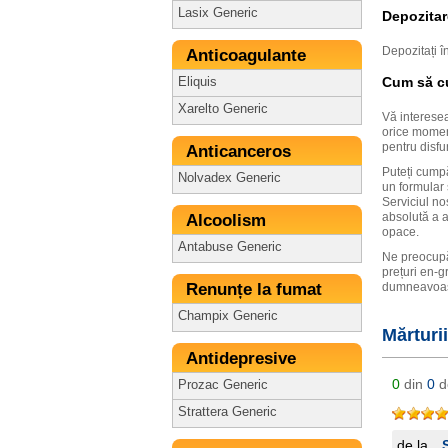
Lasix Generic
Depozitar
Depozitați î
Anticoagulante
Cum să cu
Eliquis
Xarelto Generic
Vă interesea
orice moment
pentru disfun
Anticanceros
Puteți cumpă
Nolvadex Generic
un formular 
Serviciul no
absolută a a
Alcoolism
opace.
Antabuse Generic
Ne preocupă
prețuri en-g
Renunțe la fumat
dumneavoastr
Champix Generic
Mărturi
Antidepresive
0
din
0
d
Prozac Generic
Strattera Generic
de la