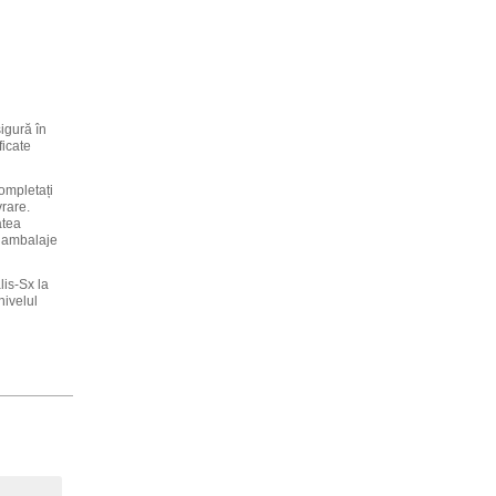
igură în
ficate
ompletați
vrare.
atea
în ambalaje
is-Sx la
nivelul