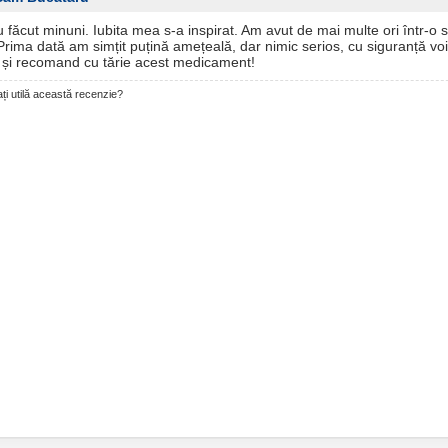
 făcut minuni. Iubita mea s-a inspirat. Am avut de mai multe ori într-o 
Prima dată am simțit puțină amețeală, dar nimic serios, cu siguranță voi
 și recomand cu tărie acest medicament!
ți utilă această recenzie?