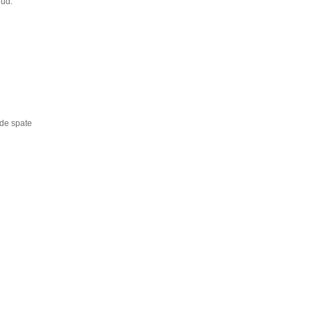
lud:
 de spate