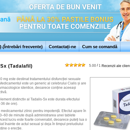
.(Întrebări frecvente)
Contactați-ne
Cum se comandă
/
Sx (Tadalafil)
5.00
1
Recenzii ale clienț
0 mg este destinat tratamentului disfuncției sexuale
edicamentul este un generic al celebrului Cialis și are
farmacologice identice, deoarece conține aceeași
tivă.
element distinctiv al Tadalis-Sx este durata efectului
–36 de ore).
za medicamentul zilnic pentru impotență. Efectul apare în
0–60 de minute după administrarea unei tablete
Acest lucru este foarte convenabil, deoarece puteți lua o
iat înainte de actul sexual și deja în timpul preludiului
bține o erecție.