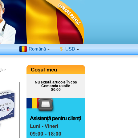
Română
$
USD
Coșul meu
ilor
Nu există articole în coș
Comanda totală:
$0.00