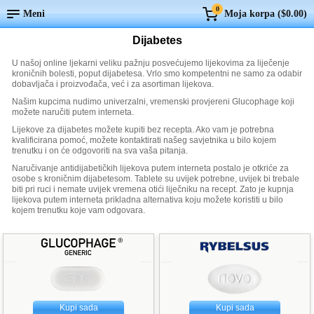
0
Meni
Moja korpa (
$0.00
)
Dijabetes
U našoj online ljekarni veliku pažnju posvećujemo lijekovima za liječenje
kroničnih bolesti, poput dijabetesa. Vrlo smo kompetentni ne samo za odabir
dobavljača i proizvođača, već i za asortiman lijekova.
Našim kupcima nudimo univerzalni, vremenski provjereni Glucophage koji
možete naručiti putem interneta.
Lijekove za dijabetes možete kupiti bez recepta. Ako vam je potrebna
kvalificirana pomoć, možete kontaktirati našeg savjetnika u bilo kojem
trenutku i on će odgovoriti na sva vaša pitanja.
Naručivanje antidijabetičkih lijekova putem interneta postalo je otkriće za
osobe s kroničnim dijabetesom. Tablete su uvijek potrebne, uvijek bi trebale
biti pri ruci i nemate uvijek vremena otići liječniku na recept. Zato je kupnja
lijekova putem interneta prikladna alternativa koju možete koristiti u bilo
kojem trenutku koje vam odgovara.
Kupi sada
Kupi sada