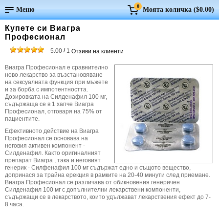
0
Меню
Моята количка (
$0.00
)
Купете си Виагра
Професионал
/
5.00
1
Отзиви на клиенти
Виагра Професионал е сравнително
ново лекарство за възстановяване
на сексуалната функция при мъжете
и за борба с импотентността.
Дозировката на Силденафил 100 мг,
съдържаща се в 1 хапче Виагра
Професионал, отговаря на 75% от
пациентите.
Ефективното действие на Виагра
Професионал се основава на
неговия активен компонент -
Силденафил. Както оригиналният
препарат Виагра , така и неговият
генерик - Силфенафил 100 мг съдържат едно и същото вещество,
допринася за трайна ерекция в рамките на 20-40 минути след приемане.
Виагра Професионал се различава от обикновения генеричен
Силденафил 100 мг с допълнителни лекарствени компоненти,
съдържащи се в лекарството, които удължават лекарствения ефект до 7-
8 часа.