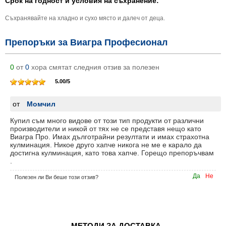
Срок на годност и условия на съхранение:
Съхранявайте на хладно и сухо място и далеч от деца.
Препоръки за Виагра Професионал
0
от
0
хора смятат следния отзив за полезен
5.00
/
5
от
Момчил
Купил съм много видове от този тип продукти от различни
производители и никой от тях не се представя нещо като
Виагра Про. Имах дълготрайни резултати и имах страхотна
кулминация. Никое друго хапче никога не ме е карало да
достигна кулминация, като това хапче. Горещо препоръчвам
.
Да
Не
Полезен ли Ви беше този отзив?
МЕТОДИ ЗА ДОСТАВКА