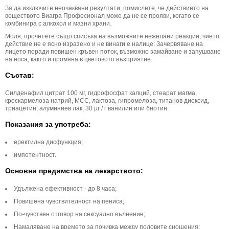
За да изключите неочаквани резултати, помислете, че действието на
веществото Виагра Професионал може да не се прояви, когато се
комбинира с алкохол и мазни храни.
Моля, прочетете също списъка на възможните нежелани реакции, чието
действие не е ясно изразено и не винаги е налице: Зачервяване на
лицето поради повишен кръвен поток, възможно замайване и запушване
на носа, както и промяна в цветовото възприятие.
Състав:
Силденафил цитрат 100 мг, гидрофосфат калций, стеарат магма,
кроскармелоза натрий, MCC, лактоза, гипромелоза, титанов диоксид,
триацетин, алуминиев лак, 30 µг / г ванилин или биотин.
Показания за употреба:
еректилна дисфункция;
импотентност.
Основни предимства на лекарството:
Удължена ефективност - до 8 часа;
Повишена чувствителност на пениса;
По-чувствен отговор на сексуално вълнение;
Намаляване на времето за почивка между половите сношения;