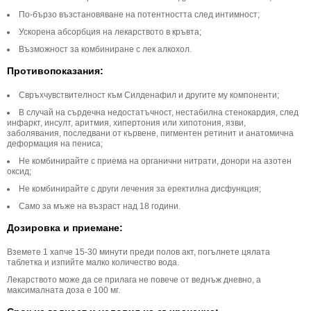
По-бързо възстановяване на потентността след интимност;
Ускорена абсорбция на лекарството в кръвта;
Възможност за комбиниране с лек алкохол.
Противопоказания:
Свръхчувствителност към Силденафил и другите му компоненти;
В случай на сърдечна недостатъчност, нестабилна стенокардия, след
инфаркт, инсулт, аритмия, хипертония или хипотония, язви,
заболявания, последвани от кървене, пигментен ретинит и анатомична
деформация на пениса;
Не комбинирайте с приема на органични нитрати, донори на азотен
оксид;
Не комбинирайте с други лечения за еректилна дисфункция;
Само за мъже на възраст над 18 години.
Дозировка и приемане:
Вземете 1 хапче 15-30 минути преди полов акт, погълнете цялата
таблетка и изпийте малко количество вода.
Лекарството може да се прилага не повече от веднъж дневно, а
максималната доза е 100 мг.