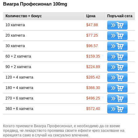
Виагра Професионал 100mg
Количество + бонус
Цена
Поръчай сега
10 хапчета
$47.88
20 хапчета
$77.25
30 хапчета
$96.57
60 + 2 хапчета
$159.35
90 + 2 хапчета
$224.89
120 + 4 хапчета
$285.42
180 + 4 хапчета
$366.30
270 + 6 хапчета
$496.25
360 + 6 хапчета
$572.40
Когато приемате Виагра Професионал, е необходимо да се вземе
предвид, че лекарството проявява своите ефекти чрез засилване на
ерекцията само в случай на сексуално влечение.